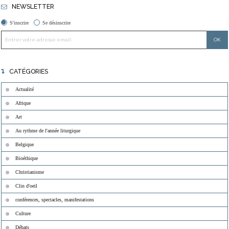
NEWSLETTER
S'inscrire
Se désinscrire
CATÉGORIES
Actualité
Afrique
Art
Au rythme de l'année liturgique
Belgique
Bioéthique
Christianisme
Clin d'oeil
conférences, spectacles, manifestations
Culture
Débats