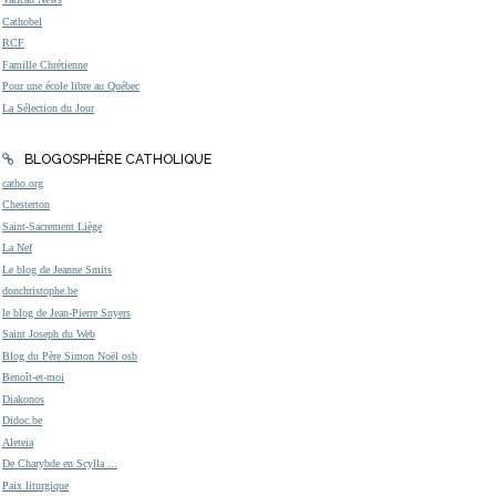
Cathobel
RCF
Famille Chrétienne
Pour une école libre au Québec
La Sélection du Jour
BLOGOSPHÈRE CATHOLIQUE
catho.org
Chesterton
Saint-Sacrement Liège
La Nef
Le blog de Jeanne Smits
donchristophe.be
le blog de Jean-Pierre Snyers
Saint Joseph du Web
Blog du Père Simon Noël osb
Benoît-et-moi
Diakonos
Didoc.be
Aleteia
De Charybde en Scylla ...
Paix liturgique