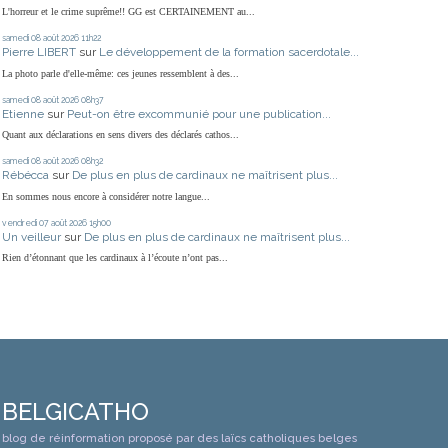
L'horreur et le crime suprême!! GG est CERTAINEMENT au...
samedi 08
août 2026
11h22
Pierre LIBERT
sur
Le développement de la formation sacerdotale...
La photo parle d'elle-même: ces jeunes ressemblent à des...
samedi 08
août 2026
08h37
Etienne
sur
Peut-on être excommunié pour une publication...
Quant aux déclarations en sens divers des déclarés cathos...
samedi 08
août 2026
08h32
Rébécca
sur
De plus en plus de cardinaux ne maîtrisent plus...
En sommes nous encore à considérer notre langue...
vendredi 07
août 2026
15h00
Un veilleur
sur
De plus en plus de cardinaux ne maîtrisent plus...
Rien d’étonnant que les cardinaux à l’écoute n’ont pas...
BELGICATHO
blog de réinformation proposé par des laïcs catholiques belges