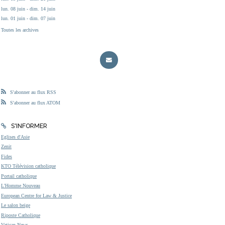
lun. 08 juin - dim. 14 juin
lun. 01 juin - dim. 07 juin
Toutes les archives
S'abonner au flux RSS
S'abonner au flux ATOM
S'INFORMER
Eglises d'Asie
Zenit
Fides
KTO Télévision catholique
Portail catholique
L'Homme Nouveau
European Centre for Law & Justice
Le salon beige
Riposte Catholique
Vatican News