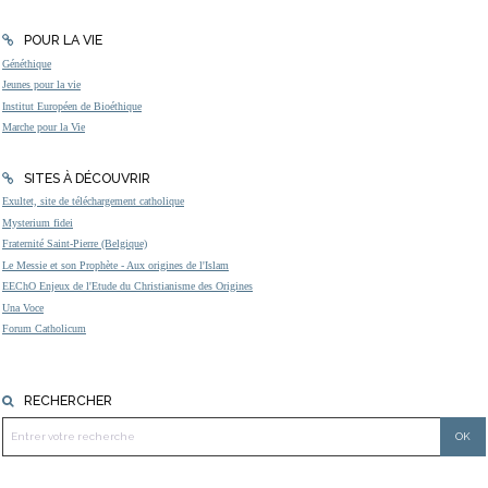
POUR LA VIE
Généthique
Jeunes pour la vie
Institut Européen de Bioéthique
Marche pour la Vie
SITES À DÉCOUVRIR
Exultet, site de téléchargement catholique
Mysterium fidei
Fraternité Saint-Pierre (Belgique)
Le Messie et son Prophète - Aux origines de l'Islam
EEChO Enjeux de l'Etude du Christianisme des Origines
Una Voce
Forum Catholicum
RECHERCHER