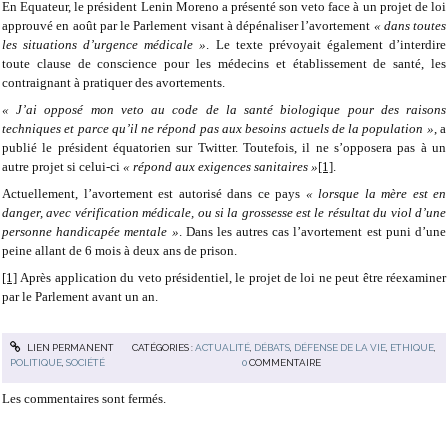
En Equateur, le président Lenin Moreno a présenté son veto face à un projet de loi
approuvé en août par le Parlement visant à dépénaliser l’avortement
« dans toutes
les situations d’urgence médicale »
. Le texte prévoyait également d’interdire
toute clause de conscience pour les médecins et établissement de santé, les
contraignant à pratiquer des avortements.
« J’ai opposé mon veto au code de la santé biologique pour des raisons
techniques et parce qu’il ne répond pas aux besoins actuels de la population »
, a
publié le président équatorien sur Twitter. Toutefois, il ne s’opposera pas à un
autre projet si celui-ci
« répond aux exigences sanitaires »
[1]
.
Actuellement, l’avortement est autorisé dans ce pays
« lorsque la mère est en
danger, avec vérification médicale, ou si la grossesse est le résultat du viol d’une
personne handicapée mentale »
. Dans les autres cas l’avortement est puni d’une
peine allant de 6 mois à deux ans de prison.
[1]
Après application du veto présidentiel, le projet de loi ne peut être réexaminer
par le Parlement avant un an.
LIEN PERMANENT
CATÉGORIES :
ACTUALITÉ
,
DÉBATS
,
DÉFENSE DE LA VIE
,
ETHIQUE
,
POLITIQUE
,
SOCIÉTÉ
0
COMMENTAIRE
Les commentaires sont fermés.