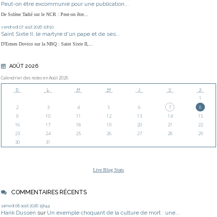
Peut-on être excommunié pour une publication...
De Solène Tadié sur le NCR : Peut-on être...
vendredi 07
août 2026
10h10
Saint Sixte II, le martyre d'un pape et de ses...
D'Ermes Dovico sur la NBQ : Saint Sixte II,...
AOÛT 2026
Calendrier des notes en Août 2026
D
L
M
M
J
V
S
1
2
3
4
5
6
7
8
9
10
11
12
13
14
15
16
17
18
19
20
21
22
23
24
25
26
27
28
29
30
31
Live Blog Stats
COMMENTAIRES RÉCENTS
samedi 08
août 2026
15h44
Hank Dussen
sur
Un exemple choquant de la culture de mort : une...