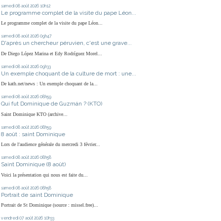
samedi 08
août 2026
10h12
Le programme complet de la visite du pape Léon...
Le programme complet de la visite du pape Léon...
samedi 08
août 2026
09h47
D'après un chercheur péruvien, c'est une grave...
De Diego López Marina et Edy Rodríguez Morel...
samedi 08
août 2026
09h33
Un exemple choquant de la culture de mort : une...
De kath.net/news : Un exemple choquant de la...
samedi 08
août 2026
08h59
Qui fut Dominique de Guzmán ? (KTO)
Saint Dominique KTO (archive...
samedi 08
août 2026
08h59
8 août : saint Dominique
Lors de l'audience générale du mercredi 3 février...
samedi 08
août 2026
08h58
Saint Dominique (8 août)
Voici la présentation qui nous est faite du...
samedi 08
août 2026
08h58
Portrait de saint Dominique
Portrait de St Dominique (source : missel.free)...
vendredi 07
août 2026
10h33