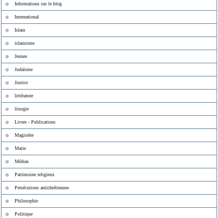
Informations sur le blog
International
Islam
islamisme
Jeunes
Judaïsme
Justice
littérature
liturgie
Livres - Publications
Magistère
Marie
Médias
Patrimoine religieux
Persécutions antichrétiennes
Philosophie
Politique