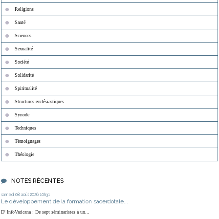
Religions
Santé
Sciences
Sexualité
Société
Solidarité
Spiritualité
Structures ecclésiastiques
Synode
Techniques
Témoignages
Théologie
NOTES RÉCENTES
samedi 08
août 2026
10h31
Le développement de la formation sacerdotale...
D' InfoVaticana : De sept séminaristes à un...