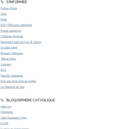
S'INFORMER
Eglises d'Asie
Zenit
Fides
KTO Télévision catholique
Portail catholique
L'Homme Nouveau
European Centre for Law & Justice
Le salon beige
Riposte Catholique
Vatican News
Cathobel
RCF
Famille Chrétienne
Pour une école libre au Québec
La Sélection du Jour
BLOGOSPHÈRE CATHOLIQUE
catho.org
Chesterton
Saint-Sacrement Liège
La Nef
Le blog de Jeanne Smits