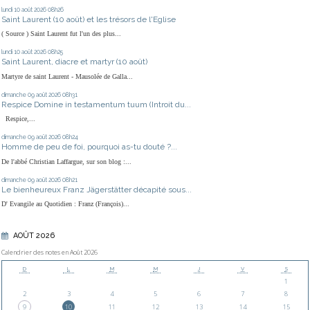
lundi 10
août 2026
08h26
Saint Laurent (10 août) et les trésors de l'Eglise
( Source ) Saint Laurent fut l'un des plus...
lundi 10
août 2026
08h25
Saint Laurent, diacre et martyr (10 août)
Martyre de saint Laurent - Mausolée de Galla...
dimanche 09
août 2026
08h31
Respice Domine in testamentum tuum (Introit du...
Respice,...
dimanche 09
août 2026
08h24
Homme de peu de foi, pourquoi as-tu douté ?...
De l'abbé Christian Laffargue, sur son blog :...
dimanche 09
août 2026
08h21
Le bienheureux Franz Jägerstätter décapité sous...
D' Evangile au Quotidien : Franz (François)...
AOÛT 2026
Calendrier des notes en Août 2026
D
L
M
M
J
V
S
1
2
3
4
5
6
7
8
9
10
11
12
13
14
15