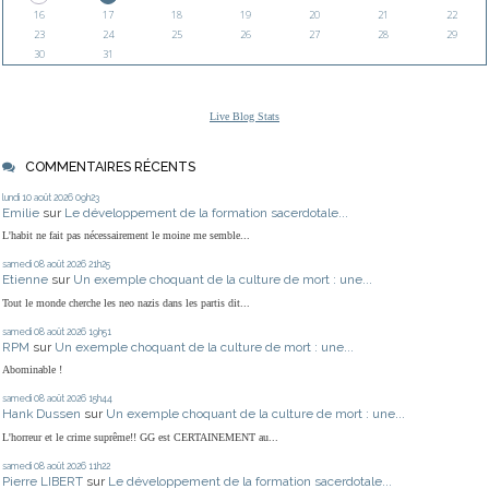
16
17
18
19
20
21
22
23
24
25
26
27
28
29
30
31
Live Blog Stats
COMMENTAIRES RÉCENTS
lundi 10
août 2026
09h23
Emilie
sur
Le développement de la formation sacerdotale...
L'habit ne fait pas nécessairement le moine me semble...
samedi 08
août 2026
21h25
Etienne
sur
Un exemple choquant de la culture de mort : une...
Tout le monde cherche les neo nazis dans les partis dit...
samedi 08
août 2026
19h51
RPM
sur
Un exemple choquant de la culture de mort : une...
Abominable !
samedi 08
août 2026
15h44
Hank Dussen
sur
Un exemple choquant de la culture de mort : une...
L'horreur et le crime suprême!! GG est CERTAINEMENT au...
samedi 08
août 2026
11h22
Pierre LIBERT
sur
Le développement de la formation sacerdotale...