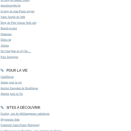
donchristophe.be
le blog de Jean-Pierre Snyers
Saint Joseph du Web
Blog du Père Simon Noël osb
Benoît-et-moi
Diakonos
Didoc.be
Aleteia
De Charybde en Scylla ...
Paix liturgique
POUR LA VIE
Généthique
Jeunes pour la vie
Institut Européen de Bioéthique
Marche pour la Vie
SITES À DÉCOUVRIR
Exultet, site de téléchargement catholique
Mysterium fidei
Fraternité Saint-Pierre (Belgique)
Le Messie et son Prophète - Aux origines de l'Islam