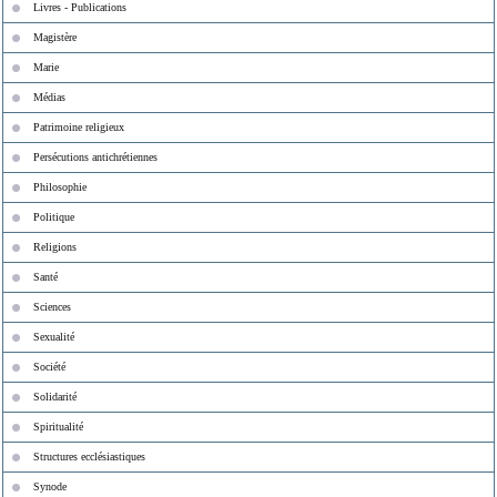
Livres - Publications
Magistère
Marie
Médias
Patrimoine religieux
Persécutions antichrétiennes
Philosophie
Politique
Religions
Santé
Sciences
Sexualité
Société
Solidarité
Spiritualité
Structures ecclésiastiques
Synode