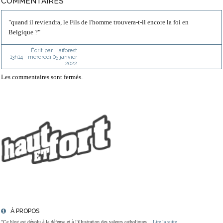
COMMENTAIRES
"quand il reviendra, le Fils de l'homme trouvera-t-il encore la foi en
Belgique ?"
Écrit par :
lafforest
13h14
-
mercredi 05
janvier
2022
Les commentaires sont fermés.
À PROPOS
"Ce blog est dévolu à la défense et à l'illustration des valeurs catholiques...
Lire la suite