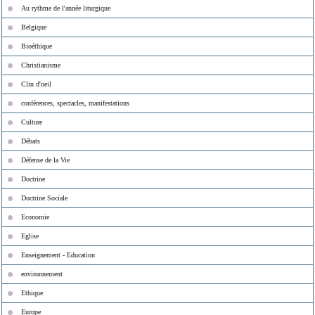
Au rythme de l'année liturgique
Belgique
Bioéthique
Christianisme
Clin d'oeil
conférences, spectacles, manifestations
Culture
Débats
Défense de la Vie
Doctrine
Doctrine Sociale
Economie
Eglise
Enseignement - Education
environnement
Ethique
Europe