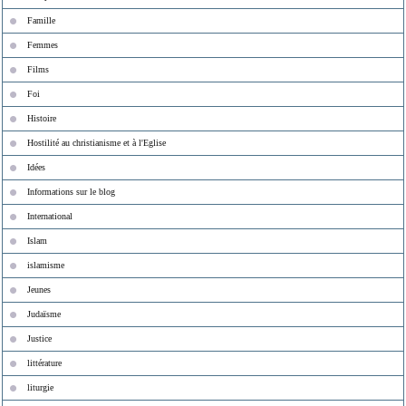
Famille
Femmes
Films
Foi
Histoire
Hostilité au christianisme et à l'Eglise
Idées
Informations sur le blog
International
Islam
islamisme
Jeunes
Judaïsme
Justice
littérature
liturgie