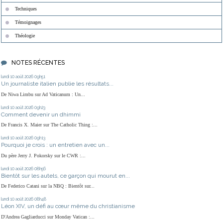
Techniques
Témoignages
Théologie
NOTES RÉCENTES
lundi 10
août 2026
09h51
Un journaliste italien publie les résultats...
De Niwa Limbu sur Ad Vaticanum : Un...
lundi 10
août 2026
09h23
Comment devenir un dhimmi
De Francis X. Maier sur The Catholic Thing :...
lundi 10
août 2026
09h13
Pourquoi je crois : un entretien avec un...
Du père Jerry J. Pokorsky sur le CWR :...
lundi 10
août 2026
08h56
Bientôt sur les autels, ce garçon qui mourut en...
De Federico Catani sur la NBQ : Bientôt sur...
lundi 10
août 2026
08h48
Léon XIV, un défi au cœur même du christianisme
D'Andrea Gagliarducci sur Monday Vatican :...