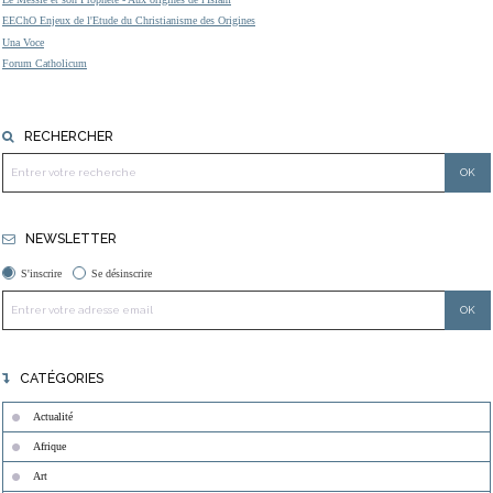
EEChO Enjeux de l'Etude du Christianisme des Origines
Una Voce
Forum Catholicum
RECHERCHER
NEWSLETTER
S'inscrire
Se désinscrire
CATÉGORIES
Actualité
Afrique
Art