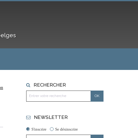
belges
RECHERCHER
on
NEWSLETTER
S'inscrire
Se désinscrire