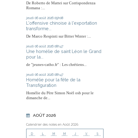
De Roberto de Mattei sur Corrispondenza
Romana :...
jeudi 06
août 2026
09h08
L'offensive chinoise à l'exportation
transforme...
De Marco Respinti sur Bitter Winter :...
jeudi 06
août 2026
08h47
Une homélie de saint Léon le Grand
pour la...
de "jeunes-catho.fr" : Les chrétiens...
jeudi 06
août 2026
08h47
Homélie pour la fête de la
Transfiguration
Homélie du Père Simon Noël osb pour le
dimanche de...
AOÛT 2026
Calendrier des notes en Août 2026
D
L
M
M
J
V
S