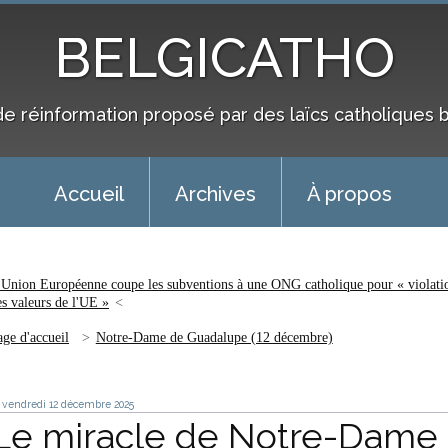
BELGICATHO
de réinformation proposé par des laïcs catholiques 
Accueil
Archives
À propos
'Union Européenne coupe les subventions à une ONG catholique pour « violati
es valeurs de l'UE »
age d'accueil
Notre-Dame de Guadalupe (12 décembre)
vendredi 12
décembre 2025
Le miracle de Notre-Dame