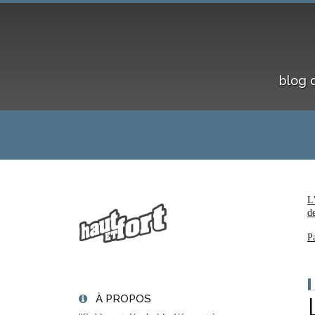
blog 
L
d
P
À PROPOS