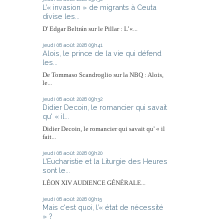
L’« invasion » de migrants à Ceuta
divise les...
D' Edgar Beltrán sur le Pillar : L’«...
jeudi 06
août 2026
09h41
Alois, le prince de la vie qui défend
les...
De Tommaso Scandroglio sur la NBQ : Alois,
le...
jeudi 06
août 2026
09h32
Didier Decoin, le romancier qui savait
qu' « il...
Didier Decoin, le romancier qui savait qu' « il
fait...
jeudi 06
août 2026
09h20
L’Eucharistie et la Liturgie des Heures
sont le...
LÉON XIV AUDIENCE GÉNÉRALE...
jeudi 06
août 2026
09h15
Mais c'est quoi, l’« état de nécessité
» ?