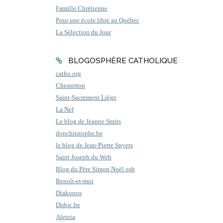
Famille Chrétienne
Pour une école libre au Québec
La Sélection du Jour
BLOGOSPHÈRE CATHOLIQUE
catho.org
Chesterton
Saint-Sacrement Liège
La Nef
Le blog de Jeanne Smits
donchristophe.be
le blog de Jean-Pierre Snyers
Saint Joseph du Web
Blog du Père Simon Noël osb
Benoît-et-moi
Diakonos
Didoc.be
Aleteia