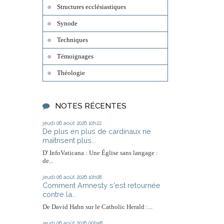
Structures ecclésiastiques
Synode
Techniques
Témoignages
Théologie
NOTES RÉCENTES
jeudi 06
août 2026
10h22
De plus en plus de cardinaux ne
maîtrisent plus...
D' InfoVaticana : Une Église sans langage :
de...
jeudi 06
août 2026
10h08
Comment Amnesty s'est retournée
contre la...
De David Hahn sur le Catholic Herald :...
jeudi 06
août 2026
09h58