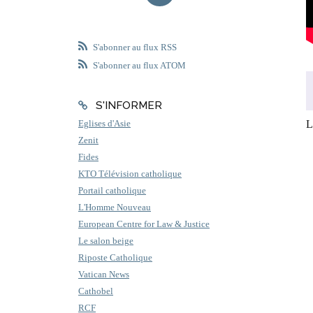
S'abonner au flux RSS
S'abonner au flux ATOM
S'INFORMER
L
Eglises d'Asie
Zenit
Fides
KTO Télévision catholique
Portail catholique
L'Homme Nouveau
European Centre for Law & Justice
Le salon beige
Riposte Catholique
Vatican News
Cathobel
RCF