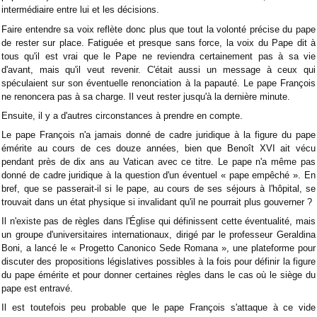
intermédiaire entre lui et les décisions.
Faire entendre sa voix reflète donc plus que tout la volonté précise du pape
de rester sur place. Fatiguée et presque sans force, la voix du Pape dit à
tous qu'il est vrai que le Pape ne reviendra certainement pas à sa vie
d'avant, mais qu'il veut revenir. C'était aussi un message à ceux qui
spéculaient sur son éventuelle renonciation à la papauté. Le pape François
ne renoncera pas à sa charge. Il veut rester jusqu'à la dernière minute.
Ensuite, il y a d'autres circonstances à prendre en compte.
Le pape François n'a jamais donné de cadre juridique à la figure du pape
émérite au cours de ces douze années, bien que Benoît XVI ait vécu
pendant près de dix ans au Vatican avec ce titre. Le pape n'a même pas
donné de cadre juridique à la question d'un éventuel « pape empêché ». En
bref, que se passerait-il si le pape, au cours de ses séjours à l'hôpital, se
trouvait dans un état physique si invalidant qu'il ne pourrait plus gouverner ?
Il n'existe pas de règles dans l'Église qui définissent cette éventualité, mais
un groupe d'universitaires internationaux, dirigé par le professeur Geraldina
Boni, a lancé le « Progetto Canonico Sede Romana », une plateforme pour
discuter des propositions législatives possibles à la fois pour définir la figure
du pape émérite et pour donner certaines règles dans le cas où le siège du
pape est entravé.
Il est toutefois peu probable que le pape François s'attaque à ce vide