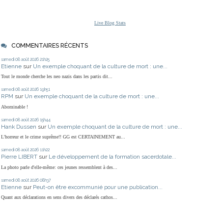
Live Blog Stats
COMMENTAIRES RÉCENTS
samedi 08
août 2026
21h25
Etienne
sur
Un exemple choquant de la culture de mort : une...
Tout le monde cherche les neo nazis dans les partis dit...
samedi 08
août 2026
19h51
RPM
sur
Un exemple choquant de la culture de mort : une...
Abominable !
samedi 08
août 2026
15h44
Hank Dussen
sur
Un exemple choquant de la culture de mort : une...
L'horreur et le crime suprême!! GG est CERTAINEMENT au...
samedi 08
août 2026
11h22
Pierre LIBERT
sur
Le développement de la formation sacerdotale...
La photo parle d'elle-même: ces jeunes ressemblent à des...
samedi 08
août 2026
08h37
Etienne
sur
Peut-on être excommunié pour une publication...
Quant aux déclarations en sens divers des déclarés cathos...