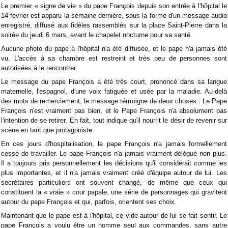
Le premier « signe de vie » du pape François depuis son entrée à l'hôpital le
14 février est apparu la semaine dernière, sous la forme d'un message audio
enregistré, diffusé aux fidèles rassemblés sur la place Saint-Pierre dans la
soirée du jeudi 6 mars, avant le chapelet nocturne pour sa santé.
Aucune photo du pape à l'hôpital n'a été diffusée, et le pape n'a jamais été
vu. L'accès à sa chambre est restreint et très peu de personnes sont
autorisées à le rencontrer.
Le message du pape François a été très court, prononcé dans sa langue
maternelle, l'espagnol, d'une voix fatiguée et usée par la maladie. Au-delà
des mots de remerciement, le message témoigne de deux choses : Le Pape
François n'est vraiment pas bien, et le Pape François n'a absolument pas
l'intention de se retirer. En fait, tout indique qu'il nourrit le désir de revenir sur
scène en tant que protagoniste.
En ces jours d'hospitalisation, le pape François n'a jamais formellement
cessé de travailler. Le pape François n'a jamais vraiment délégué non plus.
Il a toujours pris personnellement les décisions qu'il considérait comme les
plus importantes, et il n'a jamais vraiment créé d'équipe autour de lui. Les
secrétaires particuliers ont souvent changé, de même que ceux qui
constituent la « vraie » cour papale, une série de personnages qui gravitent
autour du pape François et qui, parfois, orientent ses choix.
Maintenant que le pape est à l'hôpital, ce vide autour de lui se fait sentir. Le
pape François a voulu être un homme seul aux commandes, sans autre