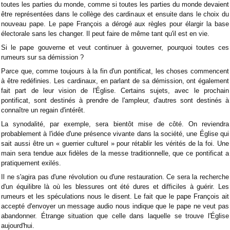
toutes les parties du monde, comme si toutes les parties du monde devaient
être représentées dans le collège des cardinaux et ensuite dans le choix du
nouveau pape. Le pape François a dérogé aux règles pour élargir la base
électorale sans les changer. Il peut faire de même tant qu'il est en vie.
Si le pape gouverne et veut continuer à gouverner, pourquoi toutes ces
rumeurs sur sa démission ?
Parce que, comme toujours à la fin d'un pontificat, les choses commencent
à être redéfinies. Les cardinaux, en parlant de sa démission, ont également
fait part de leur vision de l'Église. Certains sujets, avec le prochain
pontificat, sont destinés à prendre de l'ampleur, d'autres sont destinés à
connaître un regain d'intérêt.
La synodalité, par exemple, sera bientôt mise de côté. On reviendra
probablement à l'idée d'une présence vivante dans la société, une Église qui
sait aussi être un « guerrier culturel » pour rétablir les vérités de la foi. Une
main sera tendue aux fidèles de la messe traditionnelle, que ce pontificat a
pratiquement exilés.
Il ne s'agira pas d'une révolution ou d'une restauration. Ce sera la recherche
d'un équilibre là où les blessures ont été dures et difficiles à guérir. Les
rumeurs et les spéculations nous le disent. Le fait que le pape François ait
accepté d'envoyer un message audio nous indique que le pape ne veut pas
abandonner. Étrange situation que celle dans laquelle se trouve l'Église
aujourd'hui.