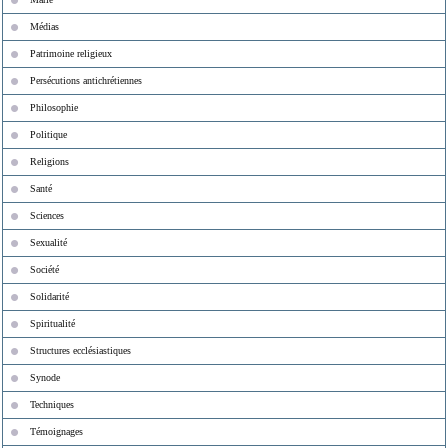
Médias
Patrimoine religieux
Persécutions antichrétiennes
Philosophie
Politique
Religions
Santé
Sciences
Sexualité
Société
Solidarité
Spiritualité
Structures ecclésiastiques
Synode
Techniques
Témoignages