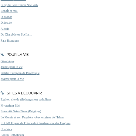
Blog du Père Simon Noël osb
Benoît-et-moi
Diakonos
Didoc.be
Aleteia
De Charybde en Scylla ...
Paix liturgique
POUR LA VIE
Généthique
Jeunes pour la vie
Institut Européen de Bioéthique
Marche pour la Vie
SITES À DÉCOUVRIR
Exultet, site de téléchargement catholique
Mysterium fidei
Fraternité Saint-Pierre (Belgique)
Le Messie et son Prophète - Aux origines de l'Islam
EEChO Enjeux de l'Etude du Christianisme des Origines
Una Voce
Forum Catholicum