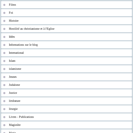
Films
Foi
Histoire
Hostilité au christianisme et à l'Eglise
Idées
Informations sur le blog
International
Islam
islamisme
Jeunes
Judaïsme
Justice
littérature
liturgie
Livres - Publications
Magistère
Marie