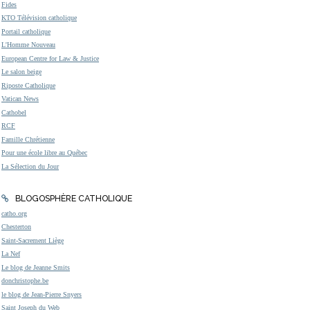
Fides
KTO Télévision catholique
Portail catholique
L'Homme Nouveau
European Centre for Law & Justice
Le salon beige
Riposte Catholique
Vatican News
Cathobel
RCF
Famille Chrétienne
Pour une école libre au Québec
La Sélection du Jour
BLOGOSPHÈRE CATHOLIQUE
catho.org
Chesterton
Saint-Sacrement Liège
La Nef
Le blog de Jeanne Smits
donchristophe.be
le blog de Jean-Pierre Snyers
Saint Joseph du Web