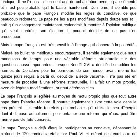
juridique. Il ne l'a pas fait en neuf ans de cohabitation avec le pape émérite
et il est peu probable qu'il le fasse maintenant. De même, il semble peu
probable que le pape François modifie les règles du conclave, ce que
beaucoup redoutent. Le pape ne les a pas modifiées depuis douze ans et il
sait qu'un changement maintenant reviendrait à montrer à l'opinion publique
qu'il veut contrôler son élection. Il pourrait décider de ne pas s'en
préoccuper.
Mais le pape François est très sensible à l'image qu'il donnera à la postérité.
Malgré les bulletins médicaux encourageants, il semble également que nous
manquions de temps pour une véritable réforme structurelle sur des
questions aussi importantes. Lorsque Benoît XVI a décidé de modifier les
normes du Conclave pour lui permettre de commencer avant même les
quinze jours requis à partir du début de la sede vacante, il n'a pas été en
mesure de procéder à une réforme structurelle. Il a fait un motu proprio,
avec de légères modifications, surtout cérémonielles.
Le pape François a légiféré au moyen du motu proprio plus que tout autre
pape dans l'histoire récente. Il pourrait également suivre cette voie dans le
cas présent. Il semble toutefois peu probable qu'il utilise le peu d'énergie
dont il dispose actuellement pour entamer une réforme qui n'aura peut-être
même pas d'effets concrets.
Le pape François a déjà élargi la participation au conclave, dépassant le
plafond de 120 cardinaux établi par Paul VI et créant des cardinaux de