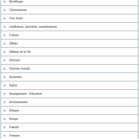
Bioéthique
Christianisme
Clin d'oeil
conférences, spectacles, manifestations
Culture
Débats
Défense de la Vie
Doctrine
Doctrine Sociale
Economie
Eglise
Enseignement - Education
environnement
Ethique
Europe
Famille
Femmes