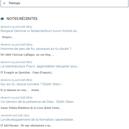
Théologie
NOTES RÉCENTES
dimanche 09
août 2026
08h31
Respice Domine in testamentum tuum (Introit du...
Respice,...
dimanche 09
août 2026
08h24
Homme de peu de foi, pourquoi as-tu douté ?...
De l'abbé Christian Laffargue, sur son blog :...
dimanche 09
août 2026
08h21
Le bienheureux Franz Jägerstätter décapité sous...
D' Evangile au Quotidien : Franz (François)...
dimanche 09
août 2026
08h21
Qui es-tu, douce lumière ? (Edith Stein -...
Et je demeure en vous... Auteur...
dimanche 09
août 2026
08h20
Un témoin de la présence de Dieu : Edith Stein...
Sainte Thérèse-Bénédicte de la Croix (Edith Stein)...
samedi 08
août 2026
10h31
Le développement de la formation sacerdotale...
D' InfoVaticana : De sept séminaristes à un...