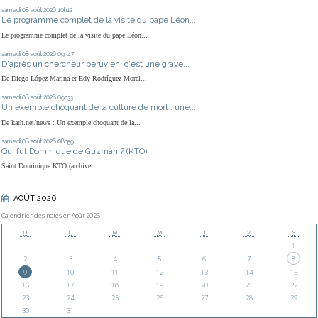
samedi 08
août 2026
10h12
Le programme complet de la visite du pape Léon...
Le programme complet de la visite du pape Léon...
samedi 08
août 2026
09h47
D'après un chercheur péruvien, c'est une grave...
De Diego López Marina et Edy Rodríguez Morel...
samedi 08
août 2026
09h33
Un exemple choquant de la culture de mort : une...
De kath.net/news : Un exemple choquant de la...
samedi 08
août 2026
08h59
Qui fut Dominique de Guzmán ? (KTO)
Saint Dominique KTO (archive...
AOÛT 2026
Calendrier des notes en Août 2026
D
L
M
M
J
V
S
1
2
3
4
5
6
7
8
9
10
11
12
13
14
15
16
17
18
19
20
21
22
23
24
25
26
27
28
29
30
31