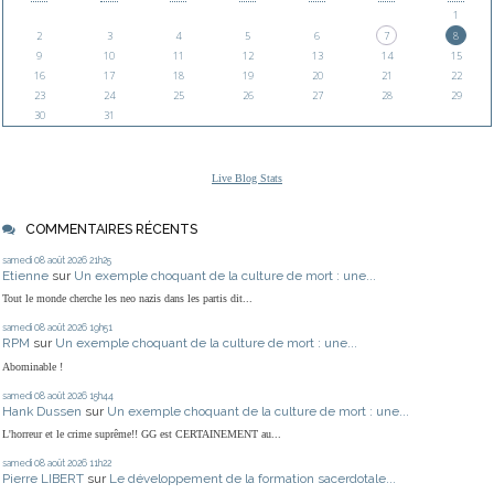
1
2
3
4
5
6
7
8
9
10
11
12
13
14
15
16
17
18
19
20
21
22
23
24
25
26
27
28
29
30
31
Live Blog Stats
COMMENTAIRES RÉCENTS
samedi 08
août 2026
21h25
Etienne
sur
Un exemple choquant de la culture de mort : une...
Tout le monde cherche les neo nazis dans les partis dit...
samedi 08
août 2026
19h51
RPM
sur
Un exemple choquant de la culture de mort : une...
Abominable !
samedi 08
août 2026
15h44
Hank Dussen
sur
Un exemple choquant de la culture de mort : une...
L'horreur et le crime suprême!! GG est CERTAINEMENT au...
samedi 08
août 2026
11h22
Pierre LIBERT
sur
Le développement de la formation sacerdotale...