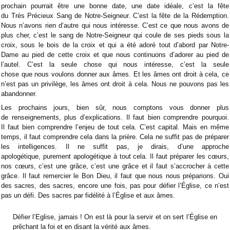
prochain pourrait être une bonne date, une date idéale, c’est la fête
du Très Précieux Sang de Notre-Seigneur. C’est la fête de la Rédemption.
Nous n’avons rien d’autre qui nous intéresse. C’est ce que nous avons de
plus cher, c’est le sang de Notre-Seigneur qui coule de ses pieds sous la
croix, sous le bois de la croix et qui a été adoré tout d’abord par Notre-
Dame au pied de cette croix et que nous continuons d’adorer au pied de
l’autel. C’est la seule chose qui nous intéresse, c’est la seule
chose que nous voulons donner aux âmes. Et les âmes ont droit à cela, ce
n’est pas un privilège, les âmes ont droit à cela. Nous ne pouvons pas les
abandonner.
Les prochains jours, bien sûr, nous comptons vous donner plus
de renseignements, plus d’explications. Il faut bien comprendre pourquoi.
Il faut bien comprendre l’enjeu de tout cela. C’est capital. Mais en même
temps, il faut comprendre cela dans la prière. Cela ne suffit pas de préparer
les intelligences. Il ne suffit pas, je dirais, d’une approche
apologétique, purement apologétique à tout cela. Il faut préparer les cœurs,
nos cœurs, c’est une grâce, c’est une grâce et il faut s’accrocher à cette
grâce. Il faut remercier le Bon Dieu, il faut que nous nous préparions. Oui
des sacres, des sacres, encore une fois, pas pour défier l’Église, ce n’est
pas un défi. Des sacres par fidélité à l’Église et aux âmes.
Défier l’Eglise, jamais ! On est là pour la servir et on sert l’Église en
prêchant la foi et en disant la vérité aux âmes.