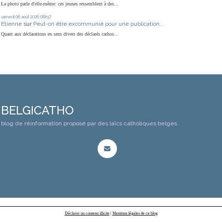
La photo parle d'elle-même: ces jeunes ressemblent à des...
samedi 08
août 2026
08h37
Etienne
sur
Peut-on être excommunié pour une publication...
Quant aux déclarations en sens divers des déclarés cathos...
BELGICATHO
blog de réinformation proposé par des laïcs catholiques belges
Déclarer un contenu illicite
|
Mentions légales de ce blog