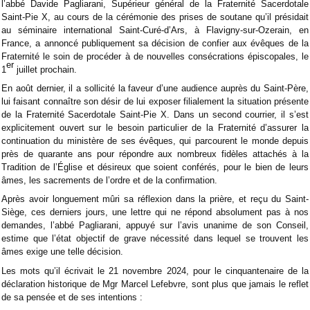
l’abbé Davide Pagliarani, Supérieur général de la Fraternité Sacerdotale
Saint-Pie X, au cours de la cérémonie des prises de soutane qu’il présidait
au séminaire international Saint-Curé‑d’Ars, à Flavigny-sur-Ozerain, en
France, a annoncé publiquement sa décision de confier aux évêques de la
Fraternité le soin de procéder à de nouvelles consécrations épiscopales, le
er
1
juillet prochain.
En août dernier, il a sollicité la faveur d’une audience auprès du Saint-Père,
lui faisant connaître son désir de lui exposer filialement la situation présente
de la Fraternité Sacerdotale Saint-Pie X. Dans un second courrier, il s’est
explicitement ouvert sur le besoin particulier de la Fraternité d’assurer la
continuation du ministère de ses évêques, qui parcourent le monde depuis
près de quarante ans pour répondre aux nombreux fidèles attachés à la
Tradition de l’Église et désireux que soient conférés, pour le bien de leurs
âmes, les sacrements de l’ordre et de la confirmation.
Après avoir longuement mûri sa réflexion dans la prière, et reçu du Saint-
Siège, ces derniers jours, une lettre qui ne répond absolument pas à nos
demandes, l’abbé Pagliarani, appuyé sur l’avis unanime de son Conseil,
estime que l’état objectif de grave nécessité dans lequel se trouvent les
âmes exige une telle décision.
Les mots qu’il écrivait le 21 novembre 2024, pour le cinquantenaire de la
déclaration historique de Mgr Marcel Lefebvre, sont plus que jamais le reflet
de sa pensée et de ses intentions :