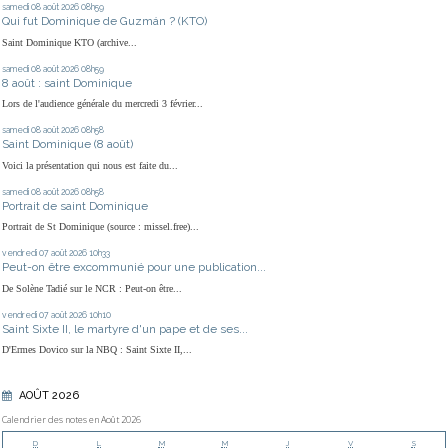
samedi 08
août 2026
08h59
Qui fut Dominique de Guzmán ? (KTO)
Saint Dominique KTO (archive...
samedi 08
août 2026
08h59
8 août : saint Dominique
Lors de l'audience générale du mercredi 3 février...
samedi 08
août 2026
08h58
Saint Dominique (8 août)
Voici la présentation qui nous est faite du...
samedi 08
août 2026
08h58
Portrait de saint Dominique
Portrait de St Dominique (source : missel.free)...
vendredi 07
août 2026
10h33
Peut-on être excommunié pour une publication...
De Solène Tadié sur le NCR : Peut-on être...
vendredi 07
août 2026
10h10
Saint Sixte II, le martyre d'un pape et de ses...
D'Ermes Dovico sur la NBQ : Saint Sixte II,...
AOÛT 2026
Calendrier des notes en Août 2026
D
L
M
M
J
V
S