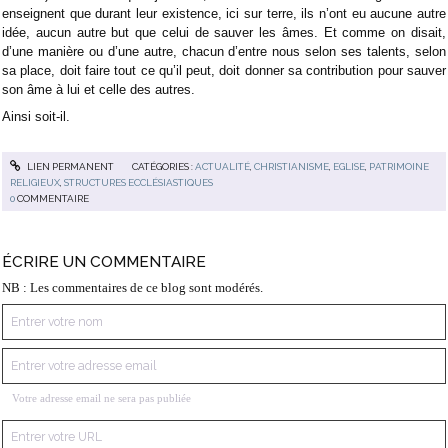
enseignent que durant leur existence, ici sur terre, ils n’ont eu aucune autre
idée, aucun autre but que celui de sauver les âmes. Et comme on disait,
d’une manière ou d’une autre, chacun d’entre nous selon ses talents, selon
sa place, doit faire tout ce qu’il peut, doit donner sa contribution pour sauver
son âme à lui et celle des autres.
Ainsi soit-il.
LIEN PERMANENT
CATÉGORIES :
ACTUALITÉ
,
CHRISTIANISME
,
EGLISE
,
PATRIMOINE
RELIGIEUX
,
STRUCTURES ECCLÉSIASTIQUES
0
COMMENTAIRE
ÉCRIRE UN COMMENTAIRE
NB : Les commentaires de ce blog sont modérés.
Votre adresse email ne sera pas publiée