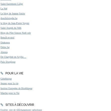
Saint-Sacrement Liège
La Nef
Le blog de Jeanne Smits
donchristophe.be
le blog de Jean-Pierre Snyers
Saint Joseph du Web
Blog du Père Simon Noël osb
Benoît-et-moi
Diakonos
Didoc.be
Aleteia
De Charybde en Scylla ...
Paix liturgique
POUR LA VIE
Généthique
Jeunes pour la vie
Institut Européen de Bioéthique
Marche pour la Vie
SITES À DÉCOUVRIR
Exultet, site de téléchargement catholique