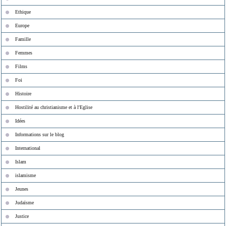
Ethique
Europe
Famille
Femmes
Films
Foi
Histoire
Hostilité au christianisme et à l'Eglise
Idées
Informations sur le blog
International
Islam
islamisme
Jeunes
Judaïsme
Justice