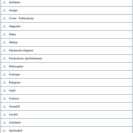
littérature
liturgie
Livres - Publications
Magistère
Marie
Médias
Patrimoine religieux
Persécutions antichrétiennes
Philosophie
Politique
Religions
Santé
Sciences
Sexualité
Société
Solidarité
Spiritualité