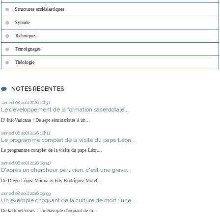
Structures ecclésiastiques
Synode
Techniques
Témoignages
Théologie
NOTES RÉCENTES
samedi 08
août 2026
10h31
Le développement de la formation sacerdotale...
D' InfoVaticana : De sept séminaristes à un...
samedi 08
août 2026
10h12
Le programme complet de la visite du pape Léon...
Le programme complet de la visite du pape Léon...
samedi 08
août 2026
09h47
D'après un chercheur péruvien, c'est une grave...
De Diego López Marina et Edy Rodríguez Morel...
samedi 08
août 2026
09h33
Un exemple choquant de la culture de mort : une...
De kath.net/news : Un exemple choquant de la...