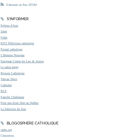
S'abonner au flux ATOM
S'INFORMER
Eglises d'Asie
Zenit
Fides
KTO Télévision catholique
Portail catholique
L'Homme Nouveau
European Centre for Law & Justice
Le salon beige
Riposte Catholique
Vatican News
Cathobel
RCF
Famille Chrétienne
Pour une école libre au Québec
La Sélection du Jour
BLOGOSPHÈRE CATHOLIQUE
catho.org
Chesterton