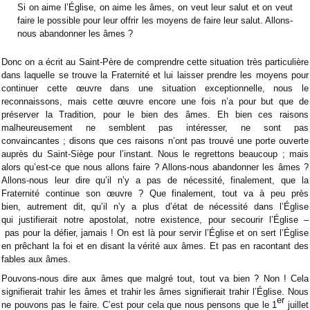
Si on aime l’Église, on aime les âmes, on veut leur salut et on veut
faire le possible pour leur offrir les moyens de faire leur salut. Allons-
nous abandonner les âmes ?
Donc on a écrit au Saint-Père de comprendre cette situation très particulière
dans laquelle se trouve la Fraternité et lui laisser prendre les moyens pour
continuer cette œuvre dans une situation exceptionnelle, nous le
reconnaissons, mais cette œuvre encore une fois n’a pour but que de
préserver la Tradition, pour le bien des âmes. Eh bien ces raisons
malheureusement ne semblent pas intéresser, ne sont pas
convaincantes ; disons que ces raisons n’ont pas trouvé une porte ouverte
auprès du Saint-Siège pour l’instant. Nous le regrettons beaucoup ; mais
alors qu’est-ce que nous allons faire ? Allons-nous abandonner les âmes ?
Allons-nous leur dire qu’il n’y a pas de nécessité, finalement, que la
Fraternité continue son œuvre ? Que finalement, tout va à peu près
bien, autrement dit, qu’il n’y a plus d’état de nécessité dans l’Église
qui justifierait notre apostolat, notre existence, pour secourir l’Église –
pas pour la défier, jamais ! On est là pour servir l’Église et on sert l’Église
en prêchant la foi et en disant la vérité aux âmes. Et pas en racontant des
fables aux âmes.
Pouvons-nous dire aux âmes que malgré tout, tout va bien ? Non ! Cela
signifierait trahir les âmes et trahir les âmes signifierait trahir l’Église. Nous
er
ne pouvons pas le faire. C’est pour cela que nous pensons que le 1
juillet