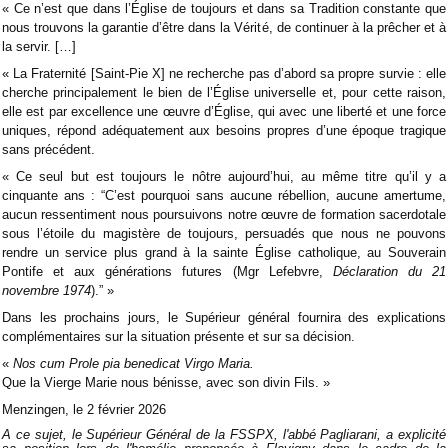
« Ce n’est que dans l’Église de toujours et dans sa Tradition constante que
nous trouvons la garantie d’être dans la Vérité, de continuer à la prêcher et à
la servir. […]
« La Fraternité [Saint-Pie X] ne recherche pas d’abord sa propre survie : elle
cherche principalement le bien de l’Église universelle et, pour cette raison,
elle est par excellence une œuvre d’Église, qui avec une liberté et une force
uniques, répond adéquatement aux besoins propres d’une époque tragique
sans précédent.
« Ce seul but est toujours le nôtre aujourd’hui, au même titre qu’il y a
cinquante ans : “C’est pourquoi sans aucune rébellion, aucune amertume,
aucun ressentiment nous poursuivons notre œuvre de formation sacerdotale
sous l’étoile du magistère de toujours, persuadés que nous ne pouvons
rendre un service plus grand à la sainte Église catholique, au Souverain
Pontife et aux générations futures (Mgr Lefebvre,
Déclaration du 21
novembre 1974
).” »
Dans les prochains jours, le Supérieur général fournira des explications
complémentaires sur la situation présente et sur sa décision.
«
Nos cum Prole pia benedicat Virgo Maria.
Que la Vierge Marie nous bénisse, avec son divin Fils. »
Menzingen, le 2 février 2026
A ce sujet, le Supérieur Général de la FSSPX, l'abbé Pagliarani, a explicité