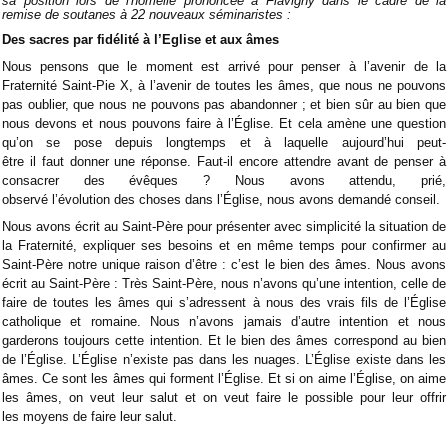
sa position lors de l'homélie prononcée à Flavigny dans le cadre de la
remise de soutanes à 22 nouveaux séminaristes :
Des sacres par fidélité à l’Eglise et aux âmes
Nous pensons que le moment est arrivé pour penser à l’avenir de la
Fraternité Saint-Pie X, à l’avenir de toutes les âmes, que nous ne pouvons
pas oublier, que nous ne pouvons pas abandonner ; et bien sûr au bien que
nous devons et nous pouvons faire à l’Église. Et cela amène une question
qu’on se pose depuis longtemps et à laquelle aujourd’hui peut-
être il faut donner une réponse. Faut-il encore attendre avant de penser à
consacrer des évêques ? Nous avons attendu, prié,
observé l’évolution des choses dans l’Église, nous avons demandé conseil.
Nous avons écrit au Saint-Père pour présenter avec simplicité la situation de
la Fraternité, expliquer ses besoins et en même temps pour confirmer au
Saint-Père notre unique raison d’être : c’est le bien des âmes. Nous avons
écrit au Saint-Père : Très Saint-Père, nous n’avons qu’une intention, celle de
faire de toutes les âmes qui s’adressent à nous des vrais fils de l’Église
catholique et romaine. Nous n’avons jamais d’autre intention et nous
garderons toujours cette intention. Et le bien des âmes correspond au bien
de l’Église. L’Église n’existe pas dans les nuages. L’Église existe dans les
âmes. Ce sont les âmes qui forment l’Église. Et si on aime l’Église, on aime
les âmes, on veut leur salut et on veut faire le possible pour leur offrir
les moyens de faire leur salut.