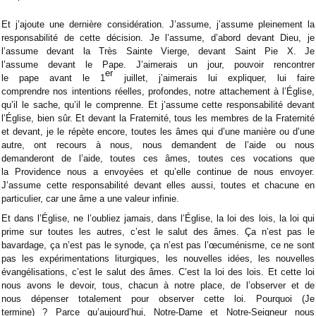
Et j’ajoute une dernière considération. J’assume, j’assume pleinement la
responsabilité de cette décision. Je l’assume, d’abord devant Dieu, je
l’assume devant la Très Sainte Vierge, devant Saint Pie X. Je
l’assume devant le Pape. J’aimerais un jour, pouvoir rencontrer
er
le pape avant le 1
juillet, j’aimerais lui expliquer, lui faire
comprendre nos intentions réelles, profondes, notre attachement à l’Église,
qu’il le sache, qu’il le comprenne. Et j’assume cette responsabilité devant
l’Église, bien sûr. Et devant la Fraternité, tous les membres de la Fraternité
et devant, je le répète encore, toutes les âmes qui d’une manière ou d’une
autre, ont recours à nous, nous demandent de l’aide ou nous
demanderont de l’aide, toutes ces âmes, toutes ces vocations que
la Providence nous a envoyées et qu’elle continue de nous envoyer.
J’assume cette responsabilité devant elles aussi, toutes et chacune en
particulier, car une âme a une valeur infinie.
Et dans l’Église, ne l’oubliez jamais, dans l’Église, la loi des lois, la loi qui
prime sur toutes les autres, c’est le salut des âmes. Ça n’est pas le
bavardage, ça n’est pas le synode, ça n’est pas l’œcuménisme, ce ne sont
pas les expérimentations liturgiques, les nouvelles idées, les nouvelles
évangélisations, c’est le salut des âmes. C’est la loi des lois. Et cette loi
nous avons le devoir, tous, chacun à notre place, de l’observer et de
nous dépenser totalement pour observer cette loi. Pourquoi (Je
termine) ? Parce qu’aujourd’hui, Notre-Dame et Notre-Seigneur nous