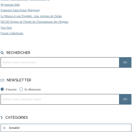
Mysterium fidei
Fraternité Saint-Pierre (Belgique)
Le Messie et son Prophète - Aux origines de l'Islam
EEChO Enjeux de l'Etude du Christianisme des Origines
Una Voce
Forum Catholicum
RECHERCHER
NEWSLETTER
S'inscrire
Se désinscrire
CATÉGORIES
Actualité