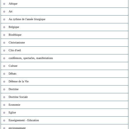
Afrique
Art
Au rythme de l'année liturgique
Belgique
Bioéthique
Christianisme
Clin d'oeil
conférences, spectacles, manifestations
Culture
Débats
Défense de la Vie
Doctrine
Doctrine Sociale
Economie
Eglise
Enseignement - Education
environnement