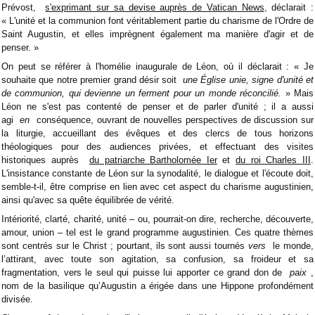
Prévost,
s'exprimant sur sa devise auprès de Vatican News
, déclarait :
« L'unité et la communion font véritablement partie du charisme de l'Ordre de
Saint Augustin, et elles imprègnent également ma manière d'agir et de
penser. »
On peut se référer à l'homélie inaugurale de Léon, où il déclarait : « Je
souhaite que notre premier grand désir soit
une Église unie, signe d'unité et
de communion, qui devienne un ferment pour un monde réconcilié.
» Mais
Léon ne s'est pas contenté de penser et de parler d'unité ; il a aussi
agi
en
conséquence, ouvrant de nouvelles perspectives de discussion sur
la liturgie, accueillant des évêques et des clercs de tous horizons
théologiques pour des audiences privées, et effectuant des visites
historiques auprès
du patriarche Bartholomée Ier
et
du roi Charles III
.
L'insistance constante de Léon sur la synodalité, le dialogue et l'écoute doit,
semble-t-il, être comprise en lien avec cet aspect du charisme augustinien,
ainsi qu'avec sa quête équilibrée de vérité.
Intériorité, clarté, charité, unité – ou, pourrait-on dire, recherche, découverte,
amour, union – tel est le grand programme augustinien. Ces quatre thèmes
sont centrés sur le Christ ; pourtant, ils sont aussi tournés
vers
le monde,
l’attirant, avec toute son agitation, sa confusion, sa froideur et sa
fragmentation, vers le seul qui puisse lui apporter ce grand don de
paix
,
nom de la basilique qu’Augustin a érigée dans une Hippone profondément
divisée.