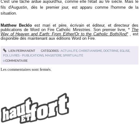
C'est une tâche ardue aujourd'hui, comme elle l'était au Ve siècle. Mais le
fils d'Augustin, dès le premier jour, est apparu comme l'homme de la
situation.
Matthew Becklo
est mari et père, écrivain et éditeur, et directeur des
publications de Word on Fire Catholic Ministries. Son premier livre, *
The
Way of Heaven and Earth: From Either/Or to the Catholic Both/And*
, est
disponible dès maintenant aux éditions Word on Fire.
LIEN PERMANENT
CATÉGORIES :
ACTUALITÉ
,
CHRISTIANISME
,
DOCTRINE
,
EGLISE
,
FOI
,
LIVRES - PUBLICATIONS
,
MAGISTÈRE
,
SPIRITUALITÉ
0
COMMENTAIRE
Les commentaires sont fermés.