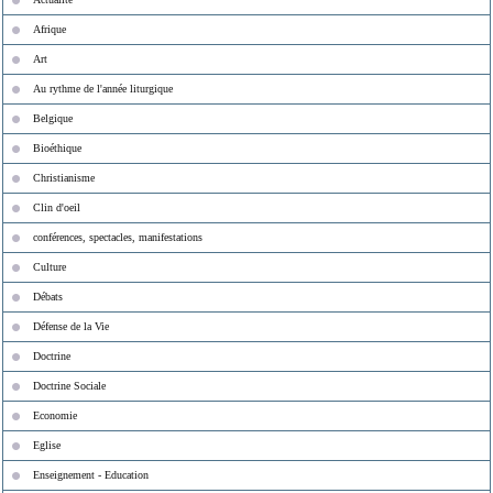
Afrique
Art
Au rythme de l'année liturgique
Belgique
Bioéthique
Christianisme
Clin d'oeil
conférences, spectacles, manifestations
Culture
Débats
Défense de la Vie
Doctrine
Doctrine Sociale
Economie
Eglise
Enseignement - Education