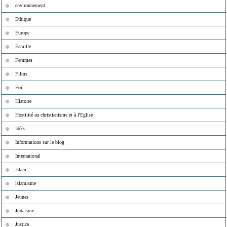
environnement
Ethique
Europe
Famille
Femmes
Films
Foi
Histoire
Hostilité au christianisme et à l'Eglise
Idées
Informations sur le blog
International
Islam
islamisme
Jeunes
Judaïsme
Justice