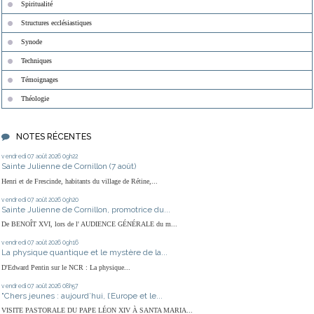
Spiritualité
Structures ecclésiastiques
Synode
Techniques
Témoignages
Théologie
NOTES RÉCENTES
vendredi 07
août 2026
09h22
Sainte Julienne de Cornillon (7 août)
Henri et de Frescinde, habitants du village de Rétine,...
vendredi 07
août 2026
09h20
Sainte Julienne de Cornillon, promotrice du...
De BENOÎT XVI, lors de l' AUDIENCE GÉNÉRALE du m...
vendredi 07
août 2026
09h16
La physique quantique et le mystère de la...
D'Edward Pentin sur le NCR : La physique...
vendredi 07
août 2026
08h57
"Chers jeunes : aujourd’hui, l’Europe et le...
VISITE PASTORALE DU PAPE LÉON XIV À SANTA MARIA...