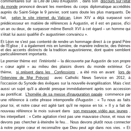
commentaires sur
la Cité de Dieu
d'Augustin , dans son
discours sur l'état
du monde
prononcé devant les membres du corps diplomatique accrédités
auprès du Saint-Siège le 9 janvier, sont sans doute les plus marquants. De
fait,
selon le site internet du Vatican
, Léon XIV a déjà surpassé son
prédécesseur en matière de références à Augustin, et il est en passe, d'ici
un an ou deux, de surpasser même Benoît XVI à cet égard – un homme qui
s'était lui aussi qualifié d'« augustinien convaincu ».
Et Léon ne s'est pas contenté de rendre un hommage direct à ce grand Père
de l'Église ; il a également mis en lumière, de manière indirecte, des thèmes
et des accents distincts de la tradition augustinienne, dont quatre semblent
particulièrement importants.
Le premier thème est
l'intériorité
– la découverte par Augustin de son propre
« cœur agité » au milieu des plaisirs divers du monde extérieur. Ce
thème,
si présent dans les
Confessions
, a été mis en avant
lors de
l'interview de Mgr Prévost
avec Catholic News Service en 2012, à
l'occasion du Synode des évêques sur la nouvelle évangélisation. Mais c'est
aussi un sujet qu'il a abordé presque immédiatement après son accession
au pontificat.
L'homélie de sa messe d'inauguration papale
commence par
une référence à cette phrase intemporelle d'Augustin : « Tu nous as faits
pour toi, et notre cœur est agité tant qu'il ne repose en toi. » Il y a fait de
nouveau référence le mois suivant dans
son message vidéo aux jeunes
,
les interpellant : « Cette agitation n'est pas une mauvaise chose, et nous ne
devons pas chercher à éteindre le feu… Nous devons plutôt nous connecter
à notre propre cœur et reconnaître que Dieu peut agir dans nos vies. » Et