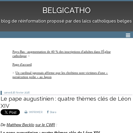
BELGICATHO
blog de réinformation proposé par des laïcs catholiques belges
Pays-Bas : augmentation de 40 % des inscriptions d'adultes dans l'Église
catholique
Page d'accueil
Un cardinal japonais affirme que les chrétiens sont victimes d'une «
persécution polie » au Japon
samedi 28
février 2026
Le pape augustinien : quatre thèmes clés de Léon
XIV
IMPRIMER
Share
De
Matthew Becklo
sur le CWR
:
Le pape augustinien : quatre thèmes clés de Léon XIV