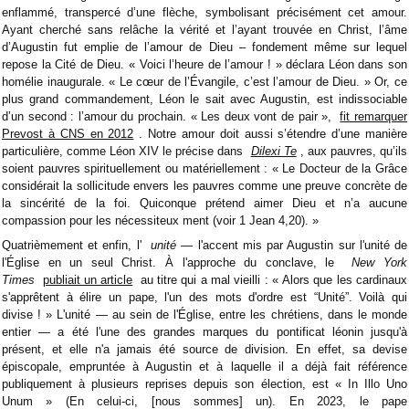
enflammé, transpercé d’une flèche, symbolisant précisément cet amour.
Ayant cherché sans relâche la vérité et l’ayant trouvée en Christ, l’âme
d’Augustin fut emplie de l’amour de Dieu – fondement même sur lequel
repose la Cité de Dieu. « Voici l’heure de l’amour ! » déclara Léon dans son
homélie inaugurale. « Le cœur de l’Évangile, c’est l’amour de Dieu. » Or, ce
plus grand commandement, Léon le sait avec Augustin, est indissociable
d’un second : l’amour du prochain. « Les deux vont de pair »,
fit remarquer
Prevost à CNS en 2012
. Notre amour doit aussi s’étendre d’une manière
particulière, comme Léon XIV le précise dans
Dilexi Te
, aux pauvres, qu’ils
soient pauvres spirituellement ou matériellement : « Le Docteur de la Grâce
considérait la sollicitude envers les pauvres comme une preuve concrète de
la sincérité de la foi. Quiconque prétend aimer Dieu et n’a aucune
compassion pour les nécessiteux ment (voir 1 Jean 4,20). »
Quatrièmement et enfin, l'
unité
— l'accent mis par Augustin sur l'unité de
l'Église en un seul Christ. À l'approche du conclave, le
New York
Times
publiait un article
au titre qui a mal vieilli : « Alors que les cardinaux
s'apprêtent à élire un pape, l'un des mots d'ordre est “Unité”. Voilà qui
divise ! » L'unité — au sein de l'Église, entre les chrétiens, dans le monde
entier — a été l'une des grandes marques du pontificat léonin jusqu'à
présent, et elle n'a jamais été source de division. En effet, sa devise
épiscopale, empruntée à Augustin et à laquelle il a déjà fait référence
publiquement à plusieurs reprises depuis son élection, est « In Illo Uno
Unum » (En celui-ci, [nous sommes] un). En 2023, le pape