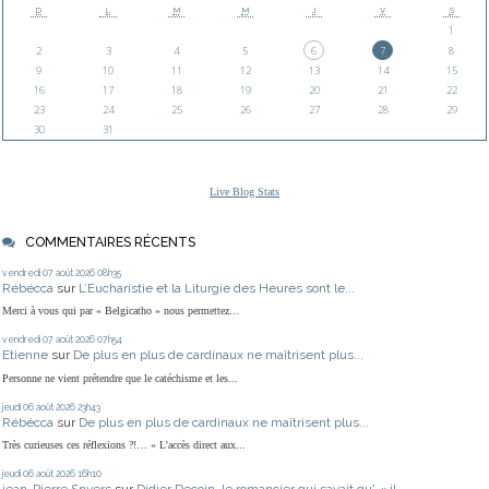
D
L
M
M
J
V
S
1
2
3
4
5
6
7
8
9
10
11
12
13
14
15
16
17
18
19
20
21
22
23
24
25
26
27
28
29
30
31
Live Blog Stats
COMMENTAIRES RÉCENTS
vendredi 07
août 2026
08h35
Rébécca
sur
L’Eucharistie et la Liturgie des Heures sont le...
Merci à vous qui par « Belgicatho » nous permettez...
vendredi 07
août 2026
07h54
Etienne
sur
De plus en plus de cardinaux ne maîtrisent plus...
Personne ne vient prétendre que le catéchisme et les...
jeudi 06
août 2026
23h43
Rébécca
sur
De plus en plus de cardinaux ne maîtrisent plus...
Très curieuses ces réflexions ?!… « L'accès direct aux...
jeudi 06
août 2026
16h10