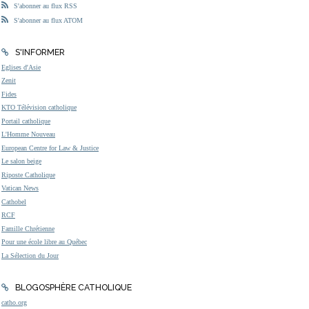
S'abonner au flux RSS
S'abonner au flux ATOM
S'INFORMER
Eglises d'Asie
Zenit
Fides
KTO Télévision catholique
Portail catholique
L'Homme Nouveau
European Centre for Law & Justice
Le salon beige
Riposte Catholique
Vatican News
Cathobel
RCF
Famille Chrétienne
Pour une école libre au Québec
La Sélection du Jour
BLOGOSPHÈRE CATHOLIQUE
catho.org