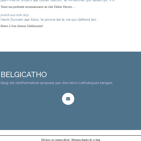
jean-Pierre Snyers
sur
Didier Decoin, le romancier qui savait qu' « il...
Toute ma profonde reconnaissance au cher Didier Decoin....
jeudi 06
août 2026
12h32
Hank Dussen
sur
Alois, le prince de la vie qui défend les...
Bravo à Son Altesse Sérénissime!
BELGICATHO
blog de réinformation proposé par des laïcs catholiques belges
Déclarer un contenu illicite
|
Mentions légales de ce blog