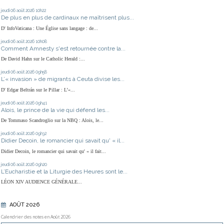
jeudi 06
août 2026
10h22
De plus en plus de cardinaux ne maîtrisent plus...
D' InfoVaticana : Une Église sans langage : de...
jeudi 06
août 2026
10h08
Comment Amnesty s'est retournée contre la...
De David Hahn sur le Catholic Herald :...
jeudi 06
août 2026
09h58
L’« invasion » de migrants à Ceuta divise les...
D' Edgar Beltrán sur le Pillar : L’«...
jeudi 06
août 2026
09h41
Alois, le prince de la vie qui défend les...
De Tommaso Scandroglio sur la NBQ : Alois, le...
jeudi 06
août 2026
09h32
Didier Decoin, le romancier qui savait qu' « il...
Didier Decoin, le romancier qui savait qu' « il fait...
jeudi 06
août 2026
09h20
L’Eucharistie et la Liturgie des Heures sont le...
LÉON XIV AUDIENCE GÉNÉRALE...
AOÛT 2026
Calendrier des notes en Août 2026