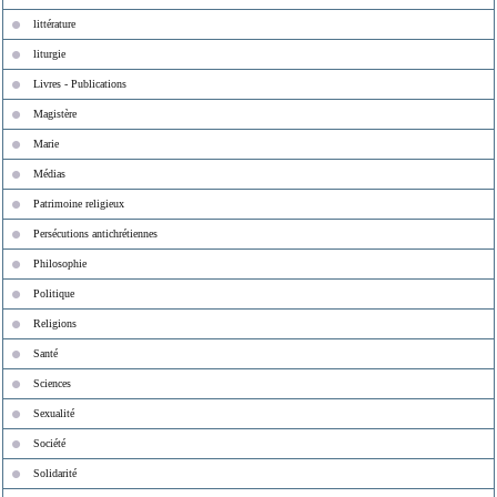
littérature
liturgie
Livres - Publications
Magistère
Marie
Médias
Patrimoine religieux
Persécutions antichrétiennes
Philosophie
Politique
Religions
Santé
Sciences
Sexualité
Société
Solidarité