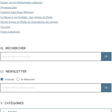
Exultet, site de téléchargement catholique
Mysterium fidei
Fraternité Saint-Pierre (Belgique)
Le Messie et son Prophète - Aux origines de l'Islam
EEChO Enjeux de l'Etude du Christianisme des Origines
Una Voce
Forum Catholicum
RECHERCHER
NEWSLETTER
S'inscrire
Se désinscrire
CATÉGORIES
Actualité