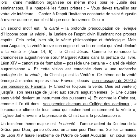
lors
d'une méditation organisée ce même mois pour le Jubilé des
séminaristes
, il a interpellé les futurs prêtres : « Vous devez travailler sur
votre vie intérieure… Gardez à l'esprit l'invitation constante de saint Augustin
à revenir au cœur, car c'est là que nous trouverons Dieu. »
Un second motif est
la clarté
– la profonde préoccupation de l’évêque
d’Hippone pour
la vérité
, la lumière de l’esprit divin illuminant nos propres
esprits. Cela inclut, bien sûr, la vérité philosophique et théologique. Mais
pour Augustin, la vérité trouve son origine et sa fin en celui qui s’est déclaré
« la vérité » (Jean 14, 6) : le Christ Jésus. Comme le remarque la
chanoinesse augustinienne sœur Margaret Atkins dans la préface du
livre
,
Léon XIV – canoniste de formation – possède une certaine « clarté de vision
augustinienne ». Et cette vision est enracinée dans « une recherche
partagée de
la vérité
, du Christ qui est la Vérité ». Ce thème de la vérité
émerge à maintes reprises chez Prévost, depuis
son message de 2020 à
une paroisse du Panama
(« Cherchez toujours la vérité. Dieu est vérité »)
jusqu’à
son message de juillet aux sœurs augustiniennes
(« Une culture
sans vérité devient un instrument des puissants »). Et comme le Christ est,
comme il l’a dit dans
son premier discours au Collège des cardinaux
, «
l’espérance ultime de tous ceux qui recherchent sincèrement la vérité »,
l’Église doit « revenir à la primauté du Christ dans la proclamation ».
Un troisième thème majeur est
la charité
– l’amour ardent du Docteur de la
Grâce pour Dieu, qui se déverse en amour pour l’homme. Sur les armoiries
de Léon XIV figure l’emblème de l’Ordre de Saint Augustin : un cœur rouge