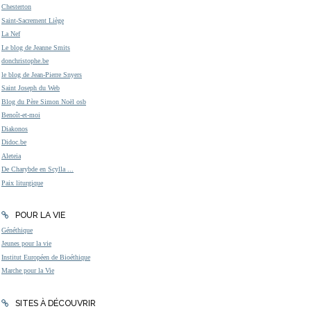
Chesterton
Saint-Sacrement Liège
La Nef
Le blog de Jeanne Smits
donchristophe.be
le blog de Jean-Pierre Snyers
Saint Joseph du Web
Blog du Père Simon Noël osb
Benoît-et-moi
Diakonos
Didoc.be
Aleteia
De Charybde en Scylla ...
Paix liturgique
POUR LA VIE
Généthique
Jeunes pour la vie
Institut Européen de Bioéthique
Marche pour la Vie
SITES À DÉCOUVRIR