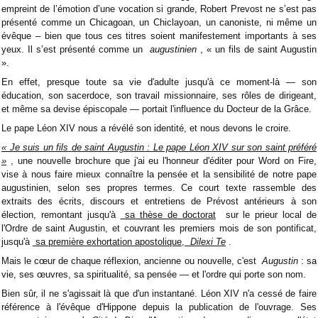
empreint de l’émotion d’une vocation si grande, Robert Prevost ne s’est pas
présenté comme un Chicagoan, un Chiclayoan, un canoniste, ni même un
évêque – bien que tous ces titres soient manifestement importants à ses
yeux. Il s’est présenté comme un
augustinien
, « un fils de saint Augustin
».
En effet, presque toute sa vie d'adulte jusqu'à ce moment-là — son
éducation, son sacerdoce, son travail missionnaire, ses rôles de dirigeant,
et même sa devise épiscopale — portait l'influence du Docteur de la Grâce.
Le pape Léon XIV nous a révélé son identité, et nous devons le croire.
« Je suis un fils de saint Augustin : Le pape Léon XIV sur son saint préféré
»
, une nouvelle brochure que j'ai eu l'honneur d'éditer pour Word on Fire,
vise à nous faire mieux connaître la pensée et la sensibilité de notre pape
augustinien, selon ses propres termes. Ce court texte rassemble des
extraits des écrits, discours et entretiens de Prévost antérieurs à son
élection, remontant jusqu'à
sa thèse de doctorat
sur le prieur local de
l'Ordre de saint Augustin, et couvrant les premiers mois de son pontificat,
jusqu'à
sa première exhortation apostolique,
Dilexi Te
.
Mais le cœur de chaque réflexion, ancienne ou nouvelle, c'est
Augustin
: sa
vie, ses œuvres, sa spiritualité, sa pensée — et l'ordre qui porte son nom.
Bien sûr, il ne s'agissait là que d'un instantané. Léon XIV n'a cessé de faire
référence à l'évêque d'Hippone depuis la publication de l'ouvrage. Ses