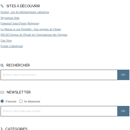
SITES À DÉCOUVRIR
Exultet, site de téléchargement catholique
Mysterium fidei
Fraternité Saint-Pierre (Belgique)
Le Messie et son Prophète - Aux origines de l'Islam
EEChO Enjeux de l'Etude du Christianisme des Origines
Una Voce
Forum Catholicum
RECHERCHER
NEWSLETTER
S'inscrire
Se désinscrire
CATÉGORIES