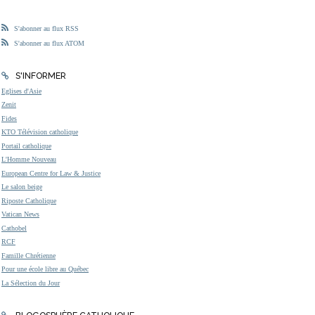
S'abonner au flux RSS
S'abonner au flux ATOM
S'INFORMER
Eglises d'Asie
Zenit
Fides
KTO Télévision catholique
Portail catholique
L'Homme Nouveau
European Centre for Law & Justice
Le salon beige
Riposte Catholique
Vatican News
Cathobel
RCF
Famille Chrétienne
Pour une école libre au Québec
La Sélection du Jour