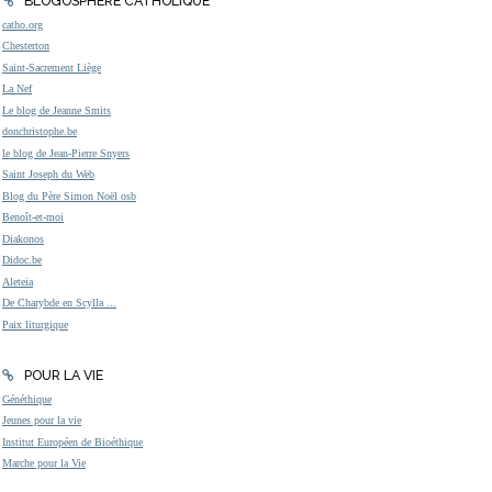
BLOGOSPHÈRE CATHOLIQUE
catho.org
Chesterton
Saint-Sacrement Liège
La Nef
Le blog de Jeanne Smits
donchristophe.be
le blog de Jean-Pierre Snyers
Saint Joseph du Web
Blog du Père Simon Noël osb
Benoît-et-moi
Diakonos
Didoc.be
Aleteia
De Charybde en Scylla ...
Paix liturgique
POUR LA VIE
Généthique
Jeunes pour la vie
Institut Européen de Bioéthique
Marche pour la Vie