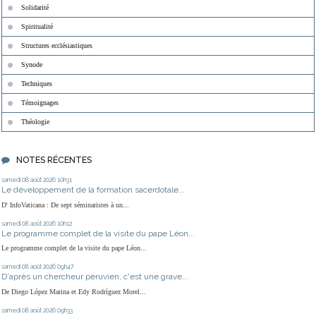
Solidarité
Spiritualité
Structures ecclésiastiques
Synode
Techniques
Témoignages
Théologie
NOTES RÉCENTES
samedi 08
août 2026
10h31
Le développement de la formation sacerdotale...
D' InfoVaticana : De sept séminaristes à un...
samedi 08
août 2026
10h12
Le programme complet de la visite du pape Léon...
Le programme complet de la visite du pape Léon...
samedi 08
août 2026
09h47
D'après un chercheur péruvien, c'est une grave...
De Diego López Marina et Edy Rodríguez Morel...
samedi 08
août 2026
09h33