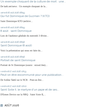
Un exemple choquant de la culture de mort : une...
De kath.net/news : Un exemple choquant de la...
samedi 08
août 2026
08h59
Qui fut Dominique de Guzmán ? (KTO)
Saint Dominique KTO (archive...
samedi 08
août 2026
08h59
8 août : saint Dominique
Lors de l'audience générale du mercredi 3 février...
samedi 08
août 2026
08h58
Saint Dominique (8 août)
Voici la présentation qui nous est faite du...
samedi 08
août 2026
08h58
Portrait de saint Dominique
Portrait de St Dominique (source : missel.free)...
vendredi 07
août 2026
10h33
Peut-on être excommunié pour une publication...
De Solène Tadié sur le NCR : Peut-on être...
vendredi 07
août 2026
10h10
Saint Sixte II, le martyre d'un pape et de ses...
D'Ermes Dovico sur la NBQ : Saint Sixte II,...
AOÛT 2026