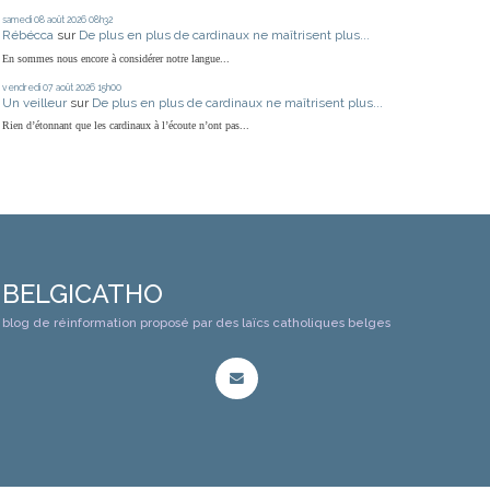
samedi 08
août 2026
08h32
Rébécca
sur
De plus en plus de cardinaux ne maîtrisent plus...
En sommes nous encore à considérer notre langue...
vendredi 07
août 2026
15h00
Un veilleur
sur
De plus en plus de cardinaux ne maîtrisent plus...
Rien d’étonnant que les cardinaux à l’écoute n’ont pas...
BELGICATHO
blog de réinformation proposé par des laïcs catholiques belges