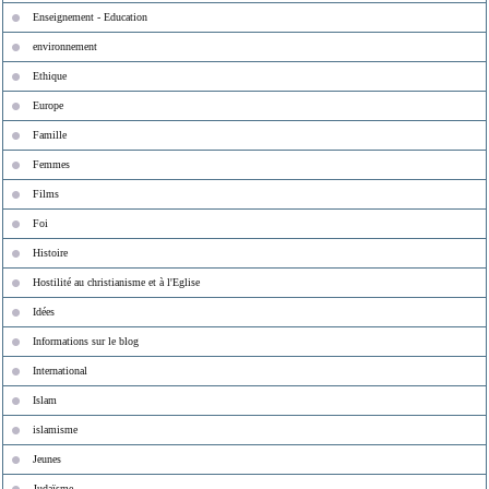
Enseignement - Education
environnement
Ethique
Europe
Famille
Femmes
Films
Foi
Histoire
Hostilité au christianisme et à l'Eglise
Idées
Informations sur le blog
International
Islam
islamisme
Jeunes
Judaïsme