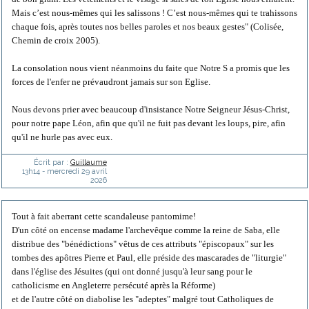
Mais c’est nous-mêmes qui les salissons ! C’est nous-mêmes qui te trahissons
chaque fois, après toutes nos belles paroles et nos beaux gestes" (Colisée,
Chemin de croix 2005).
La consolation nous vient néanmoins du faite que Notre S a promis que les
forces de l'enfer ne prévaudront jamais sur son Eglise.
Nous devons prier avec beaucoup d'insistance Notre Seigneur Jésus-Christ,
pour notre pape Léon, afin que qu'il ne fuit pas devant les loups, pire, afin
qu'il ne hurle pas avec eux.
Écrit par :
Guillaume
13h14
-
mercredi 29
avril
2026
Tout à fait aberrant cette scandaleuse pantomime!
D'un côté on encense madame l'archevêque comme la reine de Saba, elle
distribue des "bénédictions" vêtus de ces attributs "épiscopaux" sur les
tombes des apôtres Pierre et Paul, elle préside des mascarades de "liturgie"
dans l'église des Jésuites (qui ont donné jusqu'à leur sang pour le
catholicisme en Angleterre persécuté après la Réforme)
et de l'autre côté on diabolise les "adeptes" malgré tout Catholiques de