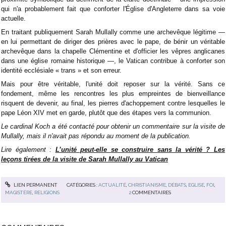
qui n'a probablement fait que conforter l'Église d'Angleterre dans sa voie
actuelle.
En traitant publiquement Sarah Mullally comme une archevêque légitime —
en lui permettant de diriger des prières avec le pape, de bénir un véritable
archevêque dans la chapelle Clémentine et d'officier les vêpres anglicanes
dans une église romaine historique —, le Vatican contribue à conforter son
identité ecclésiale « trans » et son erreur.
Mais pour être véritable, l'unité doit reposer sur la vérité. Sans ce
fondement, même les rencontres les plus empreintes de bienveillance
risquent de devenir, au final, les pierres d'achoppement contre lesquelles le
pape Léon XIV met en garde, plutôt que des étapes vers la communion.
Le cardinal Koch a été contacté pour obtenir un commentaire sur la visite de
Mullally, mais il n'avait pas répondu au moment de la publication.
Lire également :
L’unité peut-elle se construire sans la vérité ? Les
leçons tirées de la visite de Sarah Mullally au Vatican
LIEN PERMANENT
CATÉGORIES :
ACTUALITÉ
,
CHRISTIANISME
,
DÉBATS
,
EGLISE
,
FOI
,
MAGISTÈRE
,
RELIGIONS
2
COMMENTAIRES