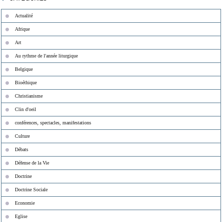
Actualité
Afrique
Art
Au rythme de l'année liturgique
Belgique
Bioéthique
Christianisme
Clin d'oeil
conférences, spectacles, manifestations
Culture
Débats
Défense de la Vie
Doctrine
Doctrine Sociale
Economie
Eglise