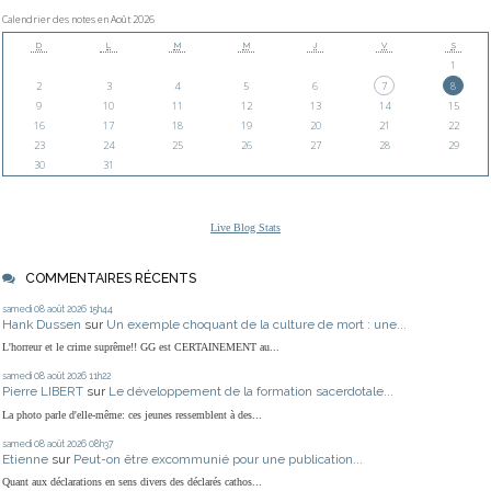
Calendrier des notes en Août 2026
D
L
M
M
J
V
S
1
2
3
4
5
6
7
8
9
10
11
12
13
14
15
16
17
18
19
20
21
22
23
24
25
26
27
28
29
30
31
Live Blog Stats
COMMENTAIRES RÉCENTS
samedi 08
août 2026
15h44
Hank Dussen
sur
Un exemple choquant de la culture de mort : une...
L'horreur et le crime suprême!! GG est CERTAINEMENT au...
samedi 08
août 2026
11h22
Pierre LIBERT
sur
Le développement de la formation sacerdotale...
La photo parle d'elle-même: ces jeunes ressemblent à des...
samedi 08
août 2026
08h37
Etienne
sur
Peut-on être excommunié pour une publication...
Quant aux déclarations en sens divers des déclarés cathos...