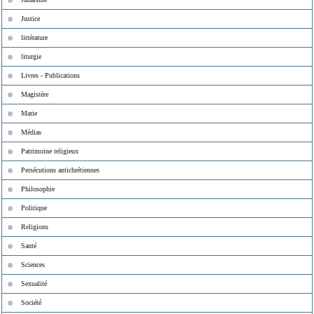
Justice
littérature
liturgie
Livres - Publications
Magistère
Marie
Médias
Patrimoine religieux
Persécutions antichrétiennes
Philosophie
Politique
Religions
Santé
Sciences
Sexualité
Société