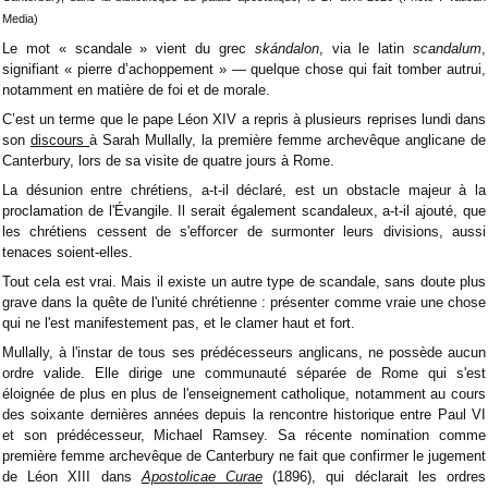
Media)
Le mot « scandale » vient du grec
skándalon
, via le latin
scandalum
,
signifiant « pierre d’achoppement » — quelque chose qui fait tomber autrui,
notamment en matière de foi et de morale.
C’est un terme que le pape Léon XIV a repris à plusieurs reprises lundi dans
son
discours
à Sarah Mullally, la première femme archevêque anglicane de
Canterbury, lors de sa visite de quatre jours à Rome.
La désunion entre chrétiens, a-t-il déclaré, est un obstacle majeur à la
proclamation de l'Évangile. Il serait également scandaleux, a-t-il ajouté, que
les chrétiens cessent de s'efforcer de surmonter leurs divisions, aussi
tenaces soient-elles.
Tout cela est vrai. Mais il existe un autre type de scandale, sans doute plus
grave dans la quête de l'unité chrétienne : présenter comme vraie une chose
qui ne l'est manifestement pas, et le clamer haut et fort.
Mullally, à l'instar de tous ses prédécesseurs anglicans, ne possède aucun
ordre valide. Elle dirige une communauté séparée de Rome qui s'est
éloignée de plus en plus de l'enseignement catholique, notamment au cours
des soixante dernières années depuis la rencontre historique entre Paul VI
et son prédécesseur, Michael Ramsey. Sa récente nomination comme
première femme archevêque de Canterbury ne fait que confirmer le jugement
de Léon XIII dans
Apostolicae Curae
(1896), qui déclarait les ordres