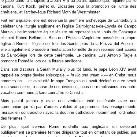
le pape dans la chapelle d'Urbain VIII au palais apostolique, rejointe par le
cardinal Kurt Koch, préfet du Dicastère pour la promotion de l'unité des
chrétiens, et l'archevêque Richard Moth de Westminster.
Fait remarquable, elle est devenue la première archevêque de Canterbury à
célébrer une liturgie anglicane en l'église Saint-Ignace-de-Loyola de Campo
Marzio, une importante église jésuite où reposent saint Louis de Gonzague
et saint Robert Bellarmin. Bien que l'Église d'Angleterre possède sa propre
église à Rome – l'église de Tous-les-Saints près de la Piazza del Popolo –
elle a également procédé à l'installation formelle de son représentant auprès
du Saint-Siège lors de cette cérémonie. Le cardinal Luis Antonio Tagle a
prononcé l'homélie lors de la liturgie anglicane.
Dans son discours à Sarah Mullally plus tôt lundi, le pape Léon XIV avait
rappelé sa propre devise épiscopale, «
In Illo uno unum »
— en Christ, nous
sommes un — et avait cité le pape François qui avait déclaré que ce serait
« un scandale si, à cause de nos divisions, nous ne remplissions pas notre
vocation commune à faire connaître le Christ ».
Mais peut-il jamais y avoir une véritable unité ecclésiale avec une
communion qui n'a pas d'ordres valides et qui promeut des enseignements
moraux en contradiction avec la doctrine catholique, notamment l'ordination
des femmes ?
De plus, quel service Rome rend-elle aux anglicans en célébrant
publiquement sa première femme dirigeante tout en omettant de publier, par