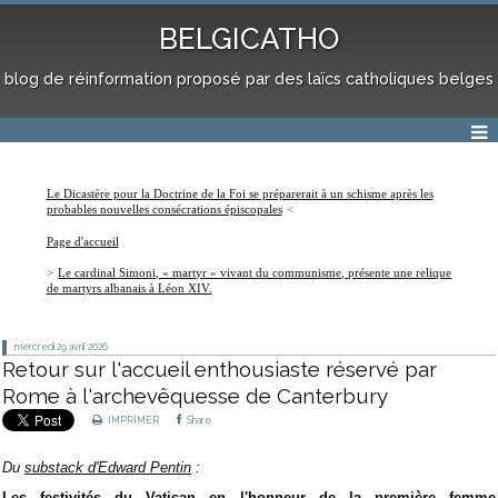
BELGICATHO
blog de réinformation proposé par des laïcs catholiques belges
Le Dicastère pour la Doctrine de la Foi se préparerait à un schisme après les
probables nouvelles consécrations épiscopales
Page d'accueil
Le cardinal Simoni, « martyr » vivant du communisme, présente une relique
de martyrs albanais à Léon XIV.
mercredi 29
avril 2026
Retour sur l'accueil enthousiaste réservé par
Rome à l'archevêquesse de Canterbury
IMPRIMER
Share
Du
substack d'Edward Pentin
:
Les festivités du Vatican en l'honneur de la première femme