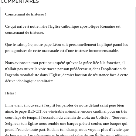
COMMENTAIRES
Consternant de tristesse !
Ce qui arrive à notre mère l'Eglise catholique apostolique Romaine est
consternant de tristesse.
Que le saint père, notre pape Léon soit personnellement impliqué parmi les
protagonistes de cette mascarade est d'une tristesse incommensurable.
Nous avions un tout petit peu espéré qu'avec la grâce liée à la fonction, il
n'allait pas suivre la voie tracée par son prédécesseur, dans l'application de
l'agenda mondialiste dans l'Eglise, dernier bastion de résistance face à cette
dérive idéologique totalitaire !
Hélas !
Il me vient à nouveau à l'esprit les paroles de notre défunt saint père bien
aimé, le pape BENOIT, de vénérable mémoire, encore cardinal pour un très
court laps de temps, à l'occasion du chemin de croix au Colisée : "Souvent,
Seigneur, ton Église nous semble une barque prête à couler, une barque qui
prend l’eau de toute part. Et dans ton champ, nous voyons plus d’ivraie que
de bon grain. Les vêtements et le visage si sales de ton Église nous effraient.