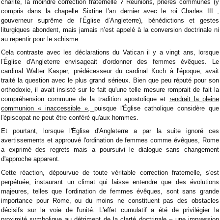
charité, la moindre correction fraternelle ? Réunions, prières communes (y
compris dans la
chapelle Sixtine l’an dernier avec le roi Charles III
,
gouverneur suprême de l’Église d’Angleterre), bénédictions et gestes
liturgiques abondent, mais jamais n’est appelé à la conversion doctrinale ni
au repentir pour le schisme.
Cela contraste avec les déclarations du Vatican il y a vingt ans, lorsque
l'Église d'Angleterre envisageait d'ordonner des femmes évêques. Le
cardinal Walter Kasper, prédécesseur du cardinal Koch à l'époque, avait
traité la question avec le plus grand sérieux. Bien que peu réputé pour son
orthodoxie, il avait insisté sur le fait qu'une telle mesure romprait de fait la
compréhension commune de la tradition apostolique et
rendrait la pleine
communion « inaccessible »,
puisque l'Église catholique considère que
l'épiscopat ne peut être conféré qu'aux hommes.
Et pourtant, lorsque l'Église d'Angleterre a par la suite ignoré ces
avertissements et approuvé l'ordination de femmes comme évêques, Rome
a exprimé des regrets mais a poursuivi le dialogue sans changement
d'approche apparent.
Cette réaction, dépourvue de toute véritable correction fraternelle, s'est
perpétuée, instaurant un climat qui laisse entendre que des évolutions
majeures, telles que l'ordination de femmes évêques, sont sans grande
importance pour Rome, ou du moins ne constituent pas des obstacles
décisifs sur la voie de l'unité. L'effet cumulatif a été de privilégier la
proximité symbolique au détriment de la clarté doctrinale – une impression