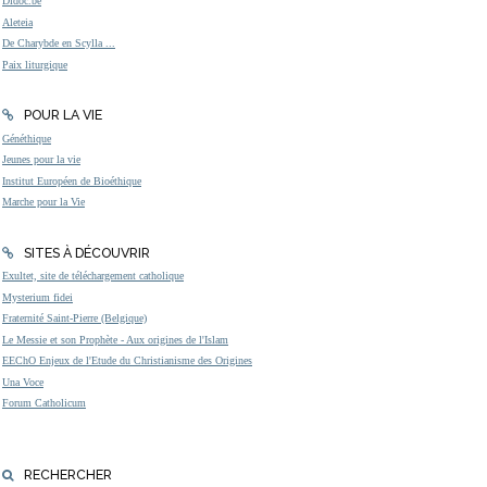
Didoc.be
Aleteia
De Charybde en Scylla ...
Paix liturgique
POUR LA VIE
Généthique
Jeunes pour la vie
Institut Européen de Bioéthique
Marche pour la Vie
SITES À DÉCOUVRIR
Exultet, site de téléchargement catholique
Mysterium fidei
Fraternité Saint-Pierre (Belgique)
Le Messie et son Prophète - Aux origines de l'Islam
EEChO Enjeux de l'Etude du Christianisme des Origines
Una Voce
Forum Catholicum
RECHERCHER