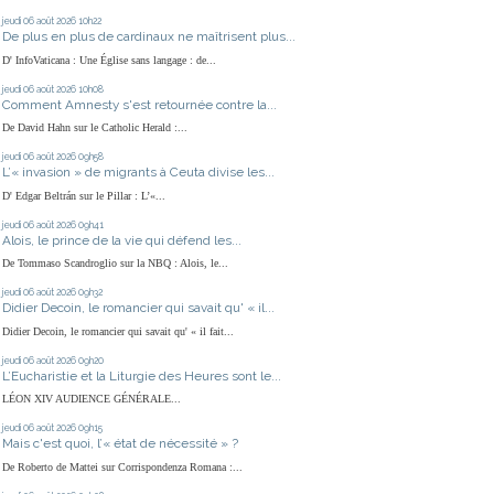
jeudi 06
août 2026
10h22
De plus en plus de cardinaux ne maîtrisent plus...
D' InfoVaticana : Une Église sans langage : de...
jeudi 06
août 2026
10h08
Comment Amnesty s'est retournée contre la...
De David Hahn sur le Catholic Herald :...
jeudi 06
août 2026
09h58
L’« invasion » de migrants à Ceuta divise les...
D' Edgar Beltrán sur le Pillar : L’«...
jeudi 06
août 2026
09h41
Alois, le prince de la vie qui défend les...
De Tommaso Scandroglio sur la NBQ : Alois, le...
jeudi 06
août 2026
09h32
Didier Decoin, le romancier qui savait qu' « il...
Didier Decoin, le romancier qui savait qu' « il fait...
jeudi 06
août 2026
09h20
L’Eucharistie et la Liturgie des Heures sont le...
LÉON XIV AUDIENCE GÉNÉRALE...
jeudi 06
août 2026
09h15
Mais c'est quoi, l’« état de nécessité » ?
De Roberto de Mattei sur Corrispondenza Romana :...