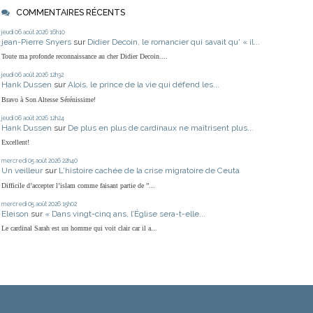
COMMENTAIRES RÉCENTS
jeudi 06
août 2026
16h10
jean-Pierre Snyers
sur
Didier Decoin, le romancier qui savait qu' « il...
Toute ma profonde reconnaissance au cher Didier Decoin....
jeudi 06
août 2026
12h32
Hank Dussen
sur
Alois, le prince de la vie qui défend les...
Bravo à Son Altesse Sérénissime!
jeudi 06
août 2026
12h24
Hank Dussen
sur
De plus en plus de cardinaux ne maîtrisent plus...
Excellent!
mercredi 05
août 2026
22h40
Un veilleur
sur
L'histoire cachée de la crise migratoire de Ceuta
Difficile d’accepter l’islam comme faisant partie de ”...
mercredi 05
août 2026
15h02
Eleison
sur
« Dans vingt-cinq ans, l’Église sera-t-elle...
Le cardinal Sarah est un homme qui voit clair car il a...