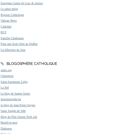
European Centre for Law & Justice
Le salon beige
Riposte Catholique
Vatican News
Cathobel
RCF
Famille Chrétienne
Pour une école libre au Québec
La Sélection du Jour
BLOGOSPHÈRE CATHOLIQUE
catho.org
Chesterton
Saint-Sacrement Liège
La Nef
Le blog de Jeanne Smits
donchristophe.be
le blog de Jean-Pierre Snyers
Saint Joseph du Web
Blog du Père Simon Noël osb
Benoît-et-moi
Diakonos