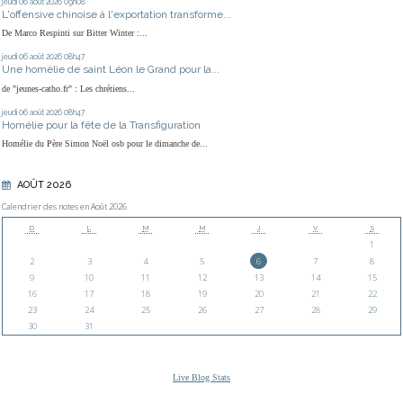
jeudi 06
août 2026
09h08
L'offensive chinoise à l'exportation transforme...
De Marco Respinti sur Bitter Winter :...
jeudi 06
août 2026
08h47
Une homélie de saint Léon le Grand pour la...
de "jeunes-catho.fr" : Les chrétiens...
jeudi 06
août 2026
08h47
Homélie pour la fête de la Transfiguration
Homélie du Père Simon Noël osb pour le dimanche de...
AOÛT 2026
Calendrier des notes en Août 2026
D
L
M
M
J
V
S
1
2
3
4
5
6
7
8
9
10
11
12
13
14
15
16
17
18
19
20
21
22
23
24
25
26
27
28
29
30
31
Live Blog Stats