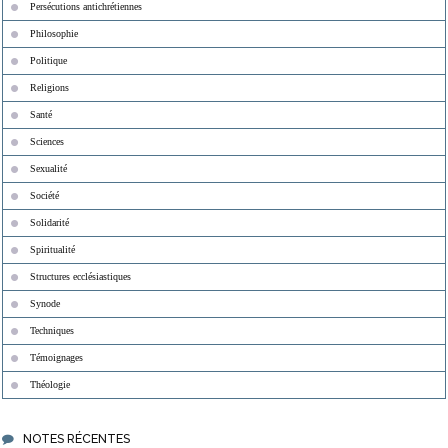
Persécutions antichrétiennes
Philosophie
Politique
Religions
Santé
Sciences
Sexualité
Société
Solidarité
Spiritualité
Structures ecclésiastiques
Synode
Techniques
Témoignages
Théologie
NOTES RÉCENTES