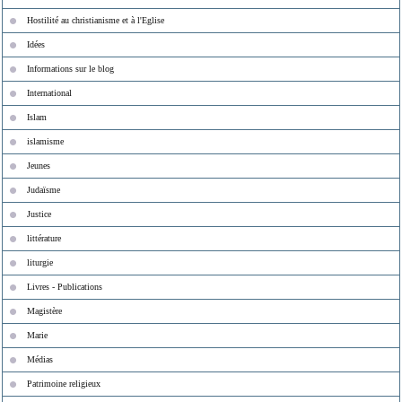
Hostilité au christianisme et à l'Eglise
Idées
Informations sur le blog
International
Islam
islamisme
Jeunes
Judaïsme
Justice
littérature
liturgie
Livres - Publications
Magistère
Marie
Médias
Patrimoine religieux