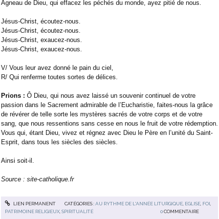
Agneau de Dieu, qui effacez les péchés du monde, ayez pitié de nous.
Jésus-Christ, écoutez-nous.
Jésus-Christ, écoutez-nous.
Jésus-Christ, exaucez-nous.
Jésus-Christ, exaucez-nous.
V/ Vous leur avez donné le pain du ciel,
R/ Qui renferme toutes sortes de délices.
Prions :
Ô Dieu, qui nous avez laissé un souvenir continuel de votre
passion dans le Sacrement admirable de l’Eucharistie, faites-nous la grâce
de révérer de telle sorte les mystères sacrés de votre corps et de votre
sang, que nous ressentions sans cesse en nous le fruit de votre rédemption.
Vous qui, étant Dieu, vivez et régnez avec Dieu le Père en l’unité du Saint-
Esprit, dans tous les siècles des siècles.
Ainsi soit-il.
Source : site-catholique.fr
LIEN PERMANENT
CATÉGORIES :
AU RYTHME DE L'ANNÉE LITURGIQUE
,
EGLISE
,
FOI
,
PATRIMOINE RELIGIEUX
,
SPIRITUALITÉ
0
COMMENTAIRE