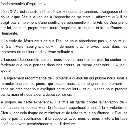
fondamentales d’équilibre ».
Léon XIV s'est ensuite intéressé aux « heures de ténèbres, d'angoisse et de
douleur que Jésus a vécues à l'approche de sa mort », affirmant qu'« il ne
s'agit pas simplement d'une souffrance personnelle » ; le Fils de Dieu prend
sur lui, dans sa propre chair, toute l'angoisse, la douleur et la souffrance de
l'humanité.
« La croix de Jésus nous dit que Dieu ne nous abandonne pas », a poursuivi
le Saint-Père, soulignant qu’« il demeure crucifié avec nous dans les
moments de douleur et d’extrême solitude ».
« Lorsque Dieu semble absent, nous devons une fois de plus lui confier les
fardeaux que nous portons dans nos cœurs, et même crier vers lui », a-t-il
ajouté.
Il a également recommandé de « s’ouvrir à quelqu’un qui puisse nous aider à
formuler une simple prière, qui puisse nous accompagner discrètement – ​​
sans se précipiter pour expliquer cette douleur – et qui puisse nous prendre
par la main et nous aider à dépasser ce cri. »
À propos de cette expérience, il a mis en garde contre la tentation de «
spiritualiser la douleur » en la réduisant superficiellement à la « volonté de
Dieu », car cela risque de minimiser et de faire taire la souffrance. « Dieu ne
désire pas la souffrance ; il la supporte avec nous et nous invite à lui faire
confiance avec persévérance », a-t-il déclaré.