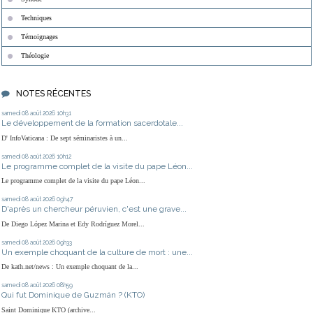
Techniques
Témoignages
Théologie
NOTES RÉCENTES
samedi 08
août 2026
10h31
Le développement de la formation sacerdotale...
D' InfoVaticana : De sept séminaristes à un...
samedi 08
août 2026
10h12
Le programme complet de la visite du pape Léon...
Le programme complet de la visite du pape Léon...
samedi 08
août 2026
09h47
D'après un chercheur péruvien, c'est une grave...
De Diego López Marina et Edy Rodríguez Morel...
samedi 08
août 2026
09h33
Un exemple choquant de la culture de mort : une...
De kath.net/news : Un exemple choquant de la...
samedi 08
août 2026
08h59
Qui fut Dominique de Guzmán ? (KTO)
Saint Dominique KTO (archive...