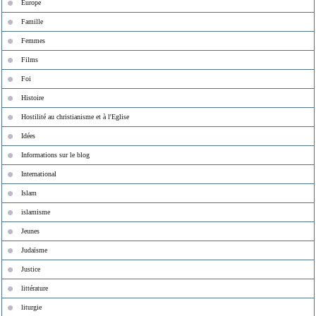
Europe
Famille
Femmes
Films
Foi
Histoire
Hostilité au christianisme et à l'Eglise
Idées
Informations sur le blog
International
Islam
islamisme
Jeunes
Judaïsme
Justice
littérature
liturgie