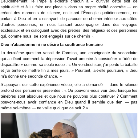
Deuxièmement, le Pape a exhorté chacun à « cultiver cette soif de
spiritualité et à lui faire une place » dans sa propre réalité concrète — en
créant des moments de silence, en lisant l’Évangile quotidiennement, en
parlant à Dieu et en « essayant de parcourir ce chemin intérieur aux côtés
d’autres personnes, en nous laissant accompagner dans des voyages
ecclésiaux et en dialoguant avec des prêtres, des religieux et des personnes
qui, comme nous, se sont engagés sur ce chemin ».
Dieu n'abandonne ni ne désire la souffrance humaine
La deuxième question venait de Carmina, une enseignante du secondaire
qui a décrit comment la dépression l'avait amenée à considérer « l'idée de
disparaître » comme sa seule issue : « Un vendredi soir, j'ai perdu la bataille
et j'ai tenté de mettre fin à mes jours. » Pourtant, a-t-elle poursuivi, « Dieu
m'a donné une seconde chance. »
S’appuyant sur cette expérience vécue, elle a demandé — dans le silence
profond des personnes présentes : « Où pouvons-nous voir Dieu lorsque les
ténèbres sont absolues et que nous ne pouvons plus continuer ? Comment
pouvons-nous avoir confiance en Dieu quand il semble que rien — pas
même soi-même — ne vaille quoi que ce soit ? »