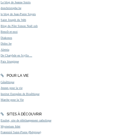
Le blog de Jeanne Smits
donchristophe.be
le blog de Jean-Pierre Snyers
Saint Joseph du Web
Blog du Père Simon Noël osb
Benoît-et-moi
Diakonos
Didoc.be
Aleteia
De Charybde en Scylla ...
Paix liturgique
POUR LA VIE
Généthique
Jeunes pour la vie
Institut Européen de Bioéthique
Marche pour la Vie
SITES À DÉCOUVRIR
Exultet, site de téléchargement catholique
Mysterium fidei
Fraternité Saint-Pierre (Belgique)