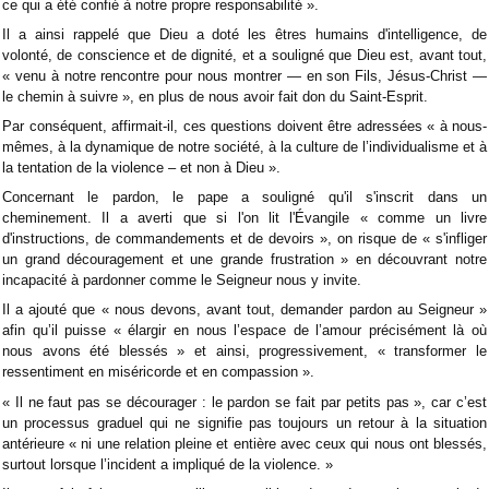
ce qui a été confié à notre propre responsabilité ».
Il a ainsi rappelé que Dieu a doté les êtres humains d'intelligence, de
volonté, de conscience et de dignité, et a souligné que Dieu est, avant tout,
« venu à notre rencontre pour nous montrer — en son Fils, Jésus-Christ —
le chemin à suivre », en plus de nous avoir fait don du Saint-Esprit.
Par conséquent, affirmait-il, ces questions doivent être adressées « à nous-
mêmes, à la dynamique de notre société, à la culture de l’individualisme et à
la tentation de la violence – et non à Dieu ».
Concernant le pardon, le pape a souligné qu'il s'inscrit dans un
cheminement. Il a averti que si l'on lit l'Évangile « comme un livre
d'instructions, de commandements et de devoirs », on risque de « s'infliger
un grand découragement et une grande frustration » en découvrant notre
incapacité à pardonner comme le Seigneur nous y invite.
Il a ajouté que « nous devons, avant tout, demander pardon au Seigneur »
afin qu’il puisse « élargir en nous l’espace de l’amour précisément là où
nous avons été blessés » et ainsi, progressivement, « transformer le
ressentiment en miséricorde et en compassion ».
« Il ne faut pas se décourager : le pardon se fait par petits pas », car c’est
un processus graduel qui ne signifie pas toujours un retour à la situation
antérieure « ni une relation pleine et entière avec ceux qui nous ont blessés,
surtout lorsque l’incident a impliqué de la violence. »