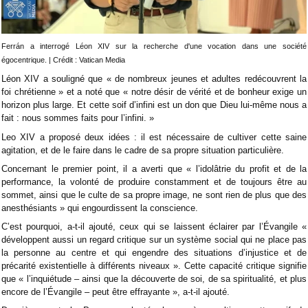
Ferrán a interrogé Léon XIV sur la recherche d'une vocation dans une société
égocentrique. | Crédit : Vatican Media
Léon XIV a souligné que « de nombreux jeunes et adultes redécouvrent la
foi chrétienne » et a noté que « notre désir de vérité et de bonheur exige un
horizon plus large. Et cette soif d’infini est un don que Dieu lui-même nous a
fait : nous sommes faits pour l’infini. »
Leo XIV a proposé deux idées : il est nécessaire de cultiver cette saine
agitation, et de le faire dans le cadre de sa propre situation particulière.
Concernant le premier point, il a averti que « l’idolâtrie du profit et de la
performance, la volonté de produire constamment et de toujours être au
sommet, ainsi que le culte de sa propre image, ne sont rien de plus que des
anesthésiants » qui engourdissent la conscience.
C’est pourquoi, a-t-il ajouté, ceux qui se laissent éclairer par l’Évangile «
développent aussi un regard critique sur un système social qui ne place pas
la personne au centre et qui engendre des situations d’injustice et de
précarité existentielle à différents niveaux ». Cette capacité critique signifie
que « l’inquiétude – ainsi que la découverte de soi, de sa spiritualité, et plus
encore de l’Évangile – peut être effrayante », a-t-il ajouté.