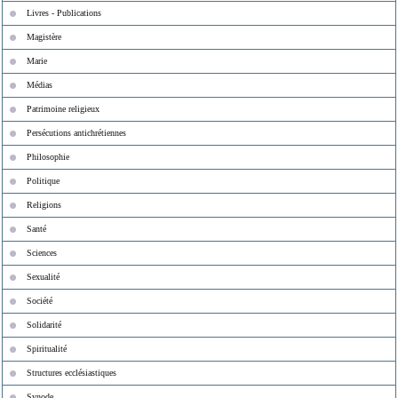
Livres - Publications
Magistère
Marie
Médias
Patrimoine religieux
Persécutions antichrétiennes
Philosophie
Politique
Religions
Santé
Sciences
Sexualité
Société
Solidarité
Spiritualité
Structures ecclésiastiques
Synode