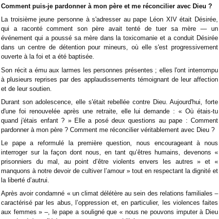
Comment puis-je pardonner à mon père et me réconcilier avec Dieu ?
La troisième jeune personne à s'adresser au pape Léon XIV était Désirée,
qui a raconté comment son père avait tenté de tuer sa mère — un
événement qui a poussé sa mère dans la toxicomanie et a conduit Désirée
dans un centre de détention pour mineurs, où elle s'est progressivement
ouverte à la foi et a été baptisée.
Son récit a ému aux larmes les personnes présentes ; elles l'ont interrompu
à plusieurs reprises par des applaudissements témoignant de leur affection
et de leur soutien.
Durant son adolescence, elle s'était rebellée contre Dieu. Aujourd'hui, forte
d'une foi renouvelée après une retraite, elle lui demande : « Où étais-tu
quand j'étais enfant ? » Elle a posé deux questions au pape : Comment
pardonner à mon père ? Comment me réconcilier véritablement avec Dieu ?
Le pape a reformulé la première question, nous encourageant à nous
interroger sur la façon dont nous, en tant qu’êtres humains, devenons «
prisonniers du mal, au point d’être violents envers les autres » et «
manquons à notre devoir de cultiver l’amour » tout en respectant la dignité et
la liberté d’autrui.
Après avoir condamné « un climat délétère au sein des relations familiales –
caractérisé par les abus, l’oppression et, en particulier, les violences faites
aux femmes » –, le pape a souligné que « nous ne pouvons imputer à Dieu