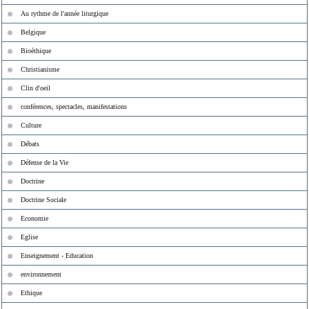
Au rythme de l'année liturgique
Belgique
Bioéthique
Christianisme
Clin d'oeil
conférences, spectacles, manifestations
Culture
Débats
Défense de la Vie
Doctrine
Doctrine Sociale
Economie
Eglise
Enseignement - Education
environnement
Ethique