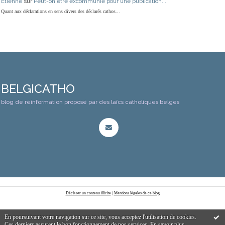
Etienne
sur
Peut-on être excommunié pour une publication...
Quant aux déclarations en sens divers des déclarés cathos...
BELGICATHO
blog de réinformation proposé par des laïcs catholiques belges
Déclarer un contenu illicite
|
Mentions légales de ce blog
En poursuivant votre navigation sur ce site, vous acceptez l'utilisation de cookies.
Ces derniers assurent le bon fonctionnement de nos services.
En savoir plus
.