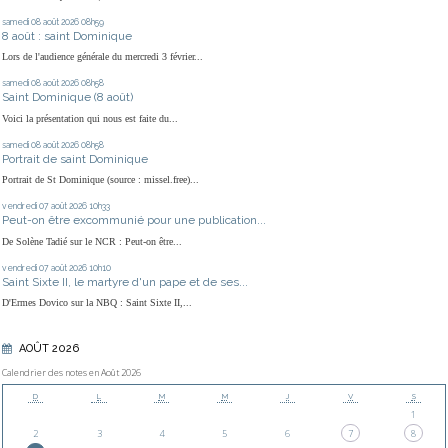
samedi 08
août 2026
08h59
8 août : saint Dominique
Lors de l'audience générale du mercredi 3 février...
samedi 08
août 2026
08h58
Saint Dominique (8 août)
Voici la présentation qui nous est faite du...
samedi 08
août 2026
08h58
Portrait de saint Dominique
Portrait de St Dominique (source : missel.free)...
vendredi 07
août 2026
10h33
Peut-on être excommunié pour une publication...
De Solène Tadié sur le NCR : Peut-on être...
vendredi 07
août 2026
10h10
Saint Sixte II, le martyre d'un pape et de ses...
D'Ermes Dovico sur la NBQ : Saint Sixte II,...
AOÛT 2026
Calendrier des notes en Août 2026
D
L
M
M
J
V
S
1
2
3
4
5
6
7
8