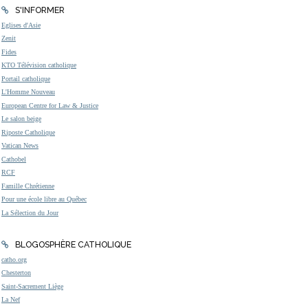
S'INFORMER
Eglises d'Asie
Zenit
Fides
KTO Télévision catholique
Portail catholique
L'Homme Nouveau
European Centre for Law & Justice
Le salon beige
Riposte Catholique
Vatican News
Cathobel
RCF
Famille Chrétienne
Pour une école libre au Québec
La Sélection du Jour
BLOGOSPHÈRE CATHOLIQUE
catho.org
Chesterton
Saint-Sacrement Liège
La Nef