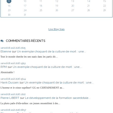
9
10
11
12
13
14
15
16
17
18
19
20
21
22
23
24
25
26
27
28
29
30
31
Live Blog Stats
COMMENTAIRES RÉCENTS
samedi 08
août 2026
21h25
Etienne
sur
Un exemple choquant de la culture de mort : une...
Tout le monde cherche les neo nazis dans les partis dit...
samedi 08
août 2026
19h51
RPM
sur
Un exemple choquant de la culture de mort : une...
Abominable !
samedi 08
août 2026
15h44
Hank Dussen
sur
Un exemple choquant de la culture de mort : une...
L'horreur et le crime suprême!! GG est CERTAINEMENT au...
samedi 08
août 2026
11h22
Pierre LIBERT
sur
Le développement de la formation sacerdotale...
La photo parle d'elle-même: ces jeunes ressemblent à des...
samedi 08
août 2026
08h37