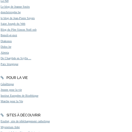
La Nef
Le blog de Jeanne Smits
donchristophe.be
le blog de Jean-Pierre Snyers
Saint Joseph du Web
Blog du Père Simon Noël osb
Benoît-et-moi
Diakonos
Didoc.be
Aleteia
De Charybde en Scylla ...
Paix liturgique
POUR LA VIE
Généthique
Jeunes pour la vie
Institut Européen de Bioéthique
Marche pour la Vie
SITES À DÉCOUVRIR
Exultet, site de téléchargement catholique
Mysterium fidei