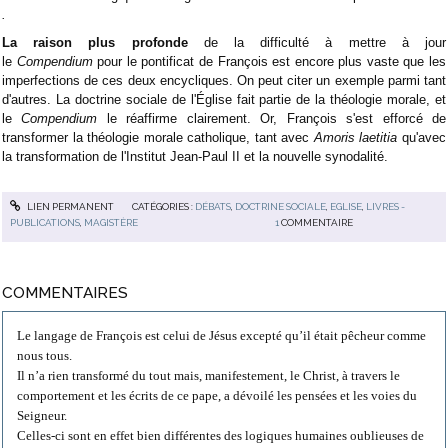
.
La raison plus profonde
de la difficulté à mettre à jour
le
Compendium
pour le pontificat de François est encore plus vaste que les
imperfections de ces deux encycliques. On peut citer un exemple parmi tant
d'autres. La doctrine sociale de l'Église fait partie de la théologie morale, et
le
Compendium
le réaffirme clairement. Or, François s'est efforcé de
transformer la théologie morale catholique, tant avec
Amoris laetitia
qu'avec
la transformation de l'Institut Jean-Paul II et la nouvelle synodalité.
LIEN PERMANENT
CATÉGORIES :
DÉBATS
,
DOCTRINE SOCIALE
,
EGLISE
,
LIVRES -
PUBLICATIONS
,
MAGISTÈRE
1
COMMENTAIRE
COMMENTAIRES
Le langage de François est celui de Jésus excepté qu’il était pêcheur comme
nous tous.
Il n’a rien transformé du tout mais, manifestement, le Christ, à travers le
comportement et les écrits de ce pape, a dévoilé les pensées et les voies du
Seigneur.
Celles-ci sont en effet bien différentes des logiques humaines oublieuses de