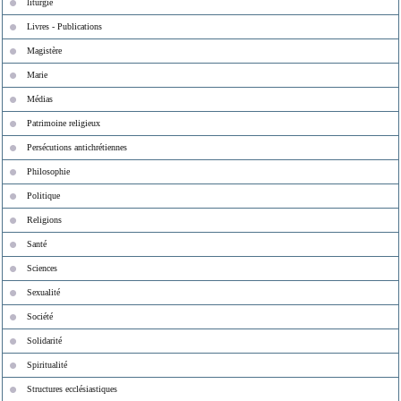
liturgie
Livres - Publications
Magistère
Marie
Médias
Patrimoine religieux
Persécutions antichrétiennes
Philosophie
Politique
Religions
Santé
Sciences
Sexualité
Société
Solidarité
Spiritualité
Structures ecclésiastiques