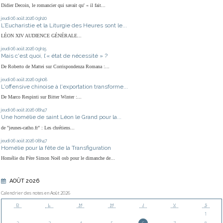
Didier Decoin, le romancier qui savait qu' « il fait...
jeudi 06
août 2026
09h20
L’Eucharistie et la Liturgie des Heures sont le...
LÉON XIV AUDIENCE GÉNÉRALE...
jeudi 06
août 2026
09h15
Mais c'est quoi, l’« état de nécessité » ?
De Roberto de Mattei sur Corrispondenza Romana :...
jeudi 06
août 2026
09h08
L'offensive chinoise à l'exportation transforme...
De Marco Respinti sur Bitter Winter :...
jeudi 06
août 2026
08h47
Une homélie de saint Léon le Grand pour la...
de "jeunes-catho.fr" : Les chrétiens...
jeudi 06
août 2026
08h47
Homélie pour la fête de la Transfiguration
Homélie du Père Simon Noël osb pour le dimanche de...
AOÛT 2026
Calendrier des notes en Août 2026
D
L
M
M
J
V
S
1