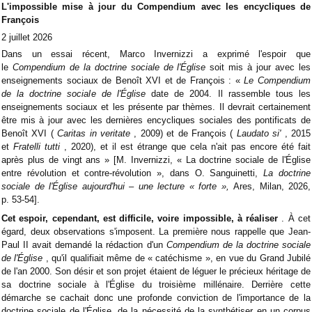
L'impossible mise à jour du Compendium avec les encycliques de
François
2 juillet 2026
Dans un essai récent, Marco Invernizzi a exprimé l'espoir que
le
Compendium de la doctrine sociale de l'Église
soit mis à jour avec les
enseignements sociaux de Benoît XVI et de François : «
Le Compendium
de la doctrine sociale de l'Église
date de 2004. Il rassemble tous les
enseignements sociaux et les présente par thèmes. Il devrait certainement
être mis à jour avec les dernières encycliques sociales des pontificats de
Benoît XVI (
Caritas in veritate
, 2009) et de François (
Laudato si'
, 2015
et
Fratelli tutti
, 2020), et il est étrange que cela n'ait pas encore été fait
après plus de vingt ans » [M. Invernizzi, « La doctrine sociale de l'Église
entre révolution et contre-révolution », dans O. Sanguinetti,
La doctrine
sociale de l'Église aujourd'hui – une lecture « forte »,
Ares, Milan, 2026,
p. 53-54].
Cet espoir, cependant, est difficile, voire impossible, à réaliser
. À cet
égard, deux observations s'imposent. La première nous rappelle que Jean-
Paul II avait demandé la rédaction d'un
Compendium de la doctrine sociale
de l'Église
, qu'il qualifiait même de « catéchisme », en vue du Grand Jubilé
de l'an 2000. Son désir et son projet étaient de léguer le précieux héritage de
sa doctrine sociale à l'Église du troisième millénaire. Derrière cette
démarche se cachait donc une profonde conviction de l'importance de la
doctrine sociale de l'Église, de la nécessité de la synthétiser en un corpus