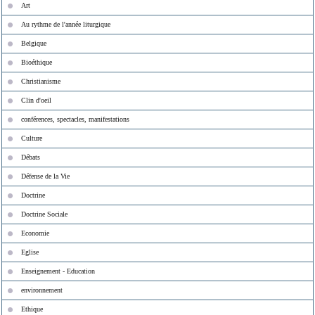
Art
Au rythme de l'année liturgique
Belgique
Bioéthique
Christianisme
Clin d'oeil
conférences, spectacles, manifestations
Culture
Débats
Défense de la Vie
Doctrine
Doctrine Sociale
Economie
Eglise
Enseignement - Education
environnement
Ethique