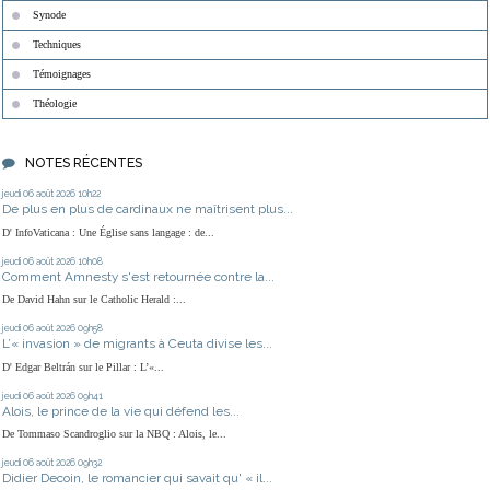
Synode
Techniques
Témoignages
Théologie
NOTES RÉCENTES
jeudi 06
août 2026
10h22
De plus en plus de cardinaux ne maîtrisent plus...
D' InfoVaticana : Une Église sans langage : de...
jeudi 06
août 2026
10h08
Comment Amnesty s'est retournée contre la...
De David Hahn sur le Catholic Herald :...
jeudi 06
août 2026
09h58
L’« invasion » de migrants à Ceuta divise les...
D' Edgar Beltrán sur le Pillar : L’«...
jeudi 06
août 2026
09h41
Alois, le prince de la vie qui défend les...
De Tommaso Scandroglio sur la NBQ : Alois, le...
jeudi 06
août 2026
09h32
Didier Decoin, le romancier qui savait qu' « il...