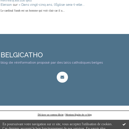
mercredi 05
août 2026
15h02
Eleison
sur
« Dans vingt-cinq ans, l’Église sera-t-elle...
Le cardinal Sarah est un homme qui voit clair car il a...
BELGICATHO
blog de réinformation proposé par des laïcs catholiques belges
Déclarer un contenu illicite
|
Mentions légales de ce blog
En poursuivant votre navigation sur ce site, vous acceptez l'utilisation de cookies.
Ces derniers assurent le bon fonctionnement de nos services.
En savoir plus
.