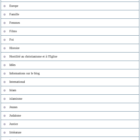
Europe
Famille
Femmes
Films
Foi
Histoire
Hostilité au christianisme et à l'Eglise
Idées
Informations sur le blog
International
Islam
islamisme
Jeunes
Judaïsme
Justice
littérature