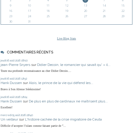
2
3
4
5
6
7
8
9
10
11
12
13
14
15
16
17
18
19
20
21
22
23
24
25
26
27
28
29
30
31
Live Blog Stats
COMMENTAIRES RÉCENTS
jeudi 06
août 2026
16h10
jean-Pierre Snyers
sur
Didier Decoin, le romancier qui savait qu' « il...
Toute ma profonde reconnaissance au cher Didier Decoin....
jeudi 06
août 2026
12h32
Hank Dussen
sur
Alois, le prince de la vie qui défend les...
Bravo à Son Altesse Sérénissime!
jeudi 06
août 2026
12h24
Hank Dussen
sur
De plus en plus de cardinaux ne maîtrisent plus...
Excellent!
mercredi 05
août 2026
22h40
Un veilleur
sur
L'histoire cachée de la crise migratoire de Ceuta
Difficile d’accepter l’islam comme faisant partie de ”...