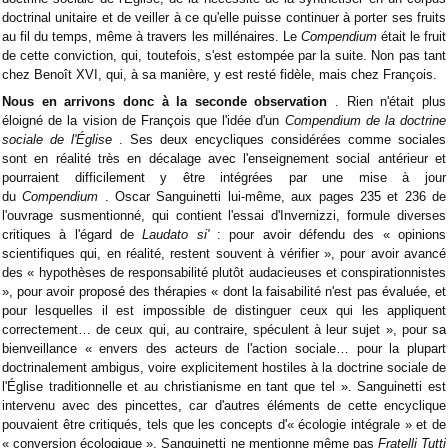
doctrinal unitaire et de veiller à ce qu'elle puisse continuer à porter ses fruits
au fil du temps, même à travers les millénaires. Le
Compendium
était le fruit
de cette conviction, qui, toutefois, s'est estompée par la suite. Non pas tant
chez Benoît XVI, qui, à sa manière, y est resté fidèle, mais chez François.
Nous en arrivons donc à la seconde observation
. Rien n'était plus
éloigné de la vision de François que l'idée d'un
Compendium de la doctrine
sociale de l'Église
. Ses deux encycliques considérées comme sociales
sont en réalité très en décalage avec l'enseignement social antérieur et
pourraient difficilement y être intégrées par une mise à jour
du
Compendium
. Oscar Sanguinetti lui-même, aux pages 235 et 236 de
l'ouvrage susmentionné, qui contient l'essai d'Invernizzi, formule diverses
critiques à l'égard de
Laudato si'
: pour avoir défendu des « opinions
scientifiques qui, en réalité, restent souvent à vérifier », pour avoir avancé
des « hypothèses de responsabilité plutôt audacieuses et conspirationnistes
», pour avoir proposé des thérapies « dont la faisabilité n'est pas évaluée, et
pour lesquelles il est impossible de distinguer ceux qui les appliquent
correctement… de ceux qui, au contraire, spéculent à leur sujet », pour sa
bienveillance « envers des acteurs de l'action sociale… pour la plupart
doctrinalement ambigus, voire explicitement hostiles à la doctrine sociale de
l'Église traditionnelle et au christianisme en tant que tel ». Sanguinetti est
intervenu avec des pincettes, car d'autres éléments de cette encyclique
pouvaient être critiqués, tels que les concepts d'« écologie intégrale » et de
« conversion écologique ». Sanguinetti ne mentionne même pas
Fratelli Tutti