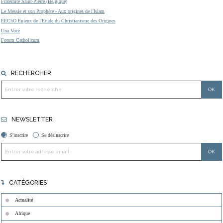
Fraternité Saint-Pierre (Belgique)
Le Messie et son Prophète - Aux origines de l'Islam
EEChO Enjeux de l'Etude du Christianisme des Origines
Una Voce
Forum Catholicum
RECHERCHER
NEWSLETTER
S'inscrire
Se désinscrire
CATÉGORIES
Actualité
Afrique