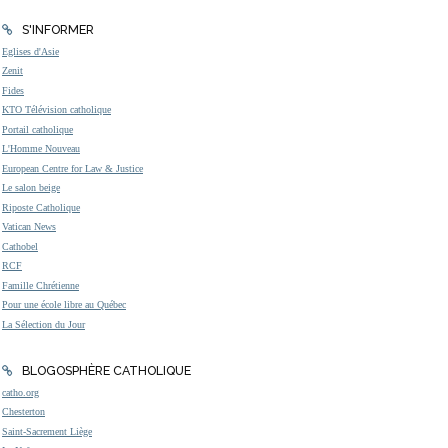
S'INFORMER
Eglises d'Asie
Zenit
Fides
KTO Télévision catholique
Portail catholique
L'Homme Nouveau
European Centre for Law & Justice
Le salon beige
Riposte Catholique
Vatican News
Cathobel
RCF
Famille Chrétienne
Pour une école libre au Québec
La Sélection du Jour
BLOGOSPHÈRE CATHOLIQUE
catho.org
Chesterton
Saint-Sacrement Liège