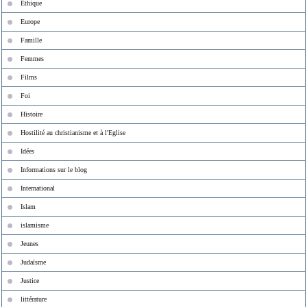
Ethique
Europe
Famille
Femmes
Films
Foi
Histoire
Hostilité au christianisme et à l'Eglise
Idées
Informations sur le blog
International
Islam
islamisme
Jeunes
Judaïsme
Justice
littérature