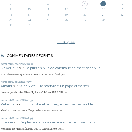
2
3
4
5
6
7
8
9
10
11
12
13
14
15
16
17
18
19
20
21
22
23
24
25
26
27
28
29
30
31
Live Blog Stats
COMMENTAIRES RÉCENTS
vendredi 07
août 2026
15h00
Un veilleur
sur
De plus en plus de cardinaux ne maîtrisent plus...
Rien d’étonnant que les cardinaux à l’écoute n’ont pas...
vendredi 07
août 2026
10h53
Arnaud
sur
Saint Sixte II, le martyre d'un pape et de ses...
Le martyre de saint Sixte II, Pape (24e) de 257 à 258, et...
vendredi 07
août 2026
08h35
Rébécca
sur
L’Eucharistie et la Liturgie des Heures sont le...
Merci à vous qui par « Belgicatho » nous permettez...
vendredi 07
août 2026
07h54
Etienne
sur
De plus en plus de cardinaux ne maîtrisent plus...
Personne ne vient prétendre que le catéchisme et les...