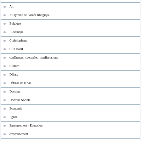
Art
Au rythme de l'année liturgique
Belgique
Bioéthique
Christianisme
Clin d'oeil
conférences, spectacles, manifestations
Culture
Débats
Défense de la Vie
Doctrine
Doctrine Sociale
Economie
Eglise
Enseignement - Education
environnement