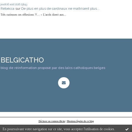
jeudi 06
août 2026
23h43
Rébécca
sur
De plus en plus de cardinaux ne maîtrisent plus...
Très curieuses ces réflexions ?!… « L'accès direct aux...
BELGICATHO
blog de réinformation proposé par des laïcs catholiques belges
Déclarer un contenu illicite
|
Mentions légales de ce blog
En poursuivant votre navigation sur ce site, vous acceptez l'utilisation de cookies.