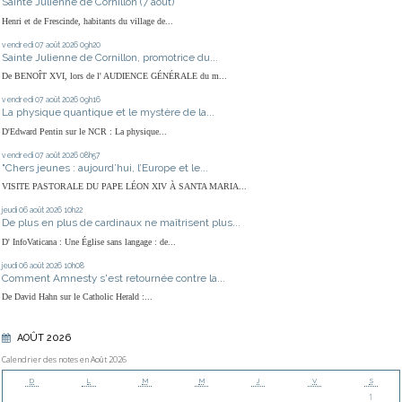
Sainte Julienne de Cornillon (7 août)
Henri et de Frescinde, habitants du village de...
vendredi 07
août 2026
09h20
Sainte Julienne de Cornillon, promotrice du...
De BENOÎT XVI, lors de l' AUDIENCE GÉNÉRALE du m...
vendredi 07
août 2026
09h16
La physique quantique et le mystère de la...
D'Edward Pentin sur le NCR : La physique...
vendredi 07
août 2026
08h57
"Chers jeunes : aujourd’hui, l’Europe et le...
VISITE PASTORALE DU PAPE LÉON XIV À SANTA MARIA...
jeudi 06
août 2026
10h22
De plus en plus de cardinaux ne maîtrisent plus...
D' InfoVaticana : Une Église sans langage : de...
jeudi 06
août 2026
10h08
Comment Amnesty s'est retournée contre la...
De David Hahn sur le Catholic Herald :...
AOÛT 2026
Calendrier des notes en Août 2026
D
L
M
M
J
V
S
1