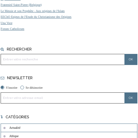
Fraternité Saint-Pierre (Belgique)
Le Messie et son Prophète - Aux origines de l'Islam
EEChO Enjeux de l'Etude du Christianisme des Origines
Una Voce
Forum Catholicum
RECHERCHER
NEWSLETTER
S'inscrire
Se désinscrire
CATÉGORIES
Actualité
Afrique