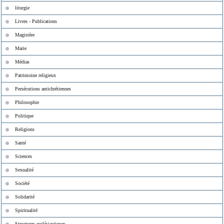
liturgie
Livres - Publications
Magistère
Marie
Médias
Patrimoine religieux
Persécutions antichrétiennes
Philosophie
Politique
Religions
Santé
Sciences
Sexualité
Société
Solidarité
Spiritualité
Structures ecclésiastiques