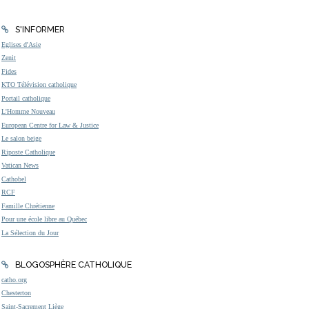
S'INFORMER
Eglises d'Asie
Zenit
Fides
KTO Télévision catholique
Portail catholique
L'Homme Nouveau
European Centre for Law & Justice
Le salon beige
Riposte Catholique
Vatican News
Cathobel
RCF
Famille Chrétienne
Pour une école libre au Québec
La Sélection du Jour
BLOGOSPHÈRE CATHOLIQUE
catho.org
Chesterton
Saint-Sacrement Liège