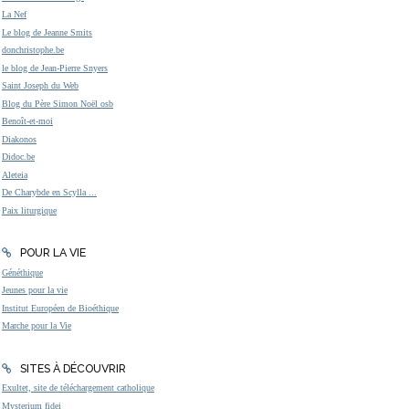
La Nef
Le blog de Jeanne Smits
donchristophe.be
le blog de Jean-Pierre Snyers
Saint Joseph du Web
Blog du Père Simon Noël osb
Benoît-et-moi
Diakonos
Didoc.be
Aleteia
De Charybde en Scylla ...
Paix liturgique
POUR LA VIE
Généthique
Jeunes pour la vie
Institut Européen de Bioéthique
Marche pour la Vie
SITES À DÉCOUVRIR
Exultet, site de téléchargement catholique
Mysterium fidei