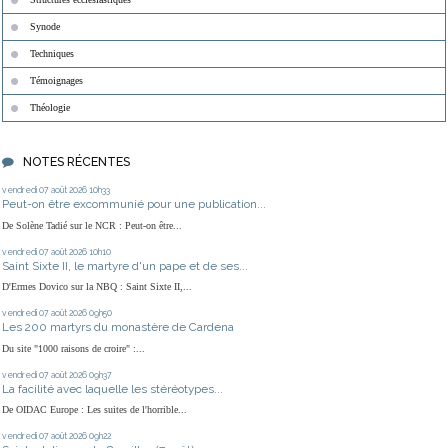
Synode
Techniques
Témoignages
Théologie
NOTES RÉCENTES
vendredi 07
août 2026
10h33
Peut-on être excommunié pour une publication...
De Solène Tadié sur le NCR : Peut-on être...
vendredi 07
août 2026
10h10
Saint Sixte II, le martyre d'un pape et de ses...
D'Ermes Dovico sur la NBQ : Saint Sixte II,...
vendredi 07
août 2026
09h50
Les 200 martyrs du monastère de Cardena
Du site "1000 raisons de croire" :...
vendredi 07
août 2026
09h37
La facilité avec laquelle les stéréotypes...
De OIDAC Europe : Les suites de l'horrible...
vendredi 07
août 2026
09h22