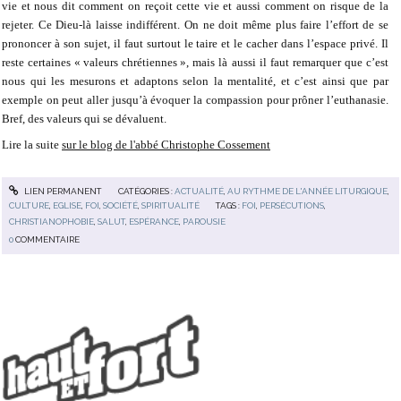
vie et nous dit comment on reçoit cette vie et aussi comment on risque de la
rejeter. Ce Dieu-là laisse indifférent. On ne doit même plus faire l’effort de se
prononcer à son sujet, il faut surtout le taire et le cacher dans l’espace privé. Il
reste certaines « valeurs chrétiennes », mais là aussi il faut remarquer que c’est
nous qui les mesurons et adaptons selon la mentalité, et c’est ainsi que par
exemple on peut aller jusqu’à évoquer la compassion pour prôner l’euthanasie.
Bref, des valeurs qui se dévaluent.
Lire la suite
sur le blog de l'abbé Christophe Cossement
LIEN PERMANENT
CATÉGORIES :
ACTUALITÉ
,
AU RYTHME DE L'ANNÉE LITURGIQUE
,
CULTURE
,
EGLISE
,
FOI
,
SOCIÉTÉ
,
SPIRITUALITÉ
TAGS :
FOI
,
PERSÉCUTIONS
,
CHRISTIANOPHOBIE
,
SALUT
,
ESPÉRANCE
,
PAROUSIE
0
COMMENTAIRE