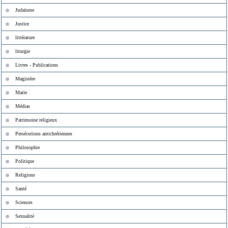
Judaïsme
Justice
littérature
liturgie
Livres - Publications
Magistère
Marie
Médias
Patrimoine religieux
Persécutions antichrétiennes
Philosophie
Politique
Religions
Santé
Sciences
Sexualité