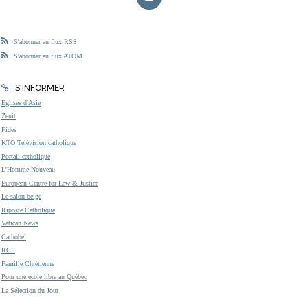
S'abonner au flux RSS
S'abonner au flux ATOM
S'INFORMER
Eglises d'Asie
Zenit
Fides
KTO Télévision catholique
Portail catholique
L'Homme Nouveau
European Centre for Law & Justice
Le salon beige
Riposte Catholique
Vatican News
Cathobel
RCF
Famille Chrétienne
Pour une école libre au Québec
La Sélection du Jour