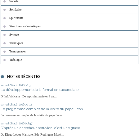
Société
Solidarité
Spiritualité
Structures ecclésiastiques
Synode
Techniques
Témoignages
Théologie
NOTES RÉCENTES
samedi 08
août 2026
10h31
Le développement de la formation sacerdotale...
D' InfoVaticana : De sept séminaristes à un...
samedi 08
août 2026
10h12
Le programme complet de la visite du pape Léon...
Le programme complet de la visite du pape Léon...
samedi 08
août 2026
09h47
D'après un chercheur péruvien, c'est une grave...
De Diego López Marina et Edy Rodríguez Morel...