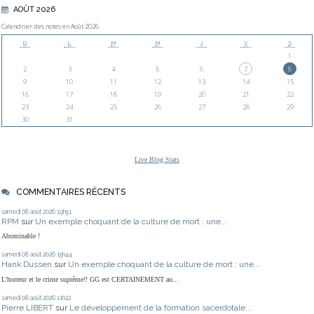
AOÛT 2026
Calendrier des notes en Août 2026
D
L
M
M
J
V
S
1
2
3
4
5
6
7
8
9
10
11
12
13
14
15
16
17
18
19
20
21
22
23
24
25
26
27
28
29
30
31
Live Blog Stats
COMMENTAIRES RÉCENTS
samedi 08
août 2026
19h51
RPM
sur
Un exemple choquant de la culture de mort : une...
Abominable !
samedi 08
août 2026
15h44
Hank Dussen
sur
Un exemple choquant de la culture de mort : une...
L'horreur et le crime suprême!! GG est CERTAINEMENT au...
samedi 08
août 2026
11h22
Pierre LIBERT
sur
Le développement de la formation sacerdotale...