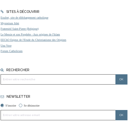
SITES À DÉCOUVRIR
Exultet, site de téléchargement catholique
Mysterium fidei
Fraternité Saint-Pierre (Belgique)
Le Messie et son Prophète - Aux origines de l'Islam
EEChO Enjeux de l'Etude du Christianisme des Origines
Una Voce
Forum Catholicum
RECHERCHER
NEWSLETTER
S'inscrire
Se désinscrire