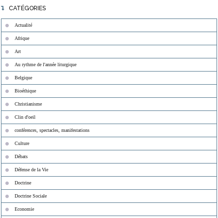
CATÉGORIES
Actualité
Afrique
Art
Au rythme de l'année liturgique
Belgique
Bioéthique
Christianisme
Clin d'oeil
conférences, spectacles, manifestations
Culture
Débats
Défense de la Vie
Doctrine
Doctrine Sociale
Economie