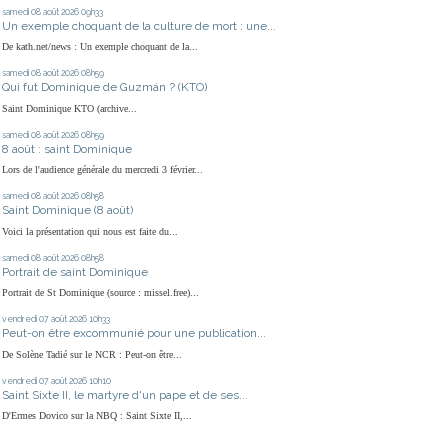
samedi 08
août 2026
09h33
Un exemple choquant de la culture de mort : une...
De kath.net/news : Un exemple choquant de la...
samedi 08
août 2026
08h59
Qui fut Dominique de Guzmán ? (KTO)
Saint Dominique KTO (archive...
samedi 08
août 2026
08h59
8 août : saint Dominique
Lors de l'audience générale du mercredi 3 février...
samedi 08
août 2026
08h58
Saint Dominique (8 août)
Voici la présentation qui nous est faite du...
samedi 08
août 2026
08h58
Portrait de saint Dominique
Portrait de St Dominique (source : missel.free)...
vendredi 07
août 2026
10h33
Peut-on être excommunié pour une publication...
De Solène Tadié sur le NCR : Peut-on être...
vendredi 07
août 2026
10h10
Saint Sixte II, le martyre d'un pape et de ses...
D'Ermes Dovico sur la NBQ : Saint Sixte II,...