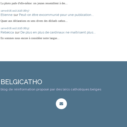
La photo parle d'elle-même: ces jeunes ressemblent à des...
samedi 08
août 2026
08h37
Etienne
sur
Peut-on être excommunié pour une publication...
Quant aux déclarations en sens divers des déclarés cathos...
samedi 08
août 2026
08h32
Rébécca
sur
De plus en plus de cardinaux ne maîtrisent plus...
En sommes nous encore à considérer notre langue...
BELGICATHO
blog de réinformation proposé par des laïcs catholiques belges