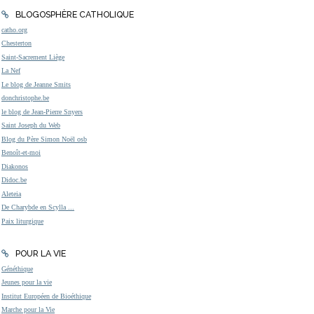
BLOGOSPHÈRE CATHOLIQUE
catho.org
Chesterton
Saint-Sacrement Liège
La Nef
Le blog de Jeanne Smits
donchristophe.be
le blog de Jean-Pierre Snyers
Saint Joseph du Web
Blog du Père Simon Noël osb
Benoît-et-moi
Diakonos
Didoc.be
Aleteia
De Charybde en Scylla ...
Paix liturgique
POUR LA VIE
Généthique
Jeunes pour la vie
Institut Européen de Bioéthique
Marche pour la Vie