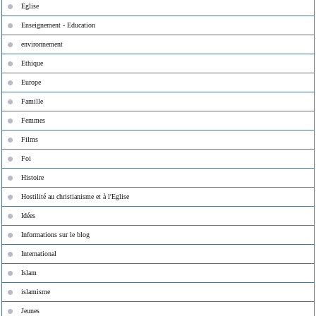
Eglise
Enseignement - Education
environnement
Ethique
Europe
Famille
Femmes
Films
Foi
Histoire
Hostilité au christianisme et à l'Eglise
Idées
Informations sur le blog
International
Islam
islamisme
Jeunes