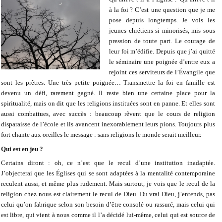
à la foi ? C’est une question que je me
pose depuis longtemps. Je vois les
jeunes chrétiens si minorisés, mis sous
pression de toute part. Le courage de
leur foi m’édifie. Depuis que j’ai quitté
le séminaire une poignée d’entre eux a
rejoint ces serviteurs de l’Évangile que
sont les prêtres. Une très petite poignée… Transmettre la foi en famille est
devenu un défi, rarement gagné. Il reste bien une certaine place pour la
spiritualité, mais on dit que les religions instituées sont en panne. Et elles sont
aussi combattues, avec succès : beaucoup rêvent que le cours de religion
disparaisse de l’école et ils avancent inexorablement leurs pions. Toujours plus
fort chante aux oreilles le message : sans religions le monde serait meilleur.
Qui est en jeu ?
Certains diront : oh, ce n’est que le recul d’une institution inadaptée.
J’objecterai que les Églises qui se sont adaptées à la mentalité contemporaine
reculent aussi, et même plus rudement. Mais surtout, je vois que le recul de la
religion chez nous est clairement le recul de Dieu. Du vrai Dieu, j’entends, pas
celui qu’on fabrique selon son besoin d’être consolé ou rassuré, mais celui qui
est libre, qui vient à nous comme il l’a décidé lui-même, celui qui est source de