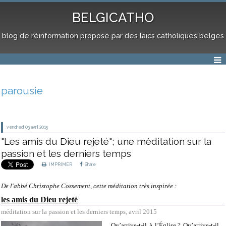
BELGICATHO
blog de réinformation proposé par des laïcs catholiques belges
parousie
vendredi 03
avril 2015
"Les amis du Dieu rejeté"; une méditation sur la
passion et les derniers temps
IMPRIMER
Share
De l'abbé Christophe Cossement, cette méditation très inspirée :
les amis du Dieu rejeté
méditation sur la passion et les derniers temps, avril 2015
Qu’arrive-t-il à l’Église ? Qu’arrive-t-il