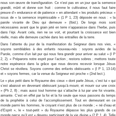
nous son œuvre de transfiguration. Ce n’est pas en un jour que la semence
grandit, mûrit et donne son fruit : comme le cultivateur, il nous faut faire
preuve d’« endurance et de patience » en attendant « les produits précieux »
issus de « la semence impérissable » (1 P 1, 23) déposée en nous : « la
parole vivante de Dieu qui demeure » (Ibid.). De longs mois sont
nécessaires avant que le grain jeté en terre n’apparaisse dans l’herbe, puis
dans l’épi. Avant cela, rien ne se voit, et pourtant la croissance est bien
réelle, mais elle demeure cachée dans les entrailles de la terre.
Dans l’attente du jour de la manifestation du Seigneur dans nos vies, «
soyons semblables à des enfants nouveau-nés : soyons avides de la
Parole, comme d’un lait pur qui nous fera grandir pour arriver au salut » (I P
2, 2). « Préparons notre esprit pour l’action ; restons sobres ; mettons toute
notre espérance dans la grâce que nous devons recevoir lorsque Jésus
Christ se révélera. Soyons comme des enfants obéissants » (I P 1, 13-14)
et « soyons fermes, car la venue du Seigneur est proche » (2nd lect.).
Le « plus petit dans le Royaume des cieux » dont parle Jésus, c’est lui « qui
s’est abaissé en devenant obéissant jusqu’à mourir, et mourir sur une croix
» (Ph 2, 8) ; mais aussi tout homme qui s’attache à lui par une foi vivante,
aimante. C’est en effet par la foi et la foi seule que nous passons du temps
de la prophétie à celui de l’accomplissement. Tout en demeurant en ce
monde parmi les hommes, le croyant n’est plus de ce monde ; « né d’eau et
d’Esprit », le « tout-petit » du Royaume dépasse les plus grands de ce
monde parce qu’il est « devenu participant de la vie divine » (2 P 1, 4). Telle