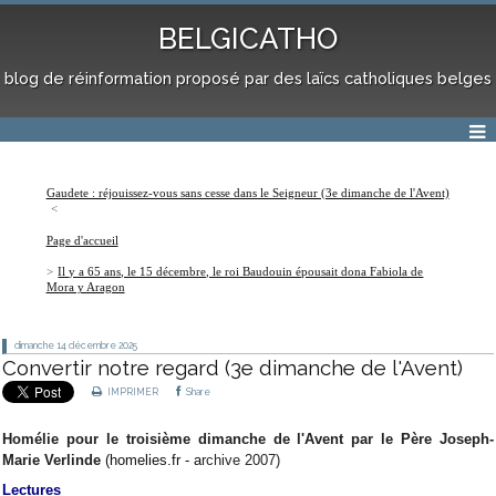
BELGICATHO
blog de réinformation proposé par des laïcs catholiques belges
Gaudete : réjouissez-vous sans cesse dans le Seigneur (3e dimanche de l'Avent)
Page d'accueil
Il y a 65 ans, le 15 décembre, le roi Baudouin épousait dona Fabiola de
Mora y Aragon
dimanche 14
décembre 2025
Convertir notre regard (3e dimanche de l'Avent)
IMPRIMER
Share
Homélie pour le troisième dimanche de l'Avent par le Père Joseph-
Marie Verlinde
(homelies.fr - a
rchive 2007)
Lectures