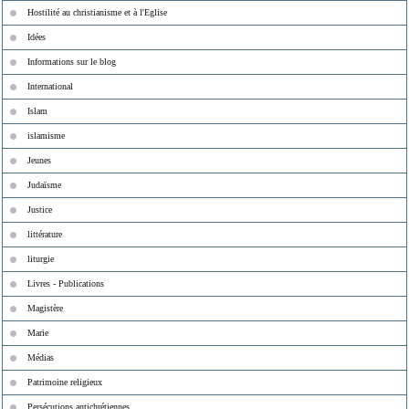
Hostilité au christianisme et à l'Eglise
Idées
Informations sur le blog
International
Islam
islamisme
Jeunes
Judaïsme
Justice
littérature
liturgie
Livres - Publications
Magistère
Marie
Médias
Patrimoine religieux
Persécutions antichrétiennes