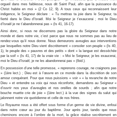
orgueil dans mes faiblesse, nous dit Saint Paul, afin que la puissance du
Christ habite en moi » (2 Co 12, 9). A tous ceux qui reconnaissent leur
indigence, le Seigneur déclare : « Tu mettras ta joie dans le Seigneur, ta
fierté dans le Dieu d’Israël. Moi le Seigneur je t’exaucerai ; moi le Dieu
d’Israël je ne t’abandonnerai pas » (Is 41, 16-17).
Ainsi donc, si nous ne discernons pas la gloire du Seigneur dans notre
monde et dans notre vie, c’est parce que nous ne sommes pas au lieu de
rendez-vous qu’il nous donne. Nous demeurons aveugles aux interventions
par lesquelles notre Dieu vient discrètement « consoler son peuple » (Is 40,
1), le peuple des « pauvres et des petits » dont « la langue est desséchée
par la soif » (Is 41, 17) de la vraie vie : « Moi le Seigneur, je les exaucerai,
moi le Dieu d’Israël, je ne les abandonnerai pas » (Ibid.).
En possession d’une telle promesse, « reprenons courage, ne craignons pas
» (1ère lect.) ; Dieu est à l’œuvre en ce monde dans la discrétion de son
amour conquérant. Pour que nous puissions « voir » « la revanche de notre
Dieu » et entendre sa voix qui nous réconforte, demandons au Seigneur «
d’ouvrir nos yeux d’aveugles et nos oreilles de sourds ; afin que notre
bouche muette crie de joie » (1ère lect.) à la vue des signes du salut qui
jalonnent notre vie quotidienne et celle de nos frères.
Le Royaume nous a été offert sous forme d’un germe de vie divine, enfoui
dans notre cœur au jour du baptême. Jour après jour, tandis que nous
cheminons encore à l’ombre de la mort, la grâce réalise secrètement en