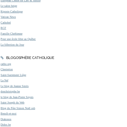
European Centre for Law & Justice
Le salon beige
Riposte Catholique
Vatican News
Cathobel
RCF
Famille Chrétienne
Pour une école libre au Québec
La Sélection du Jour
BLOGOSPHÈRE CATHOLIQUE
catho.org
Chesterton
Saint-Sacrement Liège
La Nef
Le blog de Jeanne Smits
donchristophe.be
le blog de Jean-Pierre Snyers
Saint Joseph du Web
Blog du Père Simon Noël osb
Benoît-et-moi
Diakonos
Didoc.be