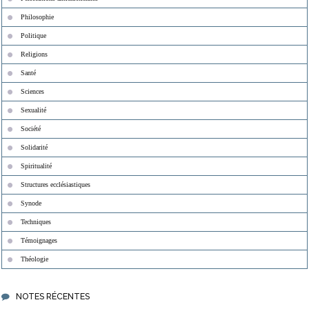
Philosophie
Politique
Religions
Santé
Sciences
Sexualité
Société
Solidarité
Spiritualité
Structures ecclésiastiques
Synode
Techniques
Témoignages
Théologie
NOTES RÉCENTES