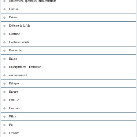
conférences, spectacles, manifestations
Culture
Débats
Défense de la Vie
Doctrine
Doctrine Sociale
Economie
Eglise
Enseignement - Education
environnement
Ethique
Europe
Famille
Femmes
Films
Foi
Histoire