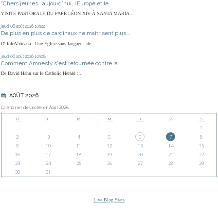
"Chers jeunes : aujourd’hui, l’Europe et le...
VISITE PASTORALE DU PAPE LÉON XIV À SANTA MARIA...
jeudi 06
août 2026
10h22
De plus en plus de cardinaux ne maîtrisent plus...
D' InfoVaticana : Une Église sans langage : de...
jeudi 06
août 2026
10h08
Comment Amnesty s'est retournée contre la...
De David Hahn sur le Catholic Herald :...
AOÛT 2026
Calendrier des notes en Août 2026
D
L
M
M
J
V
S
1
2
3
4
5
6
7
8
9
10
11
12
13
14
15
16
17
18
19
20
21
22
23
24
25
26
27
28
29
30
31
Live Blog Stats