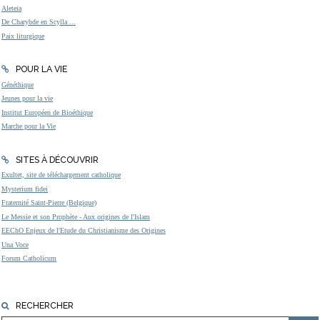
Aleteia
De Charybde en Scylla ...
Paix liturgique
POUR LA VIE
Généthique
Jeunes pour la vie
Institut Européen de Bioéthique
Marche pour la Vie
SITES À DÉCOUVRIR
Exultet, site de téléchargement catholique
Mysterium fidei
Fraternité Saint-Pierre (Belgique)
Le Messie et son Prophète - Aux origines de l'Islam
EEChO Enjeux de l'Etude du Christianisme des Origines
Una Voce
Forum Catholicum
RECHERCHER