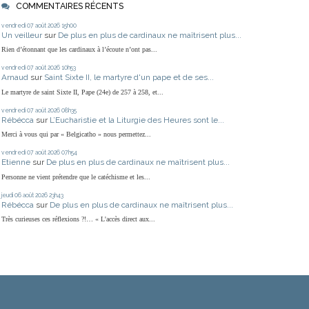
COMMENTAIRES RÉCENTS
vendredi 07
août 2026
15h00
Un veilleur
sur
De plus en plus de cardinaux ne maîtrisent plus...
Rien d’étonnant que les cardinaux à l’écoute n’ont pas...
vendredi 07
août 2026
10h53
Arnaud
sur
Saint Sixte II, le martyre d'un pape et de ses...
Le martyre de saint Sixte II, Pape (24e) de 257 à 258, et...
vendredi 07
août 2026
08h35
Rébécca
sur
L’Eucharistie et la Liturgie des Heures sont le...
Merci à vous qui par « Belgicatho » nous permettez...
vendredi 07
août 2026
07h54
Etienne
sur
De plus en plus de cardinaux ne maîtrisent plus...
Personne ne vient prétendre que le catéchisme et les...
jeudi 06
août 2026
23h43
Rébécca
sur
De plus en plus de cardinaux ne maîtrisent plus...
Très curieuses ces réflexions ?!… « L'accès direct aux...