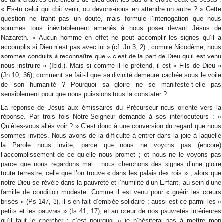
« Es-tu celui qui doit venir, ou devons-nous en attendre un autre ? » Cette
question ne trahit pas un doute, mais formule l’interrogation que nous
sommes tous inévitablement amenés à nous poser devant Jésus de
Nazareth. « Aucun homme en effet ne peut accomplir les signes qu’il a
accomplis si Dieu n’est pas avec lui » (cf. Jn 3, 2) ; comme Nicodème, nous
sommes conduits à reconnaître que « c’est de la part de Dieu qu’il est venu
nous instruire » (Ibid.). Mais si comme il le prétend, il est « Fils de Dieu »
(Jn 10, 36), comment se fait-il que sa divinité demeure cachée sous le voile
de son humanité ? Pourquoi sa gloire ne se manifeste-t-elle pas
sensiblement pour que nous puissions tous la constater ?
La réponse de Jésus aux émissaires du Précurseur nous oriente vers la
réponse. Par trois fois Notre-Seigneur demande à ses interlocuteurs : «
Qu’êtes-vous allés voir ? » C’est donc à une conversion du regard que nous
sommes invités. Nous avons de la difficulté à entrer dans la joie à laquelle
la Parole nous invite, parce que nous ne voyons pas (encore)
l’accomplissement de ce qu’elle nous promet ; et nous ne le voyons pas
parce que nous regardons mal : nous cherchons des signes d’une gloire
toute terrestre, celle que l’on trouve « dans les palais des rois » ; alors que
notre Dieu se révèle dans la pauvreté et l’humilité d’un Enfant, au sein d’une
famille de condition modeste. Comme il est venu pour « guérir les cœurs
brisés » (Ps 147, 3), il s’en fait d’emblée solidaire ; aussi est-ce parmi les «
petits et les pauvres » (Is 41, 17), et au cœur de nos pauvretés intérieures
qu’il faut le chercher : c’est pourquoi « je n’hésiterai pas à mettre mon