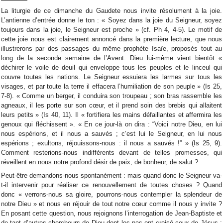
La liturgie de ce dimanche du Gaudete nous invite résolument à la joie.
L’antienne d’entrée donne le ton : « Soyez dans la joie du Seigneur, soyez
toujours dans la joie, le Seigneur est proche » (cf. Ph 4, 4-5). Le motif de
cette joie nous est clairement annoncé dans la première lecture, que nous
illustrerons par des passages du même prophète Isaïe, proposés tout au
long de la seconde semaine de l’Avent. Dieu lui-même vient bientôt «
déchirer le voile de deuil qui enveloppe tous les peuples et le linceul qui
couvre toutes les nations. Le Seigneur essuiera les larmes sur tous les
visages, et par toute la terre il effacera l’humiliation de son peuple » (Is 25,
7-8). « Comme un berger, il conduira son troupeau ; son bras rassemble les
agneaux, il les porte sur son cœur, et il prend soin des brebis qui allaitent
leurs petits » (Is 40, 11). Il « fortifiera les mains défaillantes et affermira les
genoux qui fléchissent ». « En ce jour-là on dira : “Voici notre Dieu, en lui
nous espérions, et il nous a sauvés ; c’est lui le Seigneur, en lui nous
espérions ; exultons, réjouissons-nous : il nous a sauvés !” » (Is 25, 9).
Comment resterions-nous indifférents devant de telles promesses, qui
réveillent en nous notre profond désir de paix, de bonheur, de salut ?
Peut-être demandons-nous spontanément : mais quand donc le Seigneur va-
t-il intervenir pour réaliser ce renouvellement de toutes choses ? Quand
donc « verrons-nous sa gloire, pourrons-nous contempler la splendeur de
notre Dieu » et nous en réjouir de tout notre cœur comme il nous y invite ?
En posant cette question, nous rejoignons l’interrogation de Jean-Baptiste et
de tant d’autres chercheurs de Dieu dont les pas ont croisé ceux de Jésus :