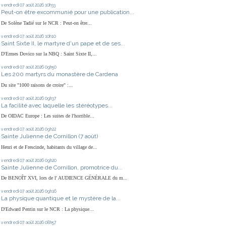
vendredi 07
août 2026
10h33
Peut-on être excommunié pour une publication...
De Solène Tadié sur le NCR : Peut-on être...
vendredi 07
août 2026
10h10
Saint Sixte II, le martyre d'un pape et de ses...
D'Ermes Dovico sur la NBQ : Saint Sixte II,...
vendredi 07
août 2026
09h50
Les 200 martyrs du monastère de Cardena
Du site "1000 raisons de croire" :...
vendredi 07
août 2026
09h37
La facilité avec laquelle les stéréotypes...
De OIDAC Europe : Les suites de l'horrible...
vendredi 07
août 2026
09h22
Sainte Julienne de Cornillon (7 août)
Henri et de Frescinde, habitants du village de...
vendredi 07
août 2026
09h20
Sainte Julienne de Cornillon, promotrice du...
De BENOÎT XVI, lors de l' AUDIENCE GÉNÉRALE du m...
vendredi 07
août 2026
09h16
La physique quantique et le mystère de la...
D'Edward Pentin sur le NCR : La physique...
vendredi 07
août 2026
08h57