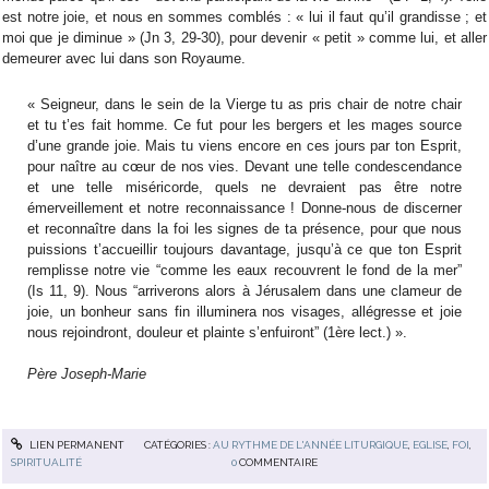
est notre joie, et nous en sommes comblés : « lui il faut qu’il grandisse ; et
moi que je diminue » (Jn 3, 29-30), pour devenir « petit » comme lui, et aller
demeurer avec lui dans son Royaume.
« Seigneur, dans le sein de la Vierge tu as pris chair de notre chair
et tu t’es fait homme. Ce fut pour les bergers et les mages source
d’une grande joie. Mais tu viens encore en ces jours par ton Esprit,
pour naître au cœur de nos vies. Devant une telle condescendance
et une telle miséricorde, quels ne devraient pas être notre
émerveillement et notre reconnaissance ! Donne-nous de discerner
et reconnaître dans la foi les signes de ta présence, pour que nous
puissions t’accueillir toujours davantage, jusqu’à ce que ton Esprit
remplisse notre vie “comme les eaux recouvrent le fond de la mer”
(Is 11, 9). Nous “arriverons alors à Jérusalem dans une clameur de
joie, un bonheur sans fin illuminera nos visages, allégresse et joie
nous rejoindront, douleur et plainte s’enfuiront” (1ère lect.) ».
Père Joseph-Marie
LIEN PERMANENT
CATÉGORIES :
AU RYTHME DE L'ANNÉE LITURGIQUE
,
EGLISE
,
FOI
,
SPIRITUALITÉ
0
COMMENTAIRE