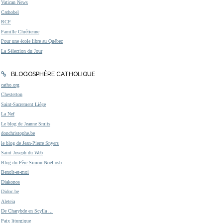
Vatican News
Cathobel
RCF
Famille Chrétienne
Pour une école libre au Québec
La Sélection du Jour
BLOGOSPHÈRE CATHOLIQUE
catho.org
Chesterton
Saint-Sacrement Liège
La Nef
Le blog de Jeanne Smits
donchristophe.be
le blog de Jean-Pierre Snyers
Saint Joseph du Web
Blog du Père Simon Noël osb
Benoît-et-moi
Diakonos
Didoc.be
Aleteia
De Charybde en Scylla ...
Paix liturgique