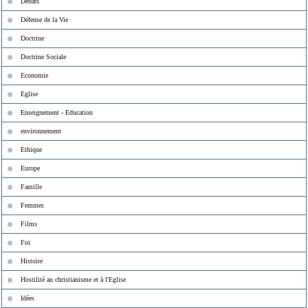
Débats
Défense de la Vie
Doctrine
Doctrine Sociale
Economie
Eglise
Enseignement - Education
environnement
Ethique
Europe
Famille
Femmes
Films
Foi
Histoire
Hostilité au christianisme et à l'Eglise
Idées