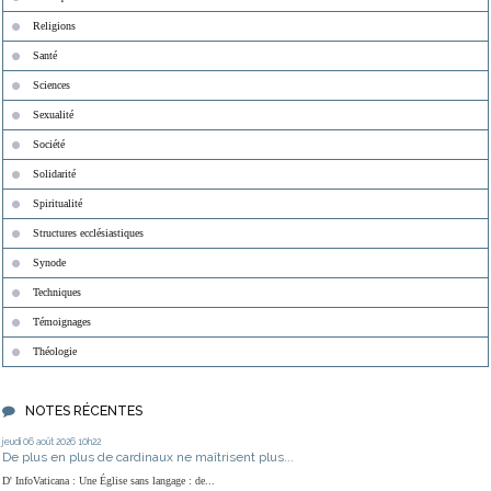
Religions
Santé
Sciences
Sexualité
Société
Solidarité
Spiritualité
Structures ecclésiastiques
Synode
Techniques
Témoignages
Théologie
NOTES RÉCENTES
jeudi 06
août 2026
10h22
De plus en plus de cardinaux ne maîtrisent plus...
D' InfoVaticana : Une Église sans langage : de...