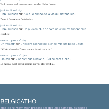
Toute ma profonde reconnaissance au cher Didier Decoin....
jeudi 06
août 2026
12h32
Hank Dussen
sur
Alois, le prince de la vie qui défend les...
Bravo à Son Altesse Sérénissime!
jeudi 06
août 2026
12h24
Hank Dussen
sur
De plus en plus de cardinaux ne maîtrisent plus...
Excellent!
mercredi 05
août 2026
22h40
Un veilleur
sur
L'histoire cachée de la crise migratoire de Ceuta
Difficile d’accepter l’islam comme faisant partie de ”...
mercredi 05
août 2026
15h02
Eleison
sur
« Dans vingt-cinq ans, l’Église sera-t-elle...
Le cardinal Sarah est un homme qui voit clair car il a...
BELGICATHO
blog de réinformation proposé par des laïcs catholiques belges