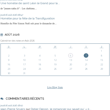
Une homélie de saint Léon le Grand pour la...
de "jeunes-catho.fr" : Les chrétiens...
jeudi 06
août 2026
08h47
Homélie pour la fête de la Transfiguration
Homélie du Père Simon Noël osb pour le dimanche de...
AOÛT 2026
Calendrier des notes en Août 2026
D
L
M
M
J
V
S
1
2
3
4
5
6
7
8
9
10
11
12
13
14
15
16
17
18
19
20
21
22
23
24
25
26
27
28
29
30
31
Live Blog Stats
COMMENTAIRES RÉCENTS
jeudi 06
août 2026
16h10
jean-Pierre Snyers
sur
Didier Decoin, le romancier qui savait qu' « il...