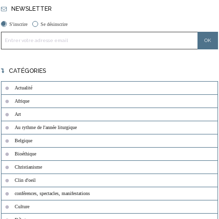
NEWSLETTER
S'inscrire
Se désinscrire
CATÉGORIES
Actualité
Afrique
Art
Au rythme de l'année liturgique
Belgique
Bioéthique
Christianisme
Clin d'oeil
conférences, spectacles, manifestations
Culture