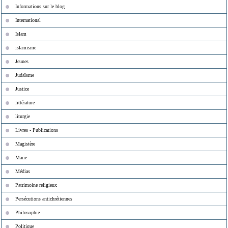
Informations sur le blog
International
Islam
islamisme
Jeunes
Judaïsme
Justice
littérature
liturgie
Livres - Publications
Magistère
Marie
Médias
Patrimoine religieux
Persécutions antichrétiennes
Philosophie
Politique