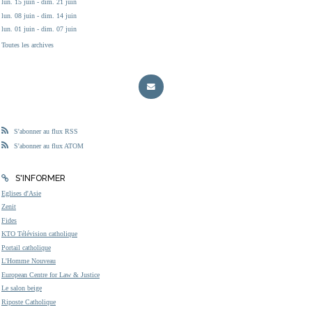
lun. 15 juin - dim. 21 juin
lun. 08 juin - dim. 14 juin
lun. 01 juin - dim. 07 juin
Toutes les archives
S'abonner au flux RSS
S'abonner au flux ATOM
S'INFORMER
Eglises d'Asie
Zenit
Fides
KTO Télévision catholique
Portail catholique
L'Homme Nouveau
European Centre for Law & Justice
Le salon beige
Riposte Catholique