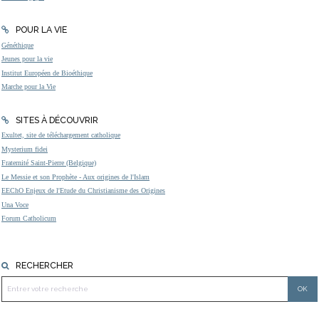
POUR LA VIE
Généthique
Jeunes pour la vie
Institut Européen de Bioéthique
Marche pour la Vie
SITES À DÉCOUVRIR
Exultet, site de téléchargement catholique
Mysterium fidei
Fraternité Saint-Pierre (Belgique)
Le Messie et son Prophète - Aux origines de l'Islam
EEChO Enjeux de l'Etude du Christianisme des Origines
Una Voce
Forum Catholicum
RECHERCHER