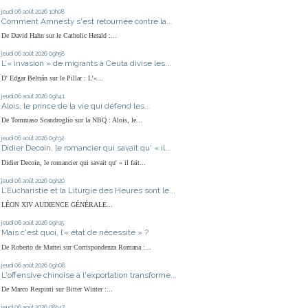
jeudi 06
août 2026
10h08
Comment Amnesty s'est retournée contre la...
De David Hahn sur le Catholic Herald :...
jeudi 06
août 2026
09h58
L’« invasion » de migrants à Ceuta divise les...
D' Edgar Beltrán sur le Pillar : L’«...
jeudi 06
août 2026
09h41
Alois, le prince de la vie qui défend les...
De Tommaso Scandroglio sur la NBQ : Alois, le...
jeudi 06
août 2026
09h32
Didier Decoin, le romancier qui savait qu' « il...
Didier Decoin, le romancier qui savait qu' « il fait...
jeudi 06
août 2026
09h20
L’Eucharistie et la Liturgie des Heures sont le...
LÉON XIV AUDIENCE GÉNÉRALE...
jeudi 06
août 2026
09h15
Mais c'est quoi, l’« état de nécessité » ?
De Roberto de Mattei sur Corrispondenza Romana :...
jeudi 06
août 2026
09h08
L'offensive chinoise à l'exportation transforme...
De Marco Respinti sur Bitter Winter :...
jeudi 06
août 2026
08h47