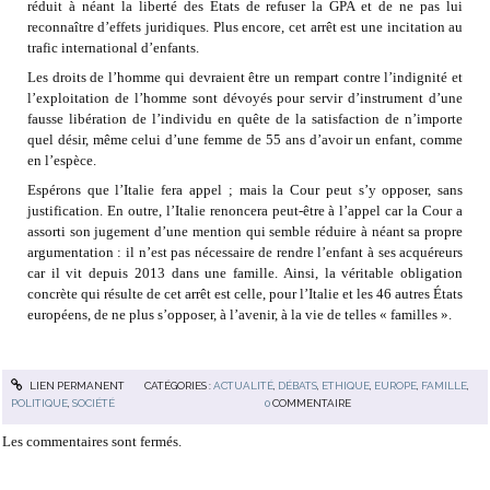
réduit à néant la liberté des États de refuser la GPA et de ne pas lui
reconnaître d’effets juridiques. Plus encore, cet arrêt est une incitation au
trafic international d’enfants.
Les droits de l’homme qui devraient être un rempart contre l’indignité et
l’exploitation de l’homme sont dévoyés pour servir d’instrument d’une
fausse libération de l’individu en quête de la satisfaction de n’importe
quel désir, même celui d’une femme de 55 ans d’avoir un enfant, comme
en l’espèce.
Espérons que l’Italie fera appel ; mais la Cour peut s’y opposer, sans
justification. En outre, l’Italie renoncera peut-être à l’appel car la Cour a
assorti son jugement d’une mention qui semble réduire à néant sa propre
argumentation : il n’est pas nécessaire de rendre l’enfant à ses acquéreurs
car il vit depuis 2013 dans une famille. Ainsi, la véritable obligation
concrète qui résulte de cet arrêt est celle, pour l’Italie et les 46 autres États
européens, de ne plus s’opposer, à l’avenir, à la vie de telles « familles ».
LIEN PERMANENT
CATÉGORIES :
ACTUALITÉ
,
DÉBATS
,
ETHIQUE
,
EUROPE
,
FAMILLE
,
POLITIQUE
,
SOCIÉTÉ
0
COMMENTAIRE
Les commentaires sont fermés.