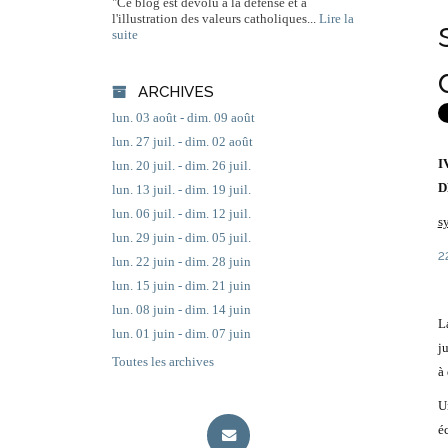
"Ce blog est dévolu à la défense et à
l'illustration des valeurs catholiques...
Lire la
suite
ARCHIVES
lun. 03 août - dim. 09 août
lun. 27 juil. - dim. 02 août
I
lun. 20 juil. - dim. 26 juil.
D
lun. 13 juil. - dim. 19 juil.
lun. 06 juil. - dim. 12 juil.
s
lun. 29 juin - dim. 05 juil.
2
lun. 22 juin - dim. 28 juin
lun. 15 juin - dim. 21 juin
lun. 08 juin - dim. 14 juin
L
lun. 01 juin - dim. 07 juin
j
Toutes les archives
à
U
é