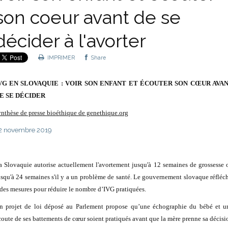
son coeur avant de se
décider à l'avorter
IMPRIMER
Share
VG EN SLOVAQUIE : VOIR SON ENFANT ET ÉCOUTER SON CŒUR AVA
E SE DÉCIDER
ynthèse de presse bioéthique de genethique.org
2 novembre 2019
a Slovaquie autorise actuellement l'avortement jusqu'à 12 semaines de grossesse 
usqu'à 24 semaines s'il y a un problème de santé. Le gouvernement slovaque réfléch
 des mesures pour réduire le nombre d’IVG pratiquées.
n projet de loi déposé au Parlement propose qu’une échographie du bébé et u
coute de ses battements de cœur soient pratiqués avant que la mère prenne sa décisi