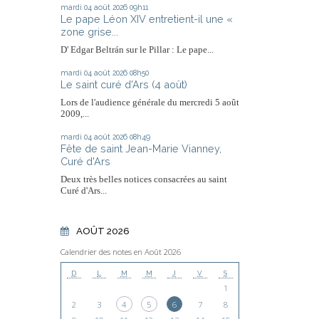
mardi 04
août 2026
09h11
Le pape Léon XIV entretient-il une «
zone grise...
D' Edgar Beltrán sur le Pillar : Le pape...
mardi 04
août 2026
08h50
Le saint curé d'Ars (4 août)
Lors de l'audience générale du mercredi 5 août
2009,...
mardi 04
août 2026
08h49
Fête de saint Jean-Marie Vianney,
Curé d'Ars
Deux très belles notices consacrées au saint
Curé d'Ars...
AOÛT 2026
Calendrier des notes en Août 2026
D
L
M
M
J
V
S
1
2
3
4
5
6
7
8