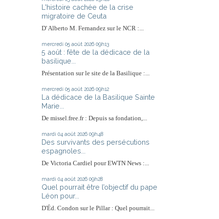
L'histoire cachée de la crise
migratoire de Ceuta
D' Alberto M. Fernandez sur le NCR :...
mercredi 05
août 2026
09h13
5 août : fête de la dédicace de la
basilique...
Présentation sur le site de la Basilique :...
mercredi 05
août 2026
09h12
La dédicace de la Basilique Sainte
Marie...
De missel.free.fr : Depuis sa fondation,...
mardi 04
août 2026
09h48
Des survivants des persécutions
espagnoles...
De Victoria Cardiel pour EWTN News :...
mardi 04
août 2026
09h28
Quel pourrait être l’objectif du pape
Léon pour...
D'Éd. Condon sur le Pillar : Quel pourrait...