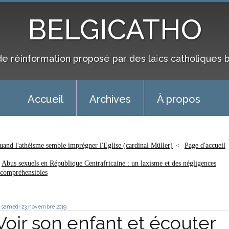
BELGICATHO
de réinformation proposé par des laïcs catholiques 
Accueil
Archives
À propos
uand l'athéisme semble imprégner l'Eglise (cardinal Müller)
Page d'accueil
Abus sexuels en République Centrafricaine : un laxisme et des négligences
ncompréhensibles
samedi 23
novembre 2019
Voir son enfant et écouter