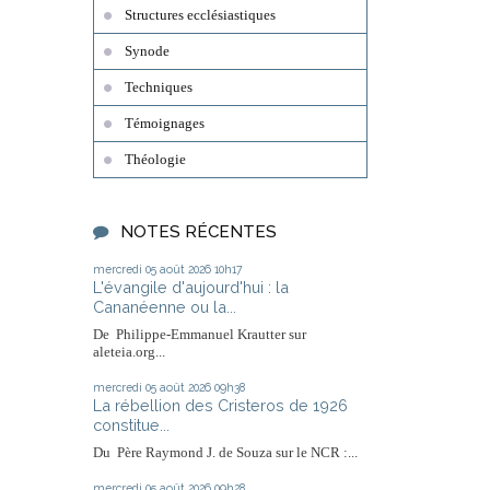
Structures ecclésiastiques
Synode
Techniques
Témoignages
Théologie
NOTES RÉCENTES
mercredi 05
août 2026
10h17
L'évangile d'aujourd'hui : la
Cananéenne ou la...
De Philippe-Emmanuel Krautter sur
aleteia.org...
mercredi 05
août 2026
09h38
La rébellion des Cristeros de 1926
constitue...
Du Père Raymond J. de Souza sur le NCR :...
mercredi 05
août 2026
09h28