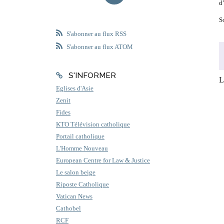
d’
S
S'abonner au flux RSS
S'abonner au flux ATOM
S'INFORMER
L
Eglises d'Asie
Zenit
Fides
KTO Télévision catholique
Portail catholique
L'Homme Nouveau
European Centre for Law & Justice
Le salon beige
Riposte Catholique
Vatican News
Cathobel
RCF