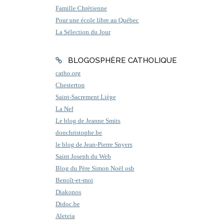
Famille Chrétienne
Pour une école libre au Québec
La Sélection du Jour
BLOGOSPHÈRE CATHOLIQUE
catho.org
Chesterton
Saint-Sacrement Liège
La Nef
Le blog de Jeanne Smits
donchristophe.be
le blog de Jean-Pierre Snyers
Saint Joseph du Web
Blog du Père Simon Noël osb
Benoît-et-moi
Diakonos
Didoc.be
Aleteia