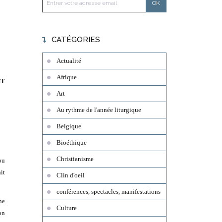
CATÉGORIES
Actualité
Afrique
NT
Art
Au rythme de l'année liturgique
Belgique
Bioéthique
Christianisme
ou
it
Clin d'oeil
conférences, spectacles, manifestations
ne
Culture
on