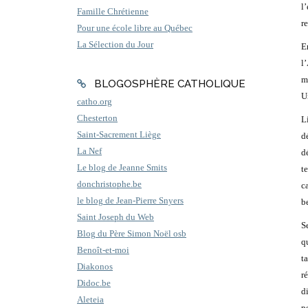
l
Famille Chrétienne
r
Pour une école libre au Québec
La Sélection du Jour
E
l
m
BLOGOSPHÈRE CATHOLIQUE
U
catho.org
Chesterton
L
Saint-Sacrement Liège
d
La Nef
d
Le blog de Jeanne Smits
t
donchristophe.be
c
le blog de Jean-Pierre Snyers
b
Saint Joseph du Web
S
Blog du Père Simon Noël osb
q
Benoît-et-moi
t
Diakonos
r
Didoc.be
d
Aleteia
pe