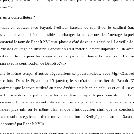
révue”.»
a suite du feuilleton ?
ntrant en contact avec Fayard, l’éditeur français de son livre, le cardinal Sar
ssayait de voir s’il était possible de changer la couverture de l’ouvrage laquel
omprend le nom de Benoît XVI et sa photo à côté de ceux du cardinal. La veille de 
ortie de l’ouvrage en librairie l’opération était matériellement impossible. Un acco
tait donc trouvé pour les tirages suivants qui comporteront la mention : «Cardin
arah avec la contribution de Benoît XVI.»
ans le même temps, d’autres négociations se poursuivaient, avec Mgr Gänswei
ette fois. Dans le Figaro du 15 janvier, le secrétaire particulier de Benoît X
onfirmait que le texte attribué au pape émérite était bien de celui-ci et qu’il «sava
ue l’ensemble serait publié sous forme de livre puisque le pape émérite en a lu l
preuves». En «remerciement» de ce rétropédalage, il obtenait que les auteurs 
eraient plus mis sur le même plan et que l’introduction ainsi que la conclusi
eraient suivies également d’une nouvelle mention : «Rédigé par le cardinal Sarah, 
t approuvé par Benoît XVI.»
n somme, beaucoup de bruit pour rien et retour à la situation antérieure avec d