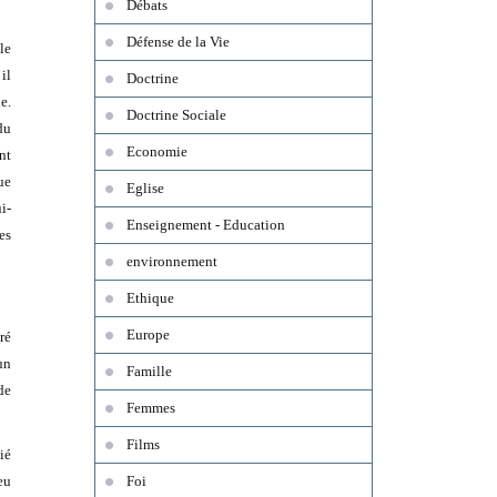
Débats
Défense de la Vie
le
il
Doctrine
e.
Doctrine Sociale
du
Economie
nt
ue
Eglise
i-
Enseignement - Education
es
environnement
Ethique
Europe
ré
un
Famille
de
Femmes
Films
ié
eu
Foi