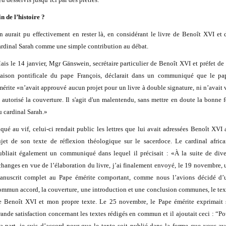
in de l’histoire ?
n aurait pu effectivement en rester là, en considérant le livre de Benoît XVI et 
ardinal Sarah comme une simple contribution au débat.
ais le 14 janvier, Mgr Gänswein, secrétaire particulier de Benoît XVI et préfet de 
aison pontificale du pape François, déclarait dans un communiqué que le pa
mérite «n’avait approuvé aucun projet pour un livre à double signature, ni n’avait 
t autorisé la couverture. Il s'agit d'un malentendu, sans mettre en doute la bonne f
u cardinal Sarah.»
iqué au vif, celui-ci rendait public les lettres que lui avait adressées Benoît XVI 
ujet de son texte de réflexion théologique sur le sacerdoce. Le cardinal africa
ubliait également un communiqué dans lequel il précisait : «À la suite de dive
changes en vue de l’élaboration du livre, j’ai finalement envoyé, le 19 novembre, 
anuscrit complet au Pape émérite comportant, comme nous l’avions décidé d’
ommun accord, la couverture, une introduction et une conclusion communes, le tex
e Benoît XVI et mon propre texte. Le 25 novembre, le Pape émérite exprimait 
rande satisfaction concernant les textes rédigés en commun et il ajoutait ceci : “Po
a part, je suis d’accord pour que le texte soit publié dans la forme que vous av