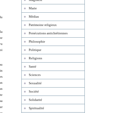
Marie
Médias
du
Patrimoine religieux
la
Persécutions antichrétiennes
pe
Philosophie
vu
oi
Politique
Religions
au
Santé
in
Sciences
rs
un
Sexualité
un
Société
te
Solidarité
sa
ur
Spiritualité
ez