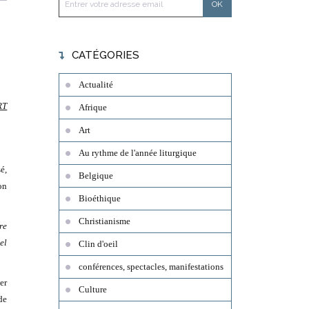
CATÉGORIES
Actualité
RT
Afrique
Art
Au rythme de l'année liturgique
é,
Belgique
on
Bioéthique
Christianisme
re
el
Clin d'oeil
conférences, spectacles, manifestations
er
Culture
de