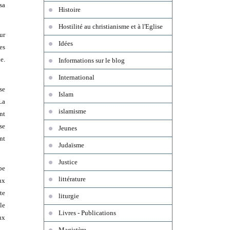
sa
Histoire
Hostilité au christianisme et à l'Eglise
ur
Idées
es
e.
Informations sur le blog
International
se
Islam
La
islamisme
nt
se
Jeunes
nt
Judaïsme
Justice
pe
littérature
ux
te
liturgie
le
Livres - Publications
ux
Magistère