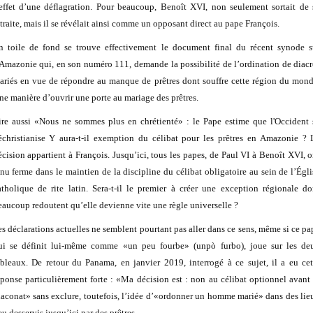
’effet d’une déflagration. Pour beaucoup, Benoît XVI, non seulement sortait de 
etraite, mais il se révélait ainsi comme un opposant direct au pape François.
n toile de fond se trouve effectivement le document final du récent synode s
’Amazonie qui, en son numéro 111, demande la possibilité de l’ordination de diacr
ariés en vue de répondre au manque de prêtres dont souffre cette région du mond
ne manière d’ouvrir une porte au mariage des prêtres.
ire aussi «Nous ne sommes plus en chrétienté» : le Pape estime que l'Occident 
échristianise Y aura-t-il exemption du célibat pour les prêtres en Amazonie ? 
écision appartient à François. Jusqu’ici, tous les papes, de Paul VI à Benoît XVI, o
enu ferme dans le maintien de la discipline du célibat obligatoire au sein de l’Égli
atholique de rite latin. Sera-t-il le premier à créer une exception régionale do
eaucoup redoutent qu’elle devienne vite une règle universelle ?
es déclarations actuelles ne semblent pourtant pas aller dans ce sens, même si ce pa
ui se définit lui-même comme «un peu fourbe» (unpò furbo), joue sur les de
ableaux. De retour du Panama, en janvier 2019, interrogé à ce sujet, il a eu cet
éponse particulièrement forte : «Ma décision est : non au célibat optionnel avant 
iaconat» sans exclure, toutefois, l’idée d’«ordonner un homme marié» dans des lie
u desservis jusqu’ici par des prêtres.