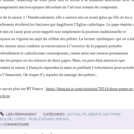
hangements microscopiques découlant de l’art tout romain du compromis.
in de la saison 1 ! Paradoxalement, elle a surtout mis en avant (plus qu’elle ne les a
éellement révélées) les fractures qui fragilisent l’Eglise catholique. Le pape émérite 
té mis en cause pour avoir rappelé tout simplement la position traditionnelle et
oujours en vigueur au sujet du célibat des prêtres. La lecture «politique» qui en a ét
aite montre ainsi combien sa renonciation à l’exercice de la papauté perturbe
rofondément le catholicisme contemporain, créant ainsi une tension permanente
ntre les propos ou les silences de deux papes. Mais, on peut déjà annoncer que
endant la saison 2 François reprendra la main en publiant l’exhortation post-synode
ur l’Amazonie. On risque d’y reparler du mariage des prêtres...
n savoir plus sur RT France :
https://francais.rt.com/opinions/70514-deux-papes-et-
n-livre
LIEN PERMANENT
CATÉGORIES :
ACTUALITÉ
,
DÉBATS
,
DOCTRINE
,
EGLISE
,
LIVRES - PUBLICATIONS
,
MÉDIAS
0
COMMENTAIRE