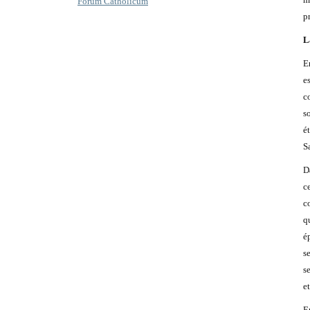
Forum Catholicum
p
L
E
e
c
s
é
S
D
c
c
q
é
s
s
e
E