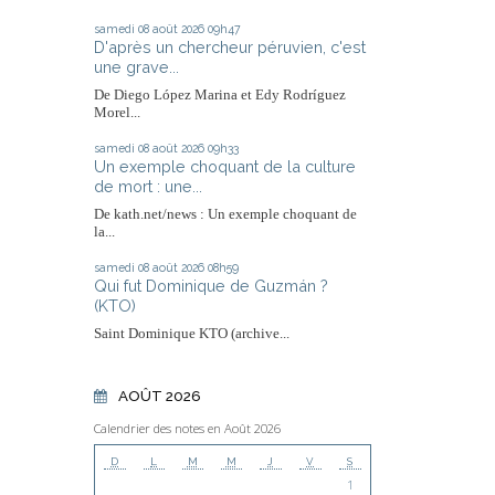
samedi 08
août 2026
09h47
D'après un chercheur péruvien, c'est
une grave...
De Diego López Marina et Edy Rodríguez
Morel...
samedi 08
août 2026
09h33
Un exemple choquant de la culture
de mort : une...
De kath.net/news : Un exemple choquant de
la...
samedi 08
août 2026
08h59
Qui fut Dominique de Guzmán ?
(KTO)
Saint Dominique KTO (archive...
AOÛT 2026
Calendrier des notes en Août 2026
D
L
M
M
J
V
S
1