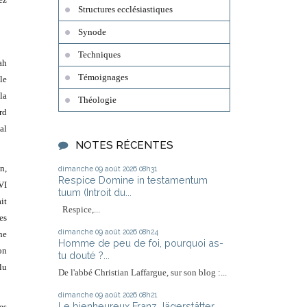
Structures ecclésiastiques
Synode
Techniques
ah
Témoignages
le
la
Théologie
rd
al
NOTES RÉCENTES
n,
dimanche 09
août 2026
08h31
Respice Domine in testamentum
VI
tuum (Introit du...
it
Respice,...
es
dimanche 09
août 2026
08h24
ne
Homme de peu de foi, pourquoi as-
on
tu douté ?...
lu
De l'abbé Christian Laffargue, sur son blog :...
dimanche 09
août 2026
08h21
Le bienheureux Franz Jägerstätter
es