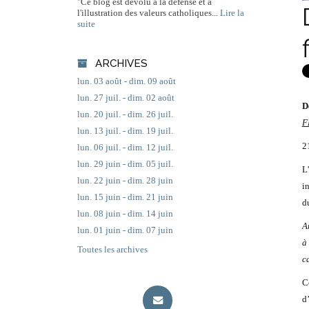
"Ce blog est dévolu à la défense et à
l'illustration des valeurs catholiques...
Lire la
suite
ARCHIVES
lun. 03 août - dim. 09 août
lun. 27 juil. - dim. 02 août
D
lun. 20 juil. - dim. 26 juil.
F
lun. 13 juil. - dim. 19 juil.
2
lun. 06 juil. - dim. 12 juil.
lun. 29 juin - dim. 05 juil.
L
lun. 22 juin - dim. 28 juin
i
lun. 15 juin - dim. 21 juin
du
lun. 08 juin - dim. 14 juin
A
lun. 01 juin - dim. 07 juin
à
Toutes les archives
c
C
d