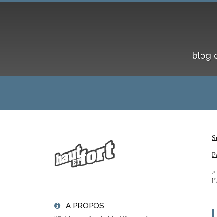
blog 
S
P
l
À PROPOS