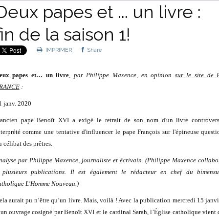
Deux papes et ... un livre :
fin de la saison 1!
IMPRIMER
Share
eux papes et… un livre
, par Philippe Maxence, en opinion
sur le site de 
RANCE
:
1 janv. 2020
'ancien pape Benoît XVI a exigé le retrait de son nom d'un livre controvers
nterprété comme une tentative d'influencer le pape François sur l'épineuse questi
 célibat des prêtres.
nalyse par Philippe Maxence, journaliste et écrivain. (Philippe Maxence collabo
 plusieurs publications. Il est également le rédacteur en chef du bimensu
atholique L'Homme Nouveau.)
ela aurait pu n’être qu’un livre. Mais, voilà ! Avec la publication mercredi 15 janvi
’un ouvrage cosigné par Benoît XVI et le cardinal Sarah, l’Église catholique vient 