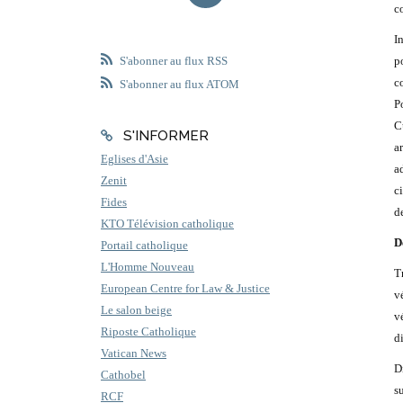
c
I
p
S'abonner au flux RSS
c
S'abonner au flux ATOM
P
C
S'INFORMER
a
Eglises d'Asie
a
Zenit
c
Fides
d
KTO Télévision catholique
D
Portail catholique
L'Homme Nouveau
T
European Centre for Law & Justice
v
Le salon beige
v
Riposte Catholique
d
Vatican News
D
Cathobel
s
RCF