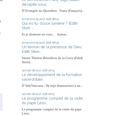
décapité sous...
D' Evangile au Quotidien : Franz (François)...
dimanche 09
août 2026
08h21
a
Qui es-tu, douce lumière ? (Edith
Stein -...
é
Et je demeure en vous... Auteur...
dimanche 09
août 2026
08h20
Un témoin de la présence de Dieu :
Edith Stein...
Sainte Thérèse-Bénédicte de la Croix (Edith
Stein)...
samedi 08
août 2026
10h31
Le développement de la formation
sacerdotale...
D' InfoVaticana : De sept séminaristes à un...
samedi 08
août 2026
10h12
Le programme complet de la visite
du pape Léon...
Le programme complet de la visite du pape
Léon...