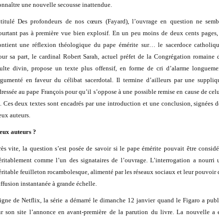
onnaître une nouvelle secousse inattendue.
ntitulé Des profondeurs de nos cœurs (Fayard), l’ouvrage en question ne semb
ourtant pas à première vue bien explosif. En un peu moins de deux cents pages, 
ontient une réflexion théologique du pape émérite sur… le sacerdoce catholiqu
our sa part, le cardinal Robert Sarah, actuel préfet de la Congrégation romaine 
ulte divin, propose un texte plus offensif, en forme de cri d’alarme longueme
rgumenté en faveur du célibat sacerdotal. Il termine d’ailleurs par une suppliq
dressée au pape François pour qu’il s’oppose à une possible remise en cause de celu
i. Ces deux textes sont encadrés par une introduction et une conclusion, signées d
eux auteurs.
eux auteurs ?
rès vite, la question s’est posée de savoir si le pape émérite pouvait être considé
éritablement comme l’un des signataires de l’ouvrage. L’interrogation a nourri 
éritable feuilleton rocambolesque, alimenté par les réseaux sociaux et leur pouvoir 
iffusion instantanée à grande échelle.
igne de Netflix, la série a démarré le dimanche 12 janvier quand le Figaro a publ
ur son site l’annonce en avant-première de la parution du livre. La nouvelle a 