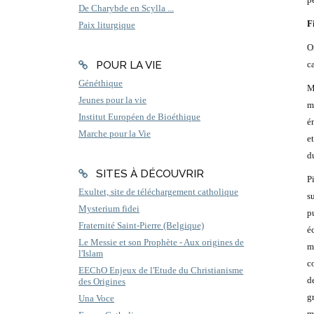
De Charybde en Scylla ...
F
Paix liturgique
O
POUR LA VIE
c
Généthique
M
Jeunes pour la vie
m
Institut Européen de Bioéthique
é
Marche pour la Vie
e
d
SITES À DÉCOUVRIR
P
Exultet, site de téléchargement catholique
s
Mysterium fidei
p
Fraternité Saint-Pierre (Belgique)
é
Le Messie et son Prophète - Aux origines de
m
l'Islam
c
EEChO Enjeux de l'Etude du Christianisme
d
des Origines
g
Una Voce
m