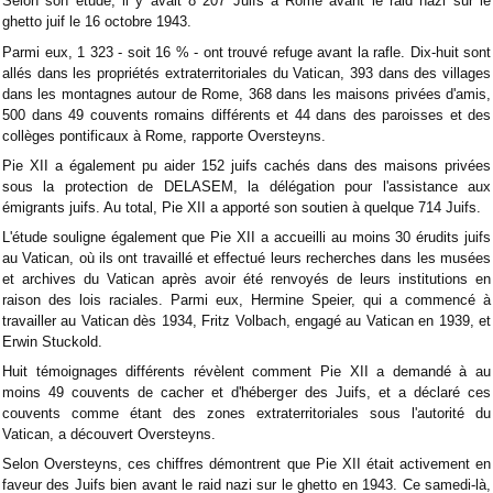
Selon son étude, il y avait 8 207 Juifs à Rome avant le raid nazi sur le
ghetto juif le 16 octobre 1943.
Parmi eux, 1 323 - soit 16 % - ont trouvé refuge avant la rafle. Dix-huit sont
allés dans les propriétés extraterritoriales du Vatican, 393 dans des villages
dans les montagnes autour de Rome, 368 dans les maisons privées d'amis,
500 dans 49 couvents romains différents et 44 dans des paroisses et des
collèges pontificaux à Rome, rapporte Oversteyns.
Pie XII a également pu aider 152 juifs cachés dans des maisons privées
sous la protection de DELASEM, la délégation pour l'assistance aux
émigrants juifs. Au total, Pie XII a apporté son soutien à quelque 714 Juifs.
L'étude souligne également que Pie XII a accueilli au moins 30 érudits juifs
au Vatican, où ils ont travaillé et effectué leurs recherches dans les musées
et archives du Vatican après avoir été renvoyés de leurs institutions en
raison des lois raciales. Parmi eux, Hermine Speier, qui a commencé à
travailler au Vatican dès 1934, Fritz Volbach, engagé au Vatican en 1939, et
Erwin Stuckold.
Huit témoignages différents révèlent comment Pie XII a demandé à au
moins 49 couvents de cacher et d'héberger des Juifs, et a déclaré ces
couvents comme étant des zones extraterritoriales sous l'autorité du
Vatican, a découvert Oversteyns.
Selon Oversteyns, ces chiffres démontrent que Pie XII était activement en
faveur des Juifs bien avant le raid nazi sur le ghetto en 1943. Ce samedi-là,