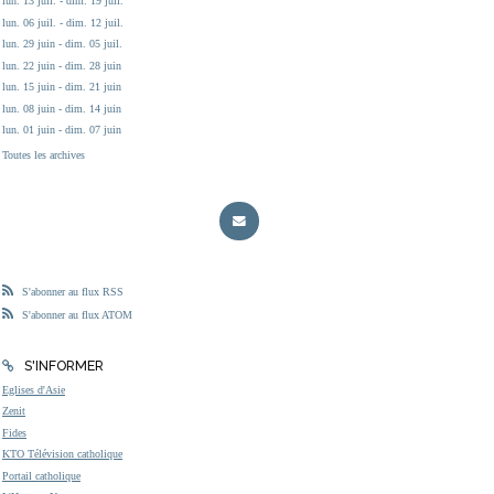
lun. 13 juil. - dim. 19 juil.
lun. 06 juil. - dim. 12 juil.
lun. 29 juin - dim. 05 juil.
lun. 22 juin - dim. 28 juin
lun. 15 juin - dim. 21 juin
lun. 08 juin - dim. 14 juin
lun. 01 juin - dim. 07 juin
Toutes les archives
S'abonner au flux RSS
S'abonner au flux ATOM
S'INFORMER
Eglises d'Asie
Zenit
Fides
KTO Télévision catholique
Portail catholique