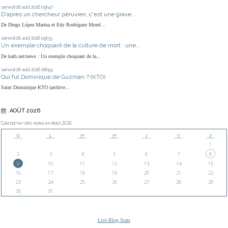
samedi 08
août 2026
09h47
D'après un chercheur péruvien, c'est une grave...
De Diego López Marina et Edy Rodríguez Morel...
samedi 08
août 2026
09h33
Un exemple choquant de la culture de mort : une...
De kath.net/news : Un exemple choquant de la...
samedi 08
août 2026
08h59
Qui fut Dominique de Guzmán ? (KTO)
Saint Dominique KTO (archive...
AOÛT 2026
Calendrier des notes en Août 2026
D
L
M
M
J
V
S
1
2
3
4
5
6
7
8
9
10
11
12
13
14
15
16
17
18
19
20
21
22
23
24
25
26
27
28
29
30
31
Live Blog Stats