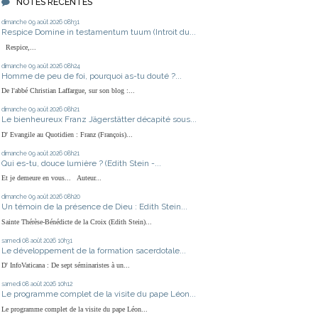
NOTES RÉCENTES
dimanche 09
août 2026
08h31
Respice Domine in testamentum tuum (Introit du...
Respice,...
dimanche 09
août 2026
08h24
Homme de peu de foi, pourquoi as-tu douté ?...
De l'abbé Christian Laffargue, sur son blog :...
dimanche 09
août 2026
08h21
Le bienheureux Franz Jägerstätter décapité sous...
D' Evangile au Quotidien : Franz (François)...
dimanche 09
août 2026
08h21
Qui es-tu, douce lumière ? (Edith Stein -...
Et je demeure en vous... Auteur...
dimanche 09
août 2026
08h20
Un témoin de la présence de Dieu : Edith Stein...
Sainte Thérèse-Bénédicte de la Croix (Edith Stein)...
samedi 08
août 2026
10h31
Le développement de la formation sacerdotale...
D' InfoVaticana : De sept séminaristes à un...
samedi 08
août 2026
10h12
Le programme complet de la visite du pape Léon...
Le programme complet de la visite du pape Léon...