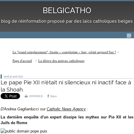
BELGICATHO
blog de réinformation proposé par des laïcs catholiques belges
Le "grand remplacement", fixette « complotiste » hier, vérité aujourd’hui ?
Page d'accueil
La dérive des antivax catholiques
lundi 30
août 2021
Le pape Pie XII n'était ni silencieux ni inactif face à
la Shoah
IMPRIMER
Share
D'Andrea Gagliarducci sur
Catholic News Agency
:
La dernière enquête d'un expert dissipe les mythes sur Pie XII et les
Juifs de Rome