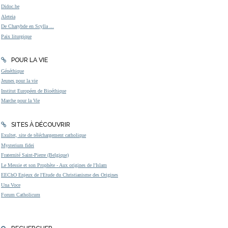
Didoc.be
Aleteia
De Charybde en Scylla ...
Paix liturgique
POUR LA VIE
Généthique
Jeunes pour la vie
Institut Européen de Bioéthique
Marche pour la Vie
SITES À DÉCOUVRIR
Exultet, site de téléchargement catholique
Mysterium fidei
Fraternité Saint-Pierre (Belgique)
Le Messie et son Prophète - Aux origines de l'Islam
EEChO Enjeux de l'Etude du Christianisme des Origines
Una Voce
Forum Catholicum