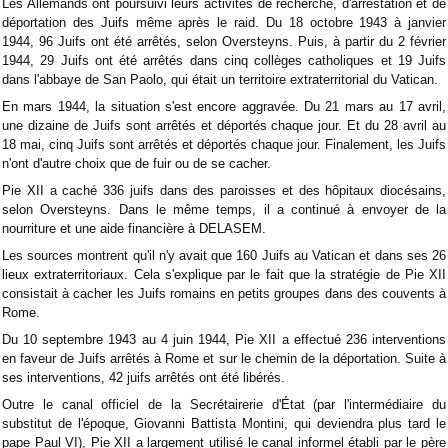
Les Allemands ont poursuivi leurs activités de recherche, d'arrestation et de
déportation des Juifs même après le raid. Du 18 octobre 1943 à janvier
1944, 96 Juifs ont été arrêtés, selon Oversteyns. Puis, à partir du 2 février
1944, 29 Juifs ont été arrêtés dans cinq collèges catholiques et 19 Juifs
dans l'abbaye de San Paolo, qui était un territoire extraterritorial du Vatican.
En mars 1944, la situation s'est encore aggravée. Du 21 mars au 17 avril,
une dizaine de Juifs sont arrêtés et déportés chaque jour. Et du 28 avril au
18 mai, cinq Juifs sont arrêtés et déportés chaque jour. Finalement, les Juifs
n'ont d'autre choix que de fuir ou de se cacher.
Pie XII a caché 336 juifs dans des paroisses et des hôpitaux diocésains,
selon Oversteyns. Dans le même temps, il a continué à envoyer de la
nourriture et une aide financière à DELASEM.
Les sources montrent qu'il n'y avait que 160 Juifs au Vatican et dans ses 26
lieux extraterritoriaux. Cela s'explique par le fait que la stratégie de Pie XII
consistait à cacher les Juifs romains en petits groupes dans des couvents à
Rome.
Du 10 septembre 1943 au 4 juin 1944, Pie XII a effectué 236 interventions
en faveur de Juifs arrêtés à Rome et sur le chemin de la déportation. Suite à
ses interventions, 42 juifs arrêtés ont été libérés.
Outre le canal officiel de la Secrétairerie d'État (par l'intermédiaire du
substitut de l'époque, Giovanni Battista Montini, qui deviendra plus tard le
pape Paul VI), Pie XII a largement utilisé le canal informel établi par le père