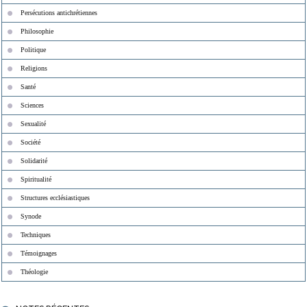
Persécutions antichrétiennes
Philosophie
Politique
Religions
Santé
Sciences
Sexualité
Société
Solidarité
Spiritualité
Structures ecclésiastiques
Synode
Techniques
Témoignages
Théologie