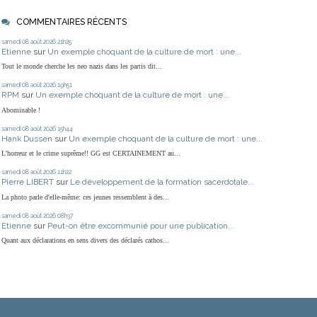
COMMENTAIRES RÉCENTS
samedi 08
août 2026
21h25
Etienne
sur
Un exemple choquant de la culture de mort : une...
Tout le monde cherche les neo nazis dans les partis dit...
samedi 08
août 2026
19h51
RPM
sur
Un exemple choquant de la culture de mort : une...
Abominable !
samedi 08
août 2026
15h44
Hank Dussen
sur
Un exemple choquant de la culture de mort : une...
L'horreur et le crime suprême!! GG est CERTAINEMENT au...
samedi 08
août 2026
11h22
Pierre LIBERT
sur
Le développement de la formation sacerdotale...
La photo parle d'elle-même: ces jeunes ressemblent à des...
samedi 08
août 2026
08h37
Etienne
sur
Peut-on être excommunié pour une publication...
Quant aux déclarations en sens divers des déclarés cathos...