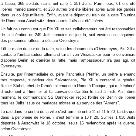
à l'aube, 365 soldats nazis ont raflé 1 351 Juifs. Parmi eux, 61 ont été
libérés immédiatement, et 258 autres ont été libérés après avoir été gardés
dans un collège militaire. Enfin, avant le départ du train de la gare Tiburtina
de Rome pour Auschwitz, deux autres Juifs ont été libérés.
Un fait peu connu est que Pie XII et ses collaborateurs ont été responsables
de la libération de 249 Juifs romains ce jour-là, soit environ un cinquième
des personnes raflées, a déclaré Oversteyns.
Tôt le matin du jour de la rafle, selon les documents d'Oversteyns, Pie XII a
contacté l'ambassadeur allemand Ernst von Weizsäcker pour le convaincre
d'appeler Berlin et d'arrêter la rafle, mais l'ambassadeur n'a pas agi, dit
Oversteyns.
Ensuite, par l'intermédiaire du père Pancratius Pfeiffer, un prêtre allemand
très respecté, supérieur des Salvatoriens, Pie XII a contacté le général
Reiner Stahel, chef de l'armée allemande à Rome à l'époque, qui a téléphoné
directement à Himmler et l'a convaincu d'arrêter le raid à midi. Au même
moment, le commandant SS Dannecker reçoit l'ordre de Berlin de libérer
tous les Juifs issus de mariages mixtes et au service des "Aryens".
Le raid dans le centre de la ville s'est terminé entre 11 et 11 h 20, tandis que
dans la périphérie de Rome, il s'est terminé à 13 h 20. Sur les 1 030 Juifs
déportés à Auschwitz le 18 octobre, seuls 16 reviendront après la guerre,
selon Oversteyns.