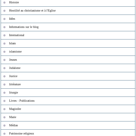
Histoire
Hostilité au christianisme et à l'Eglise
Idées
Informations sur le blog
International
Islam
islamisme
Jeunes
Judaïsme
Justice
littérature
liturgie
Livres - Publications
Magistère
Marie
Médias
Patrimoine religieux