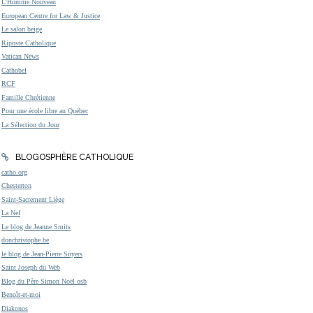
L'Homme Nouveau
European Centre for Law & Justice
Le salon beige
Riposte Catholique
Vatican News
Cathobel
RCF
Famille Chrétienne
Pour une école libre au Québec
La Sélection du Jour
BLOGOSPHÈRE CATHOLIQUE
catho.org
Chesterton
Saint-Sacrement Liège
La Nef
Le blog de Jeanne Smits
donchristophe.be
le blog de Jean-Pierre Snyers
Saint Joseph du Web
Blog du Père Simon Noël osb
Benoît-et-moi
Diakonos