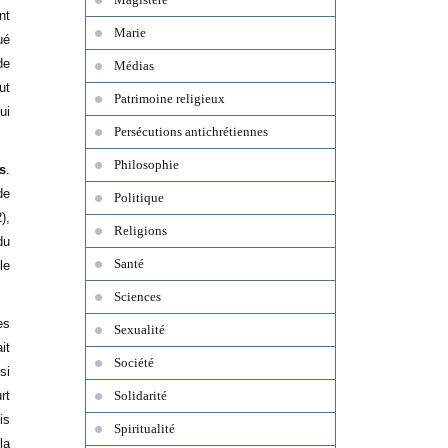
nt
Marie
ué
de
Médias
ut
Patrimoine religieux
ui
Persécutions antichrétiennes
Philosophie
s
.
de
Politique
),
Religions
du
Santé
le
Sciences
es
Sexualité
it
Société
si
rt
Solidarité
is
Spiritualité
la