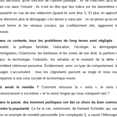
eurs décisions qu’en fonction de l’opinion publique ; ils ne cherchent qu’à êt
ien vus dans l’instant ; ils n’ont en tête que leur indice sur les baromètres 
opularité en vue de leur réélection (quand ils sont élus !). Et plus on approc
es élections plus la démagogie s’en donne à cœur joie : on ne pense qu’au tr
ourt terme et les réseaux sociaux, qui s’enflamment vite, aggravent l
hoses.
ans ce contexte, tous les problèmes de long terme sont négligés
: 
atalité, la politique familiale, l’éducation, l’écologie, la démographi
’immigration, l’islamisme, les banlieues et les zones de non droit, la partition 
ays, la technologie, l’industrie, les retraites et le montant de la dette 
emblent intéresser personne. Évidemment, avec ce type de comportement, l
uages s’accumulent : tous les clignotants passent au rouge et nous no
réparons à une crise sociale et économique inouïe.
ù serait le remède ?
Comment retrouver la «
vertu
», le sens 
«
renoncement à soi-même
» et la vision longue qui nous manquent tant ?
ans le passé, des hommes politiques ont fait ce choix du bien comm
ontre la popularité
. Ce fut le cas, notamment, de Gerhard Schröder, qui, sa
tre un exemple de moralité personnelle (vie compliquée !), a sauvé l’Allemagn