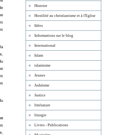
re
Histoire
de
he
Hostilité au christianisme et à l'Eglise
ès
Idées
es
Informations sur le blog
International
la
e,
Islam
du
islamisme
ne
Jeunes
es
us
Judaïsme
Justice
du
littérature
liturgie
un
Livres - Publications
ns
e,
Magistère