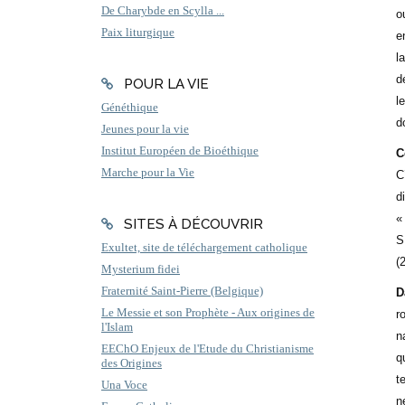
De Charybde en Scylla ...
o
Paix liturgique
e
l
d
POUR LA VIE
l
Généthique
d
Jeunes pour la vie
Institut Européen de Bioéthique
C
Marche pour la Vie
C
d
SITES À DÉCOUVRIR
S
Exultet, site de téléchargement catholique
(
Mysterium fidei
Fraternité Saint-Pierre (Belgique)
D
Le Messie et son Prophète - Aux origines de
r
l'Islam
n
EEChO Enjeux de l'Etude du Christianisme
q
des Origines
t
Una Voce
n