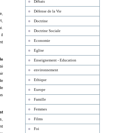
Débats
Défense de la Vie
e,
t,
Doctrine
i.
Doctrine Sociale
il
Economie
nt
Eglise
de
Enseignement - Education
té
environnement
ir
Ethique
de
de
Europe
us
Famille
Femmes
st
Films
s,
nt
Foi