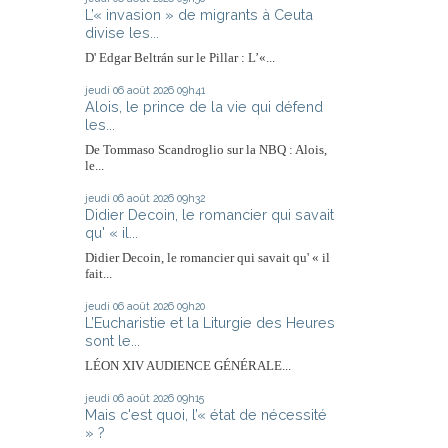
L’« invasion » de migrants à Ceuta
divise les...
D' Edgar Beltrán sur le Pillar : L’«...
jeudi 06
août 2026
09h41
Alois, le prince de la vie qui défend
les...
De Tommaso Scandroglio sur la NBQ : Alois,
le...
jeudi 06
août 2026
09h32
Didier Decoin, le romancier qui savait
qu' « il...
Didier Decoin, le romancier qui savait qu' « il
fait...
jeudi 06
août 2026
09h20
L’Eucharistie et la Liturgie des Heures
sont le...
LÉON XIV AUDIENCE GÉNÉRALE...
jeudi 06
août 2026
09h15
Mais c'est quoi, l’« état de nécessité
» ?