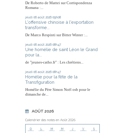
De Roberto de Mattei sur Corrispondenza
Romana :...
jeudi 06
août 2026
09h08
L'offensive chinoise à l'exportation
transforme...
De Marco Respinti sur Bitter Winter :...
jeudi 06
août 2026
08h47
Une homélie de saint Léon le Grand
pour la...
de "jeunes-catho.fr" : Les chrétiens...
jeudi 06
août 2026
08h47
Homélie pour la fête de la
Transfiguration
Homélie du Père Simon Noël osb pour le
dimanche de...
AOÛT 2026
Calendrier des notes en Août 2026
D
L
M
M
J
V
S