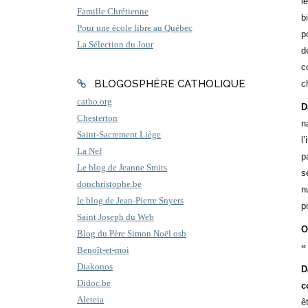
l
Famille Chrétienne
b
Pour une école libre au Québec
p
La Sélection du Jour
d
c
BLOGOSPHÈRE CATHOLIQUE
c
catho.org
D
Chesterton
n
Saint-Sacrement Liège
l
La Nef
p
Le blog de Jeanne Smits
s
donchristophe.be
n
le blog de Jean-Pierre Snyers
p
Saint Joseph du Web
O
Blog du Père Simon Noël osb
Benoît-et-moi
Diakonos
D
Didoc.be
c
Aleteia
ê