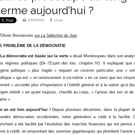
terme aujourd’hui ?
IMPRIMER
Share
'Olivier Bonnassies
sur La Sélection du Jour
:
E PROBLÈME DE LA DÉMOCRATIE
 La démocratie est basée sur la vertu »
disait Montesquieu dans son analy
es régimes politiques (
De l’Esprit des lois
, chapitre IV). Il expliquait que 
égime politique «
plus fragile
» requiert un civisme particulier, une «
ver
olitique
» qui est «
un renoncement à soi-même
» en ce sens que les citoye
oivent «
accorder plus d’importance à l’intérêt général et à la nation qu’à (leu
ropre intérêt
» en ayant toujours, chevillé au corps, «
l’amour des lois et de 
atrie
».
n en est loin aujourd’hui !
Depuis plusieurs décennies, dans la plupart d
randes démocraties occidentales, notre génération a cédé à la facilité. 
enchant a été facilité par l’évolution des marchés financiers qui ont permis 
ivre à crédit, en empruntant des sommes gigantesques qui plombent l’avenir 