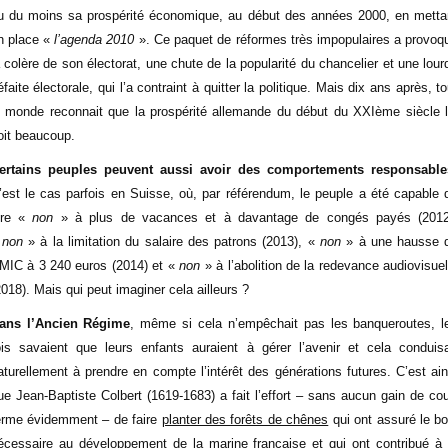
u du moins sa prospérité économique, au début des années 2000, en metta
n place «
l’agenda 2010
». Ce paquet de réformes très impopulaires a provoq
a colère de son électorat, une chute de la popularité du chancelier et une lour
éfaite électorale, qui l’a contraint à quitter la politique. Mais dix ans après, to
e monde reconnait que la prospérité allemande du début du XXIème siècle l
oit beaucoup.
ertains peuples peuvent aussi avoir des comportements responsable
’est le cas parfois en Suisse, où, par référendum, le peuple a été capable 
ire «
non
» à plus de vacances et à davantage de congés payés (2012
«
non
» à la limitation du salaire des patrons (2013), «
non
» à une hausse 
MIC à 3 240 euros (2014) et «
non
» à l’abolition de la redevance audiovisuel
2018). Mais qui peut imaginer cela ailleurs ?
ans l’Ancien Régime
, même si cela n’empêchait pas les banqueroutes, l
ois savaient que leurs enfants auraient à gérer l’avenir et cela conduisa
aturellement à prendre en compte l’intérêt des générations futures. C’est ain
ue Jean-Baptiste Colbert (1619-1683) a fait l’effort – sans aucun gain de cou
erme évidemment – de faire
planter des forêts de chênes
qui ont assuré le bo
écessaire au développement de la marine française et qui ont contribué à 