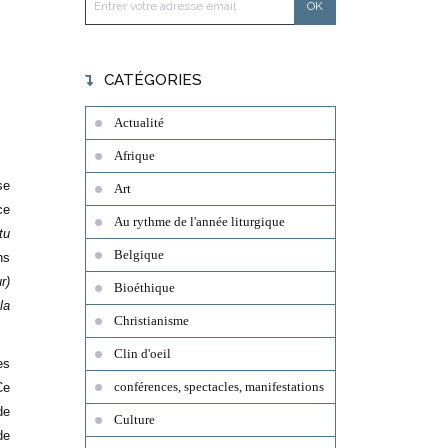
CATÉGORIES
Actualité
Afrique
se
Art
ce
Au rythme de l'année liturgique
tu
Belgique
ns
r)
Bioéthique
la
Christianisme
Clin d'oeil
es
conférences, spectacles, manifestations
Ce
de
Culture
de