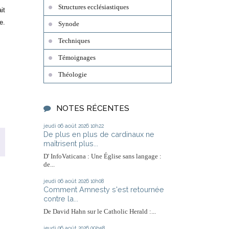
Structures ecclésiastiques
it
e.
Synode
Techniques
Témoignages
Théologie
NOTES RÉCENTES
jeudi 06
août 2026
10h22
De plus en plus de cardinaux ne
maîtrisent plus...
D' InfoVaticana : Une Église sans langage :
de...
jeudi 06
août 2026
10h08
Comment Amnesty s'est retournée
contre la...
De David Hahn sur le Catholic Herald :...
jeudi 06
août 2026
09h58