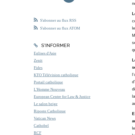
n
L
S'abonner au flux RSS
c
l
S'abonner au flux ATOM
M
s
S'INFORMER
q
Eglises d'Asie
L
Zenit
s
Fides
l
KTO Télévision catholique
d
Portail catholique
d
L'Homme Nouveau
l
European Centre for Law & Justice
a
Le salon beige
Riposte Catholique
E
Vatican News
a
Cathobel
l
RCF