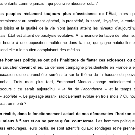
os enfants comme jamais : qui pourra rembourser cela ?
es peuples réclament toujours plus d’assistance de l’État
, alors qu
ontrairement au sentiment général, la prospérité, la santé, l'hygiène, le confor
es loisirs et la qualité de la vie n’ont jamais atteint les niveaux d’aujourd’hu
ais l'État est atteint de paralysie évolutive. À la moindre tentative de réforme, 
e heurte à une opposition multiforme dans la rue, qui gagne habituelleme
uand elle a le soutien complaisant des médias.
es hommes politiques ont pris l’habitude de flatter ces exigences ou 
e coucher devant elles
. La dernière campagne présidentielle en France a é
’occasion d’une surenchère surréaliste sur le thème de la hausse du pouvo
’achat. Trois mois plus tard, Emmanuel Macron change radicalement 
iscours : ce serait aujourd’hui «
la fin de l’abondance
» et le temps 
a«
sobriété
». Le paysage aurait-il radicalement évolué en trois mois ? Ou no
urait-on menti ?
n réalité, dans le fonctionnement actuel de nos démocraties l’horizon e
u mieux à 5 ans et on ne pense qu’au court terme
. Les hommes politique
eurs entourages, leurs partis, ne sont attentifs qu’aux sondages et ne prenne