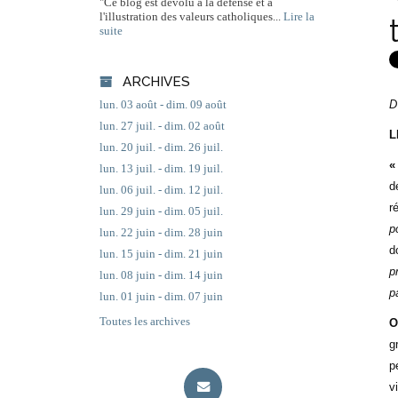
"Ce blog est dévolu à la défense et à
l'illustration des valeurs catholiques...
Lire la
suite
ARCHIVES
D
lun. 03 août - dim. 09 août
lun. 27 juil. - dim. 02 août
L
lun. 20 juil. - dim. 26 juil.
«
lun. 13 juil. - dim. 19 juil.
d
lun. 06 juil. - dim. 12 juil.
r
lun. 29 juin - dim. 05 juil.
p
lun. 22 juin - dim. 28 juin
d
lun. 15 juin - dim. 21 juin
p
lun. 08 juin - dim. 14 juin
p
lun. 01 juin - dim. 07 juin
Toutes les archives
O
g
p
v