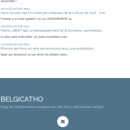
Abominable !
samedi 08
août 2026
15h44
Hank Dussen
sur
Un exemple choquant de la culture de mort : une...
L'horreur et le crime suprême!! GG est CERTAINEMENT au...
samedi 08
août 2026
11h22
Pierre LIBERT
sur
Le développement de la formation sacerdotale...
La photo parle d'elle-même: ces jeunes ressemblent à des...
samedi 08
août 2026
08h37
Etienne
sur
Peut-on être excommunié pour une publication...
Quant aux déclarations en sens divers des déclarés cathos...
BELGICATHO
blog de réinformation proposé par des laïcs catholiques belges