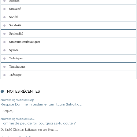
Sciences
Sexualité
Société
Solidarité
Spiritualité
Structures ecclésiastiques
Synode
Techniques
Témoignages
Théologie
NOTES RÉCENTES
dimanche 09
août 2026
08h31
Respice Domine in testamentum tuum (Introit du...
Respice,...
dimanche 09
août 2026
08h24
Homme de peu de foi, pourquoi as-tu douté ?...
De l'abbé Christian Laffargue, sur son blog :...