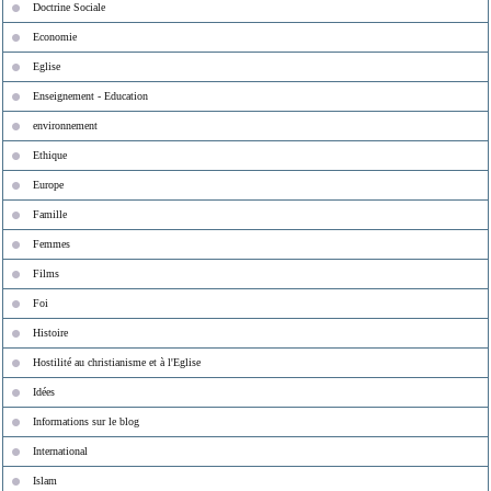
Doctrine Sociale
Economie
Eglise
Enseignement - Education
environnement
Ethique
Europe
Famille
Femmes
Films
Foi
Histoire
Hostilité au christianisme et à l'Eglise
Idées
Informations sur le blog
International
Islam