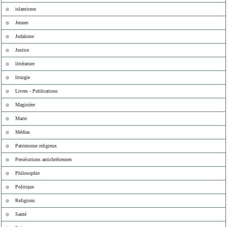
islamisme
Jeunes
Judaïsme
Justice
littérature
liturgie
Livres - Publications
Magistère
Marie
Médias
Patrimoine religieux
Persécutions antichrétiennes
Philosophie
Politique
Religions
Santé