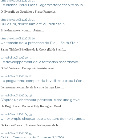
dimanche 09
août 2026
08h21
Le bienheureux Franz Jägerstätter décapité sous...
D' Evangile au Quotidien : Franz (François)...
dimanche 09
août 2026
08h21
Qui es-tu, douce lumière ? (Edith Stein -...
Et je demeure en vous... Auteur...
dimanche 09
août 2026
08h20
Un témoin de la présence de Dieu : Edith Stein...
Sainte Thérèse-Bénédicte de la Croix (Edith Stein)...
samedi 08
août 2026
10h31
Le développement de la formation sacerdotale...
D' InfoVaticana : De sept séminaristes à un...
samedi 08
août 2026
10h12
Le programme complet de la visite du pape Léon...
Le programme complet de la visite du pape Léon...
samedi 08
août 2026
09h47
D'après un chercheur péruvien, c'est une grave...
De Diego López Marina et Edy Rodríguez Morel...
samedi 08
août 2026
09h33
Un exemple choquant de la culture de mort : une...
De kath.net/news : Un exemple choquant de la...
samedi 08
août 2026
08h59
Qui fut Dominique de Guzmán ? (KTO)