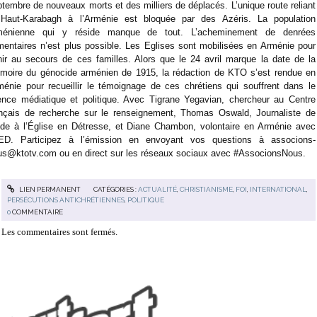
tembre de nouveaux morts et des milliers de déplacés. L’unique route reliant
 Haut-Karabagh à l’Arménie est bloquée par des Azéris. La population
ménienne qui y réside manque de tout. L’acheminement de denrées
imentaires n’est plus possible. Les Eglises sont mobilisées en Arménie pour
nir au secours de ces familles. Alors que le 24 avril marque la date de la
moire du génocide arménien de 1915, la rédaction de KTO s’est rendue en
ménie pour recueillir le témoignage de ces chrétiens qui souffrent dans le
lence médiatique et politique. Avec Tigrane Yegavian, chercheur au Centre
ançais de recherche sur le renseignement, Thomas Oswald, Journaliste de
Aide à l’Église en Détresse, et Diane Chambon, volontaire en Arménie avec
AED. Participez à l’émission en envoyant vos questions à associons-
us@ktotv.com ou en direct sur les réseaux sociaux avec #AssocionsNous.
LIEN PERMANENT
CATÉGORIES :
ACTUALITÉ
,
CHRISTIANISME
,
FOI
,
INTERNATIONAL
,
PERSÉCUTIONS ANTICHRÉTIENNES
,
POLITIQUE
0
COMMENTAIRE
Les commentaires sont fermés.