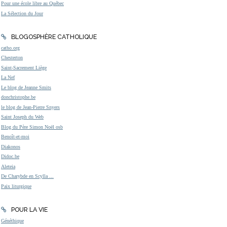
Pour une école libre au Québec
La Sélection du Jour
BLOGOSPHÈRE CATHOLIQUE
catho.org
Chesterton
Saint-Sacrement Liège
La Nef
Le blog de Jeanne Smits
donchristophe.be
le blog de Jean-Pierre Snyers
Saint Joseph du Web
Blog du Père Simon Noël osb
Benoît-et-moi
Diakonos
Didoc.be
Aleteia
De Charybde en Scylla ...
Paix liturgique
POUR LA VIE
Généthique