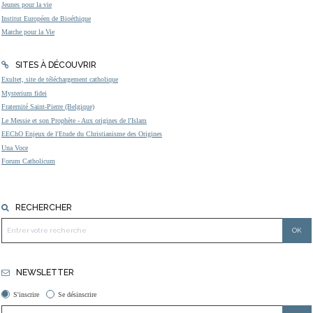
Jeunes pour la vie
Institut Européen de Bioéthique
Marche pour la Vie
SITES À DÉCOUVRIR
Exultet, site de téléchargement catholique
Mysterium fidei
Fraternité Saint-Pierre (Belgique)
Le Messie et son Prophète - Aux origines de l'Islam
EEChO Enjeux de l'Etude du Christianisme des Origines
Una Voce
Forum Catholicum
RECHERCHER
NEWSLETTER
S'inscrire
Se désinscrire