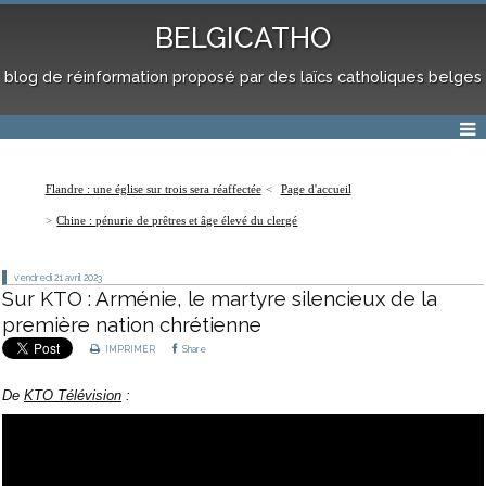
BELGICATHO
blog de réinformation proposé par des laïcs catholiques belges
Flandre : une église sur trois sera réaffectée
Page d'accueil
Chine : pénurie de prêtres et âge élevé du clergé
vendredi 21
avril 2023
Sur KTO : Arménie, le martyre silencieux de la
première nation chrétienne
IMPRIMER
Share
De
KTO Télévision
: