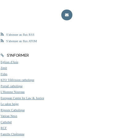
S'abonner au flux RSS
S'abonner au flux ATOM
S'INFORMER
Eglises d'Asie
Zenit
Fides
KTO Télévision catholique
Portail catholique
L'Homme Nouveau
European Centre for Law & Justice
Le salon beige
Riposte Catholique
Vatican News
Cathobel
RCF
Famille Chrétienne