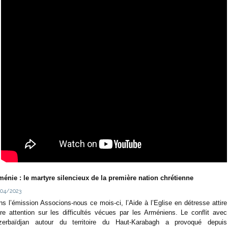
ménie : le martyre silencieux de la première nation chrétienne
04/2023
s l’émission Associons-nous ce mois-ci, l’Aide à l’Eglise en détresse attire
tre attention sur les difficultés vécues par les Arméniens. Le conflit avec
Azerbaïdjan autour du territoire du Haut-Karabagh a provoqué depuis