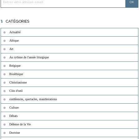
CATÉGORIES
Actualité
Afrique
Art
Au rythme de l'année liturgique
Belgique
Bioéthique
Christianisme
Clin d'oeil
conférences, spectacles, manifestations
Culture
Débats
Défense de la Vie
Doctrine