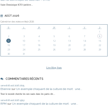
Saint Dominique KTO (archive...
AOÛT 2026
Calendrier des notes en Août 2026
D
L
M
M
J
V
S
1
2
3
4
5
6
7
8
9
10
11
12
13
14
15
16
17
18
19
20
21
22
23
24
25
26
27
28
29
30
31
Live Blog Stats
COMMENTAIRES RÉCENTS
samedi 08
août 2026
21h25
Etienne
sur
Un exemple choquant de la culture de mort : une...
Tout le monde cherche les neo nazis dans les partis dit...
samedi 08
août 2026
19h51
RPM
sur
Un exemple choquant de la culture de mort : une...