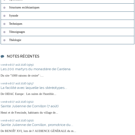
Structures ecclésiastiques
Synode
Techniques
Témoignages
Théologie
NOTES RÉCENTES
vendredi 07
août 2026
09h50
Les 200 martyrs du monastère de Cardena
Du site "1000 raisons de croire" :...
vendredi 07
août 2026
09h37
La facilité avec laquelle les stéréotypes...
De OIDAC Europe : Les suites de l'horrible...
vendredi 07
août 2026
09h22
Sainte Julienne de Cornillon (7 août)
Henri et de Frescinde, habitants du village de...
vendredi 07
août 2026
09h20
Sainte Julienne de Cornillon, promotrice du...
De BENOÎT XVI, lors de l' AUDIENCE GÉNÉRALE du m...