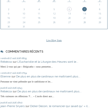
D
L
M
M
J
V
S
1
2
3
4
5
6
7
8
9
10
11
12
13
14
15
16
17
18
19
20
21
22
23
24
25
26
27
28
29
30
31
Live Blog Stats
COMMENTAIRES RÉCENTS
vendredi 07
août 2026
08h35
Rébécca
sur
L’Eucharistie et la Liturgie des Heures sont le...
Merci à vous qui par « Belgicatho » nous permettez...
vendredi 07
août 2026
07h54
Etienne
sur
De plus en plus de cardinaux ne maîtrisent plus...
Personne ne vient prétendre que le catéchisme et les...
jeudi 06
août 2026
23h43
Rébécca
sur
De plus en plus de cardinaux ne maîtrisent plus...
Très curieuses ces réflexions ?!… « L'accès direct aux...
jeudi 06
août 2026
16h10
jean-Pierre Snyers
sur
Didier Decoin, le romancier qui savait qu' « il...