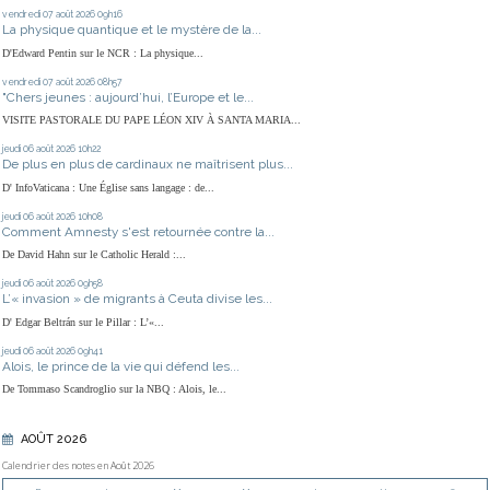
vendredi 07
août 2026
09h16
La physique quantique et le mystère de la...
D'Edward Pentin sur le NCR : La physique...
vendredi 07
août 2026
08h57
"Chers jeunes : aujourd’hui, l’Europe et le...
VISITE PASTORALE DU PAPE LÉON XIV À SANTA MARIA...
jeudi 06
août 2026
10h22
De plus en plus de cardinaux ne maîtrisent plus...
D' InfoVaticana : Une Église sans langage : de...
jeudi 06
août 2026
10h08
Comment Amnesty s'est retournée contre la...
De David Hahn sur le Catholic Herald :...
jeudi 06
août 2026
09h58
L’« invasion » de migrants à Ceuta divise les...
D' Edgar Beltrán sur le Pillar : L’«...
jeudi 06
août 2026
09h41
Alois, le prince de la vie qui défend les...
De Tommaso Scandroglio sur la NBQ : Alois, le...
AOÛT 2026
Calendrier des notes en Août 2026