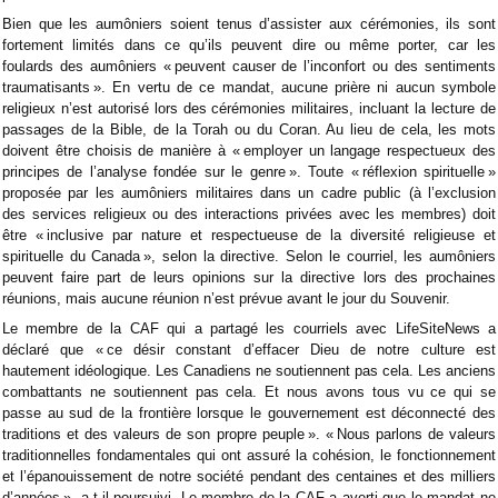
Bien que les aumôniers soient tenus d’assister aux cérémonies, ils sont
fortement limités dans ce qu’ils peuvent dire ou même porter, car les
foulards des aumôniers « peuvent causer de l’inconfort ou des sentiments
traumatisants ». En vertu de ce mandat, aucune prière ni aucun symbole
religieux n’est autorisé lors des cérémonies militaires, incluant la lecture de
passages de la Bible, de la Torah ou du Coran. Au lieu de cela, les mots
doivent être choisis de manière à « employer un langage respectueux des
principes de l’analyse fondée sur le genre ». Toute « réflexion spirituelle »
proposée par les aumôniers militaires dans un cadre public (à l’exclusion
des services religieux ou des interactions privées avec les membres) doit
être « inclusive par nature et respectueuse de la diversité religieuse et
spirituelle du Canada », selon la directive. Selon le courriel, les aumôniers
peuvent faire part de leurs opinions sur la directive lors des prochaines
réunions, mais aucune réunion n’est prévue avant le jour du Souvenir.
Le membre de la CAF qui a partagé les courriels avec LifeSiteNews a
déclaré que « ce désir constant d’effacer Dieu de notre culture est
hautement idéologique. Les Canadiens ne soutiennent pas cela. Les anciens
combattants ne soutiennent pas cela. Et nous avons tous vu ce qui se
passe au sud de la frontière lorsque le gouvernement est déconnecté des
traditions et des valeurs de son propre peuple ». « Nous parlons de valeurs
traditionnelles fondamentales qui ont assuré la cohésion, le fonctionnement
et l’épanouissement de notre société pendant des centaines et des milliers
d’années », a-t-il poursuivi. Le membre de la CAF a averti que le mandat ne