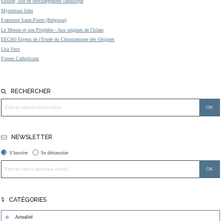
Exultet, site de téléchargement catholique
Mysterium fidei
Fraternité Saint-Pierre (Belgique)
Le Messie et son Prophète - Aux origines de l'Islam
EEChO Enjeux de l'Etude du Christianisme des Origines
Una Voce
Forum Catholicum
RECHERCHER
NEWSLETTER
S'inscrire
Se désinscrire
CATÉGORIES
Actualité