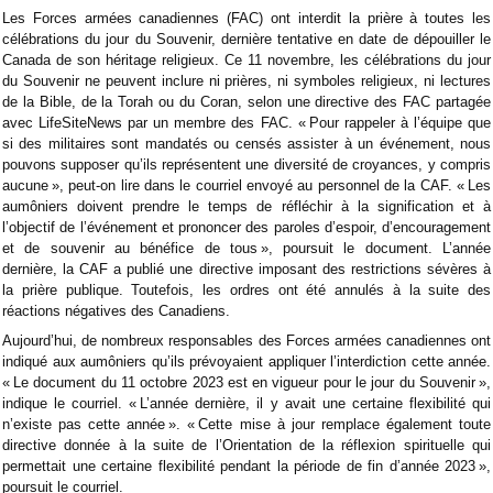
Les Forces armées canadiennes (FAC) ont interdit la prière à toutes les
célébrations du jour du Souvenir, dernière tentative en date de dépouiller le
Canada de son héritage religieux. Ce 11 novembre, les célébrations du jour
du Souvenir ne peuvent inclure ni prières, ni symboles religieux, ni lectures
de la Bible, de la Torah ou du Coran, selon une directive des FAC partagée
avec LifeSiteNews par un membre des FAC. « Pour rappeler à l’équipe que
si des militaires sont mandatés ou censés assister à un événement, nous
pouvons supposer qu’ils représentent une diversité de croyances, y compris
aucune », peut-on lire dans le courriel envoyé au personnel de la CAF. « Les
aumôniers doivent prendre le temps de réfléchir à la signification et à
l’objectif de l’événement et prononcer des paroles d’espoir, d’encouragement
et de souvenir au bénéfice de tous », poursuit le document. L’année
dernière, la CAF a publié une directive imposant des restrictions sévères à
la prière publique. Toutefois, les ordres ont été annulés à la suite des
réactions négatives des Canadiens.
Aujourd’hui, de nombreux responsables des Forces armées canadiennes ont
indiqué aux aumôniers qu’ils prévoyaient appliquer l’interdiction cette année.
« Le document du 11 octobre 2023 est en vigueur pour le jour du Souvenir »,
indique le courriel. « L’année dernière, il y avait une certaine flexibilité qui
n’existe pas cette année ». « Cette mise à jour remplace également toute
directive donnée à la suite de l’Orientation de la réflexion spirituelle qui
permettait une certaine flexibilité pendant la période de fin d’année 2023 »,
poursuit le courriel.