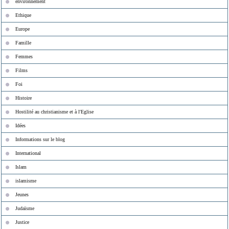
environnement
Ethique
Europe
Famille
Femmes
Films
Foi
Histoire
Hostilité au christianisme et à l'Eglise
Idées
Informations sur le blog
International
Islam
islamisme
Jeunes
Judaïsme
Justice