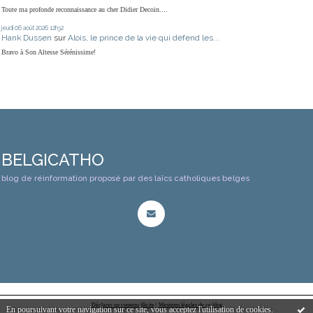
Toute ma profonde reconnaissance au cher Didier Decoin....
jeudi 06
août 2026
12h32
Hank Dussen
sur
Alois, le prince de la vie qui défend les...
Bravo à Son Altesse Sérénissime!
BELGICATHO
blog de réinformation proposé par des laïcs catholiques belges
Déclarer un contenu illicite
|
Mentions légales de ce blog
En poursuivant votre navigation sur ce site, vous acceptez l'utilisation de cookies.