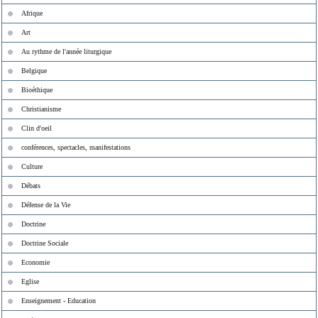
Afrique
Art
Au rythme de l'année liturgique
Belgique
Bioéthique
Christianisme
Clin d'oeil
conférences, spectacles, manifestations
Culture
Débats
Défense de la Vie
Doctrine
Doctrine Sociale
Economie
Eglise
Enseignement - Education