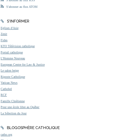
S'abonner au flux RSS
S'abonner au flux ATOM
S'INFORMER
Eglises d'Asie
Zenit
Fides
KTO Télévision catholique
Portail catholique
L'Homme Nouveau
European Centre for Law & Justice
Le salon beige
Riposte Catholique
Vatican News
Cathobel
RCF
Famille Chrétienne
Pour une école libre au Québec
La Sélection du Jour
BLOGOSPHÈRE CATHOLIQUE
catho.org