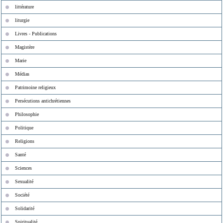
littérature
liturgie
Livres - Publications
Magistère
Marie
Médias
Patrimoine religieux
Persécutions antichrétiennes
Philosophie
Politique
Religions
Santé
Sciences
Sexualité
Société
Solidarité
Spiritualité