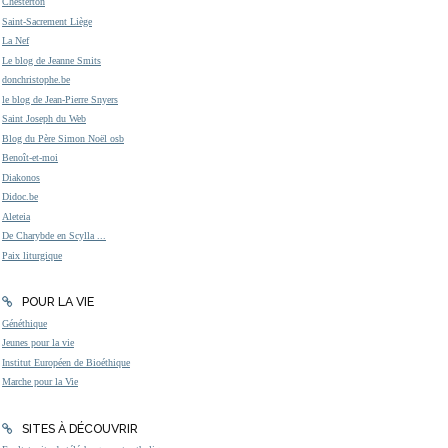
Chesterton
Saint-Sacrement Liège
La Nef
Le blog de Jeanne Smits
donchristophe.be
le blog de Jean-Pierre Snyers
Saint Joseph du Web
Blog du Père Simon Noël osb
Benoît-et-moi
Diakonos
Didoc.be
Aleteia
De Charybde en Scylla ...
Paix liturgique
POUR LA VIE
Généthique
Jeunes pour la vie
Institut Européen de Bioéthique
Marche pour la Vie
SITES À DÉCOUVRIR