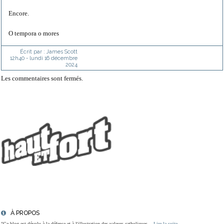
Encore.
O tempora o mores
Écrit par :
James Scott
12h40
-
lundi 16
décembre
2024
Les commentaires sont fermés.
À PROPOS
"Ce blog est dévolu à la défense et à l'illustration des valeurs catholiques...
Lire la suite