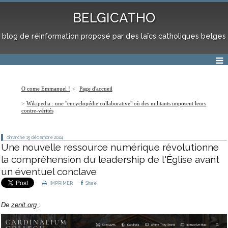
BELGICATHO
blog de réinformation proposé par des laïcs catholiques belges
O come Emmanuel !
Page d'accueil
Wikipedia : une "encyclopédie collaborative" où des militants imposent leurs
contre-vérités
dimanche 15
décembre 2024
Une nouvelle ressource numérique révolutionne
la compréhension du leadership de l'Église avant
un éventuel conclave
IMPRIMER
Share
De
zenit.org
: