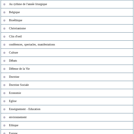
Au rythme de l'année liturgique
Belgique
Bioéthique
Christianisme
Clin d'oeil
conférences, spectacles, manifestations
Culture
Débats
Défense de la Vie
Doctrine
Doctrine Sociale
Economie
Eglise
Enseignement - Education
environnement
Ethique
Europe