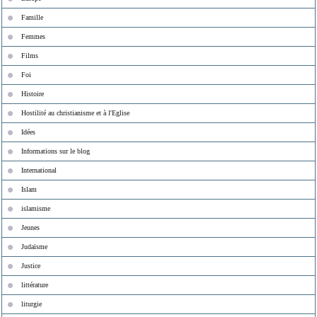
Famille
Femmes
Films
Foi
Histoire
Hostilité au christianisme et à l'Eglise
Idées
Informations sur le blog
International
Islam
islamisme
Jeunes
Judaïsme
Justice
littérature
liturgie