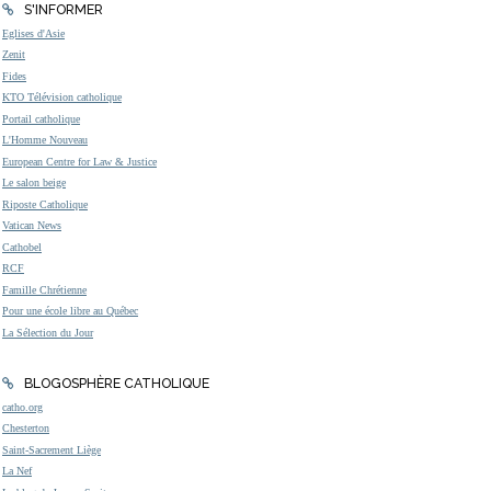
S'INFORMER
Eglises d'Asie
Zenit
Fides
KTO Télévision catholique
Portail catholique
L'Homme Nouveau
European Centre for Law & Justice
Le salon beige
Riposte Catholique
Vatican News
Cathobel
RCF
Famille Chrétienne
Pour une école libre au Québec
La Sélection du Jour
BLOGOSPHÈRE CATHOLIQUE
catho.org
Chesterton
Saint-Sacrement Liège
La Nef