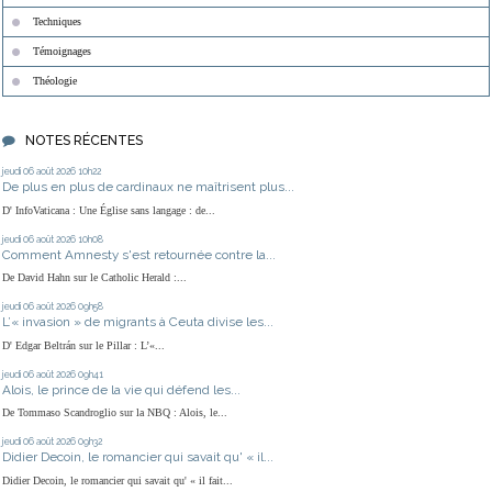
Techniques
Témoignages
Théologie
NOTES RÉCENTES
jeudi 06
août 2026
10h22
De plus en plus de cardinaux ne maîtrisent plus...
D' InfoVaticana : Une Église sans langage : de...
jeudi 06
août 2026
10h08
Comment Amnesty s'est retournée contre la...
De David Hahn sur le Catholic Herald :...
jeudi 06
août 2026
09h58
L’« invasion » de migrants à Ceuta divise les...
D' Edgar Beltrán sur le Pillar : L’«...
jeudi 06
août 2026
09h41
Alois, le prince de la vie qui défend les...
De Tommaso Scandroglio sur la NBQ : Alois, le...
jeudi 06
août 2026
09h32
Didier Decoin, le romancier qui savait qu' « il...
Didier Decoin, le romancier qui savait qu' « il fait...