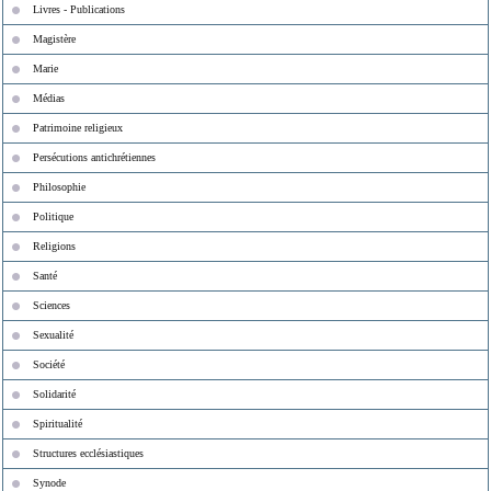
Livres - Publications
Magistère
Marie
Médias
Patrimoine religieux
Persécutions antichrétiennes
Philosophie
Politique
Religions
Santé
Sciences
Sexualité
Société
Solidarité
Spiritualité
Structures ecclésiastiques
Synode