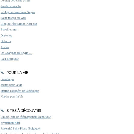
Le blog de Jeanne Smits
donchristophe.be
le blog de Jean-Pierre Snyers
Saint Joseph du Web
Blog du Père Simon Noël osb
Benoît-et-moi
Diakonos
Didoc.be
Aleteia
De Charybde en Scylla ...
Paix liturgique
POUR LA VIE
Généthique
Jeunes pour la vie
Institut Européen de Bioéthique
Marche pour la Vie
SITES À DÉCOUVRIR
Exultet, site de téléchargement catholique
Mysterium fidei
Fraternité Saint-Pierre (Belgique)