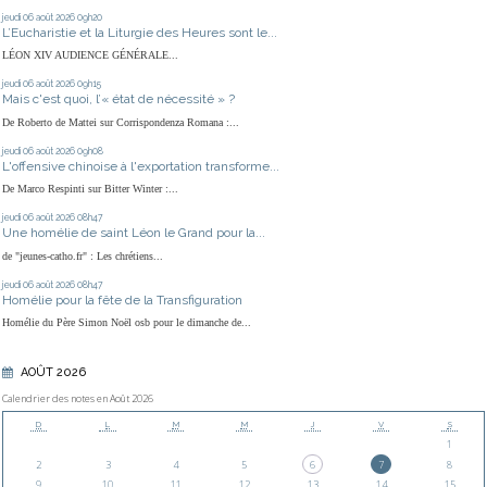
jeudi 06
août 2026
09h20
L’Eucharistie et la Liturgie des Heures sont le...
LÉON XIV AUDIENCE GÉNÉRALE...
jeudi 06
août 2026
09h15
Mais c'est quoi, l’« état de nécessité » ?
De Roberto de Mattei sur Corrispondenza Romana :...
jeudi 06
août 2026
09h08
L'offensive chinoise à l'exportation transforme...
De Marco Respinti sur Bitter Winter :...
jeudi 06
août 2026
08h47
Une homélie de saint Léon le Grand pour la...
de "jeunes-catho.fr" : Les chrétiens...
jeudi 06
août 2026
08h47
Homélie pour la fête de la Transfiguration
Homélie du Père Simon Noël osb pour le dimanche de...
AOÛT 2026
Calendrier des notes en Août 2026
D
L
M
M
J
V
S
1
2
3
4
5
6
7
8
9
10
11
12
13
14
15