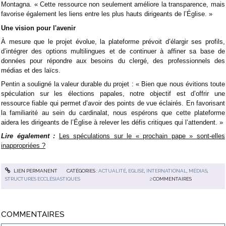
Montagna. « Cette ressource non seulement améliore la transparence, mais
favorise également les liens entre les plus hauts dirigeants de l’Église. »
Une vision pour l'avenir
À mesure que le projet évolue, la plateforme prévoit d’élargir ses profils,
d’intégrer des options multilingues et de continuer à affiner sa base de
données pour répondre aux besoins du clergé, des professionnels des
médias et des laïcs.
Pentin a souligné la valeur durable du projet : « Bien que nous évitions toute
spéculation sur les élections papales, notre objectif est d’offrir une
ressource fiable qui permet d’avoir des points de vue éclairés. En favorisant
la familiarité au sein du cardinalat, nous espérons que cette plateforme
aidera les dirigeants de l’Église à relever les défis critiques qui l’attendent. »
Lire également :
Les spéculations sur le « prochain pape » sont-elles
inappropriées ?
LIEN PERMANENT
CATÉGORIES :
ACTUALITÉ
,
EGLISE
,
INTERNATIONAL
,
MÉDIAS
,
STRUCTURES ECCLÉSIASTIQUES
2
COMMENTAIRES
COMMENTAIRES