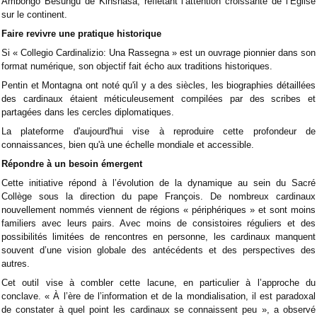
Ambongo Besungu de Kinshasa, reflétant l’attention croissante de l’Église
sur le continent.
Faire revivre une pratique historique
Si « Collegio Cardinalizio: Una Rassegna » est un ouvrage pionnier dans son
format numérique, son objectif fait écho aux traditions historiques.
Pentin et Montagna ont noté qu'il y a des siècles, les biographies détaillées
des cardinaux étaient méticuleusement compilées par des scribes et
partagées dans les cercles diplomatiques.
La plateforme d'aujourd'hui vise à reproduire cette profondeur de
connaissances, bien qu'à une échelle mondiale et accessible.
Répondre à un besoin émergent
Cette initiative répond à l’évolution de la dynamique au sein du Sacré
Collège sous la direction du pape François. De nombreux cardinaux
nouvellement nommés viennent de régions « périphériques » et sont moins
familiers avec leurs pairs. Avec moins de consistoires réguliers et des
possibilités limitées de rencontres en personne, les cardinaux manquent
souvent d’une vision globale des antécédents et des perspectives des
autres.
Cet outil vise à combler cette lacune, en particulier à l’approche du
conclave. « À l’ère de l’information et de la mondialisation, il est paradoxal
de constater à quel point les cardinaux se connaissent peu », a observé