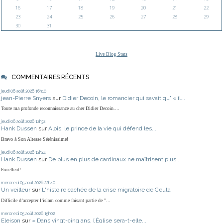
16
17
18
19
20
21
22
23
24
25
26
27
28
29
30
31
Live Blog Stats
COMMENTAIRES RÉCENTS
jeudi 06
août 2026
16h10
jean-Pierre Snyers
sur
Didier Decoin, le romancier qui savait qu' « il...
Toute ma profonde reconnaissance au cher Didier Decoin....
jeudi 06
août 2026
12h32
Hank Dussen
sur
Alois, le prince de la vie qui défend les...
Bravo à Son Altesse Sérénissime!
jeudi 06
août 2026
12h24
Hank Dussen
sur
De plus en plus de cardinaux ne maîtrisent plus...
Excellent!
mercredi 05
août 2026
22h40
Un veilleur
sur
L'histoire cachée de la crise migratoire de Ceuta
Difficile d’accepter l’islam comme faisant partie de ”...
mercredi 05
août 2026
15h02
Eleison
sur
« Dans vingt-cinq ans, l’Église sera-t-elle...