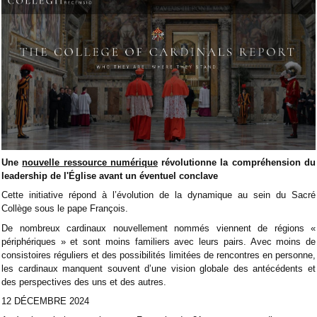
Une
nouvelle ressource numérique
révolutionne la compréhension du
leadership de l'Église avant un éventuel conclave
Cette initiative répond à l’évolution de la dynamique au sein du Sacré
Collège sous le pape François.
De nombreux cardinaux nouvellement nommés viennent de régions «
périphériques » et sont moins familiers avec leurs pairs. Avec moins de
consistoires réguliers et des possibilités limitées de rencontres en personne,
les cardinaux manquent souvent d’une vision globale des antécédents et
des perspectives des uns et des autres.
12 DÉCEMBRE 2024