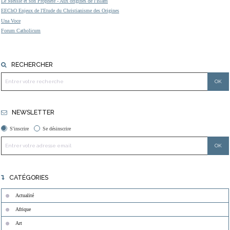
Le Messie et son Prophète - Aux origines de l'Islam
EEChO Enjeux de l'Etude du Christianisme des Origines
Una Voce
Forum Catholicum
RECHERCHER
NEWSLETTER
S'inscrire
Se désinscrire
CATÉGORIES
Actualité
Afrique
Art