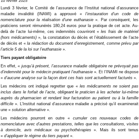
10 février 2025
Lundi 3 février, le Comité de l’assurance de l’Institut national d’assurance
maladie invalidité (INAMI) a approuvé «
l’instauration d’un code de
nomenclature pour la réalisation d’une euthanasie
». Par conséquent, les
praticiens seront rémunérés 180,24 euros pour la pratique de cet acte. Au-
delà de l’acte lui-même, ces indemnités couvriront «
les frais de matériel
(hors médicaments)
», la constatation du décès et l’établissement de l’acte
de décès et «
la rédaction du document d’enregistrement, comme prévu par
l’article 5 de la loi sur l’euthanasie
».
Tiers payant obligatoire
En effet, «
jusqu’à présent, l’assurance maladie obligatoire ne prévoyait pas
d’indemnité pour le médecin pratiquant l’euthanasie
». Et l’INAMI ne dispose
«
d’aucune analyse sur la façon dont ces frais sont actuellement facturés
».
Les médecins ont indiqué regretter que «
les médicaments ne soient pas
inclus dans le forfait de l’acte, obligeant le praticien à les acheter lui-même
auprès du pharmacien et rendant leur facturation au patient ou à la famille
difficile
». L’Institut national d’assurance maladie a précisé qu’il examinerait
une «
solution alternative
».
Les médecins pourront en outre «
cumuler ces nouveaux codes de
nomenclature avec d’autres prestations, telles que les consultations, visites
à domicile, avis médicaux ou psychothérapies
». Mais ils sont tenus
«
d’appliquer le régime du tiers payant
».