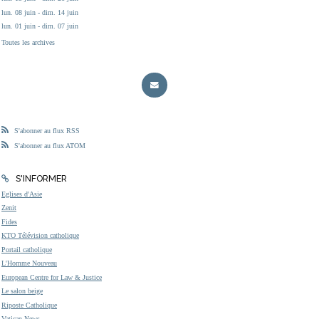
lun. 08 juin - dim. 14 juin
lun. 01 juin - dim. 07 juin
Toutes les archives
S'abonner au flux RSS
S'abonner au flux ATOM
S'INFORMER
Eglises d'Asie
Zenit
Fides
KTO Télévision catholique
Portail catholique
L'Homme Nouveau
European Centre for Law & Justice
Le salon beige
Riposte Catholique
Vatican News