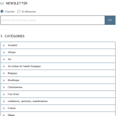
NEWSLETTER
S'inscrire
Se désinscrire
CATÉGORIES
Actualité
Afrique
Art
Au rythme de l'année liturgique
Belgique
Bioéthique
Christianisme
Clin d'oeil
conférences, spectacles, manifestations
Culture
Débats