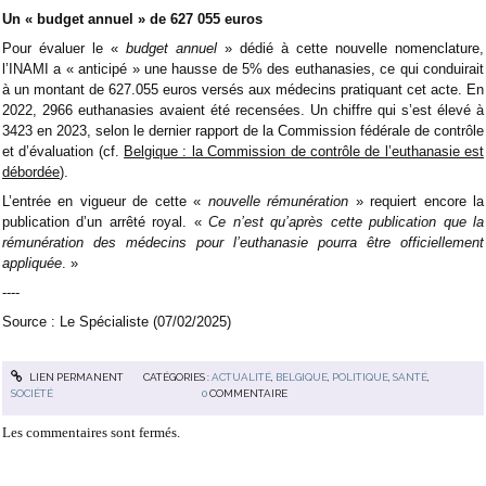
Un « budget annuel » de 627 055 euros
Pour évaluer le «
budget annuel
» dédié à cette nouvelle nomenclature,
l’INAMI a « anticipé » une hausse de 5% des euthanasies, ce qui conduirait
à un montant de 627.055 euros versés aux médecins pratiquant cet acte. En
2022, 2966 euthanasies avaient été recensées. Un chiffre qui s’est élevé à
3423 en 2023, selon le dernier rapport de la Commission fédérale de contrôle
et d’évaluation (cf.
Belgique : la Commission de contrôle de l’euthanasie est
débordée
).
L’entrée en vigueur de cette «
nouvelle rémunération
» requiert encore la
publication d’un arrêté royal. «
Ce n’est qu’après cette publication que la
rémunération des médecins pour l’euthanasie pourra être officiellement
appliquée
. »
----
Source : Le Spécialiste (07/02/2025)
LIEN PERMANENT
CATÉGORIES :
ACTUALITÉ
,
BELGIQUE
,
POLITIQUE
,
SANTÉ
,
SOCIÉTÉ
0
COMMENTAIRE
Les commentaires sont fermés.