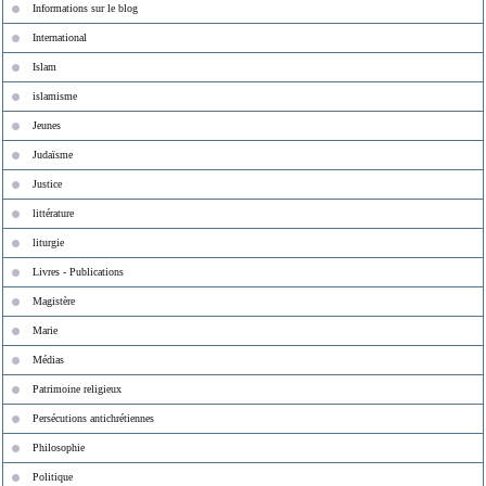
Informations sur le blog
International
Islam
islamisme
Jeunes
Judaïsme
Justice
littérature
liturgie
Livres - Publications
Magistère
Marie
Médias
Patrimoine religieux
Persécutions antichrétiennes
Philosophie
Politique