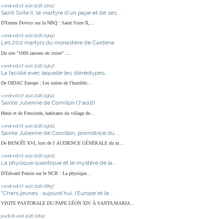
vendredi 07
août 2026
10h10
Saint Sixte II, le martyre d'un pape et de ses...
D'Ermes Dovico sur la NBQ : Saint Sixte II,...
vendredi 07
août 2026
09h50
Les 200 martyrs du monastère de Cardena
Du site "1000 raisons de croire" :...
vendredi 07
août 2026
09h37
La facilité avec laquelle les stéréotypes...
De OIDAC Europe : Les suites de l'horrible...
vendredi 07
août 2026
09h22
Sainte Julienne de Cornillon (7 août)
Henri et de Frescinde, habitants du village de...
vendredi 07
août 2026
09h20
Sainte Julienne de Cornillon, promotrice du...
De BENOÎT XVI, lors de l' AUDIENCE GÉNÉRALE du m...
vendredi 07
août 2026
09h16
La physique quantique et le mystère de la...
D'Edward Pentin sur le NCR : La physique...
vendredi 07
août 2026
08h57
"Chers jeunes : aujourd’hui, l’Europe et le...
VISITE PASTORALE DU PAPE LÉON XIV À SANTA MARIA...
jeudi 06
août 2026
10h22