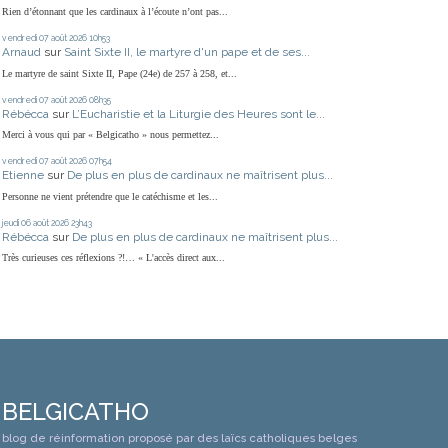
Rien d’étonnant que les cardinaux à l’écoute n’ont pas...
vendredi 07
août 2026
10h53
Arnaud
sur
Saint Sixte II, le martyre d'un pape et de ses...
Le martyre de saint Sixte II, Pape (24e) de 257 à 258, et...
vendredi 07
août 2026
08h35
Rébécca
sur
L’Eucharistie et la Liturgie des Heures sont le...
Merci à vous qui par « Belgicatho » nous permettez...
vendredi 07
août 2026
07h54
Etienne
sur
De plus en plus de cardinaux ne maîtrisent plus...
Personne ne vient prétendre que le catéchisme et les...
jeudi 06
août 2026
23h43
Rébécca
sur
De plus en plus de cardinaux ne maîtrisent plus...
Très curieuses ces réflexions ?!… « L'accès direct aux...
BELGICATHO
blog de réinformation proposé par des laïcs catholiques belges