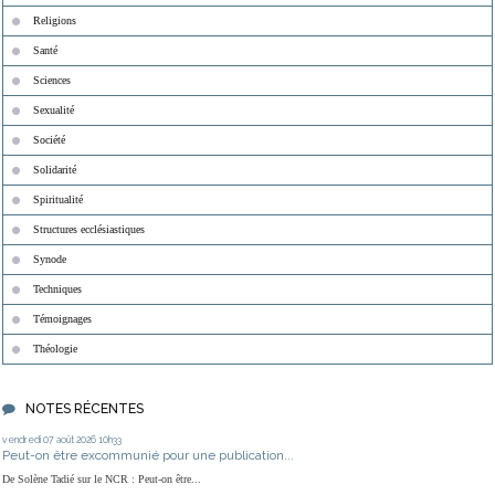
Religions
Santé
Sciences
Sexualité
Société
Solidarité
Spiritualité
Structures ecclésiastiques
Synode
Techniques
Témoignages
Théologie
NOTES RÉCENTES
vendredi 07
août 2026
10h33
Peut-on être excommunié pour une publication...
De Solène Tadié sur le NCR : Peut-on être...