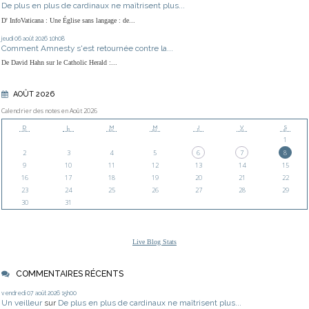
De plus en plus de cardinaux ne maîtrisent plus...
D' InfoVaticana : Une Église sans langage : de...
jeudi 06
août 2026
10h08
Comment Amnesty s'est retournée contre la...
De David Hahn sur le Catholic Herald :...
AOÛT 2026
Calendrier des notes en Août 2026
D
L
M
M
J
V
S
1
2
3
4
5
6
7
8
9
10
11
12
13
14
15
16
17
18
19
20
21
22
23
24
25
26
27
28
29
30
31
Live Blog Stats
COMMENTAIRES RÉCENTS
vendredi 07
août 2026
15h00
Un veilleur
sur
De plus en plus de cardinaux ne maîtrisent plus...