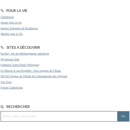
POUR LA VIE
Généthique
Jeunes pour la vie
Institut Européen de Bioéthique
Marche pour la Vie
SITES À DÉCOUVRIR
Exultet, site de téléchargement catholique
Mysterium fidei
Fraternité Saint-Pierre (Belgique)
Le Messie et son Prophète - Aux origines de l'Islam
EEChO Enjeux de l'Etude du Christianisme des Origines
Una Voce
Forum Catholicum
RECHERCHER