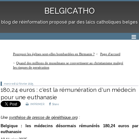
BELGICATHO
blog de réinformation proposé par des laïcs catholiques belges
Pourquoi les églises sont-elles bombardées en Birmanie ?
Page d'accueil
Quand des millions de musulmans se convertissent au christianisme malgré
les risques de persécution
mercredi 12
février 2025
180,24 euros : c'est la rémunération d'un médecin
pour une euthanasie
IMPRIMER
Share
Une
synthèse de presse de gènéthique.org
:
Belgique : les médecins désormais rémunérés 180,24 euros par
euthanasie