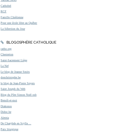
Cathobel
RCF
Famille Chrétienne
Pour une école libre au Québec
La Sélection du Jour
BLOGOSPHÈRE CATHOLIQUE
catho.org
Chesterton
Saint-Sacrement Liège
La Nef
Le blog de Jeanne Smits
donchristophe.be
le blog de Jean-Pierre Snyers
Saint Joseph du Web
Blog du Père Simon Noël osb
Benoît-et-moi
Diakonos
Didoc.be
Aleteia
De Charybde en Scylla ...
Paix liturgique