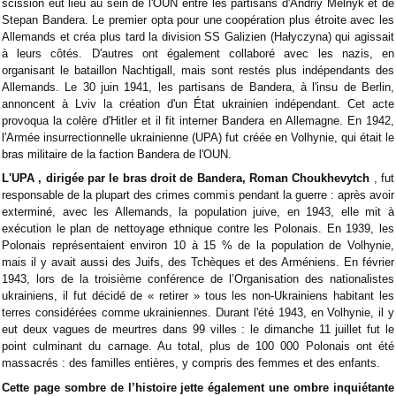
scission eut lieu au sein de l'OUN entre les partisans d'Andriy Melnyk et de
Stepan Bandera. Le premier opta pour une coopération plus étroite avec les
Allemands et créa plus tard la division SS Galizien (Hałyczyna) qui agissait
à leurs côtés. D'autres ont également collaboré avec les nazis, en
organisant le bataillon Nachtigall, mais sont restés plus indépendants des
Allemands. Le 30 juin 1941, les partisans de Bandera, à l'insu de Berlin,
annoncent à Lviv la création d'un État ukrainien indépendant. Cet acte
provoqua la colère d'Hitler et il fit interner Bandera en Allemagne. En 1942,
l'Armée insurrectionnelle ukrainienne (UPA) fut créée en Volhynie, qui était le
bras militaire de la faction Bandera de l'OUN.
L'UPA
,
dirigée par le bras droit de Bandera, Roman Choukhevytch
, fut
responsable de la plupart des crimes commis pendant la guerre : après avoir
exterminé, avec les Allemands, la population juive, en 1943, elle mit à
exécution le plan de nettoyage ethnique contre les Polonais. En 1939, les
Polonais représentaient environ 10 à 15 % de la population de Volhynie,
mais il y avait aussi des Juifs, des Tchèques et des Arméniens. En février
1943, lors de la troisième conférence de l’Organisation des nationalistes
ukrainiens, il fut décidé de « retirer » tous les non-Ukrainiens habitant les
terres considérées comme ukrainiennes. Durant l'été 1943, en Volhynie, il y
eut deux vagues de meurtres dans 99 villes : le dimanche 11 juillet fut le
point culminant du carnage. Au total, plus de 100 000 Polonais ont été
massacrés : des familles entières, y compris des femmes et des enfants.
Cette
page
sombre de
l’histoire
jette
également une ombre inquiétante