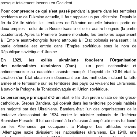
presque totalement inconnu en Occident.
Pour comprendre ce qui s'est passé
pendant la guerre dans les territoires
occidentaux de l'Ukraine actuelle, il faut rappeler un peu d'histoire. Depuis la
fin du XVIIIe siècle, les territoires de l'Ukraine actuelle faisaient partie de
deux empires : celui de la Russie tsariste et celui austro-hongrois (la partie
occidentale). Après la Première Guerre mondiale, les territoires appartenant
à l’Empire austro-hongrois furent attribués à l’État polonais renaissant ; la
partie orientale est entrée dans l'Empire soviétique sous le nom de
République soviétique d'Ukraine.
En 1929, les exilés ukrainiens fondèrent l'Organisation
des
nationalistes ukrainiens
(
Oun
)
,
un
parti nationaliste et
anticommuniste au caractère fasciste marqué. L'objectif de l'OUN était la
création d'un État ukrainien indépendant par des méthodes incluant la lutte
armée et le terrorisme sur les territoires des pays où vivaient les Ukrainiens,
à savoir la Pologne, la Tchécoslovaquie et l'Union soviétique.
Le personnage principal d'O
un
était le fils d'un prêtre uniate de rite gréco-
catholique, Stepan Bandera, qui opérait dans les territoires polonais habités
en majorité par des Ukrainiens. Bandera était l'un des organisateurs de la
tentative d'assassinat de 1934 contre le ministre polonais de l'Intérieur
Bronisław Pieracki. Il fut condamné à la réclusion à perpétuité mais fut libéré
par les Allemands qui occupaient la Pologne. Les attitudes envers
l’Allemagne nazie divisaient les nationalistes ukrainiens. En 1940, une