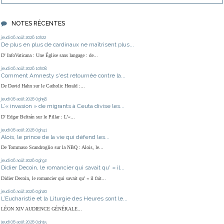
NOTES RÉCENTES
jeudi 06
août 2026
10h22
De plus en plus de cardinaux ne maîtrisent plus...
D' InfoVaticana : Une Église sans langage : de...
jeudi 06
août 2026
10h08
Comment Amnesty s'est retournée contre la...
De David Hahn sur le Catholic Herald :...
jeudi 06
août 2026
09h58
L’« invasion » de migrants à Ceuta divise les...
D' Edgar Beltrán sur le Pillar : L’«...
jeudi 06
août 2026
09h41
Alois, le prince de la vie qui défend les...
De Tommaso Scandroglio sur la NBQ : Alois, le...
jeudi 06
août 2026
09h32
Didier Decoin, le romancier qui savait qu' « il...
Didier Decoin, le romancier qui savait qu' « il fait...
jeudi 06
août 2026
09h20
L’Eucharistie et la Liturgie des Heures sont le...
LÉON XIV AUDIENCE GÉNÉRALE...
jeudi 06
août 2026
09h15