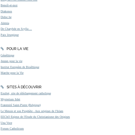
Benoît-et-moi
Diakonos
Didoc.be
Aleteia
De Charybde en Scylla ...
Paix liturgique
POUR LA VIE
Généthique
Jeunes pour la vie
Institut Européen de Bioéthique
Marche pour la Vie
SITES À DÉCOUVRIR
Exultet, site de téléchargement catholique
Mysterium fidei
Fraternité Saint-Pierre (Belgique)
Le Messie et son Prophète - Aux origines de l'Islam
EEChO Enjeux de l'Etude du Christianisme des Origines
Una Voce
Forum Catholicum