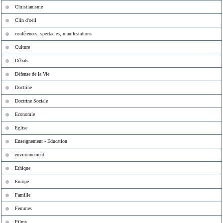
Christianisme
Clin d'oeil
conférences, spectacles, manifestations
Culture
Débats
Défense de la Vie
Doctrine
Doctrine Sociale
Economie
Eglise
Enseignement - Education
environnement
Ethique
Europe
Famille
Femmes
Films