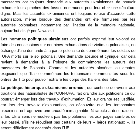
massacres ont toujours demandé aux autorités ukrainiennes de pouvoir
exhumer leurs proches des fosses communes pour leur offrir une sépulture
digne. Mais les autorités ukrainiennes ont toujours refusé d'accorder cette
autorisation, même lorsque des demandes ont été formulées par les
autorités polonaises, notamment par l'Institut de la mémoire nationale,
aujourd'hui dirigé par Nawrocki.
Les hommes politiques ukrainiens
ont parfois exprimé leur volonté de
faire des concessions sur certaines exhumations de victimes polonaises, en
échange d'une demande à la partie polonaise de commémorer les soldats de
l'UPA morts sur le sol polonais. Une demande absurde et cynique, car cela
revient à demander à la Pologne de commémorer les auteurs des
massacres de Polonais. Comme si les autorités slovènes ou croates
exigeaient que l'Italie commémore les tortionnaires communistes sous les
ordres de Tito pour pouvoir extraire les corps des Italiens des fobe.
La politique historique ukrainienne erronée
, qui continue de revenir aux
traditions des nationalistes de l’OUN-UPA, fait craindre aux politiciens ce qui
pourrait émerger lors des travaux d’exhumation. Et leur crainte est justifiée,
car lors des travaux d’exhumation, on découvrira que les tortionnaires
ukrainiens ont agi avec une cruauté inimaginable. Nawrocki a donc raison :
si les Ukrainiens ne résolvent pas les problèmes liés aux pages sombres de
leur passé, s’ils ne répudient pas certains de leurs « héros nationaux », ils
seront difficilement acceptés dans l’UE.