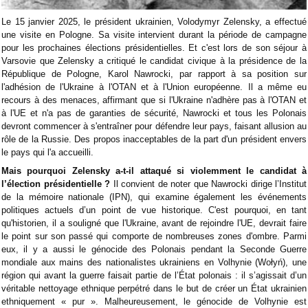
Le 15 janvier 2025, le président ukrainien, Volodymyr Zelensky, a effectué
une visite en Pologne. Sa visite intervient durant la période de campagne
pour les prochaines élections présidentielles. Et c'est lors de son séjour à
Varsovie que Zelensky a critiqué le candidat civique à la présidence de la
République de Pologne, Karol Nawrocki, par rapport à sa position sur
l'adhésion de l'Ukraine à l'OTAN et à l'Union européenne. Il a même eu
recours à des menaces, affirmant que si l'Ukraine n'adhère pas à l'OTAN et
à l'UE et n'a pas de garanties de sécurité, Nawrocki et tous les Polonais
devront commencer à s'entraîner pour défendre leur pays, faisant allusion au
rôle de la Russie. Des propos inacceptables de la part d'un président envers
le pays qui l'a accueilli.
Mais pourquoi Zelensky a-t-il attaqué si
violemment le candidat à
l’élection présidentielle
?
Il convient de noter que Nawrocki dirige l’Institut
de la mémoire nationale (IPN), qui examine également les événements
politiques actuels d’un point de vue historique. C'est pourquoi, en tant
qu'historien, il a souligné que l'Ukraine, avant de rejoindre l'UE, devrait faire
le point sur son passé qui comporte de nombreuses zones d'ombre. Parmi
eux, il y a aussi le génocide des Polonais pendant la Seconde Guerre
mondiale aux mains des nationalistes ukrainiens en Volhynie (Wołyń), une
région qui avant la guerre faisait partie de l’État polonais : il s’agissait d’un
véritable nettoyage ethnique perpétré dans le but de créer un État ukrainien
ethniquement « pur ». Malheureusement, le génocide de Volhynie est