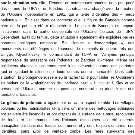
sur la situation actuelle
. Pendant de nombreuses années, on a peu parlé
des crimes de l’UPA et de Bandera. La situation a changé avec la création
de l’Ukraine indépendante en 1991, qui a tenté d’identifier des « héros
nationaux ». Et c’est dans ce contexte que la figure de Bandera comme
père de la patrie a été « récupérée ». Le culte de Bandera est apparu
initialement dans la partie occidentale de l’Ukraine, berceau de l’UPA.
Cependant, au fil du temps, cette situation a également été exploitée par les
hommes politiques nationaux. En Ukraine « démocratique », des
monuments ont été érigés en l’honneur de criminels de guerre tels que
Dmytro Klyachkivsky, le commandant de l’UPA en Volhynie, principal
responsable du massacre des Polonais, et Bandera lui-même. Même les
politiciens ukrainiens ont commencé à les présenter comme des patriotes
tout en gardant le silence sur leurs crimes contre l’humanité. Dans cette
situation, la propagande russe a eu la tâche facile pour cibler les Ukrainiens
en parlant de la « glorification de l’héritage nazi » à Lviv et à Kiev et en
présentant l’Ukraine comme un pays qui construit son identité sur des
fondations fascistes.
Le génocide polonais
a également un autre aspect terrible. Les villages
polonais où les nationalistes ukrainiens ont mené des nettoyages ethniques
ont souvent été incendiés et ont disparu de la surface de la terre, recouverts
de forêts et de champs. Les Polonais assassinés ont été enterrés
principalement dans des fosses communes et y sont toujours enterrés, non
identifiés, sans avoir de véritable tombe. Les rares survivants des