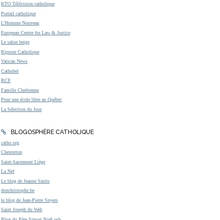
KTO Télévision catholique
Portail catholique
L'Homme Nouveau
European Centre for Law & Justice
Le salon beige
Riposte Catholique
Vatican News
Cathobel
RCF
Famille Chrétienne
Pour une école libre au Québec
La Sélection du Jour
BLOGOSPHÈRE CATHOLIQUE
catho.org
Chesterton
Saint-Sacrement Liège
La Nef
Le blog de Jeanne Smits
donchristophe.be
le blog de Jean-Pierre Snyers
Saint Joseph du Web
Blog du Père Simon Noël osb