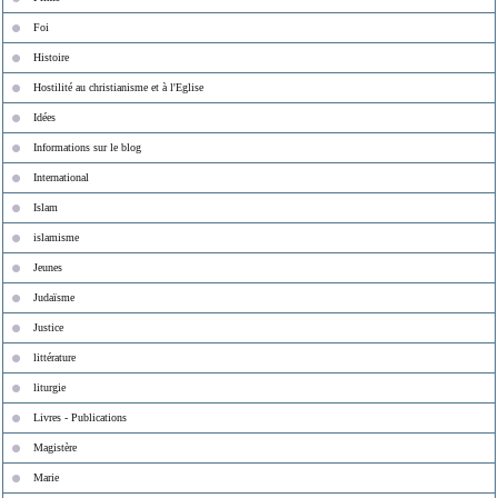
Foi
Histoire
Hostilité au christianisme et à l'Eglise
Idées
Informations sur le blog
International
Islam
islamisme
Jeunes
Judaïsme
Justice
littérature
liturgie
Livres - Publications
Magistère
Marie