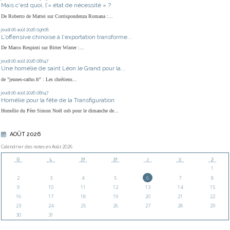
Mais c'est quoi, l’« état de nécessité » ?
De Roberto de Mattei sur Corrispondenza Romana :...
jeudi 06
août 2026
09h08
L'offensive chinoise à l'exportation transforme...
De Marco Respinti sur Bitter Winter :...
jeudi 06
août 2026
08h47
Une homélie de saint Léon le Grand pour la...
de "jeunes-catho.fr" : Les chrétiens...
jeudi 06
août 2026
08h47
Homélie pour la fête de la Transfiguration
Homélie du Père Simon Noël osb pour le dimanche de...
AOÛT 2026
Calendrier des notes en Août 2026
D
L
M
M
J
V
S
1
2
3
4
5
6
7
8
9
10
11
12
13
14
15
16
17
18
19
20
21
22
23
24
25
26
27
28
29
30
31