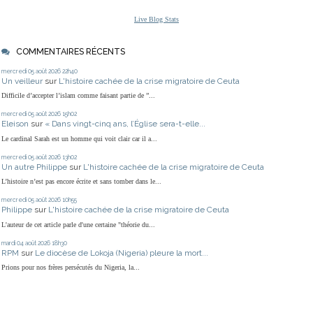
Live Blog Stats
COMMENTAIRES RÉCENTS
mercredi 05
août 2026
22h40
Un veilleur
sur
L'histoire cachée de la crise migratoire de Ceuta
Difficile d’accepter l’islam comme faisant partie de ”...
mercredi 05
août 2026
15h02
Eleison
sur
« Dans vingt-cinq ans, l’Église sera-t-elle...
Le cardinal Sarah est un homme qui voit clair car il a...
mercredi 05
août 2026
13h02
Un autre Philippe
sur
L'histoire cachée de la crise migratoire de Ceuta
L’histoire n’est pas encore écrite et sans tomber dans le...
mercredi 05
août 2026
10h55
Philippe
sur
L'histoire cachée de la crise migratoire de Ceuta
L'auteur de cet article parle d'une certaine "théorie du...
mardi 04
août 2026
18h30
RPM
sur
Le diocèse de Lokoja (Nigeria) pleure la mort...
Prions pour nos frères persécutés du Nigeria, la...