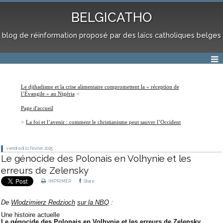
BELGICATHO
blog de réinformation proposé par des laïcs catholiques belges
Le djihadisme et la crise alimentaire compromettent la « réception de
l’Évangile » au Nigéria
Page d'accueil
La foi et l’avenir : comment le christianisme peut sauver l’Occident
vendredi 21
février 2025
Le génocide des Polonais en Volhynie et les
erreurs de Zelensky
IMPRIMER
Share
De
Wlodzimierz Redzioch
sur la NBQ
:
Une histoire actuelle
Le génocide des Polonais en Volhynie et les erreurs de Zelensky