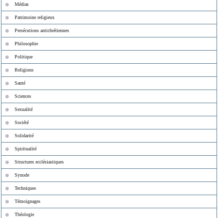
Médias
Patrimoine religieux
Persécutions antichrétiennes
Philosophie
Politique
Religions
Santé
Sciences
Sexualité
Société
Solidarité
Spiritualité
Structures ecclésiastiques
Synode
Techniques
Témoignages
Théologie