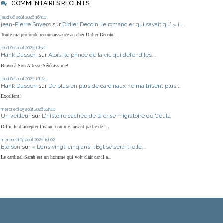
COMMENTAIRES RÉCENTS
jeudi 06
août 2026
16h10
jean-Pierre Snyers
sur
Didier Decoin, le romancier qui savait qu' « il...
Toute ma profonde reconnaissance au cher Didier Decoin....
jeudi 06
août 2026
12h32
Hank Dussen
sur
Alois, le prince de la vie qui défend les...
Bravo à Son Altesse Sérénissime!
jeudi 06
août 2026
12h24
Hank Dussen
sur
De plus en plus de cardinaux ne maîtrisent plus...
Excellent!
mercredi 05
août 2026
22h40
Un veilleur
sur
L'histoire cachée de la crise migratoire de Ceuta
Difficile d’accepter l’islam comme faisant partie de ”...
mercredi 05
août 2026
15h02
Eleison
sur
« Dans vingt-cinq ans, l’Église sera-t-elle...
Le cardinal Sarah est un homme qui voit clair car il a...