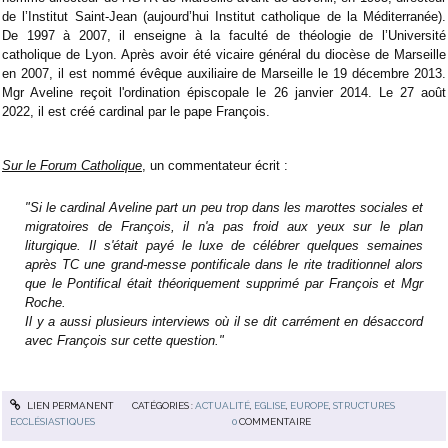
de l’Institut Saint-Jean (aujourd’hui Institut catholique de la Méditerranée).
De 1997 à 2007, il enseigne à la faculté de théologie de l’Université
catholique de Lyon. Après avoir été vicaire général du diocèse de Marseille
en 2007, il est nommé évêque auxiliaire de Marseille le 19 décembre 2013.
Mgr Aveline reçoit l'ordination épiscopale le 26 janvier 2014. Le 27 août
2022, il est créé cardinal par le pape François.
Sur le Forum Catholique
, un commentateur écrit :
"Si le cardinal Aveline part un peu trop dans les marottes sociales et
migratoires de François, il n'a pas froid aux yeux sur le plan
liturgique. Il s'était payé le luxe de célébrer quelques semaines
après TC une grand-messe pontificale dans le rite traditionnel alors
que le Pontifical était théoriquement supprimé par François et Mgr
Roche.
Il y a aussi plusieurs interviews où il se dit carrément en désaccord
avec François sur cette question."
LIEN PERMANENT
CATÉGORIES :
ACTUALITÉ
,
EGLISE
,
EUROPE
,
STRUCTURES
ECCLÉSIASTIQUES
0
COMMENTAIRE