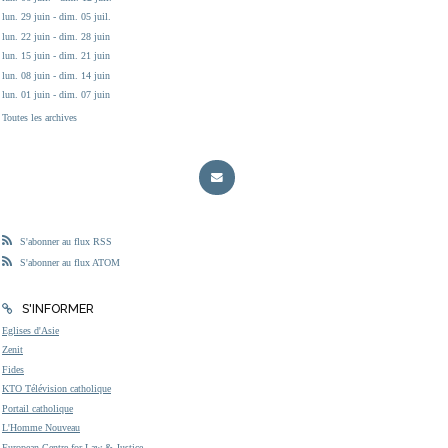
lun. 29 juin - dim. 05 juil.
lun. 22 juin - dim. 28 juin
lun. 15 juin - dim. 21 juin
lun. 08 juin - dim. 14 juin
lun. 01 juin - dim. 07 juin
Toutes les archives
S'abonner au flux RSS
S'abonner au flux ATOM
S'INFORMER
Eglises d'Asie
Zenit
Fides
KTO Télévision catholique
Portail catholique
L'Homme Nouveau
European Centre for Law & Justice