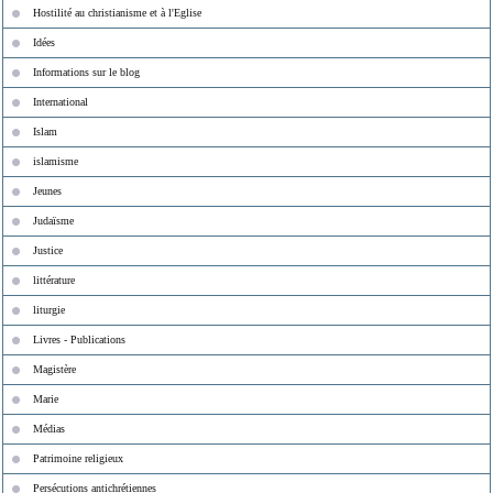
Hostilité au christianisme et à l'Eglise
Idées
Informations sur le blog
International
Islam
islamisme
Jeunes
Judaïsme
Justice
littérature
liturgie
Livres - Publications
Magistère
Marie
Médias
Patrimoine religieux
Persécutions antichrétiennes