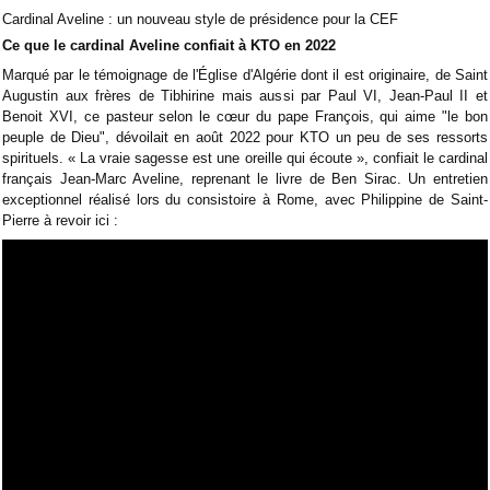
Cardinal Aveline : un nouveau style de présidence pour la CEF
Ce que le cardinal Aveline confiait à KTO en 2022
Marqué par le témoignage de l'Église d'Algérie dont il est originaire, de Saint
Augustin aux frères de Tibhirine mais aussi par Paul VI, Jean-Paul II et
Benoit XVI, ce pasteur selon le cœur du pape François, qui aime "le bon
peuple de Dieu", dévoilait en août 2022 pour KTO un peu de ses ressorts
spirituels. « La vraie sagesse est une oreille qui écoute », confiait le cardinal
français Jean-Marc Aveline, reprenant le livre de Ben Sirac. Un entretien
exceptionnel réalisé lors du consistoire à Rome, avec Philippine de Saint-
Pierre à revoir ici :