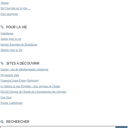
Aleteia
De Charybde en Scylla ...
Paix liturgique
POUR LA VIE
Généthique
Jeunes pour la vie
Institut Européen de Bioéthique
Marche pour la Vie
SITES À DÉCOUVRIR
Exultet, site de téléchargement catholique
Mysterium fidei
Fraternité Saint-Pierre (Belgique)
Le Messie et son Prophète - Aux origines de l'Islam
EEChO Enjeux de l'Etude du Christianisme des Origines
Una Voce
Forum Catholicum
RECHERCHER