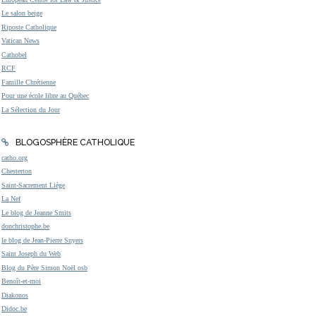
Le salon beige
Riposte Catholique
Vatican News
Cathobel
RCF
Famille Chrétienne
Pour une école libre au Québec
La Sélection du Jour
BLOGOSPHÈRE CATHOLIQUE
catho.org
Chesterton
Saint-Sacrement Liège
La Nef
Le blog de Jeanne Smits
donchristophe.be
le blog de Jean-Pierre Snyers
Saint Joseph du Web
Blog du Père Simon Noël osb
Benoît-et-moi
Diakonos
Didoc.be