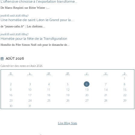
L'offensive chinoise à l'exportation transforme...
De Marco Respinti sur Bitter Winter :...
jeudi 06
août 2026
08h47
Une homélie de saint Léon le Grand pour la...
de "jeunes-catho.fr" : Les chrétiens...
jeudi 06
août 2026
08h47
Homélie pour la fête de la Transfiguration
Homélie du Père Simon Noël osb pour le dimanche de...
AOÛT 2026
Calendrier des notes en Août 2026
D
L
M
M
J
V
S
1
2
3
4
5
6
7
8
9
10
11
12
13
14
15
16
17
18
19
20
21
22
23
24
25
26
27
28
29
30
31
Live Blog Stats