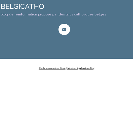
BELGICATHO
blog de réinformation proposé par des laïcs catholiques belges
Déclarer un contenu illicite
|
Mentions légales de ce blog