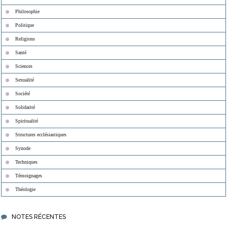
Philosophie
Politique
Religions
Santé
Sciences
Sexualité
Société
Solidarité
Spiritualité
Structures ecclésiastiques
Synode
Techniques
Témoignages
Théologie
NOTES RÉCENTES