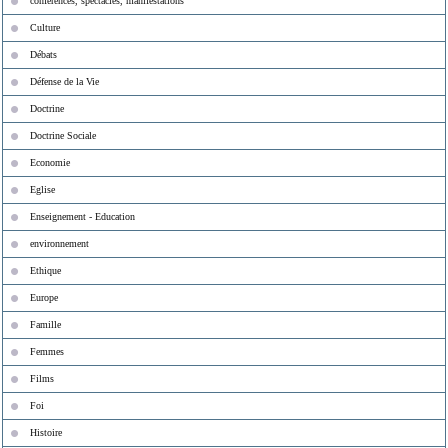
conférences, spectacles, manifestations
Culture
Débats
Défense de la Vie
Doctrine
Doctrine Sociale
Economie
Eglise
Enseignement - Education
environnement
Ethique
Europe
Famille
Femmes
Films
Foi
Histoire