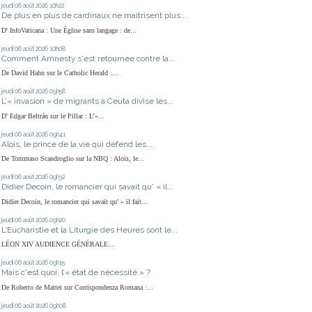
jeudi 06
août 2026
10h22
De plus en plus de cardinaux ne maîtrisent plus...
D' InfoVaticana : Une Église sans langage : de...
jeudi 06
août 2026
10h08
Comment Amnesty s'est retournée contre la...
De David Hahn sur le Catholic Herald :...
jeudi 06
août 2026
09h58
L’« invasion » de migrants à Ceuta divise les...
D' Edgar Beltrán sur le Pillar : L’«...
jeudi 06
août 2026
09h41
Alois, le prince de la vie qui défend les...
De Tommaso Scandroglio sur la NBQ : Alois, le...
jeudi 06
août 2026
09h32
Didier Decoin, le romancier qui savait qu' « il...
Didier Decoin, le romancier qui savait qu' « il fait...
jeudi 06
août 2026
09h20
L’Eucharistie et la Liturgie des Heures sont le...
LÉON XIV AUDIENCE GÉNÉRALE...
jeudi 06
août 2026
09h15
Mais c'est quoi, l’« état de nécessité » ?
De Roberto de Mattei sur Corrispondenza Romana :...
jeudi 06
août 2026
09h08