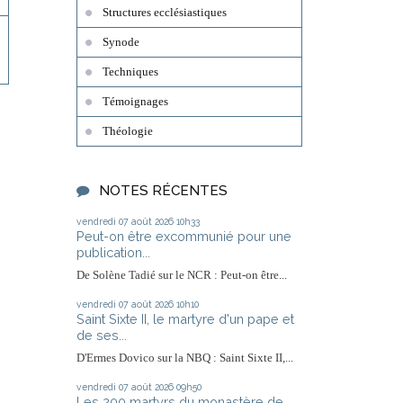
Structures ecclésiastiques
Synode
Techniques
Témoignages
Théologie
NOTES RÉCENTES
vendredi 07
août 2026
10h33
Peut-on être excommunié pour une
publication...
De Solène Tadié sur le NCR : Peut-on être...
vendredi 07
août 2026
10h10
Saint Sixte II, le martyre d'un pape et
de ses...
D'Ermes Dovico sur la NBQ : Saint Sixte II,...
vendredi 07
août 2026
09h50
Les 200 martyrs du monastère de