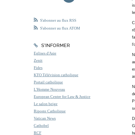
i
l
S'abonner au flux RSS
C
S'abonner au flux ATOM
r
f
l
S'INFORMER
Eglises d'Asie
N
Zenit
a
Fides
e
KTO Télévision catholique
a
Portail catholique
N
L'Homme Nouveau
d
European Centre for Law & Justice
P
Le salon beige
s
Riposte Catholique
Vatican News
D
Cathobel
G
RCF
h