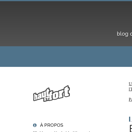
blog 
Un
l'
P
À PROPOS