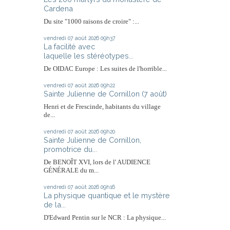
Cardena
Du site "1000 raisons de croire" :...
vendredi 07
août 2026
09h37
La facilité avec
laquelle les stéréotypes...
De OIDAC Europe : Les suites de l'horrible...
vendredi 07
août 2026
09h22
Sainte Julienne de Cornillon (7 août)
Henri et de Frescinde, habitants du village
de...
vendredi 07
août 2026
09h20
Sainte Julienne de Cornillon,
promotrice du...
De BENOÎT XVI, lors de l' AUDIENCE
GÉNÉRALE du m...
vendredi 07
août 2026
09h16
La physique quantique et le mystère
de la...
D'Edward Pentin sur le NCR : La physique...