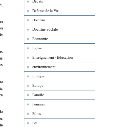
Débats
é,
Défense de la Vie
Doctrine
un
on
Doctrine Sociale
de
Economie
Eglise
ux
Enseignement - Education
us
es
environnement
Ethique
ne
Europe
a,
Famille
re
Femmes
de
Films
ès
Foi
de