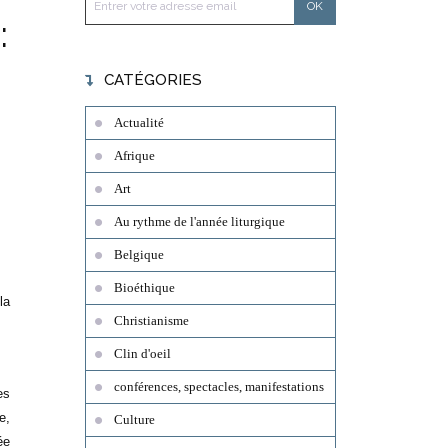
:
CATÉGORIES
Actualité
Afrique
Art
Au rythme de l'année liturgique
Belgique
Bioéthique
la
Christianisme
Clin d'oeil
conférences, spectacles, manifestations
es
e,
Culture
ée