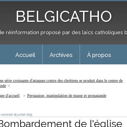
BELGICATHO
de réinformation proposé par des laïcs catholiques 
Accueil
Archives
À propos
e série croissante d'attaques contre des chrétiens se produit dans le centre de
Inde
age d'accueil
Persuasion, manipulation de masse et propagande
vendredi 18
juillet 2025
Bombardement de l'église