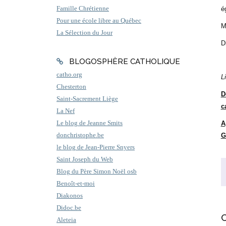
Famille Chrétienne
é
Pour une école libre au Québec
M
La Sélection du Jour
D
BLOGOSPHÈRE CATHOLIQUE
catho.org
L
Chesterton
D
Saint-Sacrement Liège
c
La Nef
Le blog de Jeanne Smits
A
donchristophe.be
G
le blog de Jean-Pierre Snyers
Saint Joseph du Web
Blog du Père Simon Noël osb
Benoît-et-moi
Diakonos
Didoc.be
Aleteia