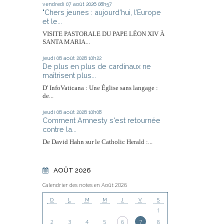
vendredi 07
août 2026
08h57
"Chers jeunes : aujourd’hui, l’Europe
et le...
VISITE PASTORALE DU PAPE LÉON XIV À
SANTA MARIA...
jeudi 06
août 2026
10h22
De plus en plus de cardinaux ne
maîtrisent plus...
D' InfoVaticana : Une Église sans langage :
de...
jeudi 06
août 2026
10h08
Comment Amnesty s'est retournée
contre la...
De David Hahn sur le Catholic Herald :...
AOÛT 2026
Calendrier des notes en Août 2026
D
L
M
M
J
V
S
1
2
3
4
5
6
7
8