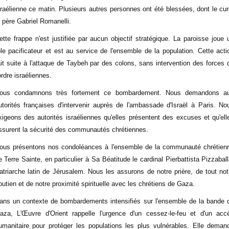
sraélienne ce matin. Plusieurs autres personnes ont été blessées, dont le cur
e père Gabriel Romanelli.
ette frappe n'est justifiée par aucun objectif stratégique. La paroisse joue 
ôle pacificateur et est au service de l'ensemble de la population. Cette acti
ait suite à l'attaque de Taybeh par des colons, sans intervention des forces 
'ordre israéliennes.
ous condamnons très fortement ce bombardement. Nous demandons a
utorités françaises d'intervenir auprès de l'ambassade d'Israël à Paris. No
xigeons des autorités israéliennes qu'elles présentent des excuses et qu'ell
ssurent la sécurité des communautés chrétiennes.
ous présentons nos condoléances à l'ensemble de la communauté chrétien
e Terre Sainte, en particulier à Sa Béatitude le cardinal Pierbattista Pizzaball
atriarche latin de Jérusalem. Nous les assurons de notre prière, de tout not
outien et de notre proximité spirituelle avec les chrétiens de Gaza.
ans un contexte de bombardements intensifiés sur l'ensemble de la bande 
aza, L'Œuvre d'Orient rappelle l'urgence d'un cessez-le-feu et d'un acc
umanitaire pour protéger les populations les plus vulnérables. Elle deman