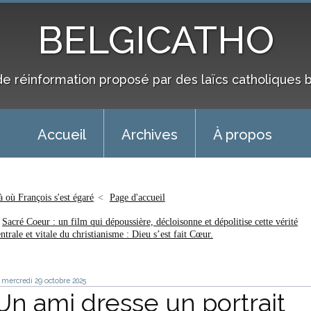
BELGICATHO
de réinformation proposé par des laïcs catholiques 
Accueil
Archives
À propos
à où François s'est égaré
Page d'accueil
Sacré Coeur : un film qui dépoussière, décloisonne et dépolitise cette vérité
ntrale et vitale du christianisme : Dieu s’est fait Cœur.
mercredi 29
octobre 2025
Un ami dresse un portrait