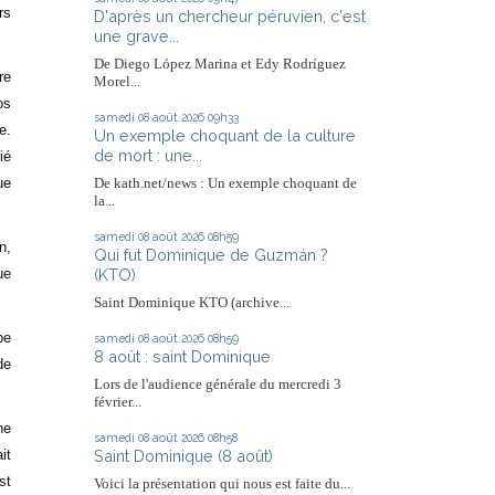
rs
D'après un chercheur péruvien, c'est
une grave...
De Diego López Marina et Edy Rodríguez
re
Morel...
os
samedi 08
août 2026
09h33
e.
Un exemple choquant de la culture
de mort : une...
ié
ue
De kath.net/news : Un exemple choquant de
la...
samedi 08
août 2026
08h59
n,
Qui fut Dominique de Guzmán ?
(KTO)
ue
Saint Dominique KTO (archive...
pe
samedi 08
août 2026
08h59
8 août : saint Dominique
de
Lors de l'audience générale du mercredi 3
février...
ne
samedi 08
août 2026
08h58
Saint Dominique (8 août)
it
st
Voici la présentation qui nous est faite du...