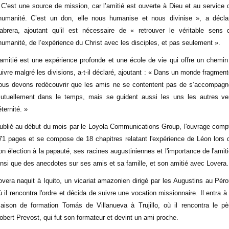
 C’est une source de mission, car l’amitié est ouverte à Dieu et au service 
’humanité. C’est un don, elle nous humanise et nous divinise », a décla
abrera, ajoutant qu’il est nécessaire de « retrouver le véritable sens 
’humanité, de l’expérience du Christ avec les disciples, et pas seulement ».
’amitié est une expérience profonde et une école de vie qui offre un chemin
uivre malgré les divisions, a-t-il déclaré, ajoutant : « Dans un monde fragment
ous devons redécouvrir que les amis ne se contentent pas de s’accompagn
utuellement dans le temps, mais se guident aussi les uns les autres ve
éternité. »
ublié au début du mois par le Loyola Communications Group, l'ouvrage comp
71 pages et se compose de 18 chapitres relatant l'expérience de Léon lors 
on élection à la papauté, ses racines augustiniennes et l'importance de l'amiti
insi que des anecdotes sur ses amis et sa famille, et son amitié avec Lovera.
overa naquit à Iquito, un vicariat amazonien dirigé par les Augustins au Péro
ù il rencontra l'ordre et décida de suivre une vocation missionnaire. Il entra à 
aison de formation Tomás de Villanueva à Trujillo, où il rencontra le pè
obert Prevost, qui fut son formateur et devint un ami proche.