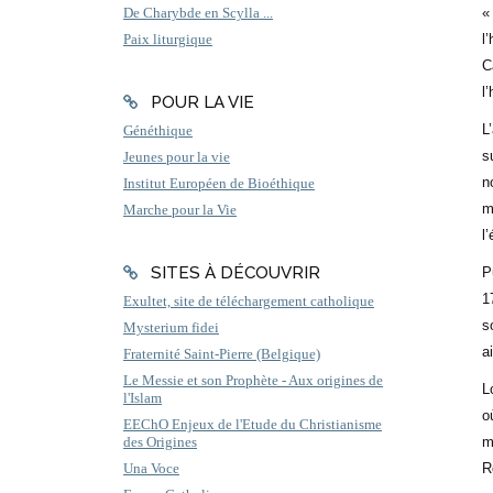
«
De Charybde en Scylla ...
l
Paix liturgique
C
l
POUR LA VIE
L
Généthique
s
Jeunes pour la vie
n
Institut Européen de Bioéthique
m
Marche pour la Vie
l’
SITES À DÉCOUVRIR
P
1
Exultet, site de téléchargement catholique
s
Mysterium fidei
a
Fraternité Saint-Pierre (Belgique)
Le Messie et son Prophète - Aux origines de
L
l'Islam
o
EEChO Enjeux de l'Etude du Christianisme
m
des Origines
R
Una Voce