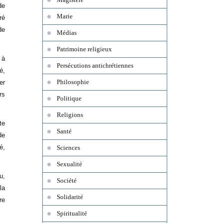
de
Marie
ré
de
Médias
Patrimoine religieux
 à
Persécutions antichrétiennes
é,
Philosophie
er
rs
Politique
Religions
te
Santé
de
é,
Sciences
Sexualité
u,
Société
la
Solidarité
re
Spiritualité