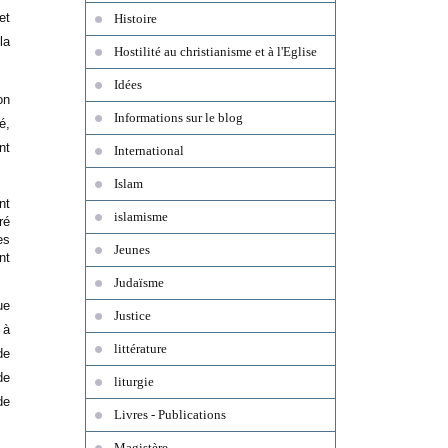
et
Histoire
la
Hostilité au christianisme et à l'Eglise
Idées
on
Informations sur le blog
é,
nt
International
Islam
nt
islamisme
ré
es
Jeunes
nt
Judaïsme
ue
Justice
 à
littérature
de
de
liturgie
de
Livres - Publications
Magistère