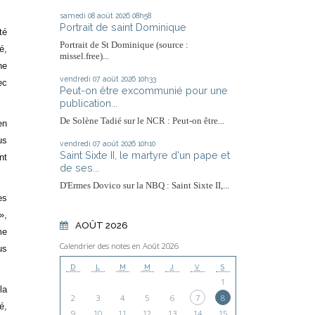
samedi 08
août 2026
08h58
Portrait de saint Dominique
té
Portrait de St Dominique (source :
é,
missel.free)...
ne
vendredi 07
août 2026
10h33
ec
Peut-on être excommunié pour une
publication...
De Solène Tadié sur le NCR : Peut-on être...
en
us
vendredi 07
août 2026
10h10
Saint Sixte II, le martyre d'un pape et
nt
de ses...
D'Ermes Dovico sur la NBQ : Saint Sixte II,...
des
»,
AOÛT 2026
me
Calendrier des notes en Août 2026
us
D
L
M
M
J
V
S
1
la
2
3
4
5
6
7
8
é,
9
10
11
12
13
14
15