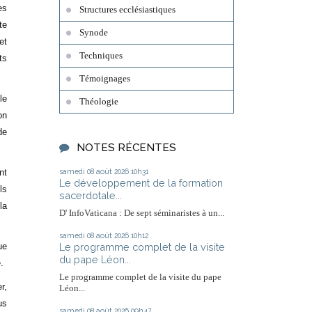
es
Structures ecclésiastiques
te
Synode
et
Techniques
ts
Témoignages
le
Théologie
on
de
NOTES RÉCENTES
samedi 08
août 2026
10h31
nt
Le développement de la formation
ls
sacerdotale...
la
D' InfoVaticana : De sept séminaristes à un...
samedi 08
août 2026
10h12
Le programme complet de la visite
ue
du pape Léon...
.
Le programme complet de la visite du pape
r,
Léon...
us
samedi 08
août 2026
09h47