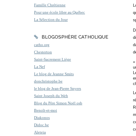
Famille Chrétienne
L
Pour une école libre au Québec
q
La Sélection du Jour
s
D
BLOGOSPHÈRE CATHOLIQUE
d
d
catho.org
de
Chesterton
Saint-Sacrement Liège
«
La Nef
u
L
Le blog de Jeanne Smits
e
donchristophe.be
c
le blog de Jean-Pierre Snyers
L
Saint Joseph du Web
r
Blog du Père Simon Noël osb
R
Benoît-et-moi
m
Diakonos
c
Didoc.be
c
Aleteia