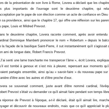
ors de la présentation de son livre à Rome, Lovera a déclaré que les chapitr
es plus importants de l'ouvrage sont le deuxième chapitre, qui rela
'acceptation par le pape de son élection comme un acte de confiance en Dieu 
n sa providence, ainsi que le chapitre 17, qui offre une réflexion sur les paren
u pape, Louis et Mildred Prevost.
ans le deuxième chapitre, Lovera raconte comment, après avoir entendu 
ardinal Dominique Mamberti prononcer le nom « Robertum » depuis le balc
e la façade de la basilique Saint-Pierre, il sut instantanément qu'il s'agissait 
on ami de longue date, Robert Francis Prevost.
 J’ai senti une lame tranchante me transpercer l’âme », écrit Lovera, expliqua
u’il est tombé à genoux et s’est mis à pleurer, repensant aux moments qu’i
vaient partagés ensemble, ainsi qu’au « savoir-faire » du nouveau pape sur 
anière d’être avec les autres et d’être proche d’eux.
overa se souvenait comment, juste avant d'être nommé cardinal, l'évêq
obert Prevost s'était vu demander ce qu'il aimait faire pendant son temps libre
a réponse de Prevost à l'époque, a-t-il déclaré, était qu'il aimait lire, marche
oyager et découvrir de nouveaux endroits, mais que ce qu'il appréciait le pl