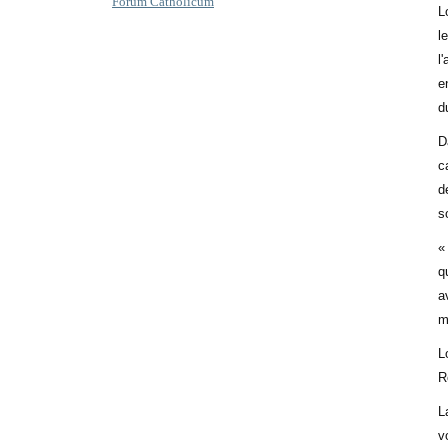
Forum Catholicum
L
l
l
e
d
D
c
d
s
«
q
a
m
L
R
L
v