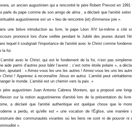
overa, un ancien augustinien qui a rencontré le père Robert Prevost en 1991 
ui parle du pape comme de son
amigo de alma
, a déclaré que l'amitié selon 
piritualité augustinienne est un « lieu de rencontre (et) d'immense joie ».
ans une brève introduction au livre, le pape Léon XIV lui-même a cité s
iscours prononcé lors d'une veillée pendant le Jubilé des jeunes durant l'ét
ans lequel il soulignait l'importance de l'amitié avec le Christ comme fondeme
 la foi.
 L’amitié avec le Christ, qui est le fondement de la foi, n’est pas simpleme
ne aide parmi d’autres pour bâtir l’avenir ; c’est notre étoile polaire », a décla
éon, ajoutant : « Aimez-vous les uns les autres ! Aimez-vous les uns les autr
n Christ ! Apprenez à reconnaître Jésus en autrui. L’amitié peut véritableme
hanger le monde. L’amitié est un chemin vers la paix. »
e père augustinien Juan Antonio Cabrera Montero, qui a proposé une long
éflexion sur la notion augustinienne d'amitié lors de la présentation du livre
ome, a déclaré que l'amitié authentique est quelque chose que le mon
oderne a perdu, et qu'elle est « une vocation de l'Église, une manière 
onstruire des communautés vivantes où les liens ne sont ni de pouvoir ni 
ommodité ».