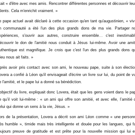
tait « d'être avec mes amis. Rencontrer différentes personnes et découvrir leu
alents. Cela m'enrichit vraiment. »
e pape actuel avait déclaré à cette occasion qu'en tant qu'augustinien, « viv
n communauté a été l'un des plus grands dons de ma vie. Partager n
xpériences, s'ouvrir aux autres, construire ensemble… c'est inestimabl
écouvrir le don de l'amitié nous conduit à Jésus lui-même. Avoir une amit
uthentique est magnifique. Je crois que c'est l'un des plus grands dons q
ieu nous ait faits. »
près avoir pris contact avec son ami, le nouveau pape, suite à son électio
overa a confié à Léon qu'il envisageait d'écrire un livre sur lui, du point de v
e l'amitié, et le pape lui a donné sa bénédiction.
’objectif du livre, expliquait donc Lovera, était que les gens voient dans le pa
e qu’il voit lui-même : « un ami qui offre son amitié, et avec elle, l’amitié 
elui qui donne un sens à la vie, Jésus. »
ors de la présentation, Lovera a décrit son ami Léon comme « une person
rès humble », timide mais très intelligente et douée pour les langues, qui fa
oujours preuve de gratitude et est prête pour la nouvelle mission qui lui e