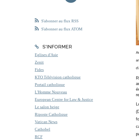
S'abonner au flux RSS
S'abonner au flux ATOM
S'INFORMER
A
Eglises d'Asie
am
Zenit
d
Fides
KTO Télévision catholique
R
a
Portail catholique
é
L'Homme Nouveau
r
European Centre for Law & Justice
L
Le salon beige
(
Riposte Catholique
f
Vatican News
c
Cathobel
p
RCF