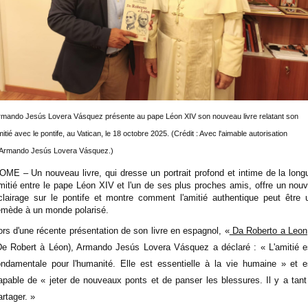
rmando Jesús Lovera Vásquez présente au pape Léon XIV son nouveau livre relatant son
itié avec le pontife, au Vatican, le 18 octobre 2025. (Crédit : Avec l'aimable autorisation
'Armando Jesús Lovera Vásquez.)
OME – Un nouveau livre, qui dresse un portrait profond et intime de la long
mitié entre le pape Léon XIV et l'un de ses plus proches amis, offre un nouv
clairage sur le pontife et montre comment l'amitié authentique peut être 
emède à un monde polarisé.
ors d'une récente présentation de son livre en espagnol, «
Da Roberto a Leon
De Robert à Léon), Armando Jesús Lovera Vásquez a déclaré : « L'amitié e
ondamentale pour l'humanité. Elle est essentielle à la vie humaine » et e
apable de « jeter de nouveaux ponts et de panser les blessures. Il y a tant
artager. »