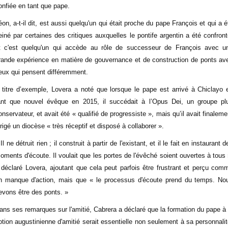
onfiée en tant que pape.
éon, a-t-il dit, est aussi quelqu'un qui était proche du pape François et qui a é
einé par certaines des critiques auxquelles le pontife argentin a été confront
t c'est quelqu'un qui accède au rôle de successeur de François avec u
rande expérience en matière de gouvernance et de construction de ponts av
eux qui pensent différemment.
 titre d’exemple, Lovera a noté que lorsque le pape est arrivé à Chiclayo 
ant que nouvel évêque en 2015, il succédait à l’Opus Dei, un groupe pl
onservateur, et avait été « qualifié de progressiste », mais qu’il avait finaleme
irigé un diocèse « très réceptif et disposé à collaborer ».
Il ne détruit rien ; il construit à partir de l'existant, et il le fait en instaurant 
oments d'écoute. Il voulait que les portes de l'évêché soient ouvertes à tous 
 déclaré Lovera, ajoutant que cela peut parfois être frustrant et perçu com
n manque d'action, mais que « le processus d'écoute prend du temps. No
evons être des ponts. »
ans ses remarques sur l'amitié, Cabrera a déclaré que la formation du pape à 
otion augustinienne d'amitié serait essentielle non seulement à sa personnalit