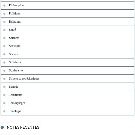
Philosophie
Politique
Religions
Santé
Sciences
Sexualité
Société
Solidarité
Spiritualité
Structures ecclésiastiques
Synode
Techniques
Témoignages
Théologie
NOTES RÉCENTES