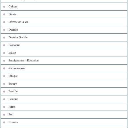
Culture
Débats
Défense de la Vie
Doctrine
Doctrine Sociale
Economie
Eglise
Enseignement - Education
environnement
Ethique
Europe
Famille
Femmes
Films
Foi
Histoire