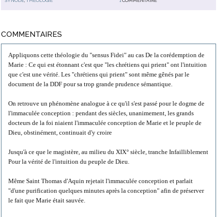
SYNODE
,
THÉOLOGIE
1
COMMENTAIRE
COMMENTAIRES
Appliquons cette théologie du "sensus Fidei" au cas De la corédemption de
Marie : Ce qui est étonnant c'est que "les chrétiens qui prient" ont l'intuition
que c'est une vérité. Les "chrétiens qui prient" sont même gênés par le
document de la DDF pour sa trop grande prudence sémantique.
On retrouve un phénomène analogue à ce qu'il s'est passé pour le dogme de
l'immaculée conception : pendant des siècles, unanimement, les grands
docteurs de la foi niaient l'immaculée conception de Marie et le peuple de
Dieu, obstinément, continuait d'y croire
Jusqu'à ce que le magistère, au milieu du XIX° siècle, tranche Infailliblement
Pour la vérité de l'intuition du peuple de Dieu.
Même Saint Thomas d'Aquin rejetait l'immaculée conception et parlait
"d'une purification quelques minutes après la conception" afin de préserver
le fait que Marie était sauvée.