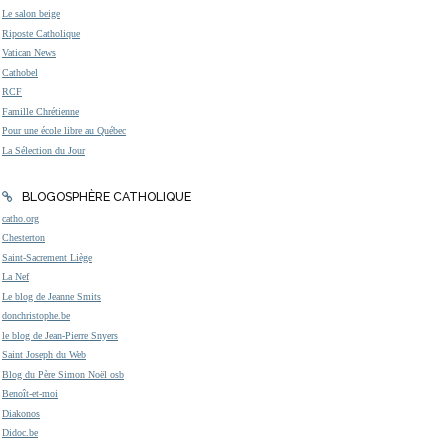
Le salon beige
Riposte Catholique
Vatican News
Cathobel
RCF
Famille Chrétienne
Pour une école libre au Québec
La Sélection du Jour
BLOGOSPHÈRE CATHOLIQUE
catho.org
Chesterton
Saint-Sacrement Liège
La Nef
Le blog de Jeanne Smits
donchristophe.be
le blog de Jean-Pierre Snyers
Saint Joseph du Web
Blog du Père Simon Noël osb
Benoît-et-moi
Diakonos
Didoc.be