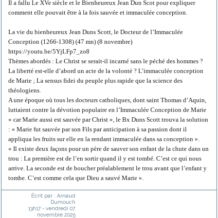
Il a fallu Le XVe siècle et le Bienheureux Jean Dun Scot pour expliquer
comment elle pouvait être à la fois sauvée et immaculée conception.
La vie du bienheureux Jean Duns Scott, le Docteur de l’Immaculée
Conception (1266-1308) (47 mn) (8 novembre)
https://youtu.be/5YjLFp7_zo8
Thèmes abordés : Le Christ se serait-il incarné sans le péché des hommes ?
La liberté est-elle d’abord un acte de la volonté ? L’immaculée conception
de Marie ; La sensus fidei du peuple plus rapide que la science des
théologiens.
A une époque où tous les docteurs catholiques, dont saint Thomas d’Aquin,
luttaient contre la dévotion populaire en l’Immaculée Conception de Marie
« car Marie aussi est sauvée par Christ », le Bx Duns Scott trouva la solution
: « Marie fut sauvée par son Fils par anticipation à sa passion dont il
appliqua les fruits sur elle en la rendant immaculée dans sa conception ».
« Il existe deux façons pour un père de sauver son enfant de la chute dans un
trou : La première est de l’en sortir quand il y est tombé. C’est ce qui nous
arrive. La seconde est de boucher préalablement le trou avant que l’enfant y
tombe. C’est comme cela que Dieu a sauvé Marie ».
Écrit par :
Arnaud
Dumouch
13h17
-
vendredi 07
novembre 2025