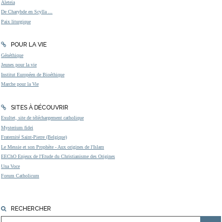
Aleteia
De Charybde en Scylla ...
Paix liturgique
POUR LA VIE
Généthique
Jeunes pour la vie
Institut Européen de Bioéthique
Marche pour la Vie
SITES À DÉCOUVRIR
Exultet, site de téléchargement catholique
Mysterium fidei
Fraternité Saint-Pierre (Belgique)
Le Messie et son Prophète - Aux origines de l'Islam
EEChO Enjeux de l'Etude du Christianisme des Origines
Una Voce
Forum Catholicum
RECHERCHER