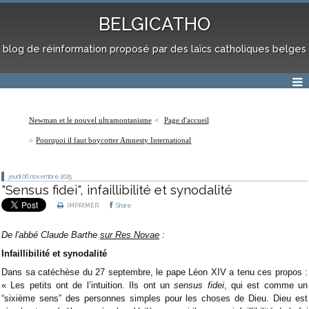
BELGICATHO
blog de réinformation proposé par des laïcs catholiques belges
Newman et le nouvel ultramontanisme
Page d'accueil
Pourquoi il faut boycotter Amnesty International
jeudi 06
novembre 2025
"Sensus fidei", infaillibilité et synodalité
IMPRIMER
Share
De l'abbé Claude Barthe
sur Res Novae
:
Infaillibilité et synodalité
Dans sa catéchèse du 27 septembre, le pape Léon XIV a tenu ces propos :
« Les petits ont de l’intuition. Ils ont un
sensus fidei
, qui est comme un
“sixième sens” des personnes simples pour les choses de Dieu. Dieu est