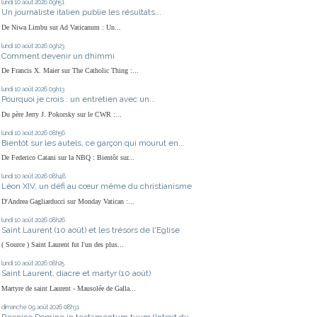
lundi 10
août 2026
09h51
Un journaliste italien publie les résultats...
De Niwa Limbu sur Ad Vaticanum : Un...
lundi 10
août 2026
09h23
Comment devenir un dhimmi
De Francis X. Maier sur The Catholic Thing :...
lundi 10
août 2026
09h13
Pourquoi je crois : un entretien avec un...
Du père Jerry J. Pokorsky sur le CWR :...
lundi 10
août 2026
08h56
Bientôt sur les autels, ce garçon qui mourut en...
De Federico Catani sur la NBQ : Bientôt sur...
lundi 10
août 2026
08h48
Léon XIV, un défi au cœur même du christianisme
D'Andrea Gagliarducci sur Monday Vatican :...
lundi 10
août 2026
08h26
Saint Laurent (10 août) et les trésors de l'Eglise
( Source ) Saint Laurent fut l'un des plus...
lundi 10
août 2026
08h25
Saint Laurent, diacre et martyr (10 août)
Martyre de saint Laurent - Mausolée de Galla...
dimanche 09
août 2026
08h31
Respice Domine in testamentum tuum (Introit du...