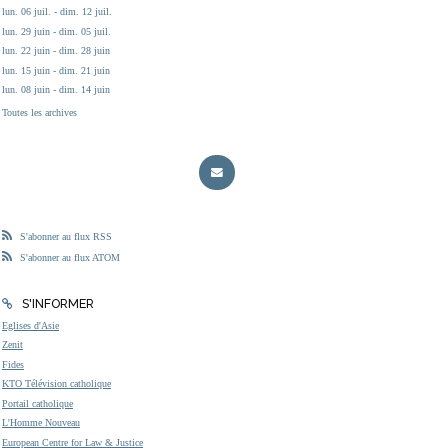
lun. 06 juil. - dim. 12 juil.
lun. 29 juin - dim. 05 juil.
lun. 22 juin - dim. 28 juin
lun. 15 juin - dim. 21 juin
lun. 08 juin - dim. 14 juin
Toutes les archives
S'abonner au flux RSS
S'abonner au flux ATOM
S'INFORMER
Eglises d'Asie
Zenit
Fides
KTO Télévision catholique
Portail catholique
L'Homme Nouveau
European Centre for Law & Justice