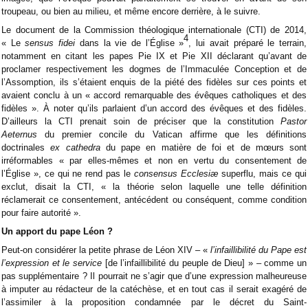
troupeau, ou bien au milieu, et même encore derrière, à le suivre.
Le document de la Commission théologique internationale (CTI) de 2014,
4
« Le
sensus fidei
dans la vie de l’Église »
, lui avait préparé le terrain,
notamment en citant les papes Pie IX et Pie XII déclarant qu’avant de
proclamer respectivement les dogmes de l’Immaculée Conception et de
l’Assomption, ils s’étaient enquis de la piété des fidèles sur ces points et
avaient conclu à un « accord remarquable des évêques catholiques et des
fidèles ». À noter qu’ils parlaient d’un accord des évêques et des fidèles.
D’ailleurs la CTI prenait soin de préciser que la constitution
Pastor
Aeternus
du premier concile du Vatican affirme que les définitions
doctrinales
ex cathedra
du pape en matière de foi et de mœurs sont
irréformables « par elles-mêmes et non en vertu du consentement de
l’Église », ce qui ne rend pas le
consensus Ecclesiæ
superflu, mais ce qui
exclut, disait la CTI, « la théorie selon laquelle une telle définition
réclamerait ce consentement, antécédent ou conséquent, comme condition
pour faire autorité ».
Un apport du pape Léon ?
Peut-on considérer la petite phrase de Léon XIV – «
l’infaillibilité du Pape est
l’expression et le service
[de l’infaillibilité du peuple de Dieu] » – comme un
pas supplémentaire ? Il pourrait ne s’agir que d’une expression malheureuse
à imputer au rédacteur de la catéchèse, et en tout cas il serait exagéré de
l’assimiler à la proposition condamnée par le décret du Saint-