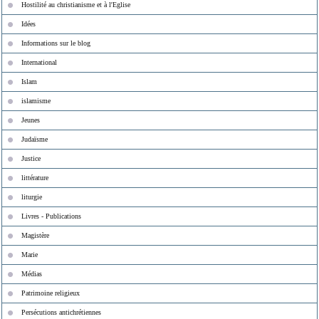
Hostilité au christianisme et à l'Eglise
Idées
Informations sur le blog
International
Islam
islamisme
Jeunes
Judaïsme
Justice
littérature
liturgie
Livres - Publications
Magistère
Marie
Médias
Patrimoine religieux
Persécutions antichrétiennes