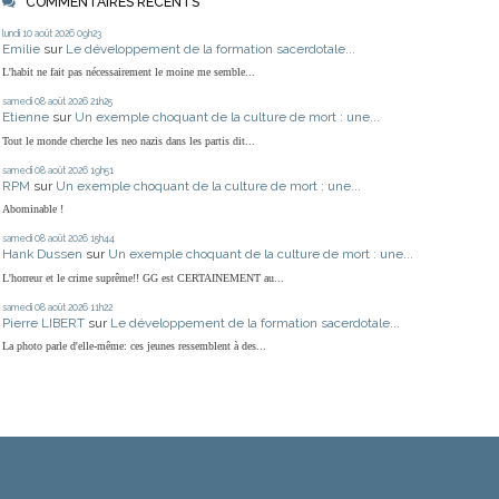
COMMENTAIRES RÉCENTS
lundi 10
août 2026
09h23
Emilie
sur
Le développement de la formation sacerdotale...
L'habit ne fait pas nécessairement le moine me semble...
samedi 08
août 2026
21h25
Etienne
sur
Un exemple choquant de la culture de mort : une...
Tout le monde cherche les neo nazis dans les partis dit...
samedi 08
août 2026
19h51
RPM
sur
Un exemple choquant de la culture de mort : une...
Abominable !
samedi 08
août 2026
15h44
Hank Dussen
sur
Un exemple choquant de la culture de mort : une...
L'horreur et le crime suprême!! GG est CERTAINEMENT au...
samedi 08
août 2026
11h22
Pierre LIBERT
sur
Le développement de la formation sacerdotale...
La photo parle d'elle-même: ces jeunes ressemblent à des...