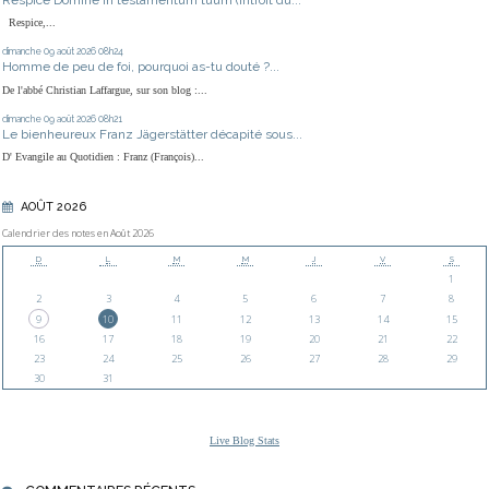
Respice,...
dimanche 09
août 2026
08h24
Homme de peu de foi, pourquoi as-tu douté ?...
De l'abbé Christian Laffargue, sur son blog :...
dimanche 09
août 2026
08h21
Le bienheureux Franz Jägerstätter décapité sous...
D' Evangile au Quotidien : Franz (François)...
AOÛT 2026
Calendrier des notes en Août 2026
D
L
M
M
J
V
S
1
2
3
4
5
6
7
8
9
10
11
12
13
14
15
16
17
18
19
20
21
22
23
24
25
26
27
28
29
30
31
Live Blog Stats