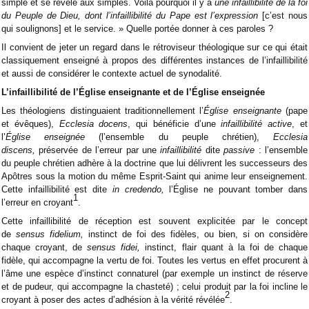
simple et se révèle aux simples. Voilà pourquoi il y a
une infaillibilité de la foi
du Peuple de Dieu, dont l’infaillibilité du Pape est l’expression
[c’est nous
qui soulignons] et le service. » Quelle portée donner à ces paroles ?
Il convient de jeter un regard dans le rétroviseur théologique sur ce qui était
classiquement enseigné à propos des différentes instances de l’infaillibilité
et aussi de considérer le contexte actuel de synodalité.
L’infaillibilité de l’Église enseignante et de l’Église enseignée
Les théologiens distinguaient traditionnellement l’
Église enseignante
(pape
et évêques),
Ecclesia docens
, qui bénéficie d’une
infaillibilité active
, et
l’
Église enseignée
(l’ensemble du peuple chrétien),
Ecclesia
discens,
préservée de l’erreur par une
infaillibilité
dite
passive
: l’ensemble
du peuple chrétien adhère à la doctrine que lui délivrent les successeurs des
Apôtres sous la motion du même Esprit-Saint qui anime leur enseignement.
Cette infaillibilité est dite
in credendo,
l’Église ne pouvant tomber dans
1
l’erreur en croyant
.
Cette infaillibilité de réception est souvent explicitée par le concept
de
sensus fidelium,
instinct de foi des fidèles, ou bien, si on considère
chaque croyant, de
sensus fidei,
instinct, flair quant à la foi de chaque
fidèle, qui accompagne la vertu de foi. Toutes les vertus en effet procurent à
l’âme une espèce d’instinct connaturel (par exemple un instinct de réserve
et de pudeur, qui accompagne la chasteté) ; celui produit par la foi incline le
2
croyant à poser des actes d’adhésion à la vérité révélée
.