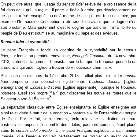
On peut dire aussi que l’usage du
sensus fidei
relève de la croissance de la
foi dans celui qui l’a reçue : il porte le fidèle à croire, par développement de
ce qui lui a été enseigné, au-delà même de ce qu’il est tenu de croire, par
exemple l’Immaculée Conception a été crue bien avant que le dogme n’en
soit proclamé. Mais justement c’est le dogme qui tranche : l’infaillibilité du
peuple de Dieu est soumise au magistère du pape et des évêques.
Sensus fidei
et synodalité
Le pape François a fondé sa doctrine de la synodalité sur le
sensus
fidei,
sur lequel sa première encyclique,
Evangelii Gaudium
, du 24 novembre
2013, s’étendait largement. Il insistait sur le fait que le troupeau possède un
« odorat » qui aide l’Église à trouver de « nouveaux chemins ».
Puis, dans un discours du 17 octobre 2015, il allait plus loin : « Le
sensus
fidei
empêche une séparation rigide entre
Ecclesia docens
[Église
enseignante] et
Ecclesia discens
[Église apprenante], puisque le troupeau
possède aussi son propre “flair” pour discerner les nouvelles routes que le
3
Seigneur ouvre à l’Église. »
La séparation classique entre Église enseignante et Église enseignée est
ainsi relativisée à partir de la vocation « pastorale » de l’ensemble du peuple
de Dieu. Par le fait, implicitement, cela relativise la distinction entre
pasteurs et troupeau, l’ensemble des fidèles, pasteurs compris, étant placé
sous le
sensus fidelium/fidei
. Et le pape François expliquait à sa manière
imagée, que l’évêque pouvait parfaitement se trouver en avant de son