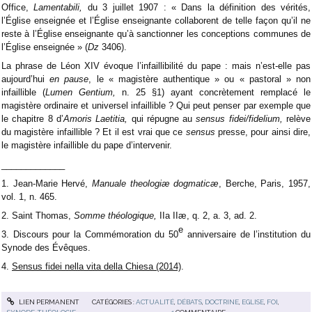
Office,
Lamentabili,
du 3 juillet 1907 : « Dans la définition des vérités,
l’Église enseignée et l’Église enseignante collaborent de telle façon qu’il ne
reste à l’Église enseignante qu’à sanctionner les conceptions communes de
l’Église enseignée » (
Dz
3406).
La phrase de Léon XIV évoque l’infaillibilité du pape : mais n’est-elle pas
aujourd’hui
en pause
, le « magistère authentique » ou « pastoral » non
infaillible (
Lumen Gentium,
n. 25 §1) ayant concrètement remplacé le
magistère ordinaire et universel infaillible ? Qui peut penser par exemple que
le chapitre 8 d’
Amoris Laetitia,
qui répugne au
sensus fidei/fidelium,
relève
du magistère infaillible ? Et il est vrai que ce
sensus
presse, pour ainsi dire,
le magistère infaillible du pape d’intervenir.
_____________
1. Jean-Marie Hervé,
Manuale theologiæ dogmaticæ
, Berche, Paris, 1957,
vol. 1, n. 465.
2. Saint Thomas,
Somme théologique,
IIa IIæ, q. 2, a. 3, ad. 2.
e
3. Discours pour la Commémoration du 50
anniversaire de l’institution du
Synode des Évêques.
4.
Sensus fidei nella vita della Chiesa (2014)
.
LIEN PERMANENT
CATÉGORIES :
ACTUALITÉ
,
DÉBATS
,
DOCTRINE
,
EGLISE
,
FOI
,