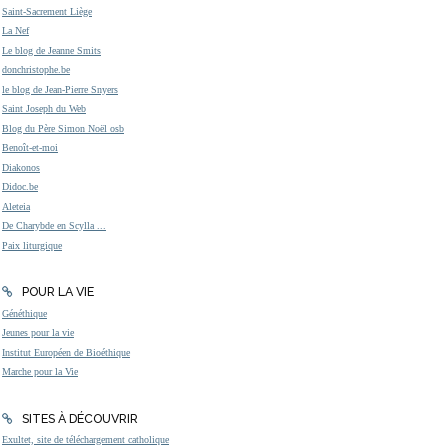
Saint-Sacrement Liège
La Nef
Le blog de Jeanne Smits
donchristophe.be
le blog de Jean-Pierre Snyers
Saint Joseph du Web
Blog du Père Simon Noël osb
Benoît-et-moi
Diakonos
Didoc.be
Aleteia
De Charybde en Scylla ...
Paix liturgique
POUR LA VIE
Généthique
Jeunes pour la vie
Institut Européen de Bioéthique
Marche pour la Vie
SITES À DÉCOUVRIR
Exultet, site de téléchargement catholique