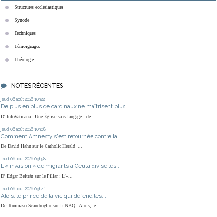
Structures ecclésiastiques
Synode
Techniques
Témoignages
Théologie
NOTES RÉCENTES
jeudi 06
août 2026
10h22
De plus en plus de cardinaux ne maîtrisent plus...
D' InfoVaticana : Une Église sans langage : de...
jeudi 06
août 2026
10h08
Comment Amnesty s'est retournée contre la...
De David Hahn sur le Catholic Herald :...
jeudi 06
août 2026
09h58
L’« invasion » de migrants à Ceuta divise les...
D' Edgar Beltrán sur le Pillar : L’«...
jeudi 06
août 2026
09h41
Alois, le prince de la vie qui défend les...
De Tommaso Scandroglio sur la NBQ : Alois, le...