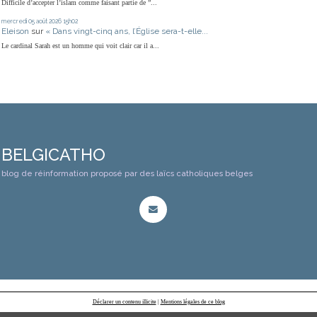
Difficile d’accepter l’islam comme faisant partie de ”...
mercredi 05
août 2026
15h02
Eleison
sur
« Dans vingt-cinq ans, l’Église sera-t-elle...
Le cardinal Sarah est un homme qui voit clair car il a...
BELGICATHO
blog de réinformation proposé par des laïcs catholiques belges
Déclarer un contenu illicite
|
Mentions légales de ce blog