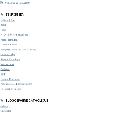
S'abonner au flux ATOM
S'INFORMER
Eglises d'Asie
Zenit
Fides
KTO Télévision catholique
Portail catholique
L'Homme Nouveau
European Centre for Law & Justice
Le salon beige
Riposte Catholique
Vatican News
Cathobel
RCF
Famille Chrétienne
Pour une école libre au Québec
La Sélection du Jour
BLOGOSPHÈRE CATHOLIQUE
catho.org
Chesterton