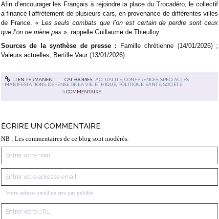
Afin d’encourager les Français à rejoindre la place du Trocadéro, le collectif
a financé l’affrètement de plusieurs cars, en provenance de différentes villes
de France. «
Les seuls combats que l’on est certain de perdre sont ceux
que l’on ne mène pas
», rappelle Guillaume de Thieulloy.
Sources de la synthèse de presse :
Famille chrétienne (14/01/2026) ;
Valeurs actuelles, Bertille Vaur (13/01/2026)
LIEN PERMANENT
CATÉGORIES :
ACTUALITÉ
,
CONFÉRENCES, SPECTACLES,
MANIFESTATIONS
,
DÉFENSE DE LA VIE
,
ETHIQUE
,
POLITIQUE
,
SANTÉ
,
SOCIÉTÉ
0
COMMENTAIRE
ÉCRIRE UN COMMENTAIRE
NB : Les commentaires de ce blog sont modérés.
Votre adresse email ne sera pas publiée