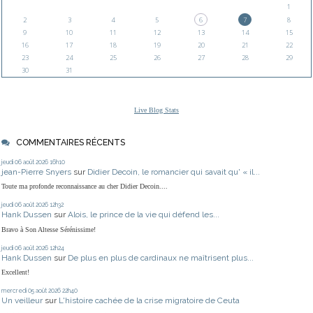
1
2
3
4
5
6
7
8
9
10
11
12
13
14
15
16
17
18
19
20
21
22
23
24
25
26
27
28
29
30
31
Live Blog Stats
COMMENTAIRES RÉCENTS
jeudi 06
août 2026
16h10
jean-Pierre Snyers
sur
Didier Decoin, le romancier qui savait qu' « il...
Toute ma profonde reconnaissance au cher Didier Decoin....
jeudi 06
août 2026
12h32
Hank Dussen
sur
Alois, le prince de la vie qui défend les...
Bravo à Son Altesse Sérénissime!
jeudi 06
août 2026
12h24
Hank Dussen
sur
De plus en plus de cardinaux ne maîtrisent plus...
Excellent!
mercredi 05
août 2026
22h40
Un veilleur
sur
L'histoire cachée de la crise migratoire de Ceuta