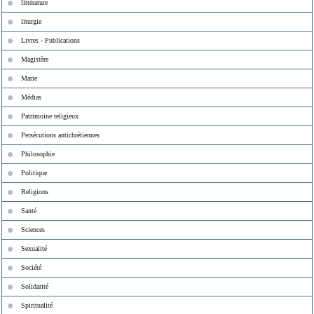
littérature
liturgie
Livres - Publications
Magistère
Marie
Médias
Patrimoine religieux
Persécutions antichrétiennes
Philosophie
Politique
Religions
Santé
Sciences
Sexualité
Société
Solidarité
Spiritualité