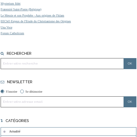
Mysterium fidei
Fraternité Saint-Pierre (Belgique)
Le Messie et son Prophète - Aux origines de l'Islam
EEChO Enjeux de l'Etude du Christianisme des Origines
Una Voce
Forum Catholicum
RECHERCHER
NEWSLETTER
S'inscrire
Se désinscrire
CATÉGORIES
Actualité