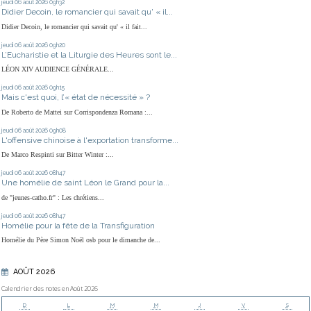
jeudi 06
août 2026
09h32
Didier Decoin, le romancier qui savait qu' « il...
Didier Decoin, le romancier qui savait qu' « il fait...
jeudi 06
août 2026
09h20
L’Eucharistie et la Liturgie des Heures sont le...
LÉON XIV AUDIENCE GÉNÉRALE...
jeudi 06
août 2026
09h15
Mais c'est quoi, l’« état de nécessité » ?
De Roberto de Mattei sur Corrispondenza Romana :...
jeudi 06
août 2026
09h08
L'offensive chinoise à l'exportation transforme...
De Marco Respinti sur Bitter Winter :...
jeudi 06
août 2026
08h47
Une homélie de saint Léon le Grand pour la...
de "jeunes-catho.fr" : Les chrétiens...
jeudi 06
août 2026
08h47
Homélie pour la fête de la Transfiguration
Homélie du Père Simon Noël osb pour le dimanche de...
AOÛT 2026
Calendrier des notes en Août 2026
D
L
M
M
J
V
S