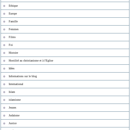
Ethique
Europe
Famille
Femmes
Films
Foi
Histoire
Hostilité au christianisme et à l'Eglise
Idées
Informations sur le blog
International
Islam
islamisme
Jeunes
Judaïsme
Justice