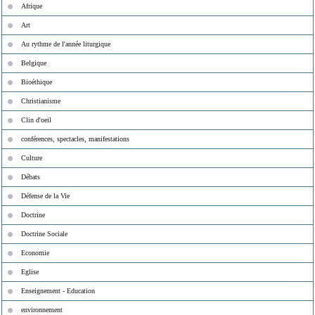
Afrique
Art
Au rythme de l'année liturgique
Belgique
Bioéthique
Christianisme
Clin d'oeil
conférences, spectacles, manifestations
Culture
Débats
Défense de la Vie
Doctrine
Doctrine Sociale
Economie
Eglise
Enseignement - Education
environnement