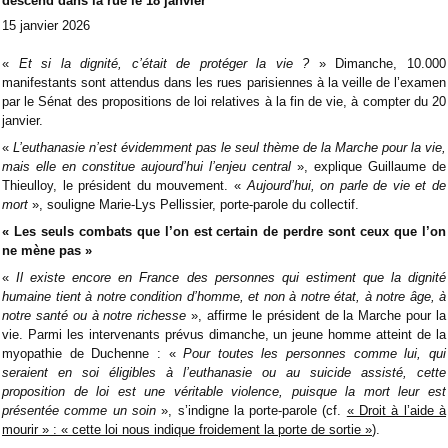
descend dans la rue le 18 janvier
15 janvier 2026
«
Et si la dignité, c’était de protéger la vie ?
» Dimanche, 10.000
manifestants sont attendus dans les rues parisiennes à la veille de l’examen
par le Sénat des propositions de loi relatives à la fin de vie, à compter du 20
janvier.
«
L’euthanasie n’est évidemment pas le seul thème de la Marche pour la vie,
mais elle en constitue aujourd’hui l’enjeu central
», explique Guillaume de
Thieulloy, le président du mouvement. «
Aujourd’hui, on parle de vie et de
mort
», souligne Marie-Lys Pellissier, porte-parole du collectif.
« Les seuls combats que l’on est certain de perdre sont ceux que l’on
ne mène pas »
«
Il existe encore en France des personnes qui estiment que la dignité
humaine tient à notre condition d’homme, et non à notre état, à notre âge, à
notre santé ou à notre richesse
», affirme le président de la Marche pour la
vie. Parmi les intervenants prévus dimanche, un jeune homme atteint de la
myopathie de Duchenne : «
Pour toutes les personnes comme lui, qui
seraient en soi éligibles à l’euthanasie ou au
suicide assisté
, cette
proposition de loi est une véritable violence, puisque la mort leur est
présentée comme un soin
», s’indigne la porte-parole (cf.
« Droit à l’aide à
mourir » : « cette loi nous indique froidement la porte de sortie »
).