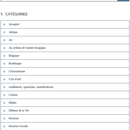
CATÉGORIES
Actualité
Afrique
Art
Au rythme de l'année liturgique
Belgique
Bioéthique
Christianisme
Clin d'oeil
conférences, spectacles, manifestations
Culture
Débats
Défense de la Vie
Doctrine
Doctrine Sociale