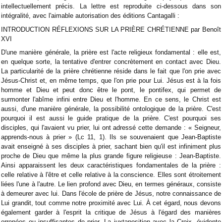
intellectuellement précis. La lettre est reproduite ci-dessous dans son
intégralité, avec l'aimable autorisation des éditions Cantagalli :
INTRODUCTION RÉFLEXIONS SUR LA PRIÈRE CHRÉTIENNE par Benoît
XVI
D'une manière générale, la prière est l'acte religieux fondamental : elle est,
en quelque sorte, la tentative d'entrer concrètement en contact avec Dieu.
La particularité de la prière chrétienne réside dans le fait que l'on prie avec
Jésus-Christ et, en même temps, que l'on prie pour Lui. Jésus est à la fois
homme et Dieu et peut donc être le pont, le pontifex, qui permet de
surmonter l'abîme infini entre Dieu et l'homme. En ce sens, le Christ est
aussi, d'une manière générale, la possibilité ontologique de la prière. C'est
pourquoi il est aussi le guide pratique de la prière. C'est pourquoi ses
disciples, qui l'avaient vu prier, lui ont adressé cette demande : « Seigneur,
apprends-nous à prier » (Lc 11, 1). Ils se souvenaient que Jean-Baptiste
avait enseigné à ses disciples à prier, sachant bien qu'il est infiniment plus
proche de Dieu que même la plus grande figure religieuse : Jean-Baptiste.
Ainsi apparaissent les deux caractéristiques fondamentales de la prière :
celle relative à l'être et celle relative à la conscience. Elles sont étroitement
liées l'une à l'autre. Le lien profond avec Dieu, en termes généraux, consiste
à demeurer avec lui. Dans l'école de prière de Jésus, notre connaissance de
Lui grandit, tout comme notre proximité avec Lui. À cet égard, nous devons
également garder à l'esprit la critique de Jésus à l'égard des manières
erronées ou insuffisantes de prier. La juxtaposition avec la Croix, évidente