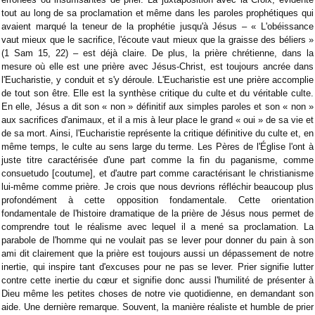
tout au long de sa proclamation et même dans les paroles prophétiques qui
avaient marqué la teneur de la prophétie jusqu'à Jésus – « L'obéissance
vaut mieux que le sacrifice, l'écoute vaut mieux que la graisse des béliers »
(1 Sam 15, 22) – est déjà claire. De plus, la prière chrétienne, dans la
mesure où elle est une prière avec Jésus-Christ, est toujours ancrée dans
l'Eucharistie, y conduit et s'y déroule. L'Eucharistie est une prière accomplie
de tout son être. Elle est la synthèse critique du culte et du véritable culte.
En elle, Jésus a dit son « non » définitif aux simples paroles et son « non »
aux sacrifices d'animaux, et il a mis à leur place le grand « oui » de sa vie et
de sa mort. Ainsi, l'Eucharistie représente la critique définitive du culte et, en
même temps, le culte au sens large du terme. Les Pères de l'Église l'ont à
juste titre caractérisée d'une part comme la fin du paganisme, comme
consuetudo [coutume], et d'autre part comme caractérisant le christianisme
lui-même comme prière. Je crois que nous devrions réfléchir beaucoup plus
profondément à cette opposition fondamentale. Cette orientation
fondamentale de l'histoire dramatique de la prière de Jésus nous permet de
comprendre tout le réalisme avec lequel il a mené sa proclamation. La
parabole de l'homme qui ne voulait pas se lever pour donner du pain à son
ami dit clairement que la prière est toujours aussi un dépassement de notre
inertie, qui inspire tant d'excuses pour ne pas se lever. Prier signifie lutter
contre cette inertie du cœur et signifie donc aussi l'humilité de présenter à
Dieu même les petites choses de notre vie quotidienne, en demandant son
aide. Une dernière remarque. Souvent, la manière réaliste et humble de prier