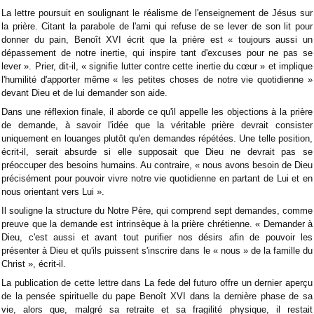
La lettre poursuit en soulignant le réalisme de l'enseignement de Jésus sur
la prière. Citant la parabole de l'ami qui refuse de se lever de son lit pour
donner du pain, Benoît XVI écrit que la prière est « toujours aussi un
dépassement de notre inertie, qui inspire tant d'excuses pour ne pas se
lever ». Prier, dit-il, « signifie lutter contre cette inertie du cœur » et implique
l'humilité d'apporter même « les petites choses de notre vie quotidienne »
devant Dieu et de lui demander son aide.
Dans une réflexion finale, il aborde ce qu'il appelle les objections à la prière
de demande, à savoir l'idée que la véritable prière devrait consister
uniquement en louanges plutôt qu'en demandes répétées. Une telle position,
écrit-il, serait absurde si elle supposait que Dieu ne devrait pas se
préoccuper des besoins humains. Au contraire, « nous avons besoin de Dieu
précisément pour pouvoir vivre notre vie quotidienne en partant de Lui et en
nous orientant vers Lui ».
Il souligne la structure du Notre Père, qui comprend sept demandes, comme
preuve que la demande est intrinsèque à la prière chrétienne. « Demander à
Dieu, c'est aussi et avant tout purifier nos désirs afin de pouvoir les
présenter à Dieu et qu'ils puissent s'inscrire dans le « nous » de la famille du
Christ », écrit-il.
La publication de cette lettre dans La fede del futuro offre un dernier aperçu
de la pensée spirituelle du pape Benoît XVI dans la dernière phase de sa
vie, alors que, malgré sa retraite et sa fragilité physique, il restait