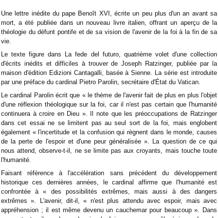
Une lettre inédite du pape Benoît XVI, écrite un peu plus d'un an avant sa
mort, a été publiée dans un nouveau livre italien, offrant un aperçu de la
théologie du défunt pontife et de sa vision de l'avenir de la foi à la fin de sa
vie.
Le texte figure dans La fede del futuro, quatrième volet d'une collection
d'écrits inédits et difficiles à trouver de Joseph Ratzinger, publiée par la
maison d'édition Edizioni Cantagalli, basée à Sienne. La série est introduite
par une préface du cardinal Pietro Parolin, secrétaire d'État du Vatican.
Le cardinal Parolin écrit que « le thème de l'avenir fait de plus en plus l'objet
d'une réflexion théologique sur la foi, car il n'est pas certain que l'humanité
continuera à croire en Dieu ». Il note que les préoccupations de Ratzinger
dans cet essai ne se limitent pas au seul sort de la foi, mais englobent
également « l'incertitude et la confusion qui règnent dans le monde, causes
de la perte de l'espoir et d'une peur généralisée ». La question de ce qui
nous attend, observe-t-il, ne se limite pas aux croyants, mais touche toute
l'humanité.
Faisant référence à l'accélération sans précédent du développement
historique ces dernières années, le cardinal affirme que l'humanité est
confrontée à « des possibilités extrêmes, mais aussi à des dangers
extrêmes ». L'avenir, dit-il, « n'est plus attendu avec espoir, mais avec
appréhension ; il est même devenu un cauchemar pour beaucoup ». Dans