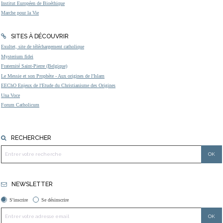
Institut Européen de Bioéthique
Marche pour la Vie
SITES À DÉCOUVRIR
Exultet, site de téléchargement catholique
Mysterium fidei
Fraternité Saint-Pierre (Belgique)
Le Messie et son Prophète - Aux origines de l'Islam
EEChO Enjeux de l'Etude du Christianisme des Origines
Una Voce
Forum Catholicum
RECHERCHER
NEWSLETTER
S'inscrire
Se désinscrire