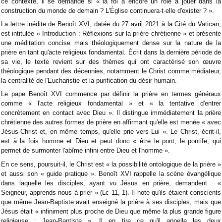
ce contexte, il se demande si « la foi a encore un rôle à jouer dans la
construction du monde de demain ? L'Église continuera-t-elle d'exister ? ».
La lettre inédite de Benoît XVI, datée du 27 avril 2021 à la Cité du Vatican,
est intitulée « Introduction : Réflexions sur la prière chrétienne » et présente
une méditation concise mais théologiquement dense sur la nature de la
prière en tant qu'acte religieux fondamental. Écrit dans la dernière période de
sa vie, le texte revient sur des thèmes qui ont caractérisé son œuvre
théologique pendant des décennies, notamment le Christ comme médiateur,
la centralité de l'Eucharistie et la purification du désir humain.
Le pape Benoît XVI commence par définir la prière en termes généraux
comme « l'acte religieux fondamental » et « la tentative d'entrer
concrètement en contact avec Dieu ». Il distingue immédiatement la prière
chrétienne des autres formes de prière en affirmant qu'elle est menée « avec
Jésus-Christ et, en même temps, qu'elle prie vers Lui ». Le Christ, écrit-il,
est à la fois homme et Dieu et peut donc « être le pont, le pontife, qui
permet de surmonter l'abîme infini entre Dieu et l'homme ».
En ce sens, poursuit-il, le Christ est « la possibilité ontologique de la prière »
et aussi son « guide pratique ». Benoît XVI rappelle la scène évangélique
dans laquelle les disciples, ayant vu Jésus en prière, demandent : «
Seigneur, apprends-nous à prier » (Lc 11, 1). Il note qu'ils étaient conscients
que même Jean-Baptiste avait enseigné la prière à ses disciples, mais que
Jésus était « infiniment plus proche de Dieu que même la plus grande figure
religieuse : Jean-Baptiste ». Il en tire ce qu'il appelle les deux