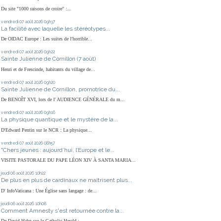
Du site "1000 raisons de croire" :...
vendredi 07
août 2026
09h37
La facilité avec laquelle les stéréotypes...
De OIDAC Europe : Les suites de l'horrible...
vendredi 07
août 2026
09h22
Sainte Julienne de Cornillon (7 août)
Henri et de Frescinde, habitants du village de...
vendredi 07
août 2026
09h20
Sainte Julienne de Cornillon, promotrice du...
De BENOÎT XVI, lors de l' AUDIENCE GÉNÉRALE du m...
vendredi 07
août 2026
09h16
La physique quantique et le mystère de la...
D'Edward Pentin sur le NCR : La physique...
vendredi 07
août 2026
08h57
"Chers jeunes : aujourd’hui, l’Europe et le...
VISITE PASTORALE DU PAPE LÉON XIV À SANTA MARIA...
jeudi 06
août 2026
10h22
De plus en plus de cardinaux ne maîtrisent plus...
D' InfoVaticana : Une Église sans langage : de...
jeudi 06
août 2026
10h08
Comment Amnesty s'est retournée contre la...
De David Hahn sur le Catholic Herald :...