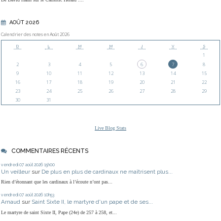
AOÛT 2026
Calendrier des notes en Août 2026
D
L
M
M
J
V
S
1
2
3
4
5
6
7
8
9
10
11
12
13
14
15
16
17
18
19
20
21
22
23
24
25
26
27
28
29
30
31
Live Blog Stats
COMMENTAIRES RÉCENTS
vendredi 07
août 2026
15h00
Un veilleur
sur
De plus en plus de cardinaux ne maîtrisent plus...
Rien d’étonnant que les cardinaux à l’écoute n’ont pas...
vendredi 07
août 2026
10h53
Arnaud
sur
Saint Sixte II, le martyre d'un pape et de ses...
Le martyre de saint Sixte II, Pape (24e) de 257 à 258, et...