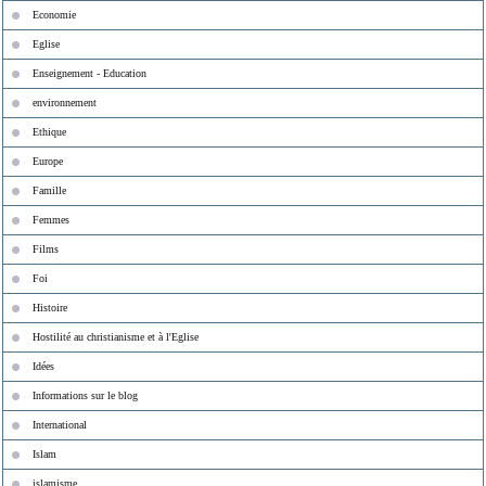
Economie
Eglise
Enseignement - Education
environnement
Ethique
Europe
Famille
Femmes
Films
Foi
Histoire
Hostilité au christianisme et à l'Eglise
Idées
Informations sur le blog
International
Islam
islamisme