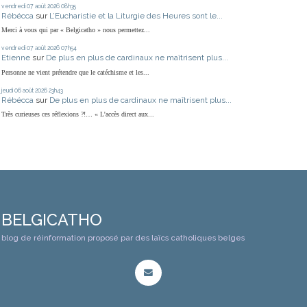
vendredi 07
août 2026
08h35
Rébécca
sur
L’Eucharistie et la Liturgie des Heures sont le...
Merci à vous qui par « Belgicatho » nous permettez...
vendredi 07
août 2026
07h54
Etienne
sur
De plus en plus de cardinaux ne maîtrisent plus...
Personne ne vient prétendre que le catéchisme et les...
jeudi 06
août 2026
23h43
Rébécca
sur
De plus en plus de cardinaux ne maîtrisent plus...
Très curieuses ces réflexions ?!… « L'accès direct aux...
BELGICATHO
blog de réinformation proposé par des laïcs catholiques belges