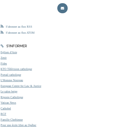
S'abonner au flux RSS
S'abonner au flux ATOM
S'INFORMER
Eglises d'Asie
Zenit
Fides
KTO Télévision catholique
Portail catholique
L'Homme Nouveau
European Centre for Law & Justice
Le salon beige
Riposte Catholique
Vatican News
Cathobel
RCF
Famille Chrétienne
Pour une école libre au Québec