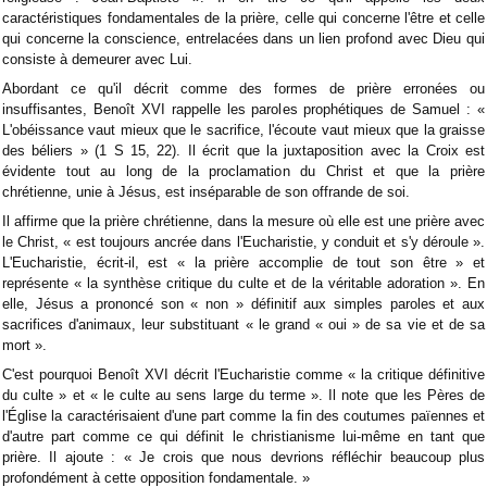
caractéristiques fondamentales de la prière, celle qui concerne l'être et celle
qui concerne la conscience, entrelacées dans un lien profond avec Dieu qui
consiste à demeurer avec Lui.
Abordant ce qu'il décrit comme des formes de prière erronées ou
insuffisantes, Benoît XVI rappelle les paroles prophétiques de Samuel : «
L'obéissance vaut mieux que le sacrifice, l'écoute vaut mieux que la graisse
des béliers » (1 S 15, 22). Il écrit que la juxtaposition avec la Croix est
évidente tout au long de la proclamation du Christ et que la prière
chrétienne, unie à Jésus, est inséparable de son offrande de soi.
Il affirme que la prière chrétienne, dans la mesure où elle est une prière avec
le Christ, « est toujours ancrée dans l'Eucharistie, y conduit et s'y déroule ».
L'Eucharistie, écrit-il, est « la prière accomplie de tout son être » et
représente « la synthèse critique du culte et de la véritable adoration ». En
elle, Jésus a prononcé son « non » définitif aux simples paroles et aux
sacrifices d'animaux, leur substituant « le grand « oui » de sa vie et de sa
mort ».
C'est pourquoi Benoît XVI décrit l'Eucharistie comme « la critique définitive
du culte » et « le culte au sens large du terme ». Il note que les Pères de
l'Église la caractérisaient d'une part comme la fin des coutumes païennes et
d'autre part comme ce qui définit le christianisme lui-même en tant que
prière. Il ajoute : « Je crois que nous devrions réfléchir beaucoup plus
profondément à cette opposition fondamentale. »