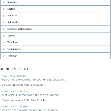
Sexualité
Société
Solidarité
Spiritualité
Structures ecclésiastiques
Synode
Techniques
Témoignages
Théologie
NOTES RÉCENTES
vendredi 07
août 2026
10h33
Peut-on être excommunié pour une publication...
De Solène Tadié sur le NCR : Peut-on être...
vendredi 07
août 2026
10h10
Saint Sixte II, le martyre d'un pape et de ses...
D'Ermes Dovico sur la NBQ : Saint Sixte II,...
vendredi 07
août 2026
09h50
Les 200 martyrs du monastère de Cardena