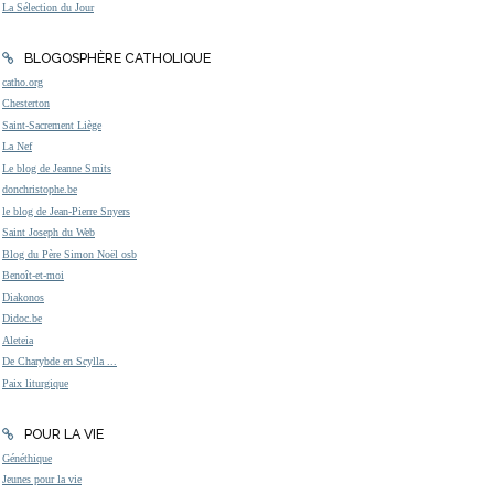
La Sélection du Jour
BLOGOSPHÈRE CATHOLIQUE
catho.org
Chesterton
Saint-Sacrement Liège
La Nef
Le blog de Jeanne Smits
donchristophe.be
le blog de Jean-Pierre Snyers
Saint Joseph du Web
Blog du Père Simon Noël osb
Benoît-et-moi
Diakonos
Didoc.be
Aleteia
De Charybde en Scylla ...
Paix liturgique
POUR LA VIE
Généthique
Jeunes pour la vie