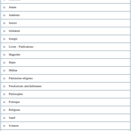
Jeunes
Judaïsme
Justice
littérature
liturgie
Livres - Publications
Magistère
Marie
Médias
Patrimoine religieux
Persécutions antichrétiennes
Philosophie
Politique
Religions
Santé
Sciences