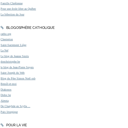
Famille Chrétienne
Pour une école libre au Québec
La Sélection du Jour
BLOGOSPHÈRE CATHOLIQUE
catho.org
Chesterton
Saint-Sacrement Liège
La Nef
Le blog de Jeanne Smits
donchristophe.be
le blog de Jean-Pierre Snyers
Saint Joseph du Web
Blog du Père Simon Noël osb
Benoît-et-moi
Diakonos
Didoc.be
Aleteia
De Charybde en Scylla ...
Paix liturgique
POUR LA VIE