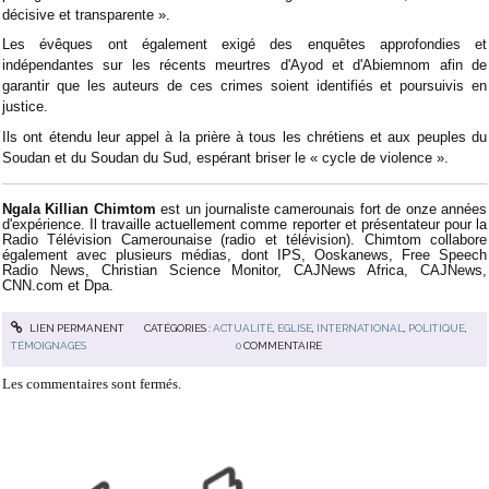
décisive et transparente ».
Les évêques ont également exigé des enquêtes approfondies et
indépendantes sur les récents meurtres d'Ayod et d'Abiemnom afin de
garantir que les auteurs de ces crimes soient identifiés et poursuivis en
justice.
Ils ont étendu leur appel à la prière à tous les chrétiens et aux peuples du
Soudan et du Soudan du Sud, espérant briser le « cycle de violence ».
Ngala Killian Chimtom
est un journaliste camerounais fort de onze années
d'expérience. Il travaille actuellement comme reporter et présentateur pour la
Radio Télévision Camerounaise (radio et télévision). Chimtom collabore
également avec plusieurs médias, dont IPS, Ooskanews, Free Speech
Radio News, Christian Science Monitor, CAJNews Africa, CAJNews,
CNN.com et Dpa.
LIEN PERMANENT
CATÉGORIES :
ACTUALITÉ
,
EGLISE
,
INTERNATIONAL
,
POLITIQUE
,
TÉMOIGNAGES
0
COMMENTAIRE
Les commentaires sont fermés.