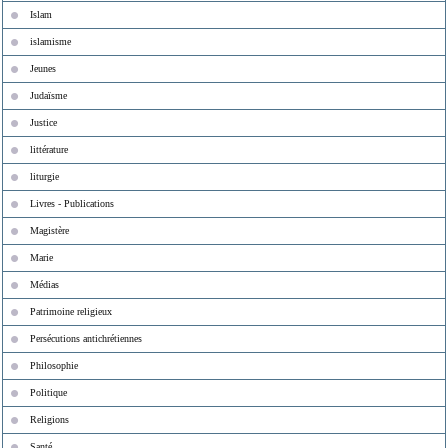
Islam
islamisme
Jeunes
Judaïsme
Justice
littérature
liturgie
Livres - Publications
Magistère
Marie
Médias
Patrimoine religieux
Persécutions antichrétiennes
Philosophie
Politique
Religions
Santé