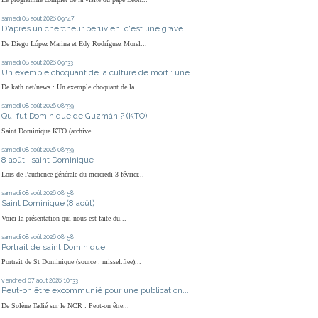
samedi 08
août 2026
09h47
D'après un chercheur péruvien, c'est une grave...
De Diego López Marina et Edy Rodríguez Morel...
samedi 08
août 2026
09h33
Un exemple choquant de la culture de mort : une...
De kath.net/news : Un exemple choquant de la...
samedi 08
août 2026
08h59
Qui fut Dominique de Guzmán ? (KTO)
Saint Dominique KTO (archive...
samedi 08
août 2026
08h59
8 août : saint Dominique
Lors de l'audience générale du mercredi 3 février...
samedi 08
août 2026
08h58
Saint Dominique (8 août)
Voici la présentation qui nous est faite du...
samedi 08
août 2026
08h58
Portrait de saint Dominique
Portrait de St Dominique (source : missel.free)...
vendredi 07
août 2026
10h33
Peut-on être excommunié pour une publication...
De Solène Tadié sur le NCR : Peut-on être...