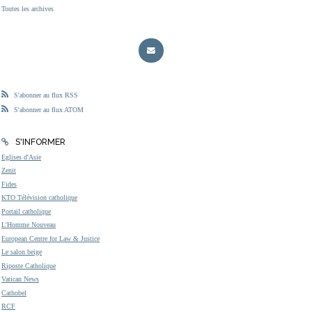
Toutes les archives
S'abonner au flux RSS
S'abonner au flux ATOM
S'INFORMER
Eglises d'Asie
Zenit
Fides
KTO Télévision catholique
Portail catholique
L'Homme Nouveau
European Centre for Law & Justice
Le salon beige
Riposte Catholique
Vatican News
Cathobel
RCF