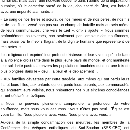
humaines, mais aussi une nouvelle descente dans l’abîme de la dépravation
humaine, où le caractère sacré de la vie, don sacré de Dieu, est bafoué
avec une impunité alarmante. »
« Le sang de nos frères et sœurs, de nos mères et de nos pères, de nos fils
et de nos filles, versé non pas sur un champ de bataille mais au sein même
de leurs communautés, crie vers le Ciel », ont-ils ajouté. « Nous sommes
profondément bouleversés, non seulement par l’ampleur des souffrances,
mais aussi par le mépris flagrant de la dignité humaine que représentent de
tels actes. »
Les religieux ont exprimé leur profonde tristesse et leur vive inquiétude face
à la violence croissante dans le plus jeune pays du monde, et ont manifesté
leur solidarité pastorale envers les populations touchées qui sont une fois de
plus plongées dans le « deuil, la peur et le déplacement ».
« Aux familles dévastées par cette tragédie, aux mères qui ont perdu leurs
fils et leurs filles, aux enfants qui ont perdu leurs parents, aux communautés
qui enterrent leurs voisins, nous présentons nos plus sincères condoléances
», ont déclaré les évêques.
« Nous ne pouvons pleinement comprendre la profondeur de votre
souffrance, mais nous vous assurons : vous n’êtes pas seul. L’Église est
votre famille. Nous pleurons avec vous. Nous prions avec vous. »
Au-delà de la simple condamnation des meurtres, les membres de la
Conférence des évêques catholiques du Sud-Soudan (SSS-CBC) ont