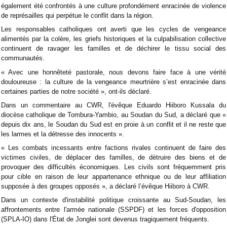
également été confrontés à une culture profondément enracinée de violence
de représailles qui perpétue le conflit dans la région.
Les responsables catholiques ont averti que les cycles de vengeance
alimentés par la colère, les griefs historiques et la culpabilisation collective
continuent de ravager les familles et de déchirer le tissu social des
communautés.
« Avec une honnêteté pastorale, nous devons faire face à une vérité
douloureuse : la culture de la vengeance meurtrière s’est enracinée dans
certaines parties de notre société », ont-ils déclaré.
Dans un commentaire au CWR, l'évêque Eduardo Hiiboro Kussala du
diocèse catholique de Tombura-Yambio, au Soudan du Sud, a déclaré que «
depuis dix ans, le Soudan du Sud est en proie à un conflit et il ne reste que
les larmes et la détresse des innocents ».
« Les combats incessants entre factions rivales continuent de faire des
victimes civiles, de déplacer des familles, de détruire des biens et de
provoquer des difficultés économiques. Les civils sont fréquemment pris
pour cible en raison de leur appartenance ethnique ou de leur affiliation
supposée à des groupes opposés », a déclaré l’évêque Hiiboro à CWR.
Dans un contexte d'instabilité politique croissante au Sud-Soudan, les
affrontements entre l'armée nationale (SSPDF) et les forces d'opposition
(SPLA-IO) dans l'État de Jonglei sont devenus tragiquement fréquents.