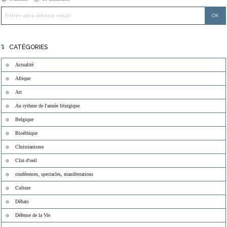
CATÉGORIES
Actualité
Afrique
Art
Au rythme de l'année liturgique
Belgique
Bioéthique
Christianisme
Clin d'oeil
conférences, spectacles, manifestations
Culture
Débats
Défense de la Vie