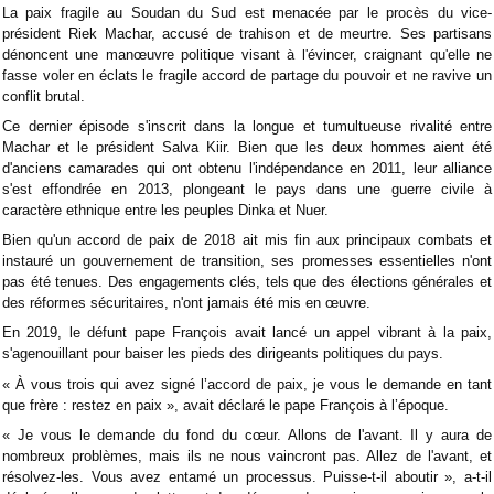
La paix fragile au Soudan du Sud est menacée par le procès du vice-
président Riek Machar, accusé de trahison et de meurtre. Ses partisans
dénoncent une manœuvre politique visant à l'évincer, craignant qu'elle ne
fasse voler en éclats le fragile accord de partage du pouvoir et ne ravive un
conflit brutal.
Ce dernier épisode s'inscrit dans la longue et tumultueuse rivalité entre
Machar et le président Salva Kiir. Bien que les deux hommes aient été
d'anciens camarades qui ont obtenu l'indépendance en 2011, leur alliance
s'est effondrée en 2013, plongeant le pays dans une guerre civile à
caractère ethnique entre les peuples Dinka et Nuer.
Bien qu'un accord de paix de 2018 ait mis fin aux principaux combats et
instauré un gouvernement de transition, ses promesses essentielles n'ont
pas été tenues. Des engagements clés, tels que des élections générales et
des réformes sécuritaires, n'ont jamais été mis en œuvre.
En 2019, le défunt pape François avait lancé un appel vibrant à la paix,
s'agenouillant pour baiser les pieds des dirigeants politiques du pays.
« À vous trois qui avez signé l’accord de paix, je vous le demande en tant
que frère : restez en paix », avait déclaré le pape François à l’époque.
« Je vous le demande du fond du cœur. Allons de l'avant. Il y aura de
nombreux problèmes, mais ils ne nous vaincront pas. Allez de l'avant, et
résolvez-les. Vous avez entamé un processus. Puisse-t-il aboutir », a-t-il