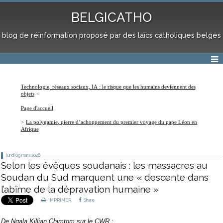
BELGICATHO
blog de réinformation proposé par des laïcs catholiques belges
Technologie, réseaux sociaux, IA : le risque que les humains deviennent des
objets
Page d'accueil
La polygamie, pierre d’achoppement du premier voyage du pape Léon en
Afrique
lundi 09
mars 2026
Selon les évêques soudanais : les massacres au
Soudan du Sud marquent une « descente dans
l’abîme de la dépravation humaine »
IMPRIMER
Share
De
Ngala Killian Chimtom
sur le CWR
: