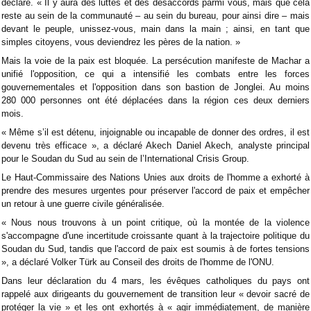
déclaré. « Il y aura des luttes et des désaccords parmi vous, mais que cela
reste au sein de la communauté – au sein du bureau, pour ainsi dire – mais
devant le peuple, unissez-vous, main dans la main ; ainsi, en tant que
simples citoyens, vous deviendrez les pères de la nation. »
Mais la voie de la paix est bloquée. La persécution manifeste de Machar a
unifié l'opposition, ce qui a intensifié les combats entre les forces
gouvernementales et l'opposition dans son bastion de Jonglei. Au moins
280 000 personnes ont été déplacées dans la région ces deux derniers
mois.
« Même s’il est détenu, injoignable ou incapable de donner des ordres, il est
devenu très efficace », a déclaré Akech Daniel Akech, analyste principal
pour le Soudan du Sud au sein de l’International Crisis Group.
Le Haut-Commissaire des Nations Unies aux droits de l'homme a exhorté à
prendre des mesures urgentes pour préserver l'accord de paix et empêcher
un retour à une guerre civile généralisée.
« Nous nous trouvons à un point critique, où la montée de la violence
s'accompagne d'une incertitude croissante quant à la trajectoire politique du
Soudan du Sud, tandis que l'accord de paix est soumis à de fortes tensions
», a déclaré Volker Türk au Conseil des droits de l'homme de l'ONU.
Dans leur déclaration du 4 mars, les évêques catholiques du pays ont
rappelé aux dirigeants du gouvernement de transition leur « devoir sacré de
protéger la vie » et les ont exhortés à « agir immédiatement, de manière