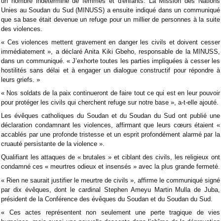
un nombre indéterminé de femmes et d'enfants. La Mission des Nations
Unies au Soudan du Sud (MINUSS) a ensuite indiqué dans un communiqué
que sa base était devenue un refuge pour un millier de personnes à la suite
des violences.
« Ces violences mettent gravement en danger les civils et doivent cesser
immédiatement », a déclaré Anita Kiki Gbeho, responsable de la MINUSS,
dans un communiqué. « J’exhorte toutes les parties impliquées à cesser les
hostilités sans délai et à engager un dialogue constructif pour répondre à
leurs griefs. »
« Nos soldats de la paix continueront de faire tout ce qui est en leur pouvoir
pour protéger les civils qui cherchent refuge sur notre base », a-t-elle ajouté.
Les évêques catholiques du Soudan et du Soudan du Sud ont publié une
déclaration condamnant les violences, affirmant que leurs cœurs étaient «
accablés par une profonde tristesse et un esprit profondément alarmé par la
cruauté persistante de la violence ».
Qualifiant les attaques de « brutales » et ciblant des civils, les religieux ont
condamné ces « meurtres odieux et insensés » avec la plus grande fermeté.
« Rien ne saurait justifier le meurtre de civils », affirme le communiqué signé
par dix évêques, dont le cardinal Stephen Ameyu Martin Mulla de Juba,
président de la Conférence des évêques du Soudan et du Soudan du Sud.
« Ces actes représentent non seulement une perte tragique de vies