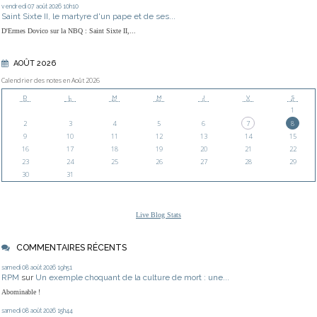
vendredi 07
août 2026
10h10
Saint Sixte II, le martyre d'un pape et de ses...
D'Ermes Dovico sur la NBQ : Saint Sixte II,...
AOÛT 2026
Calendrier des notes en Août 2026
D
L
M
M
J
V
S
1
2
3
4
5
6
7
8
9
10
11
12
13
14
15
16
17
18
19
20
21
22
23
24
25
26
27
28
29
30
31
Live Blog Stats
COMMENTAIRES RÉCENTS
samedi 08
août 2026
19h51
RPM
sur
Un exemple choquant de la culture de mort : une...
Abominable !
samedi 08
août 2026
15h44