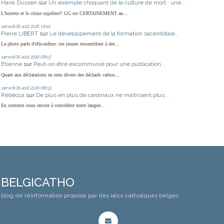
Hank Dussen
sur
Un exemple choquant de la culture de mort : une...
L'horreur et le crime suprême!! GG est CERTAINEMENT au...
samedi 08
août 2026
11h22
Pierre LIBERT
sur
Le développement de la formation sacerdotale...
La photo parle d'elle-même: ces jeunes ressemblent à des...
samedi 08
août 2026
08h37
Etienne
sur
Peut-on être excommunié pour une publication...
Quant aux déclarations en sens divers des déclarés cathos...
samedi 08
août 2026
08h32
Rébécca
sur
De plus en plus de cardinaux ne maîtrisent plus...
En sommes nous encore à considérer notre langue...
BELGICATHO
blog de réinformation proposé par des laïcs catholiques belges