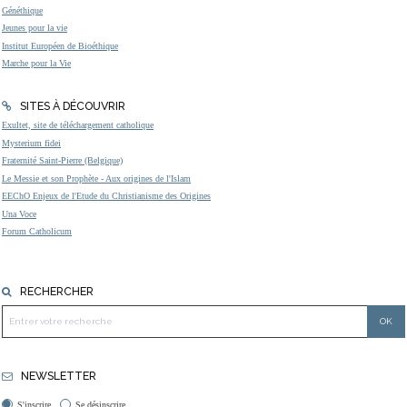
Généthique
Jeunes pour la vie
Institut Européen de Bioéthique
Marche pour la Vie
SITES À DÉCOUVRIR
Exultet, site de téléchargement catholique
Mysterium fidei
Fraternité Saint-Pierre (Belgique)
Le Messie et son Prophète - Aux origines de l'Islam
EEChO Enjeux de l'Etude du Christianisme des Origines
Una Voce
Forum Catholicum
RECHERCHER
NEWSLETTER
S'inscrire
Se désinscrire