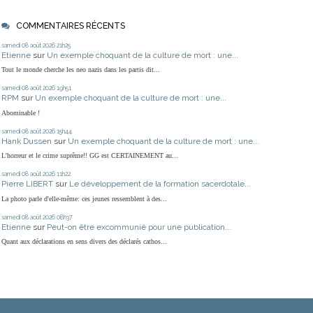
COMMENTAIRES RÉCENTS
samedi 08
août 2026
21h25
Etienne
sur
Un exemple choquant de la culture de mort : une...
Tout le monde cherche les neo nazis dans les partis dit...
samedi 08
août 2026
19h51
RPM
sur
Un exemple choquant de la culture de mort : une...
Abominable !
samedi 08
août 2026
15h44
Hank Dussen
sur
Un exemple choquant de la culture de mort : une...
L'horreur et le crime suprême!! GG est CERTAINEMENT au...
samedi 08
août 2026
11h22
Pierre LIBERT
sur
Le développement de la formation sacerdotale...
La photo parle d'elle-même: ces jeunes ressemblent à des...
samedi 08
août 2026
08h37
Etienne
sur
Peut-on être excommunié pour une publication...
Quant aux déclarations en sens divers des déclarés cathos...