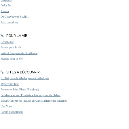
Didoc.be
Aleteia
De Charybde en Scylla ...
Paix liturgique
POUR LA VIE
Généthique
Jeunes pour la vie
Institut Européen de Bioéthique
Marche pour la Vie
SITES À DÉCOUVRIR
Exultet, site de téléchargement catholique
Mysterium fidei
Fraternité Saint-Pierre (Belgique)
Le Messie et son Prophète - Aux origines de l'Islam
EEChO Enjeux de l'Etude du Christianisme des Origines
Una Voce
Forum Catholicum