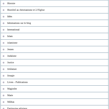
Histoire
Hostilité au christianisme et à l'Eglise
Idées
Informations sur le blog
International
Islam
islamisme
Jeunes
Judaïsme
Justice
littérature
liturgie
Livres - Publications
Magistère
Marie
Médias
Patrimoine religieux