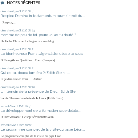
NOTES RÉCENTES
dimanche 09
août 2026
08h31
Respice Domine in testamentum tuum (Introit du...
Respice,...
dimanche 09
août 2026
08h24
Homme de peu de foi, pourquoi as-tu douté ?...
De l'abbé Christian Laffargue, sur son blog :...
dimanche 09
août 2026
08h21
Le bienheureux Franz Jägerstätter décapité sous...
D' Evangile au Quotidien : Franz (François)...
dimanche 09
août 2026
08h21
Qui es-tu, douce lumière ? (Edith Stein -...
Et je demeure en vous... Auteur...
dimanche 09
août 2026
08h20
Un témoin de la présence de Dieu : Edith Stein...
Sainte Thérèse-Bénédicte de la Croix (Edith Stein)...
samedi 08
août 2026
10h31
Le développement de la formation sacerdotale...
D' InfoVaticana : De sept séminaristes à un...
samedi 08
août 2026
10h12
Le programme complet de la visite du pape Léon...
Le programme complet de la visite du pape Léon...