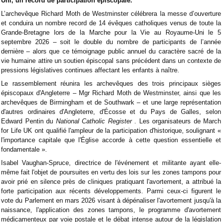
Uni, un record de participation épiscopale.
L’archevêque Richard Moth de Westminster célébrera la messe d’ouverture
et conduira un nombre record de 14 évêques catholiques venus de toute la
Grande-Bretagne lors de la Marche pour la Vie au Royaume-Uni le 5
septembre 2026 – soit le double du nombre de participants de l’année
dernière – alors que ce témoignage public annuel du caractère sacré de la
vie humaine attire un soutien épiscopal sans précédent dans un contexte de
pressions législatives continues affectant les enfants à naître.
Le rassemblement réunira les archevêques des trois principaux sièges
épiscopaux d'Angleterre – Mgr Richard Moth de Westminster, ainsi que les
archevêques de Birmingham et de Southwark – et une large représentation
d'autres ordinaires d'Angleterre, d'Écosse et du Pays de Galles, selon
Edward Pentin du
National Catholic Register
. Les organisateurs de March
for Life UK ont qualifié l'ampleur de la participation d'historique, soulignant «
l'importance capitale que l'Église accorde à cette question essentielle et
fondamentale ».
Isabel Vaughan-Spruce, directrice de l'événement et militante ayant elle-
même fait l'objet de poursuites en vertu des lois sur les zones tampons pour
avoir prié en silence près de cliniques pratiquant l'avortement, a attribué la
forte participation aux récents développements. Parmi ceux-ci figurent le
vote du Parlement en mars 2026 visant à dépénaliser l'avortement jusqu'à la
naissance, l'application des zones tampons, le programme d'avortement
médicamenteux par voie postale et le débat intense autour de la législation