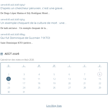
samedi 08
août 2026
09h47
D'après un chercheur péruvien, c'est une grave...
De Diego López Marina et Edy Rodríguez Morel...
samedi 08
août 2026
09h33
Un exemple choquant de la culture de mort : une...
De kath.net/news : Un exemple choquant de la...
samedi 08
août 2026
08h59
Qui fut Dominique de Guzmán ? (KTO)
Saint Dominique KTO (archive...
AOÛT 2026
Calendrier des notes en Août 2026
D
L
M
M
J
V
S
1
2
3
4
5
6
7
8
9
10
11
12
13
14
15
16
17
18
19
20
21
22
23
24
25
26
27
28
29
30
31
Live Blog Stats