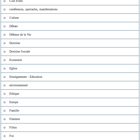
Clin d'oeil
conférences, spectacles, manifestations
Culture
Débats
Défense de la Vie
Doctrine
Doctrine Sociale
Economie
Eglise
Enseignement - Education
environnement
Ethique
Europe
Famille
Femmes
Films
Foi