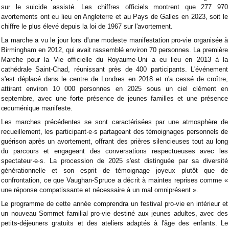
sur le suicide assisté. Les chiffres officiels montrent que 277 970
avortements ont eu lieu en Angleterre et au Pays de Galles en 2023, soit le
chiffre le plus élevé depuis la loi de 1967 sur l'avortement.
La marche a vu le jour lors d'une modeste manifestation pro-vie organisée à
Birmingham en 2012, qui avait rassemblé environ 70 personnes. La première
Marche pour la Vie officielle du Royaume-Uni a eu lieu en 2013 à la
cathédrale Saint-Chad, réunissant près de 400 participants. L'événement
s'est déplacé dans le centre de Londres en 2018 et n'a cessé de croître,
attirant environ 10 000 personnes en 2025 sous un ciel clément en
septembre, avec une forte présence de jeunes familles et une présence
œcuménique manifeste.
Les marches précédentes se sont caractérisées par une atmosphère de
recueillement, les participant·e·s partageant des témoignages personnels de
guérison après un avortement, offrant des prières silencieuses tout au long
du parcours et engageant des conversations respectueuses avec les
spectateur·e·s. La procession de 2025 s'est distinguée par sa diversité
générationnelle et son esprit de témoignage joyeux plutôt que de
confrontation, ce que Vaughan-Spruce a décrit à maintes reprises comme «
une réponse compatissante et nécessaire à un mal omniprésent ».
Le programme de cette année comprendra un festival pro-vie en intérieur et
un nouveau Sommet familial pro-vie destiné aux jeunes adultes, avec des
petits-déjeuners gratuits et des ateliers adaptés à l'âge des enfants. Le