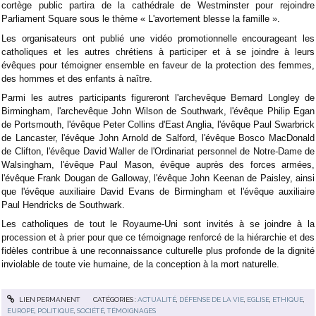
cortège public partira de la cathédrale de Westminster pour rejoindre
Parliament Square sous le thème « L'avortement blesse la famille ».
Les organisateurs ont publié une vidéo promotionnelle encourageant les
catholiques et les autres chrétiens à participer et à se joindre à leurs
évêques pour témoigner ensemble en faveur de la protection des femmes,
des hommes et des enfants à naître.
Parmi les autres participants figureront l'archevêque Bernard Longley de
Birmingham, l'archevêque John Wilson de Southwark, l'évêque Philip Egan
de Portsmouth, l'évêque Peter Collins d'East Anglia, l'évêque Paul Swarbrick
de Lancaster, l'évêque John Arnold de Salford, l'évêque Bosco MacDonald
de Clifton, l'évêque David Waller de l'Ordinariat personnel de Notre-Dame de
Walsingham, l'évêque Paul Mason, évêque auprès des forces armées,
l'évêque Frank Dougan de Galloway, l'évêque John Keenan de Paisley, ainsi
que l'évêque auxiliaire David Evans de Birmingham et l'évêque auxiliaire
Paul Hendricks de Southwark.
Les catholiques de tout le Royaume-Uni sont invités à se joindre à la
procession et à prier pour que ce témoignage renforcé de la hiérarchie et des
fidèles contribue à une reconnaissance culturelle plus profonde de la dignité
inviolable de toute vie humaine, de la conception à la mort naturelle.
LIEN PERMANENT
CATÉGORIES :
ACTUALITÉ
,
DÉFENSE DE LA VIE
,
EGLISE
,
ETHIQUE
,
EUROPE
,
POLITIQUE
,
SOCIÉTÉ
,
TÉMOIGNAGES