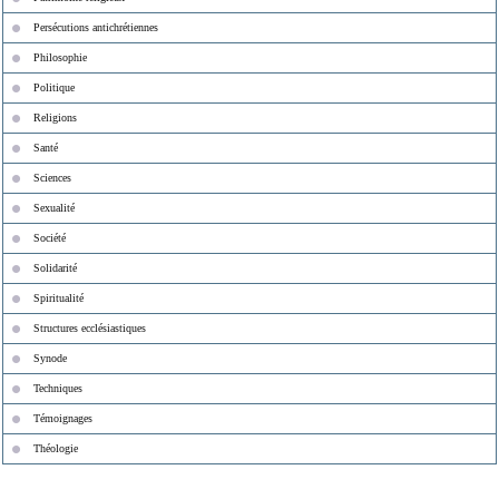
Persécutions antichrétiennes
Philosophie
Politique
Religions
Santé
Sciences
Sexualité
Société
Solidarité
Spiritualité
Structures ecclésiastiques
Synode
Techniques
Témoignages
Théologie