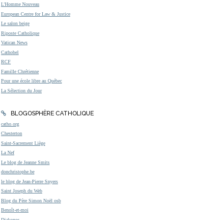
L'Homme Nouveau
European Centre for Law & Justice
Le salon beige
Riposte Catholique
Vatican News
Cathobel
RCF
Famille Chrétienne
Pour une école libre au Québec
La Sélection du Jour
BLOGOSPHÈRE CATHOLIQUE
catho.org
Chesterton
Saint-Sacrement Liège
La Nef
Le blog de Jeanne Smits
donchristophe.be
le blog de Jean-Pierre Snyers
Saint Joseph du Web
Blog du Père Simon Noël osb
Benoît-et-moi
Diakonos