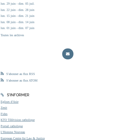
lun. 29 juin - dim. 05 juil.
lun. 22 juin - dim. 28 juin
lun. 15 juin - dim. 21 juin
lun. 08 juin - dim. 14 juin
lun. 01 juin - dim. 07 juin
Toutes les archives
S'abonner au flux RSS
S'abonner au flux ATOM
S'INFORMER
Eglises d'Asie
Zenit
Fides
KTO Télévision catholique
Portail catholique
L'Homme Nouveau
European Centre for Law & Justice