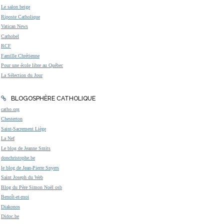
Le salon beige
Riposte Catholique
Vatican News
Cathobel
RCF
Famille Chrétienne
Pour une école libre au Québec
La Sélection du Jour
BLOGOSPHÈRE CATHOLIQUE
catho.org
Chesterton
Saint-Sacrement Liège
La Nef
Le blog de Jeanne Smits
donchristophe.be
le blog de Jean-Pierre Snyers
Saint Joseph du Web
Blog du Père Simon Noël osb
Benoît-et-moi
Diakonos
Didoc.be