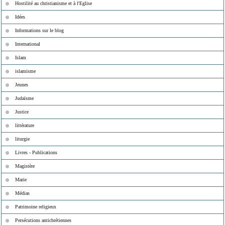
Hostilité au christianisme et à l'Eglise
Idées
Informations sur le blog
International
Islam
islamisme
Jeunes
Judaïsme
Justice
littérature
liturgie
Livres - Publications
Magistère
Marie
Médias
Patrimoine religieux
Persécutions antichrétiennes