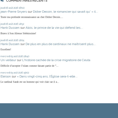
COMMENTAIRES RÉCENTS
jeudi 06
août 2026
16h10
jean-Pierre Snyers
sur
Didier Decoin, le romancier qui savait qu' « il...
Toute ma profonde reconnaissance au cher Didier Decoin....
jeudi 06
août 2026
12h32
Hank Dussen
sur
Alois, le prince de la vie qui défend les...
Bravo à Son Altesse Sérénissime!
jeudi 06
août 2026
12h24
Hank Dussen
sur
De plus en plus de cardinaux ne maîtrisent plus...
Excellent!
mercredi 05
août 2026
22h40
Un veilleur
sur
L'histoire cachée de la crise migratoire de Ceuta
Difficile d’accepter l’islam comme faisant partie de ”...
mercredi 05
août 2026
15h02
Eleison
sur
« Dans vingt-cinq ans, l’Église sera-t-elle...
Le cardinal Sarah est un homme qui voit clair car il a...