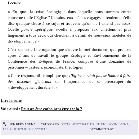
Lecture.
« En quoi la crise écologique dans laquelle nous sommes entrés
concerne-t-elle l’Eglise ? Certains, eux-mêmes engagés, attendent qu’elle
dise quelque chose à ce sujet et trouvent qu’on ne l’entend pas assez.
Quelle
parole spécifique
a-t-elle à proposer aux chrétiens et plus
largement à tous ceux qui cherchent à définir de nouveaux modèles de
développement ? »
C’est sur cette interrogation que s’ouvre le bref document que propose
après 2 ans de travail le groupe Ecologie et Environnement de la
Conférence des Evêques de France, composé d’une douzaine de
personnes – pasteurs, économiste, théologien.
« Cette responsabilité implique que
l’Eglise ne doit pas se limiter à faire
des discours généraux
sur l’importance de se préoccuper du
« développement durable ». »
Lire la suite
Voir aussi :
Peut-on être catho sans être écolo ?
LIEN PERMANENT
CATÉGORIES :
DOCTRINE SOCIALE
,
EGLISE
,
ENVIRONNEMENT
,
ETHIQUE
,
POLITIQUE
,
SOCIÉTÉ
0
COMMENTAIRE