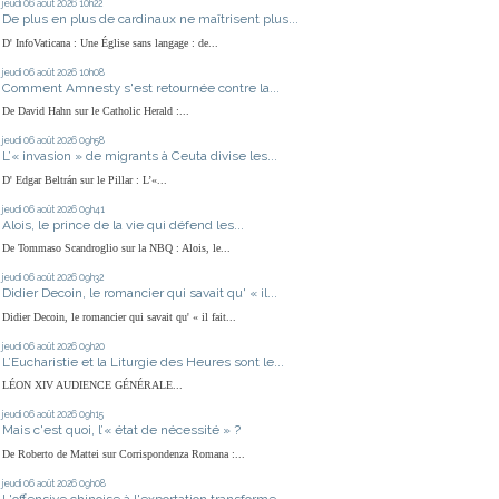
jeudi 06
août 2026
10h22
De plus en plus de cardinaux ne maîtrisent plus...
D' InfoVaticana : Une Église sans langage : de...
jeudi 06
août 2026
10h08
Comment Amnesty s'est retournée contre la...
De David Hahn sur le Catholic Herald :...
jeudi 06
août 2026
09h58
L’« invasion » de migrants à Ceuta divise les...
D' Edgar Beltrán sur le Pillar : L’«...
jeudi 06
août 2026
09h41
Alois, le prince de la vie qui défend les...
De Tommaso Scandroglio sur la NBQ : Alois, le...
jeudi 06
août 2026
09h32
Didier Decoin, le romancier qui savait qu' « il...
Didier Decoin, le romancier qui savait qu' « il fait...
jeudi 06
août 2026
09h20
L’Eucharistie et la Liturgie des Heures sont le...
LÉON XIV AUDIENCE GÉNÉRALE...
jeudi 06
août 2026
09h15
Mais c'est quoi, l’« état de nécessité » ?
De Roberto de Mattei sur Corrispondenza Romana :...
jeudi 06
août 2026
09h08
L'offensive chinoise à l'exportation transforme...