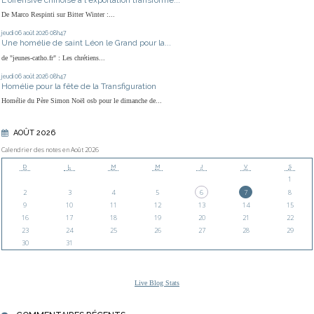
De Marco Respinti sur Bitter Winter :...
jeudi 06
août 2026
08h47
Une homélie de saint Léon le Grand pour la...
de "jeunes-catho.fr" : Les chrétiens...
jeudi 06
août 2026
08h47
Homélie pour la fête de la Transfiguration
Homélie du Père Simon Noël osb pour le dimanche de...
AOÛT 2026
Calendrier des notes en Août 2026
D
L
M
M
J
V
S
1
2
3
4
5
6
7
8
9
10
11
12
13
14
15
16
17
18
19
20
21
22
23
24
25
26
27
28
29
30
31
Live Blog Stats