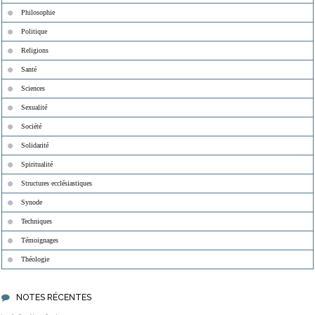
Philosophie
Politique
Religions
Santé
Sciences
Sexualité
Société
Solidarité
Spiritualité
Structures ecclésiastiques
Synode
Techniques
Témoignages
Théologie
NOTES RÉCENTES