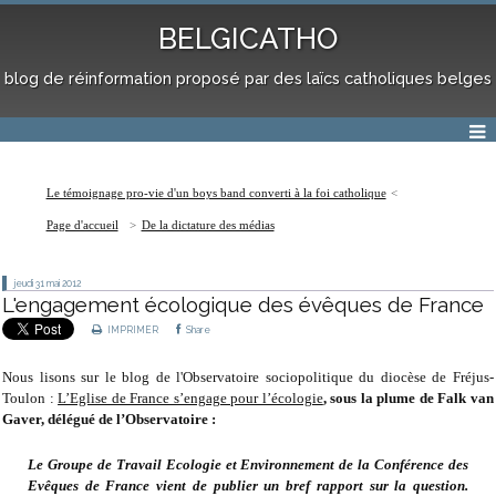
BELGICATHO
blog de réinformation proposé par des laïcs catholiques belges
Le témoignage pro-vie d'un boys band converti à la foi catholique
Page d'accueil
De la dictature des médias
jeudi 31
mai 2012
L'engagement écologique des évêques de France
IMPRIMER
Share
Nous lisons sur le blog de l'Observatoire sociopolitique du diocèse de Fréjus-
Toulon :
L’Eglise de France s’engage pour l’écologie
, sous la plume de Falk van
Gaver, délégué de l’Observatoire :
Le Groupe de Travail Ecologie et Environnement de la Conférence des
Evêques de France vient de publier un bref rapport sur la question.