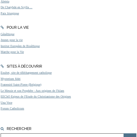
Aleteia
De Charybde en Scylla ...
Paix liturgique
POUR LA VIE
Généthique
Jeunes pour la vie
Institut Européen de Bioéthique
Marche pour la Vie
SITES À DÉCOUVRIR
Exultet, site de téléchargement catholique
Mysterium fidei
Fraternité Saint-Pierre (Belgique)
Le Messie et son Prophète - Aux origines de l'Islam
EEChO Enjeux de l'Etude du Christianisme des Origines
Una Voce
Forum Catholicum
RECHERCHER