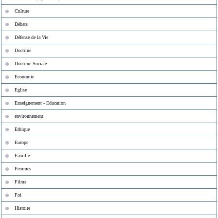
Culture
Débats
Défense de la Vie
Doctrine
Doctrine Sociale
Economie
Eglise
Enseignement - Education
environnement
Ethique
Europe
Famille
Femmes
Films
Foi
Histoire