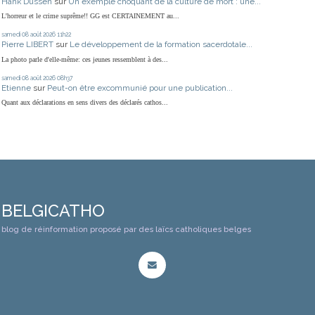
Hank Dussen
sur
Un exemple choquant de la culture de mort : une...
L'horreur et le crime suprême!! GG est CERTAINEMENT au...
samedi 08
août 2026
11h22
Pierre LIBERT
sur
Le développement de la formation sacerdotale...
La photo parle d'elle-même: ces jeunes ressemblent à des...
samedi 08
août 2026
08h37
Etienne
sur
Peut-on être excommunié pour une publication...
Quant aux déclarations en sens divers des déclarés cathos...
BELGICATHO
blog de réinformation proposé par des laïcs catholiques belges