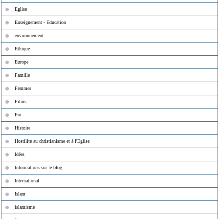
Eglise
Enseignement - Education
environnement
Ethique
Europe
Famille
Femmes
Films
Foi
Histoire
Hostilité au christianisme et à l'Eglise
Idées
Informations sur le blog
International
Islam
islamisme