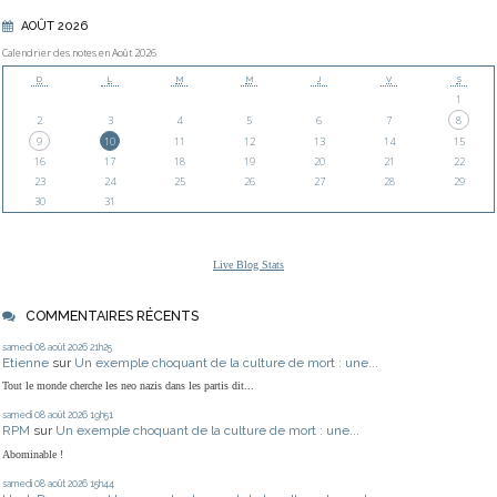
AOÛT 2026
Calendrier des notes en Août 2026
D
L
M
M
J
V
S
1
2
3
4
5
6
7
8
9
10
11
12
13
14
15
16
17
18
19
20
21
22
23
24
25
26
27
28
29
30
31
Live Blog Stats
COMMENTAIRES RÉCENTS
samedi 08
août 2026
21h25
Etienne
sur
Un exemple choquant de la culture de mort : une...
Tout le monde cherche les neo nazis dans les partis dit...
samedi 08
août 2026
19h51
RPM
sur
Un exemple choquant de la culture de mort : une...
Abominable !
samedi 08
août 2026
15h44