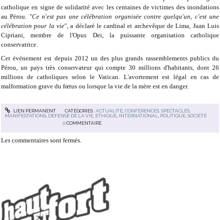
catholique en signe de solidarité avec les centaines de victimes des inondations
au Pérou. "
Ce n'est pas une célébration organisée contre quelqu'un, c'est une
célébration pour la vie
", a déclaré le cardinal et archevêque de Lima, Juan Luis
Cipriani, membre de l'Opus Dei, la puissante organisation catholique
conservatrice.
Cet événement est depuis 2012 un des plus grands rassemblements publics du
Pérou, un pays très conservateur qui compte 30 millions d'habitants, dont 26
millions de catholiques selon le Vatican. L'avortement est légal en cas de
malformation grave du fœtus ou lorsque la vie de la mère est en danger.
LIEN PERMANENT
CATÉGORIES :
ACTUALITÉ
,
CONFÉRENCES, SPECTACLES,
MANIFESTATIONS
,
DÉFENSE DE LA VIE
,
ETHIQUE
,
INTERNATIONAL
,
POLITIQUE
,
SOCIÉTÉ
0
COMMENTAIRE
Les commentaires sont fermés.