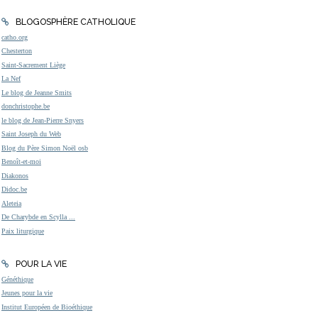
BLOGOSPHÈRE CATHOLIQUE
catho.org
Chesterton
Saint-Sacrement Liège
La Nef
Le blog de Jeanne Smits
donchristophe.be
le blog de Jean-Pierre Snyers
Saint Joseph du Web
Blog du Père Simon Noël osb
Benoît-et-moi
Diakonos
Didoc.be
Aleteia
De Charybde en Scylla ...
Paix liturgique
POUR LA VIE
Généthique
Jeunes pour la vie
Institut Européen de Bioéthique