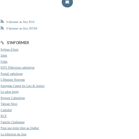
S'abonner au flux RSS
S'abonner au flux ATOM
S'INFORMER
Eglises d'Asie
Zenit
Fides
KTO Télévision catholique
Portail catholique
L'Homme Nouveau
European Centre for Law & Justice
Le salon beige
Riposte Catholique
Vatican News
Cathobel
RCF
Famille Chrétienne
Pour une école libre au Québec
La Sélection du Jour