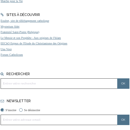
Marche pour la Vie
SITES À DÉCOUVRIR
Exultet, site de téléchargement catholique
Mysterium fidei
Fraternité Saint-Pierre (Belgique)
Le Messie et son Prophète - Aux origines de l'Islam
EEChO Enjeux de l'Etude du Christianisme des Origines
Una Voce
Forum Catholicum
RECHERCHER
NEWSLETTER
S'inscrire
Se désinscrire