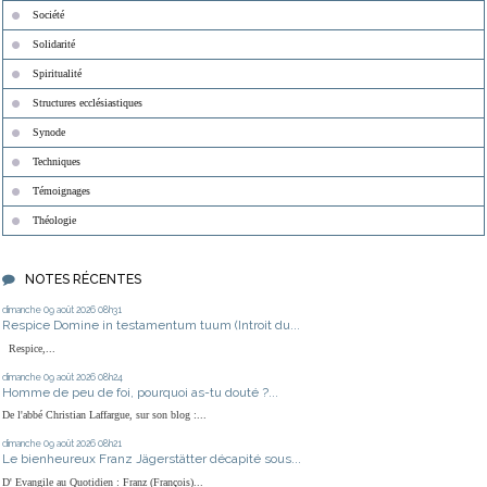
Société
Solidarité
Spiritualité
Structures ecclésiastiques
Synode
Techniques
Témoignages
Théologie
NOTES RÉCENTES
dimanche 09
août 2026
08h31
Respice Domine in testamentum tuum (Introit du...
Respice,...
dimanche 09
août 2026
08h24
Homme de peu de foi, pourquoi as-tu douté ?...
De l'abbé Christian Laffargue, sur son blog :...
dimanche 09
août 2026
08h21
Le bienheureux Franz Jägerstätter décapité sous...
D' Evangile au Quotidien : Franz (François)...