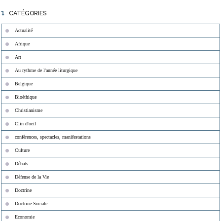
CATÉGORIES
Actualité
Afrique
Art
Au rythme de l'année liturgique
Belgique
Bioéthique
Christianisme
Clin d'oeil
conférences, spectacles, manifestations
Culture
Débats
Défense de la Vie
Doctrine
Doctrine Sociale
Economie