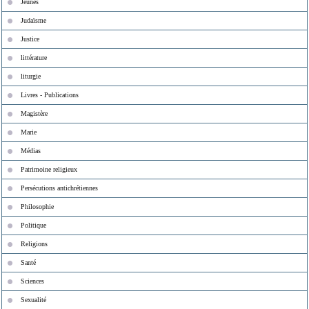
Jeunes
Judaïsme
Justice
littérature
liturgie
Livres - Publications
Magistère
Marie
Médias
Patrimoine religieux
Persécutions antichrétiennes
Philosophie
Politique
Religions
Santé
Sciences
Sexualité