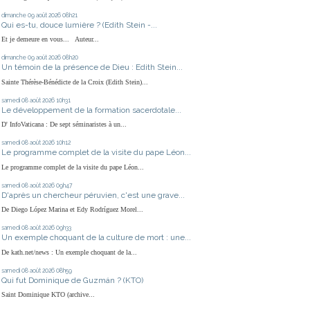
dimanche 09
août 2026
08h21
Qui es-tu, douce lumière ? (Edith Stein -...
Et je demeure en vous... Auteur...
dimanche 09
août 2026
08h20
Un témoin de la présence de Dieu : Edith Stein...
Sainte Thérèse-Bénédicte de la Croix (Edith Stein)...
samedi 08
août 2026
10h31
Le développement de la formation sacerdotale...
D' InfoVaticana : De sept séminaristes à un...
samedi 08
août 2026
10h12
Le programme complet de la visite du pape Léon...
Le programme complet de la visite du pape Léon...
samedi 08
août 2026
09h47
D'après un chercheur péruvien, c'est une grave...
De Diego López Marina et Edy Rodríguez Morel...
samedi 08
août 2026
09h33
Un exemple choquant de la culture de mort : une...
De kath.net/news : Un exemple choquant de la...
samedi 08
août 2026
08h59
Qui fut Dominique de Guzmán ? (KTO)
Saint Dominique KTO (archive...