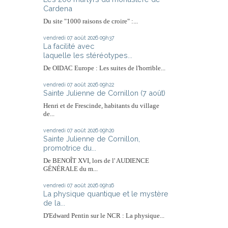
Cardena
Du site "1000 raisons de croire" :...
vendredi 07
août 2026
09h37
La facilité avec
laquelle les stéréotypes...
De OIDAC Europe : Les suites de l'horrible...
vendredi 07
août 2026
09h22
Sainte Julienne de Cornillon (7 août)
Henri et de Frescinde, habitants du village
de...
vendredi 07
août 2026
09h20
Sainte Julienne de Cornillon,
promotrice du...
De BENOÎT XVI, lors de l' AUDIENCE
GÉNÉRALE du m...
vendredi 07
août 2026
09h16
La physique quantique et le mystère
de la...
D'Edward Pentin sur le NCR : La physique...