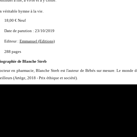
ntinuer à rire, à vivre et à y croire.
n véritable hymne à la vie.
18,00 €
Neuf
Date de parution : 23/10/2019
Editeur :
Emmanuel (Editions)
288 pages
iographie de Blanche Streb
octeur en pharmacie, Blanche Streb est l'auteur de Bébés sur mesure. Le monde d
illeurs (Artège, 2018 - Prix éthique et société).