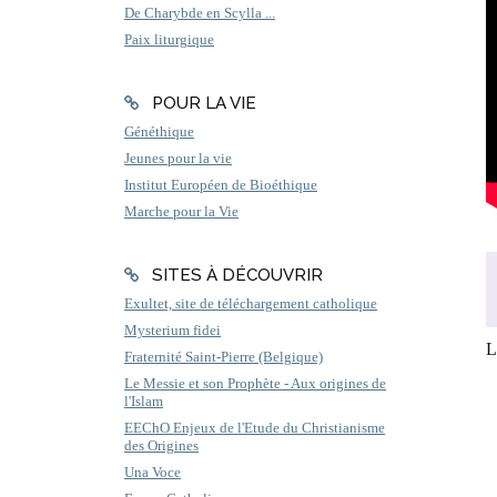
De Charybde en Scylla ...
Paix liturgique
POUR LA VIE
Généthique
Jeunes pour la vie
Institut Européen de Bioéthique
Marche pour la Vie
SITES À DÉCOUVRIR
Exultet, site de téléchargement catholique
Mysterium fidei
L
Fraternité Saint-Pierre (Belgique)
Le Messie et son Prophète - Aux origines de
l'Islam
EEChO Enjeux de l'Etude du Christianisme
des Origines
Una Voce