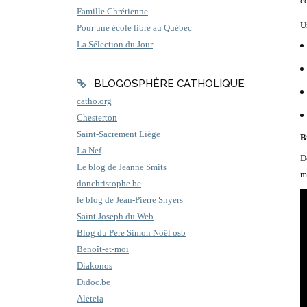
co
Famille Chrétienne
U
Pour une école libre au Québec
La Sélection du Jour
BLOGOSPHÈRE CATHOLIQUE
catho.org
Chesterton
Saint-Sacrement Liège
B
La Nef
D
Le blog de Jeanne Smits
me
donchristophe.be
le blog de Jean-Pierre Snyers
Saint Joseph du Web
Blog du Père Simon Noël osb
Benoît-et-moi
Diakonos
Didoc.be
Aleteia