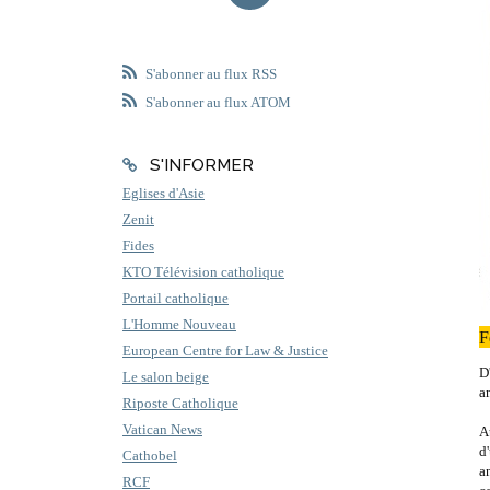
S'abonner au flux RSS
S'abonner au flux ATOM
S'INFORMER
Eglises d'Asie
Zenit
Fides
KTO Télévision catholique
Portail catholique
L'Homme Nouveau
F
European Centre for Law & Justice
D
Le salon beige
a
Riposte Catholique
Vatican News
A
d
Cathobel
a
RCF