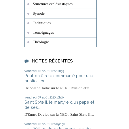
Structures ecclésiastiques
Synode
Techniques
Témoignages
Théologie
NOTES RÉCENTES
vendredi 07
août 2026
10h33
Peut-on être excommunié pour une
publication...
De Solène Tadié sur le NCR : Peut-on être...
vendredi 07
août 2026
10h10
Saint Sixte II, le martyre d'un pape et
de ses...
D'Ermes Dovico sur la NBQ : Saint Sixte II,...
vendredi 07
août 2026
09h50
Les 200 martyrs du monastère de