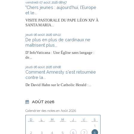
vendredi 07
août 2026
08h57
"Chers jeunes : aujourd’hui, l’Europe
et le...
VISITE PASTORALE DU PAPE LÉON XIV À
SANTA MARIA...
jeudi 06
août 2026
10h22
De plus en plus de cardinaux ne
maîtrisent plus...
D' InfoVaticana : Une Église sans langage :
de...
jeudi 06
août 2026
10h08
Comment Amnesty s'est retournée
contre la...
De David Hahn sur le Catholic Herald :...
AOÛT 2026
Calendrier des notes en Août 2026
D
L
M
M
J
V
S
1
2
3
4
5
6
7
8