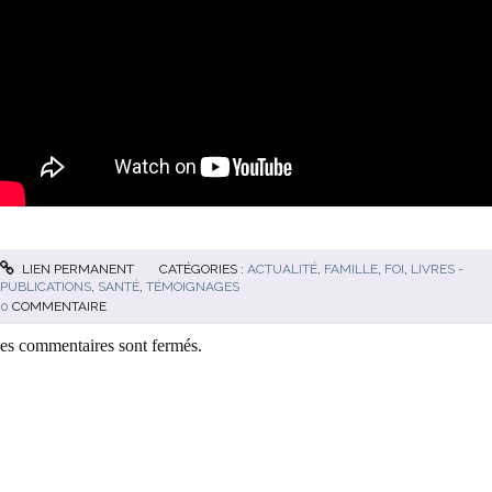
LIEN PERMANENT
CATÉGORIES :
ACTUALITÉ
,
FAMILLE
,
FOI
,
LIVRES -
PUBLICATIONS
,
SANTÉ
,
TÉMOIGNAGES
0
COMMENTAIRE
es commentaires sont fermés.