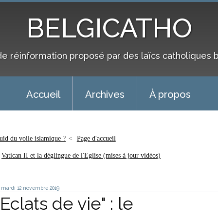
BELGICATHO
de réinformation proposé par des laïcs catholiques 
Accueil
Archives
À propos
uid du voile islamique ?
Page d'accueil
Vatican II et la déglingue de l'Eglise (mises à jour vidéos)
mardi 12
novembre 2019
"Eclats de vie" : le