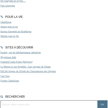
De Charybde en Scylla ...
Paix liturgique
POUR LA VIE
Généthique
Jeunes pour la vie
Institut Européen de Bioéthique
Marche pour la Vie
SITES À DÉCOUVRIR
Exultet, site de téléchargement catholique
Mysterium fidei
Fraternité Saint-Pierre (Belgique)
Le Messie et son Prophète - Aux origines de l'Islam
EEChO Enjeux de l'Etude du Christianisme des Origines
Una Voce
Forum Catholicum
RECHERCHER