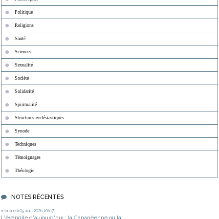
Politique
Religions
Santé
Sciences
Sexualité
Société
Solidarité
Spiritualité
Structures ecclésiastiques
Synode
Techniques
Témoignages
Théologie
NOTES RÉCENTES
mercredi 05
août 2026
10h17
L'évangile d'aujourd'hui : la Cananéenne ou la...