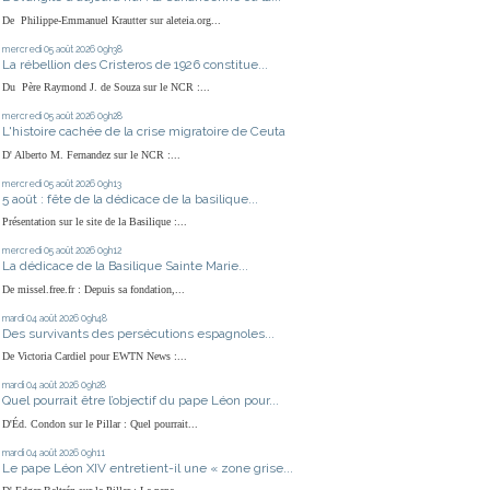
De Philippe-Emmanuel Krautter sur aleteia.org...
mercredi 05
août 2026
09h38
La rébellion des Cristeros de 1926 constitue...
Du Père Raymond J. de Souza sur le NCR :...
mercredi 05
août 2026
09h28
L'histoire cachée de la crise migratoire de Ceuta
D' Alberto M. Fernandez sur le NCR :...
mercredi 05
août 2026
09h13
5 août : fête de la dédicace de la basilique...
Présentation sur le site de la Basilique :...
mercredi 05
août 2026
09h12
La dédicace de la Basilique Sainte Marie...
De missel.free.fr : Depuis sa fondation,...
mardi 04
août 2026
09h48
Des survivants des persécutions espagnoles...
De Victoria Cardiel pour EWTN News :...
mardi 04
août 2026
09h28
Quel pourrait être l’objectif du pape Léon pour...
D'Éd. Condon sur le Pillar : Quel pourrait...
mardi 04
août 2026
09h11
Le pape Léon XIV entretient-il une « zone grise...