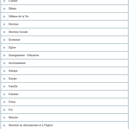
Culture
Débats
Défense de la Vie
Doctrine
Doctrine Sociale
Economie
Eglise
Enseignement - Education
environnement
Ethique
Europe
Famille
Femmes
Films
Foi
Histoire
Hostilité au christianisme et à l'Eglise