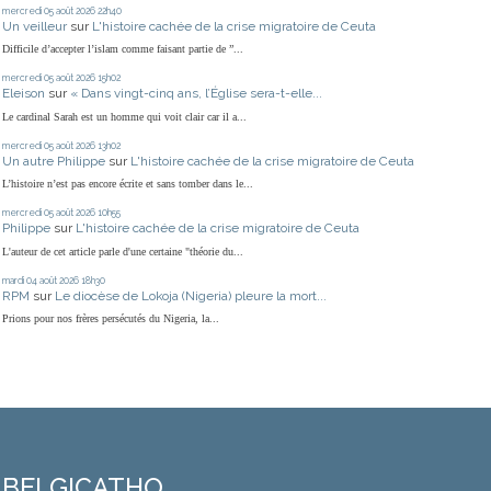
mercredi 05
août 2026
22h40
Un veilleur
sur
L'histoire cachée de la crise migratoire de Ceuta
Difficile d’accepter l’islam comme faisant partie de ”...
mercredi 05
août 2026
15h02
Eleison
sur
« Dans vingt-cinq ans, l’Église sera-t-elle...
Le cardinal Sarah est un homme qui voit clair car il a...
mercredi 05
août 2026
13h02
Un autre Philippe
sur
L'histoire cachée de la crise migratoire de Ceuta
L’histoire n’est pas encore écrite et sans tomber dans le...
mercredi 05
août 2026
10h55
Philippe
sur
L'histoire cachée de la crise migratoire de Ceuta
L'auteur de cet article parle d'une certaine "théorie du...
mardi 04
août 2026
18h30
RPM
sur
Le diocèse de Lokoja (Nigeria) pleure la mort...
Prions pour nos frères persécutés du Nigeria, la...
BELGICATHO