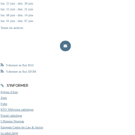
lun. 22 juin - dim. 28 juin
lun. 15 juin - dim. 21 juin
lun. 08 juin - dim. 14 juin
lun. 01 juin - dim. 07 juin
Toutes les archives
S'abonner au flux RSS
S'abonner au flux ATOM
S'INFORMER
Eglises d'Asie
Zenit
Fides
KTO Télévision catholique
Portail catholique
L'Homme Nouveau
European Centre for Law & Justice
Le salon beige