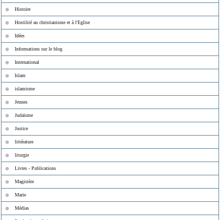
Histoire
Hostilité au christianisme et à l'Eglise
Idées
Informations sur le blog
International
Islam
islamisme
Jeunes
Judaïsme
Justice
littérature
liturgie
Livres - Publications
Magistère
Marie
Médias