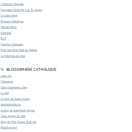
L'Homme Nouveau
European Centre for Law & Justice
Le salon beige
Riposte Catholique
Vatican News
Cathobel
RCF
Famille Chrétienne
Pour une école libre au Québec
La Sélection du Jour
BLOGOSPHÈRE CATHOLIQUE
catho.org
Chesterton
Saint-Sacrement Liège
La Nef
Le blog de Jeanne Smits
donchristophe.be
le blog de Jean-Pierre Snyers
Saint Joseph du Web
Blog du Père Simon Noël osb
Benoît-et-moi