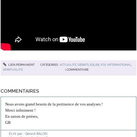
LIEN PERMANENT
CATÉGORIES :
ACTUALITÉ
,
DÉBATS
,
EGLISE
,
FOI
,
INTERNATIONAL
,
SPIRITUALITÉ
1
COMMENTAIRE
COMMENTAIRES
Nous avons grand besoin de la pertinence de vos analyses !
Merci infiniment !
En union de prières,
GB
Écrit par :
Gérard BÂLON