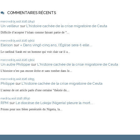
COMMENTAIRES RÉCENTS
mercredi 05
août 2026
22h40
Un veilleur
sur
L'histoire cachée de la crise migratoire de Ceuta
Difficile d’accepter l’islam comme faisant partie de ”...
mercredi 05
août 2026
15h02
Eleison
sur
« Dans vingt-cinq ans, l’Église sera-t-elle...
Le cardinal Sarah est un homme qui voit clair car il a...
mercredi 05
août 2026
13h02
Un autre Philippe
sur
L'histoire cachée de la crise migratoire de Ceuta
L’histoire n’est pas encore écrite et sans tomber dans le...
mercredi 05
août 2026
10h55
Philippe
sur
L'histoire cachée de la crise migratoire de Ceuta
L'auteur de cet article parle d'une certaine "théorie du...
mardi 04
août 2026
18h30
RPM
sur
Le diocèse de Lokoja (Nigeria) pleure la mort...
Prions pour nos frères persécutés du Nigeria, la...