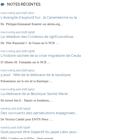
NOTES RÉCENTES
mercredi 05
août 2026
10h17
L'évangile d'aujourd'hui : la Cananéenne ou la...
De Philippe-Emmanuel Krautter sur aleteia.org...
mercredi 05
août 2026
09h38
La rébellion des Cristeros de 1926 constitue...
Du Père Raymond J. de Souza sur le NCR :...
mercredi 05
août 2026
09h28
L'histoire cachée de la crise migratoire de Ceuta
D' Alberto M. Fernandez sur le NCR :...
mercredi 05
août 2026
09h13
5 août : fête de la dédicace de la basilique...
Présentation sur le site de la Basilique :...
mercredi 05
août 2026
09h12
La dédicace de la Basilique Sainte Marie...
De missel.free.fr : Depuis sa fondation,...
mardi 04
août 2026
09h48
Des survivants des persécutions espagnoles...
De Victoria Cardiel pour EWTN News :...
mardi 04
août 2026
09h28
Quel pourrait être l’objectif du pape Léon pour...
D'Éd. Condon sur le Pillar : Quel pourrait...