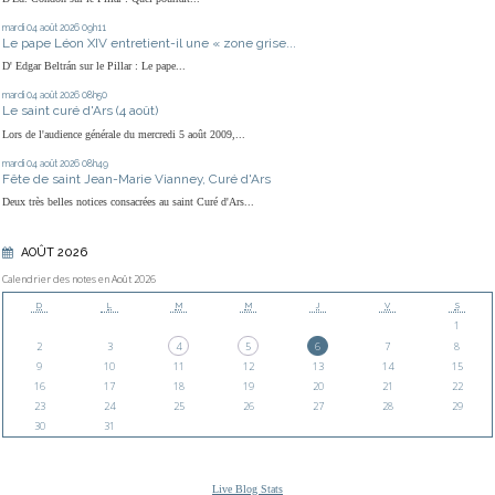
mardi 04
août 2026
09h11
Le pape Léon XIV entretient-il une « zone grise...
D' Edgar Beltrán sur le Pillar : Le pape...
mardi 04
août 2026
08h50
Le saint curé d'Ars (4 août)
Lors de l'audience générale du mercredi 5 août 2009,...
mardi 04
août 2026
08h49
Fête de saint Jean-Marie Vianney, Curé d'Ars
Deux très belles notices consacrées au saint Curé d'Ars...
AOÛT 2026
Calendrier des notes en Août 2026
D
L
M
M
J
V
S
1
2
3
4
5
6
7
8
9
10
11
12
13
14
15
16
17
18
19
20
21
22
23
24
25
26
27
28
29
30
31
Live Blog Stats