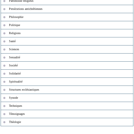
Patrimoine religieux
Persécutions antichrétiennes
Philosophie
Politique
Religions
Santé
Sciences
Sexualité
Société
Solidarité
Spiritualité
Structures ecclésiastiques
Synode
Techniques
Témoignages
Théologie