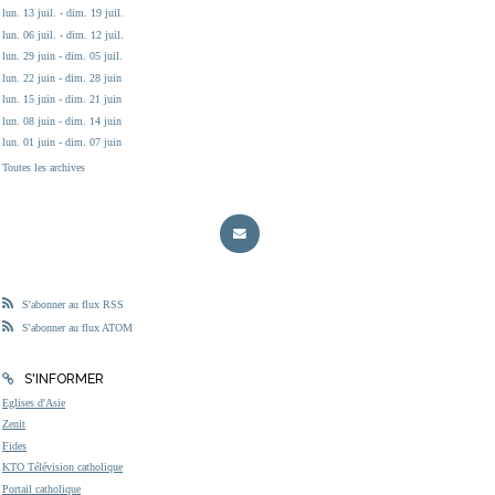
lun. 13 juil. - dim. 19 juil.
lun. 06 juil. - dim. 12 juil.
lun. 29 juin - dim. 05 juil.
lun. 22 juin - dim. 28 juin
lun. 15 juin - dim. 21 juin
lun. 08 juin - dim. 14 juin
lun. 01 juin - dim. 07 juin
Toutes les archives
S'abonner au flux RSS
S'abonner au flux ATOM
S'INFORMER
Eglises d'Asie
Zenit
Fides
KTO Télévision catholique
Portail catholique