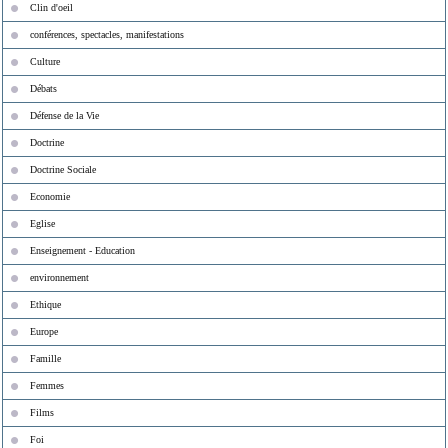
Clin d'oeil
conférences, spectacles, manifestations
Culture
Débats
Défense de la Vie
Doctrine
Doctrine Sociale
Economie
Eglise
Enseignement - Education
environnement
Ethique
Europe
Famille
Femmes
Films
Foi