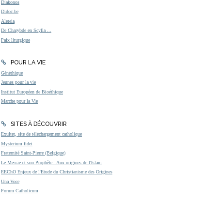
Diakonos
Didoc.be
Aleteia
De Charybde en Scylla ...
Paix liturgique
POUR LA VIE
Généthique
Jeunes pour la vie
Institut Européen de Bioéthique
Marche pour la Vie
SITES À DÉCOUVRIR
Exultet, site de téléchargement catholique
Mysterium fidei
Fraternité Saint-Pierre (Belgique)
Le Messie et son Prophète - Aux origines de l'Islam
EEChO Enjeux de l'Etude du Christianisme des Origines
Una Voce
Forum Catholicum