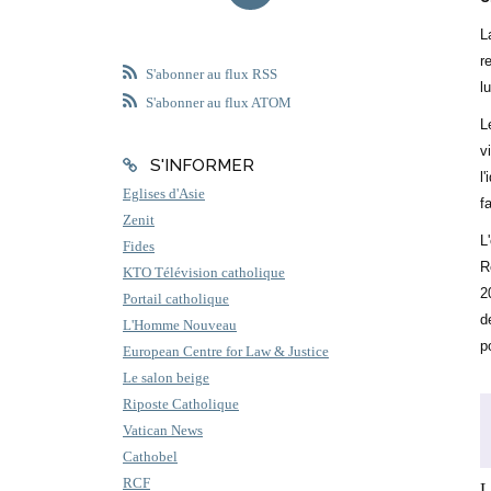
L
r
S'abonner au flux RSS
l
S'abonner au flux ATOM
L
v
S'INFORMER
l
Eglises d'Asie
f
Zenit
L
Fides
R
KTO Télévision catholique
2
Portail catholique
d
L'Homme Nouveau
p
European Centre for Law & Justice
Le salon beige
Riposte Catholique
Vatican News
Cathobel
RCF
L