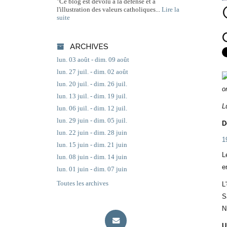
"Ce blog est dévolu à la défense et à
l'illustration des valeurs catholiques...
Lire la
suite
ARCHIVES
lun. 03 août - dim. 09 août
lun. 27 juil. - dim. 02 août
lun. 20 juil. - dim. 26 juil.
lun. 13 juil. - dim. 19 juil.
L
lun. 06 juil. - dim. 12 juil.
lun. 29 juin - dim. 05 juil.
D
lun. 22 juin - dim. 28 juin
1
lun. 15 juin - dim. 21 juin
L
lun. 08 juin - dim. 14 juin
e
lun. 01 juin - dim. 07 juin
Toutes les archives
L
S
N
U