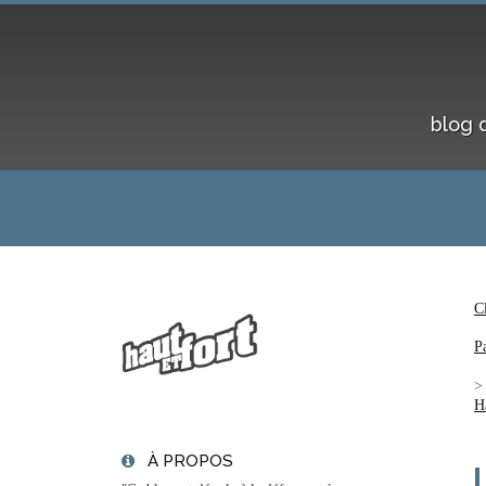
blog 
C
P
H
À PROPOS