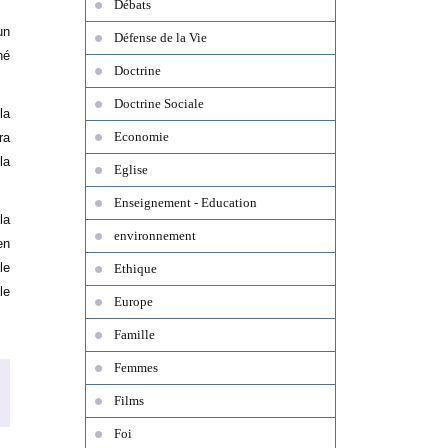
Débats
un
Défense de la Vie
né
Doctrine
Doctrine Sociale
la
Economie
ra
la
Eglise
Enseignement - Education
la
environnement
en
le
Ethique
le
Europe
Famille
Femmes
Films
Foi