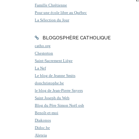
Famille Chrétienne
Pour une école libre au Québec
La Sélection du Jour
BLOGOSPHÈRE CATHOLIQUE
catho.org
Chesterton
Saint-Sacrement Liège
La Nef
Le blog de Jeanne Smits
donchristophe.be
le blog de Jean-Pierre Snyers
Saint Joseph du Web
Blog du Père Simon Noël osb
Benoît-et-moi
Diakonos
Didoc.be
Aleteia