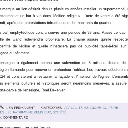
a marque au lion désirait depuis plusieurs années installer un supermarché, 
estaurant et un bar à vin dans l'édifice religieux. L'acte de vente a été sig
undi, après des protestations infructueuses des habitants du quartier.
e bail emphytéotique conclu couvre une période de 99 ans. Passé ce cap, 
ille de Gand redeviendra propriétaire. La chaîne assure qu'elle respecte
'identité de l'église et qu'elle n'installera pas de publicité tape-à-l'œil sur 
açade du bâtiment.
'enseigne a également obtenu une subvention de 3 millions d'euros de 
égion flamande pour rénover en profondeur l'édifice. Les travaux débuteront 
024 et consisteront à restaurer la façade et l'intérieur de l'église. L'ensemb
es éléments culturels et historiques seront néanmoins préservés, a assuré 
orte-parole de l'enseigne, Roel Dekelver.
LIEN PERMANENT
CATÉGORIES :
ACTUALITÉ
,
BELGIQUE
,
CULTURE
,
EGLISE
,
PATRIMOINE RELIGIEUX
,
SOCIÉTÉ
0
COMMENTAIRE
es commentaires sont fermés.