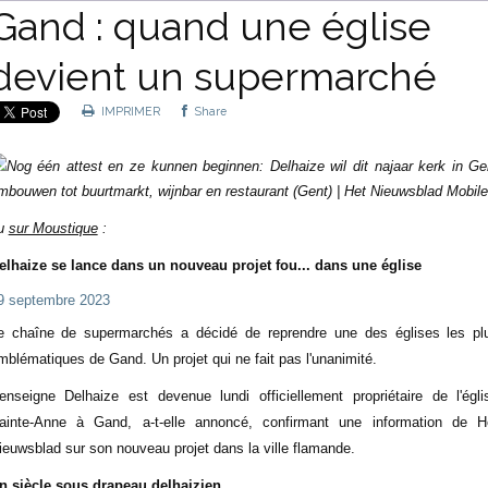
Gand : quand une église
devient un supermarché
IMPRIMER
Share
u
sur Moustique
:
elhaize se lance dans un nouveau projet fou... dans une église
9 septembre 2023
e chaîne de supermarchés a décidé de reprendre une des églises les pl
mblématiques de Gand. Un projet qui ne fait pas l'unanimité.
'enseigne
Delhaize
est devenue lundi officiellement propriétaire de l'égli
ainte-Anne à Gand, a-t-elle annoncé, confirmant une information de H
ieuwsblad sur son nouveau projet dans la ville flamande.
n siècle sous drapeau delhaizien