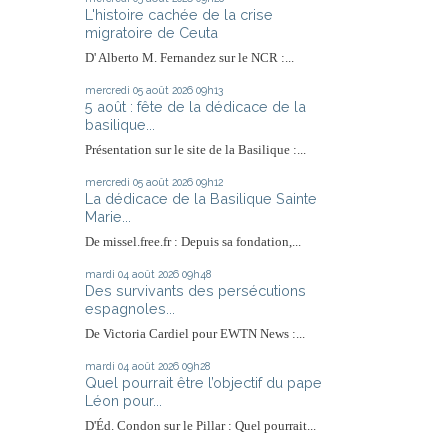
L'histoire cachée de la crise
migratoire de Ceuta
D' Alberto M. Fernandez sur le NCR :...
mercredi 05
août 2026
09h13
5 août : fête de la dédicace de la
basilique...
Présentation sur le site de la Basilique :...
mercredi 05
août 2026
09h12
La dédicace de la Basilique Sainte
Marie...
De missel.free.fr : Depuis sa fondation,...
mardi 04
août 2026
09h48
Des survivants des persécutions
espagnoles...
De Victoria Cardiel pour EWTN News :...
mardi 04
août 2026
09h28
Quel pourrait être l’objectif du pape
Léon pour...
D'Éd. Condon sur le Pillar : Quel pourrait...