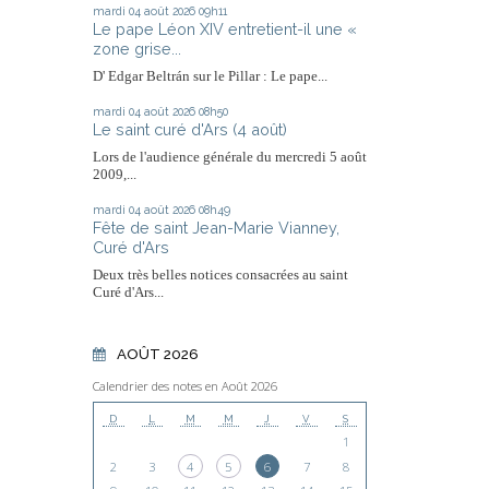
mardi 04
août 2026
09h11
Le pape Léon XIV entretient-il une «
zone grise...
D' Edgar Beltrán sur le Pillar : Le pape...
mardi 04
août 2026
08h50
Le saint curé d'Ars (4 août)
Lors de l'audience générale du mercredi 5 août
2009,...
mardi 04
août 2026
08h49
Fête de saint Jean-Marie Vianney,
Curé d'Ars
Deux très belles notices consacrées au saint
Curé d'Ars...
AOÛT 2026
Calendrier des notes en Août 2026
D
L
M
M
J
V
S
1
2
3
4
5
6
7
8