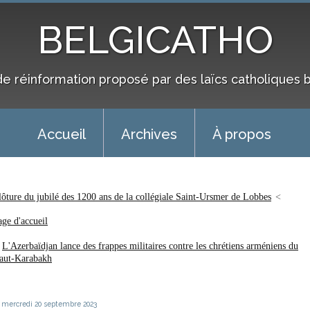
BELGICATHO
de réinformation proposé par des laïcs catholiques 
Accueil
Archives
À propos
lôture du jubilé des 1200 ans de la collégiale Saint-Ursmer de Lobbes
age d'accueil
L'Azerbaïdjan lance des frappes militaires contre les chrétiens arméniens du
aut-Karabakh
mercredi 20
septembre 2023