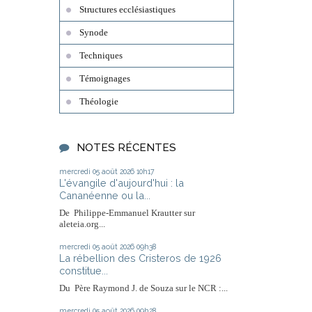
Structures ecclésiastiques
Synode
Techniques
Témoignages
Théologie
NOTES RÉCENTES
mercredi 05
août 2026
10h17
L'évangile d'aujourd'hui : la
Cananéenne ou la...
De Philippe-Emmanuel Krautter sur
aleteia.org...
mercredi 05
août 2026
09h38
La rébellion des Cristeros de 1926
constitue...
Du Père Raymond J. de Souza sur le NCR :...
mercredi 05
août 2026
09h28