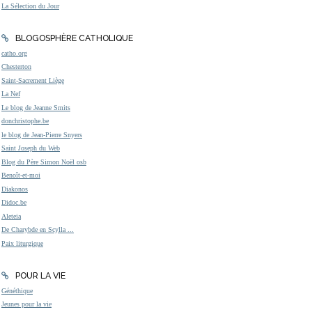
La Sélection du Jour
BLOGOSPHÈRE CATHOLIQUE
catho.org
Chesterton
Saint-Sacrement Liège
La Nef
Le blog de Jeanne Smits
donchristophe.be
le blog de Jean-Pierre Snyers
Saint Joseph du Web
Blog du Père Simon Noël osb
Benoît-et-moi
Diakonos
Didoc.be
Aleteia
De Charybde en Scylla ...
Paix liturgique
POUR LA VIE
Généthique
Jeunes pour la vie