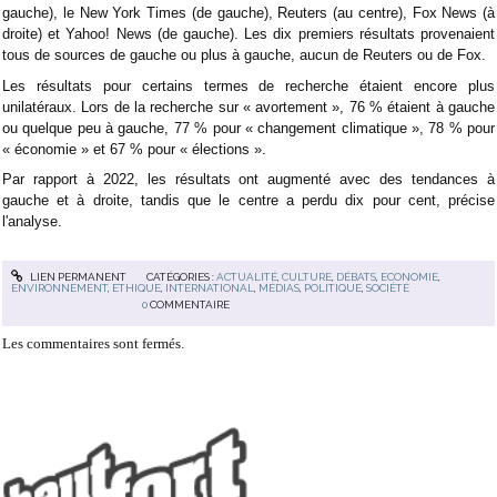
gauche), le New York Times (de gauche), Reuters (au centre), Fox News (à
droite) et Yahoo! News (de gauche). Les dix premiers résultats provenaient
tous de sources de gauche ou plus à gauche, aucun de Reuters ou de Fox.
Les résultats pour certains termes de recherche étaient encore plus
unilatéraux. Lors de la recherche sur « avortement », 76 % étaient à gauche
ou quelque peu à gauche, 77 % pour « changement climatique », 78 % pour
« économie » et 67 % pour « élections ».
Par rapport à 2022, les résultats ont augmenté avec des tendances à
gauche et à droite, tandis que le centre a perdu dix pour cent, précise
l'analyse.
LIEN PERMANENT
CATÉGORIES :
ACTUALITÉ
,
CULTURE
,
DÉBATS
,
ECONOMIE
,
ENVIRONNEMENT
,
ETHIQUE
,
INTERNATIONAL
,
MÉDIAS
,
POLITIQUE
,
SOCIÉTÉ
0
COMMENTAIRE
Les commentaires sont fermés.