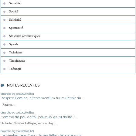
Sexualité
Société
Solidarité
Spiritualité
Structures ecclésiastiques
Synode
Techniques
Témoignages
Théologie
NOTES RÉCENTES
dimanche 09
août 2026
08h31
Respice Domine in testamentum tuum (Introit du...
Respice,...
dimanche 09
août 2026
08h24
Homme de peu de foi, pourquoi as-tu douté ?...
De l'abbé Christian Laffargue, sur son blog :...
dimanche 09
août 2026
08h21
Le bienheureux Franz Jägerstätter décapité sous...