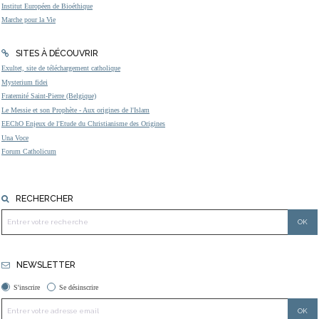
Institut Européen de Bioéthique
Marche pour la Vie
SITES À DÉCOUVRIR
Exultet, site de téléchargement catholique
Mysterium fidei
Fraternité Saint-Pierre (Belgique)
Le Messie et son Prophète - Aux origines de l'Islam
EEChO Enjeux de l'Etude du Christianisme des Origines
Una Voce
Forum Catholicum
RECHERCHER
NEWSLETTER
S'inscrire
Se désinscrire