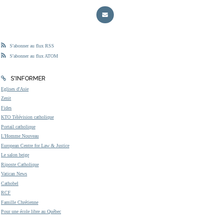
S'abonner au flux RSS
S'abonner au flux ATOM
S'INFORMER
Eglises d'Asie
Zenit
Fides
KTO Télévision catholique
Portail catholique
L'Homme Nouveau
European Centre for Law & Justice
Le salon beige
Riposte Catholique
Vatican News
Cathobel
RCF
Famille Chrétienne
Pour une école libre au Québec