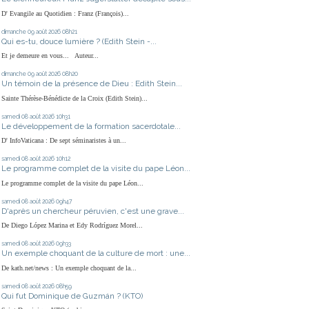
D' Evangile au Quotidien : Franz (François)...
dimanche 09
août 2026
08h21
Qui es-tu, douce lumière ? (Edith Stein -...
Et je demeure en vous... Auteur...
dimanche 09
août 2026
08h20
Un témoin de la présence de Dieu : Edith Stein...
Sainte Thérèse-Bénédicte de la Croix (Edith Stein)...
samedi 08
août 2026
10h31
Le développement de la formation sacerdotale...
D' InfoVaticana : De sept séminaristes à un...
samedi 08
août 2026
10h12
Le programme complet de la visite du pape Léon...
Le programme complet de la visite du pape Léon...
samedi 08
août 2026
09h47
D'après un chercheur péruvien, c'est une grave...
De Diego López Marina et Edy Rodríguez Morel...
samedi 08
août 2026
09h33
Un exemple choquant de la culture de mort : une...
De kath.net/news : Un exemple choquant de la...
samedi 08
août 2026
08h59
Qui fut Dominique de Guzmán ? (KTO)