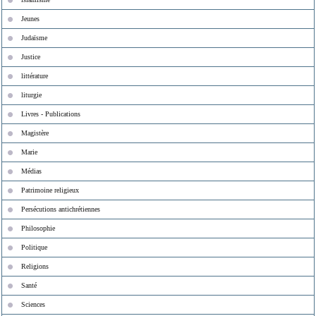
Jeunes
Judaïsme
Justice
littérature
liturgie
Livres - Publications
Magistère
Marie
Médias
Patrimoine religieux
Persécutions antichrétiennes
Philosophie
Politique
Religions
Santé
Sciences