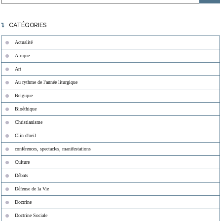
CATÉGORIES
Actualité
Afrique
Art
Au rythme de l'année liturgique
Belgique
Bioéthique
Christianisme
Clin d'oeil
conférences, spectacles, manifestations
Culture
Débats
Défense de la Vie
Doctrine
Doctrine Sociale