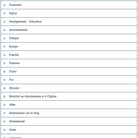
Economie
Eglise
Enseignement - Education
environnement
Ethique
Europe
Famille
Femmes
Films
Foi
Histoire
Hostilité au christianisme et à l'Eglise
Idées
Informations sur le blog
International
Islam
islamisme