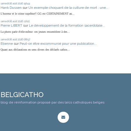
samedi 08
août 2026
15h44
Hank Dussen
sur
Un exemple choquant de la culture de mort : une...
L'horreur et le crime suprême!! GG est CERTAINEMENT au...
samedi 08
août 2026
11h22
Pierre LIBERT
sur
Le développement de la formation sacerdotale...
La photo parle d'elle-même: ces jeunes ressemblent à des...
samedi 08
août 2026
08h37
Etienne
sur
Peut-on être excommunié pour une publication...
Quant aux déclarations en sens divers des déclarés cathos...
BELGICATHO
blog de réinformation proposé par des laïcs catholiques belges