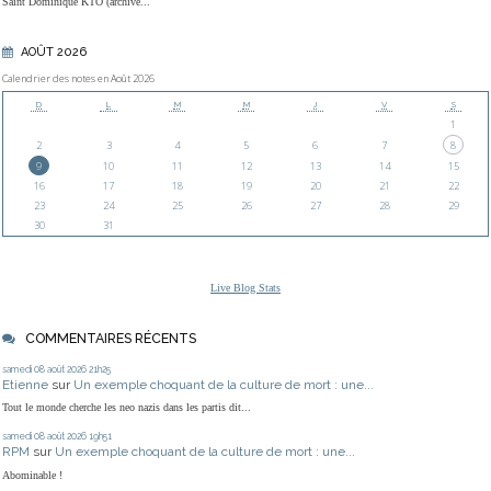
Saint Dominique KTO (archive...
AOÛT 2026
Calendrier des notes en Août 2026
D
L
M
M
J
V
S
1
2
3
4
5
6
7
8
9
10
11
12
13
14
15
16
17
18
19
20
21
22
23
24
25
26
27
28
29
30
31
Live Blog Stats
COMMENTAIRES RÉCENTS
samedi 08
août 2026
21h25
Etienne
sur
Un exemple choquant de la culture de mort : une...
Tout le monde cherche les neo nazis dans les partis dit...
samedi 08
août 2026
19h51
RPM
sur
Un exemple choquant de la culture de mort : une...
Abominable !