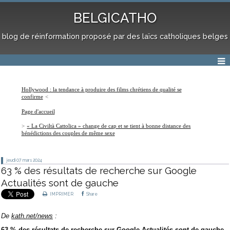
BELGICATHO
blog de réinformation proposé par des laïcs catholiques belges
Hollywood : la tendance à produire des films chrétiens de qualité se
confirme
Page d'accueil
« La Civiltà Cattolica » change de cap et se tient à bonne distance des
bénédictions des couples de même sexe
jeudi 07
mars 2024
63 % des résultats de recherche sur Google
Actualités sont de gauche
IMPRIMER
Share
De
kath.net/news
:
63 % des résultats de recherche sur Google Actualités sont de gauche