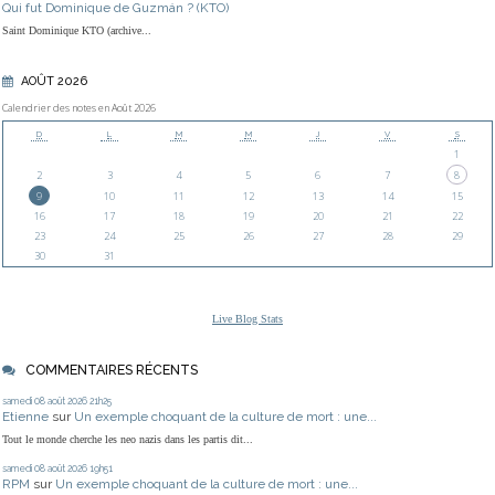
Qui fut Dominique de Guzmán ? (KTO)
Saint Dominique KTO (archive...
AOÛT 2026
Calendrier des notes en Août 2026
D
L
M
M
J
V
S
1
2
3
4
5
6
7
8
9
10
11
12
13
14
15
16
17
18
19
20
21
22
23
24
25
26
27
28
29
30
31
Live Blog Stats
COMMENTAIRES RÉCENTS
samedi 08
août 2026
21h25
Etienne
sur
Un exemple choquant de la culture de mort : une...
Tout le monde cherche les neo nazis dans les partis dit...
samedi 08
août 2026
19h51
RPM
sur
Un exemple choquant de la culture de mort : une...