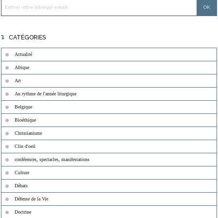
CATÉGORIES
Actualité
Afrique
Art
Au rythme de l'année liturgique
Belgique
Bioéthique
Christianisme
Clin d'oeil
conférences, spectacles, manifestations
Culture
Débats
Défense de la Vie
Doctrine