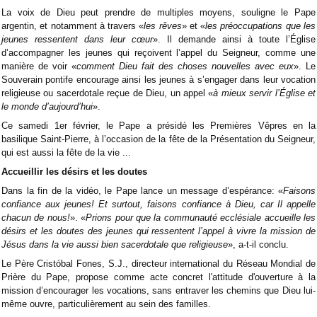
La voix de Dieu peut prendre de multiples moyens, souligne le Pape
argentin, et notamment à travers «
les rêves
» et «
les préoccupations que les
jeunes ressentent dans leur cœur
». Il demande ainsi à toute l’Église
d’accompagner les jeunes qui reçoivent l’appel du Seigneur, comme une
manière de voir «
comment Dieu fait des choses nouvelles avec eux
». Le
Souverain pontife encourage ainsi les jeunes à s’engager dans leur vocation
religieuse ou sacerdotale reçue de Dieu, un appel «
à mieux servir l’Église et
le monde d’aujourd’hui
».
Ce samedi 1er février, le Pape a présidé les Premières Vêpres en la
basilique Saint-Pierre, à l’occasion de la fête de la Présentation du Seigneur,
qui est aussi la fête de la vie ...
Accueillir les désirs et les doutes
Dans la fin de la vidéo, le Pape lance un message d’espérance: «
Faisons
confiance aux jeunes! Et surtout, faisons confiance à Dieu, car Il appelle
chacun de nous!
». «
Prions pour que la communauté ecclésiale accueille les
désirs et les doutes des jeunes qui ressentent l’appel à vivre la mission de
Jésus dans la vie aussi bien sacerdotale que
religieuse
», a-t-il conclu.
Le Père Cristóbal Fones, S.J., directeur international du Réseau Mondial de
Prière du Pape, propose comme acte concret l'attitude d'ouverture à la
mission d’encourager les vocations, sans entraver les chemins que Dieu lui-
même ouvre, particulièrement au sein des familles.