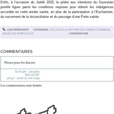
Enfin, à l’occasion du Jubilé 2025, la prière aux intentions du Souverain
pontife figure parmi les conditions requises pour obtenir les indulgences
accordée en cette année sainte, en plus de la participation à l’Eucharistie,
du sacrement de la réconciliation et du passage d’une Porte sainte.
LIEN PERMANENT
CATÉGORIES :
ACTUALITÉ
,
AU RYTHME DE L'ANNÉE LITURGIQUE
,
EGLISE
,
FOI
,
SPIRITUALITÉ
1
COMMENTAIRE
COMMENTAIRES
Prions pour les diacres
Écrit par :
Jacques
DELCOURT
12h47
-
lundi 12
mai 2025
Les commentaires sont fermés.