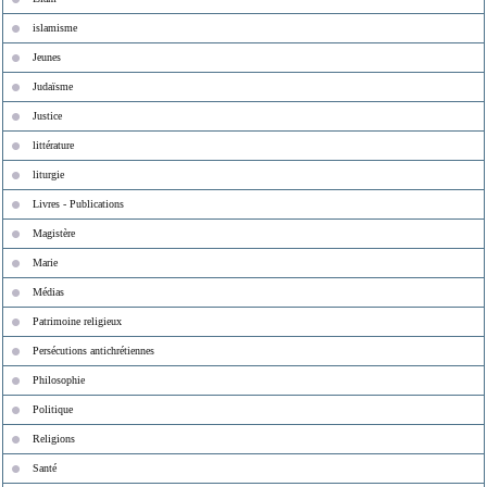
islamisme
Jeunes
Judaïsme
Justice
littérature
liturgie
Livres - Publications
Magistère
Marie
Médias
Patrimoine religieux
Persécutions antichrétiennes
Philosophie
Politique
Religions
Santé