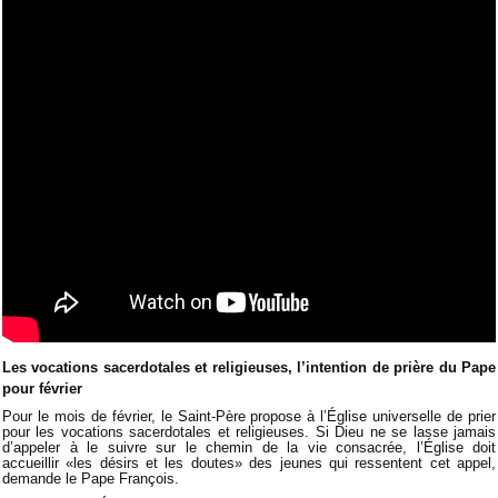
Les vocations sacerdotales et religieuses, l’intention de prière du Pape
pour février
Pour le mois de février, le Saint-Père propose à l’Église universelle de prier
pour les vocations sacerdotales et religieuses. Si Dieu ne se lasse jamais
d’appeler à le suivre sur le chemin de la vie consacrée, l’Église doit
accueillir «les désirs et les doutes» des jeunes qui ressentent cet appel,
demande le Pape François.