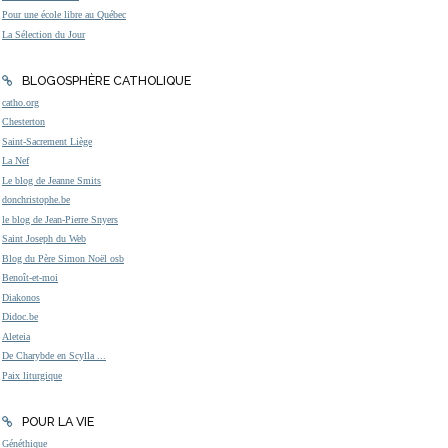
Pour une école libre au Québec
La Sélection du Jour
BLOGOSPHÈRE CATHOLIQUE
catho.org
Chesterton
Saint-Sacrement Liège
La Nef
Le blog de Jeanne Smits
donchristophe.be
le blog de Jean-Pierre Snyers
Saint Joseph du Web
Blog du Père Simon Noël osb
Benoît-et-moi
Diakonos
Didoc.be
Aleteia
De Charybde en Scylla ...
Paix liturgique
POUR LA VIE
Généthique