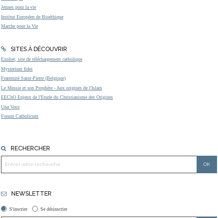
Jeunes pour la vie
Institut Européen de Bioéthique
Marche pour la Vie
SITES À DÉCOUVRIR
Exultet, site de téléchargement catholique
Mysterium fidei
Fraternité Saint-Pierre (Belgique)
Le Messie et son Prophète - Aux origines de l'Islam
EEChO Enjeux de l'Etude du Christianisme des Origines
Una Voce
Forum Catholicum
RECHERCHER
NEWSLETTER
S'inscrire
Se désinscrire