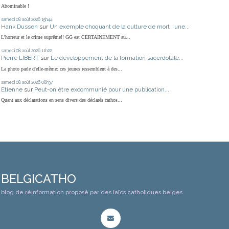
Abominable !
samedi 08
août 2026
15h44
Hank Dussen
sur
Un exemple choquant de la culture de mort : une...
L'horreur et le crime suprême!! GG est CERTAINEMENT au...
samedi 08
août 2026
11h22
Pierre LIBERT
sur
Le développement de la formation sacerdotale...
La photo parle d'elle-même: ces jeunes ressemblent à des...
samedi 08
août 2026
08h37
Etienne
sur
Peut-on être excommunié pour une publication...
Quant aux déclarations en sens divers des déclarés cathos...
BELGICATHO
blog de réinformation proposé par des laïcs catholiques belges