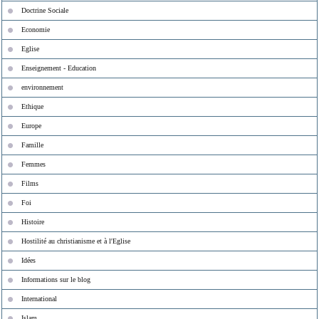
Doctrine Sociale
Economie
Eglise
Enseignement - Education
environnement
Ethique
Europe
Famille
Femmes
Films
Foi
Histoire
Hostilité au christianisme et à l'Eglise
Idées
Informations sur le blog
International
Islam