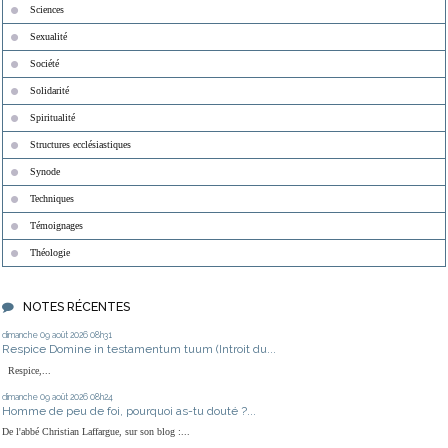
Sciences
Sexualité
Société
Solidarité
Spiritualité
Structures ecclésiastiques
Synode
Techniques
Témoignages
Théologie
NOTES RÉCENTES
dimanche 09
août 2026
08h31
Respice Domine in testamentum tuum (Introit du...
Respice,...
dimanche 09
août 2026
08h24
Homme de peu de foi, pourquoi as-tu douté ?...
De l'abbé Christian Laffargue, sur son blog :...