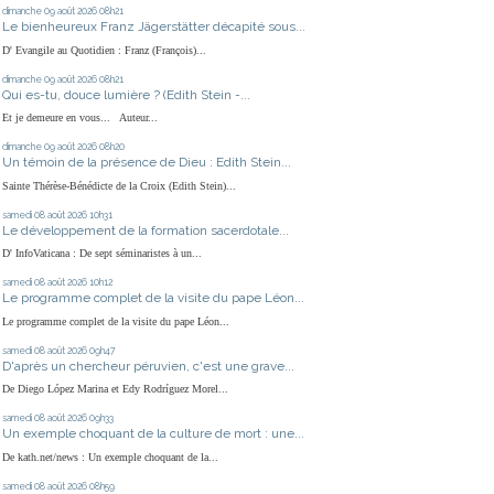
dimanche 09
août 2026
08h21
Le bienheureux Franz Jägerstätter décapité sous...
D' Evangile au Quotidien : Franz (François)...
dimanche 09
août 2026
08h21
Qui es-tu, douce lumière ? (Edith Stein -...
Et je demeure en vous... Auteur...
dimanche 09
août 2026
08h20
Un témoin de la présence de Dieu : Edith Stein...
Sainte Thérèse-Bénédicte de la Croix (Edith Stein)...
samedi 08
août 2026
10h31
Le développement de la formation sacerdotale...
D' InfoVaticana : De sept séminaristes à un...
samedi 08
août 2026
10h12
Le programme complet de la visite du pape Léon...
Le programme complet de la visite du pape Léon...
samedi 08
août 2026
09h47
D'après un chercheur péruvien, c'est une grave...
De Diego López Marina et Edy Rodríguez Morel...
samedi 08
août 2026
09h33
Un exemple choquant de la culture de mort : une...
De kath.net/news : Un exemple choquant de la...
samedi 08
août 2026
08h59