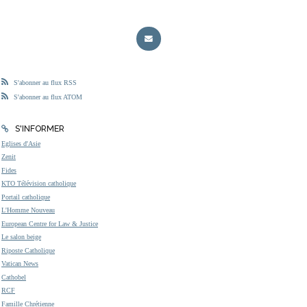
S'abonner au flux RSS
S'abonner au flux ATOM
S'INFORMER
Eglises d'Asie
Zenit
Fides
KTO Télévision catholique
Portail catholique
L'Homme Nouveau
European Centre for Law & Justice
Le salon beige
Riposte Catholique
Vatican News
Cathobel
RCF
Famille Chrétienne