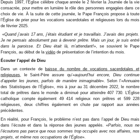
Depuis 1997, l’Église célèbre chaque année le 2 février la Journée de la vie
consacrée, pour mettre en lumière le rôle des personnes engagées dans ce
choix de vie. À la suite de cette journée, le Pape François propose à toute
l’Église de prier pour les vocations sacerdotales et religieuses lors du mois
de février 2025.
«
Quand j’avais 17 ans, j’étais étudiant et je travaillais. J’avais des projets.
Je ne pensais absolument pas à devenir prêtre. Mais un jour, je suis entré
dans la paroisse. Et Dieu était là, m’attendant!
», se souvient le Pape
François, au début de la
vidéo
de présentation de l’intention du mois.
Écouter l'appel de Dieu
Dans un contexte de
baisse du nombre de vocations sacerdotales et
religieuses
, le Saint-Père assure qu’«
aujourd’hui encore, Dieu continue
d’appeler les jeunes, parfois de manière inimaginable
». Selon l’«Annuaire
des Statistiques de l’Église», mis à jour au 31 décembre 2022, le nombre
total de prêtres dans le monde a diminué pour atteindre 407 730. L’Église
catholique compte également 49 414 religieux non prêtres et 599 228
religieuses, deux chiffres également en chute par rapport aux années
précédentes.
En réalité, pour François, le problème n’est pas dans l’appel de Dieu mais
dans l’écoute et dans la réponse des jeunes appelés. «
Parfois, nous ne
l’écoutons pas parce que nous sommes trop occupés avec nos affaires, nos
projets, et même nos occupations de l’Église
».