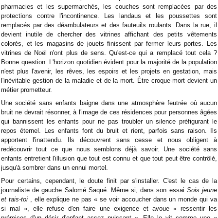
pharmacies et les supermarchés, les couches sont remplacées par des
protections contre l'incontinence. Les landaus et les poussettes sont
remplacés par des déambulateurs et des fauteuils roulants. Dans la rue, il
devient inutile de chercher des vitrines affichant des petits vêtements
colorés, et les magasins de jouets finissent par fermer leurs portes. Les
vitrines de Noël n'ont plus de sens. Qu'est-ce qui a remplacé tout cela ?
Bonne question. L'horizon quotidien évident pour la majorité de la population
n'est plus l'avenir, les rêves, les espoirs et les projets en gestation, mais
l'inévitable gestion de la maladie et de la mort. Être croque-mort devient un
métier prometteur.
Une société sans enfants baigne dans une atmosphère feutrée où aucun
bruit ne devrait résonner, à l'image de ces résidences pour personnes âgées
qui bannissent les enfants pour ne pas troubler un silence préfigurant le
repos éternel. Les enfants font du bruit et rient, parfois sans raison. Ils
apportent l'inattendu. Ils découvrent sans cesse et nous obligent à
redécouvrir tout ce que nous semblons déjà savoir. Une société sans
enfants entretient l'illusion que tout est connu et que tout peut être contrôlé,
jusqu'à sombrer dans un ennui mortel.
Pour certains, cependant, le doute finit par s'installer. C'est le cas de la
journaliste de gauche Salomé Saqué. Même si, dans son essai
Sois jeune
et tais-toi
, elle explique ne pas « se voir accoucher dans un monde qui va
si mal », elle refuse d'en faire une exigence et avoue « ressentir les
prémices d'un désir d'enfant assez puissant ». Elle le vit comme une «