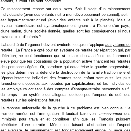
enfants, surtout s'ils sont nombreux.
Ce raisonnement repose sur deux axes. Soit il s'agit d'un raisonnement
individualiste (avoir des enfants nuit à mon développement personnel), soit il
est hyper-macro-structurel (avoir des enfants nuit à la planète). Mais le
niveau intermédiaire est systématiquement ignoré : à l'échelle d'un pays,
d'une nation, d'une société donnée, quelles sont les conséquences si nous
n'avons plus d'enfants ?
L'absurdité de l'argument devient évidente lorsqu'on l'applique
au système de
retraite
. La France a opté pour un système de retraite par répartition qui, par
définition, ne peut fonctionner que si le taux de natalité est suffisamment
élevé pour que les cotisations de la population active financent les retraites
des personnes âgées. Or, paradoxe qui caractérise la gauche progressiste,
les plus déterminés à défendre la destruction de la famille traditionnelle et
l'épanouissement individuel des femmes sans enfant sont aussi les plus
farouchement opposés aux retraites par capitalisation, où les individus ou
les employeurs cotisent à des comptes d'épargne-retraite personnels au fil
du temps – un système qui allégerait quelque peu l'emprise du coût des
retraites sur les générations futures.
La réponse universelle de la gauche à ce problème est bien connue : le
meilleur remède est l’immigration. Il faudrait faire venir
massivement
des
immigrés pour travailler et contribuer afin que les Français puissent
bénéficier d’une retraite. Même en faisant abstraction de l’aspect
esclavagiste, le raisonnement est fondamentalement erroné. Si avoir des