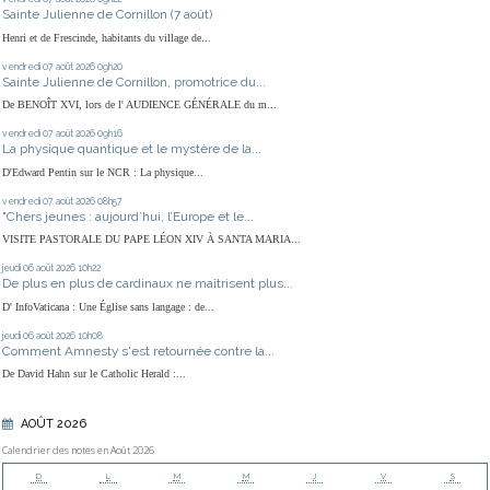
Sainte Julienne de Cornillon (7 août)
Henri et de Frescinde, habitants du village de...
vendredi 07
août 2026
09h20
Sainte Julienne de Cornillon, promotrice du...
De BENOÎT XVI, lors de l' AUDIENCE GÉNÉRALE du m...
vendredi 07
août 2026
09h16
La physique quantique et le mystère de la...
D'Edward Pentin sur le NCR : La physique...
vendredi 07
août 2026
08h57
"Chers jeunes : aujourd’hui, l’Europe et le...
VISITE PASTORALE DU PAPE LÉON XIV À SANTA MARIA...
jeudi 06
août 2026
10h22
De plus en plus de cardinaux ne maîtrisent plus...
D' InfoVaticana : Une Église sans langage : de...
jeudi 06
août 2026
10h08
Comment Amnesty s'est retournée contre la...
De David Hahn sur le Catholic Herald :...
AOÛT 2026
Calendrier des notes en Août 2026
D
L
M
M
J
V
S