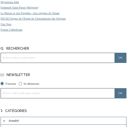
Mysterium fidei
Fraternité Saint-Pierre (Belgique)
Le Messie et son Prophète - Aux origines de l'Islam
EEChO Enjeux de l'Etude du Christianisme des Origines
Una Voce
Forum Catholicum
RECHERCHER
NEWSLETTER
S'inscrire
Se désinscrire
CATÉGORIES
Actualité