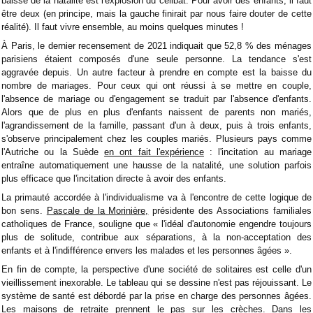
baisse de la natalité est l'explosion du célibat. Pour avoir des enfants, il faut
être deux (en principe, mais la gauche finirait par nous faire douter de cette
réalité). Il faut vivre ensemble, au moins quelques minutes !
À Paris, le dernier recensement de 2021 indiquait que 52,8 % des ménages
parisiens étaient composés d'une seule personne. La tendance s'est
aggravée depuis. Un autre facteur à prendre en compte est la baisse du
nombre de mariages. Pour ceux qui ont réussi à se mettre en couple,
l'absence de mariage ou d'engagement se traduit par l'absence d'enfants.
Alors que de plus en plus d'enfants naissent de parents non mariés,
l'agrandissement de la famille, passant d'un à deux, puis à trois enfants,
s'observe principalement chez les couples mariés. Plusieurs pays comme
l'Autriche ou la Suède
en ont fait l'expérience
: l'incitation au mariage
entraîne automatiquement une hausse de la natalité, une solution parfois
plus efficace que l'incitation directe à avoir des enfants.
La primauté accordée à l'individualisme va à l'encontre de cette logique de
bon sens.
Pascale de la Morinière,
présidente des Associations familiales
catholiques de France, souligne que « l'idéal d'autonomie engendre toujours
plus de solitude, contribue aux séparations, à la non-acceptation des
enfants et à l'indifférence envers les malades et les personnes âgées ».
En fin de compte, la perspective d'une société de solitaires est celle d'un
vieillissement inexorable. Le tableau qui se dessine n'est pas réjouissant. Le
système de santé est débordé par la prise en charge des personnes âgées.
Les maisons de retraite prennent le pas sur les crèches. Dans les