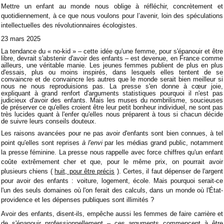
Mettre un enfant au monde nous oblige à réfléchir, concrètement et
quotidiennement, à ce que nous voulons pour l’avenir, loin des spéculations
intellectuelles des révolutionnaires écologistes.
23 mars 2025
La tendance du « no-kid » – cette idée qu'une femme, pour s'épanouir et être
libre, devrait s'abstenir d'avoir des enfants – est devenue, en France comme
ailleurs, une véritable manie. Les jeunes femmes publient de plus en plus
d'essais, plus ou moins inspirés, dans lesquels elles tentent de se
convaincre et de convaincre les autres que le monde serait bien meilleur si
nous ne nous reproduisions pas. La presse s'en donne à cœur joie,
expliquant à grand renfort d'arguments statistiques pourquoi il n'est pas
judicieux d'avoir des enfants. Mais les muses du nombrilisme, soucieuses
de préserver ce qu'elles croient être leur petit bonheur individuel, ne sont pas
très lucides quant à l'enfer qu'elles nous préparent à tous si chacun décide
de suivre leurs conseils douteux.
Les raisons avancées pour ne pas avoir d'enfants sont bien connues, à tel
point qu'elles sont reprises
à l'envi
par les médias grand public, notamment
la presse féminine. La presse nous rappelle avec force chiffres qu'un enfant
coûte extrêmement cher et que, pour le même prix, on pourrait avoir
plusieurs chiens (
huit, pour être précis
). Certes, il faut dépenser de l'argent
pour avoir des enfants : voiture, logement, école. Mais pourquoi serait-ce
l'un des seuls domaines où l'on ferait des calculs, dans un monde où l'État-
providence et les dépenses publiques sont illimités ?
Avoir des enfants, disent-ils, empêche aussi les femmes de faire carrière et
de s'épanouir professionnellement – ​​ces arguments commencent à être