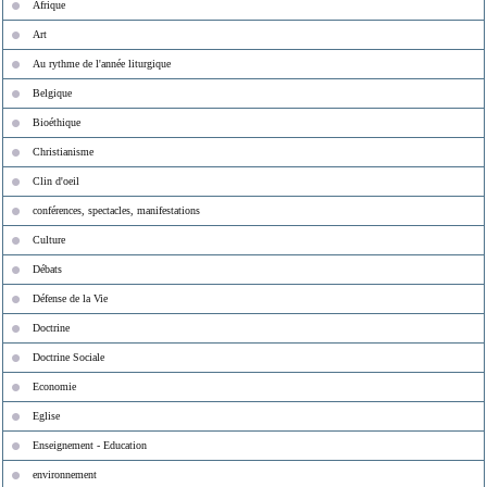
Afrique
Art
Au rythme de l'année liturgique
Belgique
Bioéthique
Christianisme
Clin d'oeil
conférences, spectacles, manifestations
Culture
Débats
Défense de la Vie
Doctrine
Doctrine Sociale
Economie
Eglise
Enseignement - Education
environnement