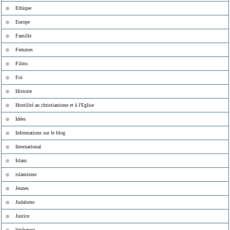
Ethique
Europe
Famille
Femmes
Films
Foi
Histoire
Hostilité au christianisme et à l'Eglise
Idées
Informations sur le blog
International
Islam
islamisme
Jeunes
Judaïsme
Justice
littérature