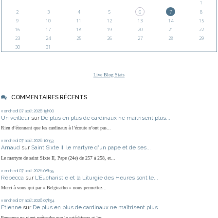
1
2
3
4
5
6
7
8
9
10
11
12
13
14
15
16
17
18
19
20
21
22
23
24
25
26
27
28
29
30
31
Live Blog Stats
COMMENTAIRES RÉCENTS
vendredi 07
août 2026
15h00
Un veilleur
sur
De plus en plus de cardinaux ne maîtrisent plus...
Rien d’étonnant que les cardinaux à l’écoute n’ont pas...
vendredi 07
août 2026
10h53
Arnaud
sur
Saint Sixte II, le martyre d'un pape et de ses...
Le martyre de saint Sixte II, Pape (24e) de 257 à 258, et...
vendredi 07
août 2026
08h35
Rébécca
sur
L’Eucharistie et la Liturgie des Heures sont le...
Merci à vous qui par « Belgicatho » nous permettez...
vendredi 07
août 2026
07h54
Etienne
sur
De plus en plus de cardinaux ne maîtrisent plus...
Personne ne vient prétendre que le catéchisme et les...