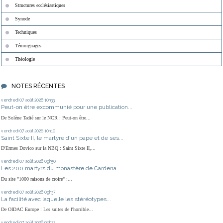
Structures ecclésiastiques
Synode
Techniques
Témoignages
Théologie
NOTES RÉCENTES
vendredi 07
août 2026
10h33
Peut-on être excommunié pour une publication...
De Solène Tadié sur le NCR : Peut-on être...
vendredi 07
août 2026
10h10
Saint Sixte II, le martyre d'un pape et de ses...
D'Ermes Dovico sur la NBQ : Saint Sixte II,...
vendredi 07
août 2026
09h50
Les 200 martyrs du monastère de Cardena
Du site "1000 raisons de croire" :...
vendredi 07
août 2026
09h37
La facilité avec laquelle les stéréotypes...
De OIDAC Europe : Les suites de l'horrible...
vendredi 07
août 2026
09h22