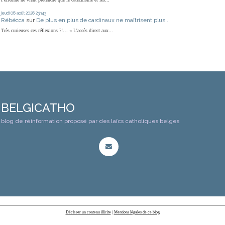
jeudi 06
août 2026
23h43
Rébécca
sur
De plus en plus de cardinaux ne maîtrisent plus...
Très curieuses ces réflexions ?!… « L'accès direct aux...
BELGICATHO
blog de réinformation proposé par des laïcs catholiques belges
Déclarer un contenu illicite
|
Mentions légales de ce blog