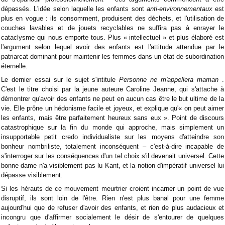
dépassés. L'idée selon laquelle les enfants sont
anti-environnementaux
est
plus en vogue : ils consomment, produisent des déchets, et l'utilisation de
couches lavables et de jouets recyclables ne suffira pas à enrayer le
cataclysme qui nous emporte tous. Plus « intellectuel » et plus élaboré est
l'argument selon lequel avoir des enfants est l'attitude attendue par le
patriarcat dominant pour maintenir les femmes dans un état de subordination
éternelle.
Le dernier essai sur le sujet s'intitule
Personne ne m'appellera maman
.
C'est le titre choisi par la jeune auteure Caroline Jeanne, qui s'attache à
démontrer qu'avoir des enfants ne peut en aucun cas être le but ultime de la
vie. Elle prône un hédonisme facile et joyeux, et explique qu'« on peut aimer
les enfants, mais être parfaitement heureux sans eux ». Point de discours
catastrophique sur la fin du monde qui approche, mais simplement un
insupportable petit credo individualiste sur les moyens d'atteindre son
bonheur nombriliste, totalement inconséquent – ​​c'est-à-dire incapable de
s'interroger sur les conséquences d'un tel choix s'il devenait universel. Cette
bonne dame n'a visiblement pas lu Kant, et la notion d'impératif universel lui
dépasse visiblement.
Si les hérauts de ce mouvement meurtrier croient incarner un point de vue
disruptif, ils sont loin de l'être. Rien n'est plus banal pour une femme
aujourd'hui que de refuser d'avoir des enfants, et rien de plus audacieux et
incongru que d'affirmer socialement le désir de s'entourer de quelques