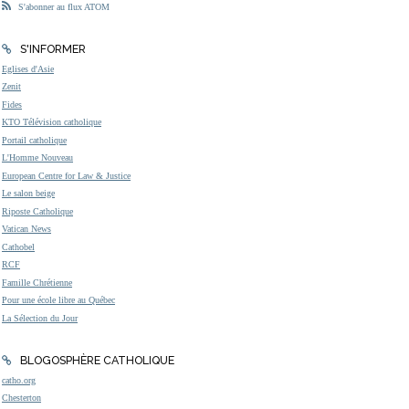
S'abonner au flux ATOM
S'INFORMER
Eglises d'Asie
Zenit
Fides
KTO Télévision catholique
Portail catholique
L'Homme Nouveau
European Centre for Law & Justice
Le salon beige
Riposte Catholique
Vatican News
Cathobel
RCF
Famille Chrétienne
Pour une école libre au Québec
La Sélection du Jour
BLOGOSPHÈRE CATHOLIQUE
catho.org
Chesterton