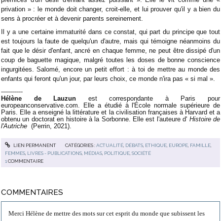
privation » : le monde doit changer, croit-elle, et lui prouver qu'il y a bien du
sens à procréer et à devenir parents sereinement.
Il y a une certaine immaturité dans ce constat, qui part du principe que tout
est toujours la faute de quelqu'un d'autre, mais qui témoigne néanmoins du
fait que le désir d'enfant, ancré en chaque femme, ne peut être dissipé d'un
coup de baguette magique, malgré toutes les doses de bonne conscience
ingurgitées. Salomé, encore un petit effort : à toi de mettre au monde des
enfants qui feront qu'un jour, par leurs choix, ce monde n'ira pas « si mal ».
-----------
Hélène de Lauzun
est correspondante à Paris pour
europeanconservative.com. Elle a étudié à l'École normale supérieure de
Paris. Elle a enseigné la littérature et la civilisation françaises à Harvard et a
obtenu un doctorat en histoire à la Sorbonne. Elle est l'auteure d'
Histoire de
l'Autriche
(Perrin, 2021).
LIEN PERMANENT
CATÉGORIES :
ACTUALITÉ
,
DÉBATS
,
ETHIQUE
,
EUROPE
,
FAMILLE
,
FEMMES
,
LIVRES - PUBLICATIONS
,
MÉDIAS
,
POLITIQUE
,
SOCIÉTÉ
1
COMMENTAIRE
COMMENTAIRES
Merci Hélène de mettre des mots sur cet esprit du monde que subissent les