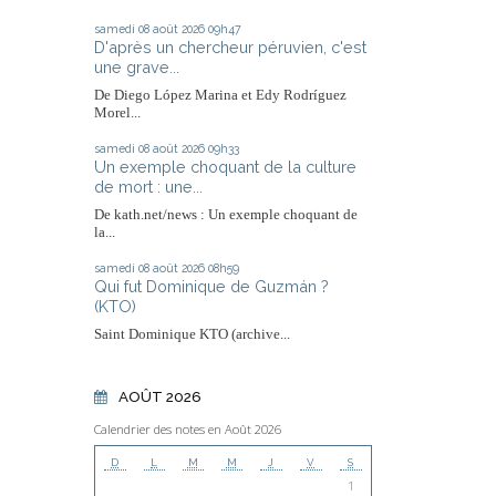
samedi 08
août 2026
09h47
D'après un chercheur péruvien, c'est
une grave...
De Diego López Marina et Edy Rodríguez
Morel...
samedi 08
août 2026
09h33
Un exemple choquant de la culture
de mort : une...
De kath.net/news : Un exemple choquant de
la...
samedi 08
août 2026
08h59
Qui fut Dominique de Guzmán ?
(KTO)
Saint Dominique KTO (archive...
AOÛT 2026
Calendrier des notes en Août 2026
D
L
M
M
J
V
S
1