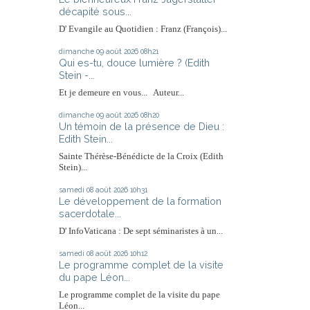
décapité sous...
D' Evangile au Quotidien : Franz (François)...
dimanche 09
août 2026
08h21
Qui es-tu, douce lumière ? (Edith
Stein -...
Et je demeure en vous... Auteur...
dimanche 09
août 2026
08h20
Un témoin de la présence de Dieu :
Edith Stein...
Sainte Thérèse-Bénédicte de la Croix (Edith
Stein)...
samedi 08
août 2026
10h31
Le développement de la formation
sacerdotale...
D' InfoVaticana : De sept séminaristes à un...
samedi 08
août 2026
10h12
Le programme complet de la visite
du pape Léon...
Le programme complet de la visite du pape
Léon...