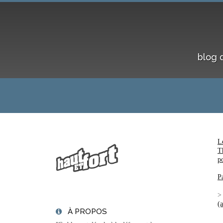
blog 
L
T
p
P
(
À PROPOS