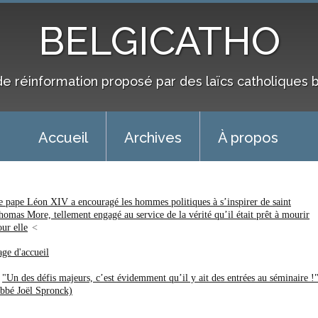
BELGICATHO
de réinformation proposé par des laïcs catholiques 
Accueil
Archives
À propos
e pape Léon XIV a encouragé les hommes politiques à s’inspirer de saint
homas More, tellement engagé au service de la vérité qu’il était prêt à mourir
our elle
age d'accueil
"Un des défis majeurs, c’est évidemment qu’il y ait des entrées au séminaire !
abbé Joël Spronck)