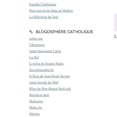
Famille Chrétienne
Pour une école libre au Québec
La Sélection du Jour
BLOGOSPHÈRE CATHOLIQUE
L
catho.org
Chesterton
Saint-Sacrement Liège
La Nef
Le blog de Jeanne Smits
donchristophe.be
le blog de Jean-Pierre Snyers
Saint Joseph du Web
Blog du Père Simon Noël osb
Benoît-et-moi
Diakonos
Didoc.be
Aleteia