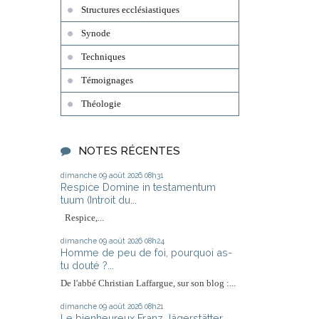
Structures ecclésiastiques
Synode
Techniques
Témoignages
Théologie
NOTES RÉCENTES
dimanche 09
août 2026
08h31
Respice Domine in testamentum
tuum (Introit du...
Respice,...
dimanche 09
août 2026
08h24
Homme de peu de foi, pourquoi as-
tu douté ?...
De l'abbé Christian Laffargue, sur son blog :...
dimanche 09
août 2026
08h21
Le bienheureux Franz Jägerstätter