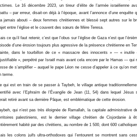
ictimes. Le 16 décembre 2023, un tireur d’élite de l’armée israélienne ava
battu – par erreur, disait-on déjà à l’époque, avant l’annonce d’une enquête q
’a jamais abouti – deux femmes chrétiennes et blessé sept autres sur le br
rajet entre l’église et le couvent des sœurs de Mère Teresa.
ais ce qu’il faut retenir, c’est que l’obus sur l’église de Gaza n’est que l’éniè
pisode d’une érosion toujours plus agressive de la présence chrétienne en Ter
ainte, dans le tourbillon de ce « massacre des innocents » — « inutile 
njustifiable », perpétré par Israël mais avant cela encore par le Hamas — qui 
esse de s’amplifier – auquel le pape Léon ne cesse d’appeler à ce qu’on met
n terme.
e qui est en train de se passer à Taybeh, le village antique traditionnelleme
dentifié avec l’Ephraïm de l’Évangile de Jean (11, 54) dans lequel Jésus 
erait retiré avant sa dernière Pâque, est emblématique de cette érosion.
aybeh, qui n’est pas très éloignée de Ramallah, la capitale administrative d
erritoires palestiniens, est le dernier village chrétien de Cisjordanie à êt
ntièrement habité par des chrétiens, au nombre de 1 500, dont 600 catholique
ais les colons juifs ultra-orthodoxes qui l’entourent se montrent sans ces