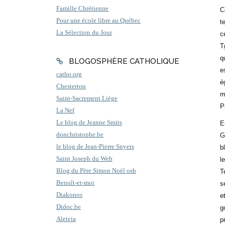
Famille Chrétienne
C
Pour une école libre au Québec
t
La Sélection du Jour
c
T
q
BLOGOSPHÈRE CATHOLIQUE
e
catho.org
é
Chesterton
m
Saint-Sacrement Liège
P
La Nef
Le blog de Jeanne Smits
E
donchristophe.be
G
le blog de Jean-Pierre Snyers
b
Saint Joseph du Web
l
Blog du Père Simon Noël osb
T
Benoît-et-moi
s
Diakonos
e
Didoc.be
g
Aleteia
p