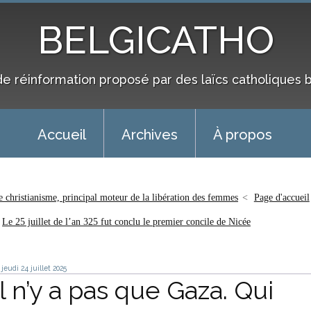
BELGICATHO
de réinformation proposé par des laïcs catholiques 
Accueil
Archives
À propos
e christianisme, principal moteur de la libération des femmes
Page d'accueil
Le 25 juillet de l’an 325 fut conclu le premier concile de Nicée
jeudi 24
juillet 2025
Il n’y a pas que Gaza. Qui