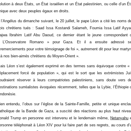
olution à deux États, un État israélien et un État palestinien, ou celle d’un Ét
nique avec deux peuples égaux en droits.
 l’Angélus du dimanche suivant, le 20 juillet, le pape Léon a cité les noms d
rois chrétiens tués : Saad Issa Kostandi Salameh, Foumia Issa Latif Ayya
ajwa Ibrahim Latif Abu Daoud, ce dernier étant le jeune correspondant 
 L’Osservatore Romano » pour Gaza. Et il a ensuite adressé s
 remerciements pour votre témoignage de foi », autrement dit pour leur martyr
 à nos bien-aimés chrétiens du Moyen-Orient ».
ais Léon s’est également exprimé en des termes sans équivoque contre « 
éplacement forcé de population », qui est le sort que les extrémistes Jui
oudraient réserver à leurs compatriotes palestiniens, sans doute vers d
estinations surréalistes évoquées récemment, telles que la Lybie, l’Éthiopie 
’Indonésie.
ien entendu, l’obus sur l’église de la Sainte-Famille, petite et unique encla
atholique de la Bande de Gaza, a suscité des réactions au plus haut nivea
onald Trump en personne est intervenu et le lendemain même,
Netanyahu
ersonne téléphonait à Léon XIV pour lui faire part de ses regrets, au cours d’