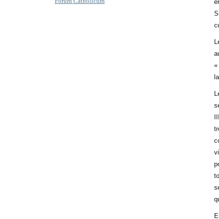
Forum Catholicum
e
S
c
L
a
«
l
L
s
I
t
c
v
p
t
s
q
E