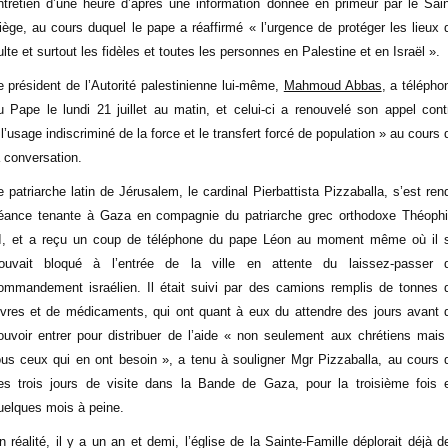
ntretien d’une heure d’après une information donnée en primeur par le Sain
iège, au cours duquel le pape a réaffirmé « l’urgence de protéger les lieux 
ulte et surtout les fidèles et toutes les personnes en Palestine et en Israël ».
e président de l’Autorité palestinienne lui-même,
Mahmoud Abbas
, a télépho
u Pape le lundi 21 juillet au matin, et celui-ci a renouvelé son appel cont
 l’usage indiscriminé de la force et le transfert forcé de population » au cours 
a conversation.
e patriarche latin de Jérusalem, le cardinal Pierbattista Pizzaballa, s’est ren
éance tenante à Gaza en compagnie du patriarche grec orthodoxe Théophi
II, et a reçu un coup de téléphone du pape Léon au moment même où il 
rouvait bloqué à l’entrée de la ville en attente du laissez-passer 
ommandement israélien. Il était suivi par des camions remplis de tonnes 
ivres et de médicaments, qui ont quant à eux du attendre des jours avant 
ouvoir entrer pour distribuer de l’aide « non seulement aux chrétiens mais
ous ceux qui en ont besoin », a tenu à souligner Mgr Pizzaballa, au cours 
es trois jours de visite dans la Bande de Gaza, pour la troisième fois 
uelques mois à peine.
n réalité, il y a un an et demi, l’église de la Sainte-Famille déplorait déjà d