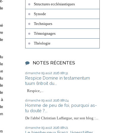
t-
Structures ecclésiastiques
de
Synode
Techniques
né
re
Témoignages
de
Théologie
du
NOTES RÉCENTES
le
se
dimanche 09
août 2026
08h31
Respice Domine in testamentum
du
tuum (Introit du...
de
Respice,...
de
 à
dimanche 09
août 2026
08h24
Homme de peu de foi, pourquoi as-
de
tu douté ?...
en
De l'abbé Christian Laffargue, sur son blog :...
dimanche 09
août 2026
08h21
es
Le bienheureux Franz Jägerstätter