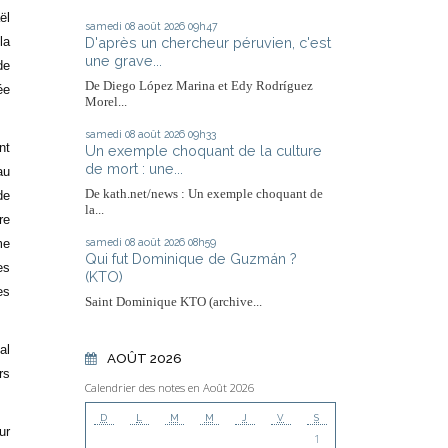
ël
samedi 08
août 2026
09h47
D'après un chercheur péruvien, c'est
la
une grave...
de
De Diego López Marina et Edy Rodríguez
ée
Morel...
samedi 08
août 2026
09h33
nt
Un exemple choquant de la culture
de mort : une...
au
De kath.net/news : Un exemple choquant de
de
la...
re
samedi 08
août 2026
08h59
me
Qui fut Dominique de Guzmán ?
es
(KTO)
es
Saint Dominique KTO (archive...
al
AOÛT 2026
rs
Calendrier des notes en Août 2026
D
L
M
M
J
V
S
ur
1