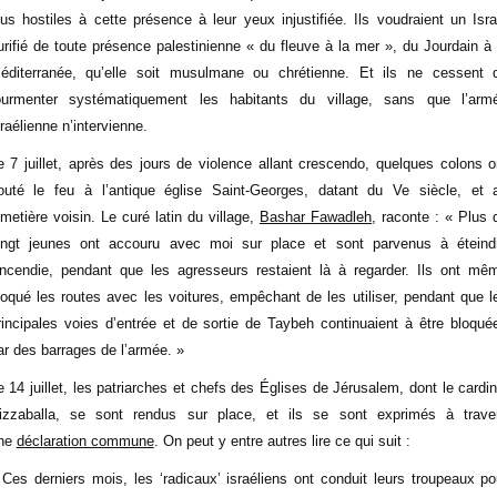
lus hostiles à cette présence à leur yeux injustifiée. Ils voudraient un Isra
urifié de toute présence palestinienne « du fleuve à la mer », du Jourdain à 
éditerranée, qu’elle soit musulmane ou chrétienne. Et ils ne cessent 
ourmenter systématiquement les habitants du village, sans que l’arm
sraélienne n’intervienne.
e 7 juillet, après des jours de violence allant crescendo, quelques colons o
outé le feu à l’antique église Saint-Georges, datant du Ve siècle, et 
imetière voisin. Le curé latin du village,
Bashar Fawadleh
, raconte : « Plus 
ingt jeunes ont accouru avec moi sur place et sont parvenus à éteind
’incendie, pendant que les agresseurs restaient là à regarder. Ils ont mê
loqué les routes avec les voitures, empêchant de les utiliser, pendant que l
rincipales voies d’entrée et de sortie de Taybeh continuaient à être bloqué
ar des barrages de l’armée. »
e 14 juillet, les patriarches et chefs des Églises de Jérusalem, dont le cardin
izzaballa, se sont rendus sur place, et ils se sont exprimés à trave
ne
déclaration commune
. On peut y entre autres lire ce qui suit :
 Ces derniers mois, les ‘radicaux’ israéliens ont conduit leurs troupeaux po