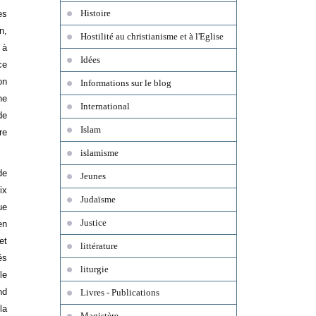
Histoire
es
n,
Hostilité au christianisme et à l'Eglise
 à
Idées
ce
on
Informations sur le blog
ne
International
de
Islam
re
islamisme
de
Jeunes
ix
Judaïsme
ue
Justice
en
et
littérature
és
liturgie
le
nd
Livres - Publications
la
Magistère