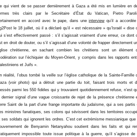
e qui vient de se passer dernièrement à Gaza a été mis en lumière en d
ermes très clairs par le Secrétaire d’État du Vatican, Pietro Paroli
ertainement en accord avec le pape, dans une
interview
qu’il a accordée
g2Post le 18 juillet, où il a déclaré qu’il « est nécessaire » qu’Israël « dise 
ui s’est effectivement passé : s’il s’agissait vraiment d’une erreur, ce dont 
st en droit de douter, ou s’il s’agissait d’une volonté de frapper directement u
glise chrétienne, en sachant combien les chrétiens sont un élément 
odération sur l’échiquier du Moyen-Orient, y compris dans les rapports ent
alestiniens et Juifs ».
n réalité, l’obus tombé la veille sur l’église catholique de la Sainte-Famille 
aza (voir photo) qui a détruit une partie du toit, faisant trois morts et d
lessés parmi les 550 fidèles qui y trouvaient quotidiennement refuse, n’est q
e dernier signal d’une vague croissante de rejet de la présence chrétienne 
erre Saint de la part d’une frange importante du judaïsme, qui a ses partis 
es ministres fanatiques, ses colons qui sévissent dans les territoires occup
t ses soldats qui ignorent les ordres. C’est cet extrémisme messianique que 
ouvernement de Benyamin Netanyahou soutient dans les faits et qui re
ratiquement impossible toute issue politique à la guerre, qu’il s’agisse de 