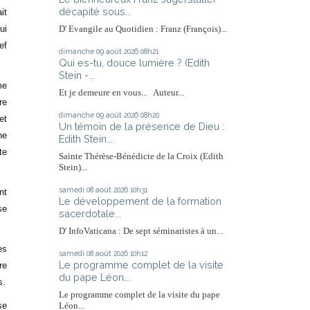
décapité sous...
it
ui
D' Evangile au Quotidien : Franz (François)...
ef
dimanche 09
août 2026
08h21
Qui es-tu, douce lumière ? (Edith
Stein -...
me
Et je demeure en vous... Auteur...
re
dimanche 09
août 2026
08h20
et
Un témoin de la présence de Dieu :
ne
Edith Stein...
te
Sainte Thérèse-Bénédicte de la Croix (Edith
Stein)...
samedi 08
août 2026
10h31
nt
Le développement de la formation
se
sacerdotale...
D' InfoVaticana : De sept séminaristes à un...
es
samedi 08
août 2026
10h12
Le programme complet de la visite
re
du pape Léon...
s.
Le programme complet de la visite du pape
se
Léon...