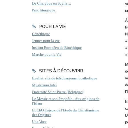
De Charybde en Scylla ...
s
Paix liturgique
u
À
POUR LA VIE
t
Généthique
N
Jeunes pour la vie
«
Institut Européen de Bioéthique
«
Marche pour la Vie
«
M
SITES À DÉCOUVRIR
d
v
Exultet, site de téléchargement catholique
d
Mysterium fidei
l
Fraternité Saint-Pierre (Belgique)
Le Messie et son Prophète - Aux origines de
B
l'Islam
c
EEChO Enjeux de l'Etude du Christianisme
des Origines
D
Una Voce
p