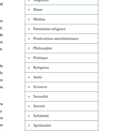
at
Marie
Médias
es
d,
Patrimoine religieux
de
Persécutions antichrétiennes
es
Philosophie
e,
Politique
le
Religions
fs
Santé
es
Sciences
ou
Sexualité
ve
Société
u.
Solidarité
en
un
Spiritualité