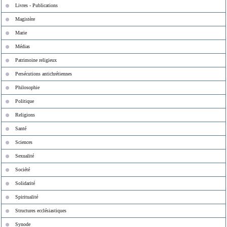
Livres - Publications
Magistère
Marie
Médias
Patrimoine religieux
Persécutions antichrétiennes
Philosophie
Politique
Religions
Santé
Sciences
Sexualité
Société
Solidarité
Spiritualité
Structures ecclésiastiques
Synode