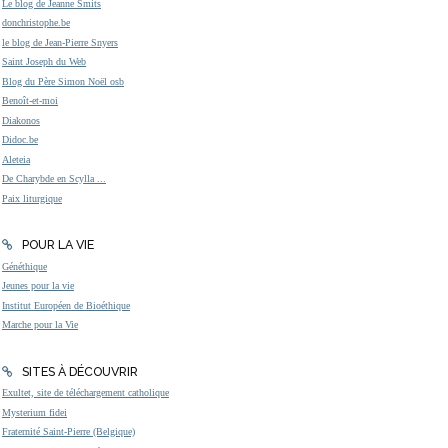
Le blog de Jeanne Smits
donchristophe.be
le blog de Jean-Pierre Snyers
Saint Joseph du Web
Blog du Père Simon Noël osb
Benoît-et-moi
Diakonos
Didoc.be
Aleteia
De Charybde en Scylla ...
Paix liturgique
POUR LA VIE
Généthique
Jeunes pour la vie
Institut Européen de Bioéthique
Marche pour la Vie
SITES À DÉCOUVRIR
Exultet, site de téléchargement catholique
Mysterium fidei
Fraternité Saint-Pierre (Belgique)