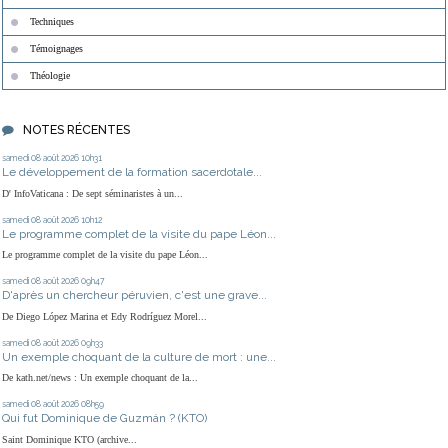
Techniques
Témoignages
Théologie
NOTES RÉCENTES
samedi 08
août 2026
10h31
Le développement de la formation sacerdotale...
D' InfoVaticana : De sept séminaristes à un...
samedi 08
août 2026
10h12
Le programme complet de la visite du pape Léon...
Le programme complet de la visite du pape Léon...
samedi 08
août 2026
09h47
D'après un chercheur péruvien, c'est une grave...
De Diego López Marina et Edy Rodríguez Morel...
samedi 08
août 2026
09h33
Un exemple choquant de la culture de mort : une...
De kath.net/news : Un exemple choquant de la...
samedi 08
août 2026
08h59
Qui fut Dominique de Guzmán ? (KTO)
Saint Dominique KTO (archive...