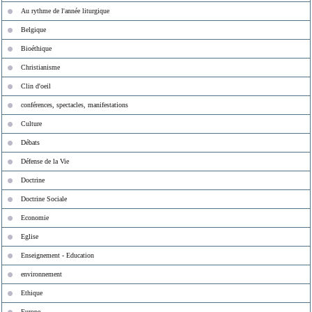
Au rythme de l'année liturgique
Belgique
Bioéthique
Christianisme
Clin d'oeil
conférences, spectacles, manifestations
Culture
Débats
Défense de la Vie
Doctrine
Doctrine Sociale
Economie
Eglise
Enseignement - Education
environnement
Ethique
Europe