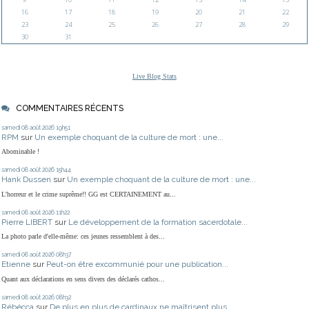
16
17
18
19
20
21
22
23
24
25
26
27
28
29
30
31
Live Blog Stats
COMMENTAIRES RÉCENTS
samedi 08
août 2026
19h51
RPM
sur
Un exemple choquant de la culture de mort : une...
Abominable !
samedi 08
août 2026
15h44
Hank Dussen
sur
Un exemple choquant de la culture de mort : une...
L'horreur et le crime suprême!! GG est CERTAINEMENT au...
samedi 08
août 2026
11h22
Pierre LIBERT
sur
Le développement de la formation sacerdotale...
La photo parle d'elle-même: ces jeunes ressemblent à des...
samedi 08
août 2026
08h37
Etienne
sur
Peut-on être excommunié pour une publication...
Quant aux déclarations en sens divers des déclarés cathos...
samedi 08
août 2026
08h32
Rébécca
sur
De plus en plus de cardinaux ne maîtrisent plus...