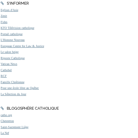
S'INFORMER
Eglises d'Asie
Zenit
Fides
KTO Télévision catholique
Portail catholique
L'Homme Nouveau
European Centre for Law & Justice
Le salon beige
Riposte Catholique
Vatican News
Cathobel
RCF
Famille Chrétienne
Pour une école libre au Québec
La Sélection du Jour
BLOGOSPHÈRE CATHOLIQUE
catho.org
Chesterton
Saint-Sacrement Liège
La Nef