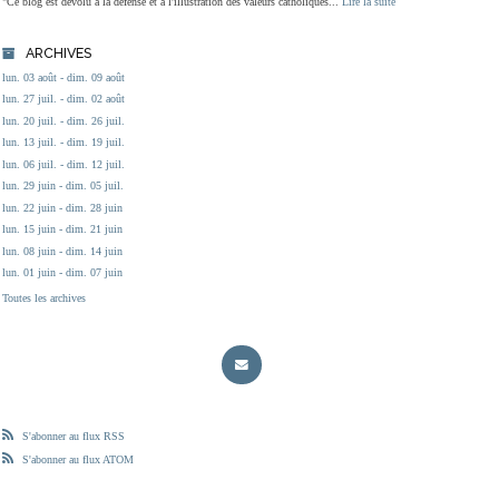
"Ce blog est dévolu à la défense et à l'illustration des valeurs catholiques...
Lire la suite
ARCHIVES
lun. 03 août - dim. 09 août
lun. 27 juil. - dim. 02 août
lun. 20 juil. - dim. 26 juil.
lun. 13 juil. - dim. 19 juil.
lun. 06 juil. - dim. 12 juil.
lun. 29 juin - dim. 05 juil.
lun. 22 juin - dim. 28 juin
lun. 15 juin - dim. 21 juin
lun. 08 juin - dim. 14 juin
lun. 01 juin - dim. 07 juin
Toutes les archives
S'abonner au flux RSS
S'abonner au flux ATOM