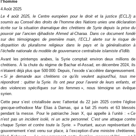
l’homme
4 Août 2025
Le 4 août 2025, le Centre européen pour le droit et la justice (ECLJ) a
soumis au Conseil des droits de l’homme des Nations unies une déclaration
écrite sur la situation dramatique des chrétiens de Syrie depuis la prise du
pouvoir par l’ancien djihadiste Ahmed al-Charaa. Dans ce document fondé
sur des témoignages de première main, l’ECLJ alerte sur le risque de
disparition du pluralisme religieux dans le pays et la généralisation à
l’échelle nationale du modèle de gouvernance centralisée islamiste d’Idlib.
Avant les printemps arabes, la Syrie comptait environ deux millions de
chrétiens. À la chute du régime de Bachar el-Assad, en décembre 2024, ils
n’étaient déjà plus que 500 000. Depuis, l’exode s’accélère dangereusement.
«
Si je demande aux chrétiens ce qu’ils veulent aujourd’hui, tous me
répondront : quitter la Syrie. Ils ont peur pour l’avenir de leurs enfants, et
des violences spécifiques sur les femmes
», nous témoigne un évêque
syrien.
Cette peur s’est cristallisée avec l’attentat du 22 juin 2025 contre l’église
grecque-orthodoxe Mar Elias à Damas, qui a fait 25 morts et 63 blessés
pendant la messe. Pour le patriarche Jean X, qui appelle à l’unité : «
Ce
n’est pas un incident isolé, ni un acte personnel. C’est une attaque contre
chaque Syrien et contre toute la Syrie
. » Pourtant, aucun représentant du
gouvernement n’est venu sur place, à l’exception d’une ministre chrétienne,