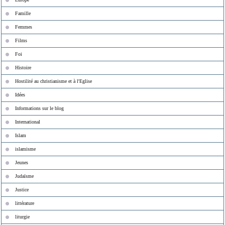
Famille
Femmes
Films
Foi
Histoire
Hostilité au christianisme et à l'Eglise
Idées
Informations sur le blog
International
Islam
islamisme
Jeunes
Judaïsme
Justice
littérature
liturgie