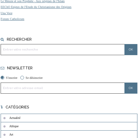
Le Messie et son Prophète - Aux origines de l'Islam
EEChO Enjeux de l'Etude du Christianisme des Origines
Una Voce
Forum Catholicum
RECHERCHER
NEWSLETTER
S'inscrire
Se désinscrire
CATÉGORIES
Actualité
Afrique
Art