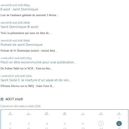
samedi 08
août 2026
08h59
8 août : saint Dominique
Lors de l'audience générale du mercredi 3 février...
samedi 08
août 2026
08h58
Saint Dominique (8 août)
Voici la présentation qui nous est faite du...
samedi 08
août 2026
08h58
Portrait de saint Dominique
Portrait de St Dominique (source : missel.free)...
vendredi 07
août 2026
10h33
Peut-on être excommunié pour une publication...
De Solène Tadié sur le NCR : Peut-on être...
vendredi 07
août 2026
10h10
Saint Sixte II, le martyre d'un pape et de ses...
D'Ermes Dovico sur la NBQ : Saint Sixte II,...
AOÛT 2026
Calendrier des notes en Août 2026
D
L
M
M
J
V
S
1
2
3
4
5
6
7
8
9
10
11
12
13
14
15