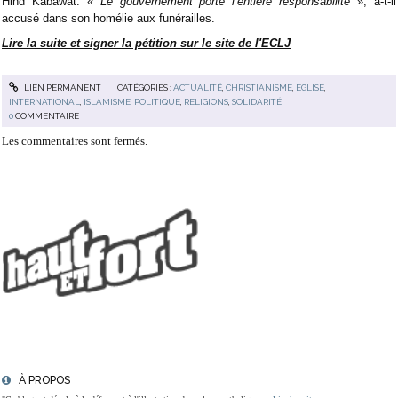
Hind Kabawat. «
Le gouvernement porte l’entière responsabilité
», a-t-il
accusé dans son homélie aux funérailles.
Lire la suite et signer la pétition sur le site de l'ECLJ
LIEN PERMANENT
CATÉGORIES :
ACTUALITÉ
,
CHRISTIANISME
,
EGLISE
,
INTERNATIONAL
,
ISLAMISME
,
POLITIQUE
,
RELIGIONS
,
SOLIDARITÉ
0
COMMENTAIRE
Les commentaires sont fermés.
À PROPOS