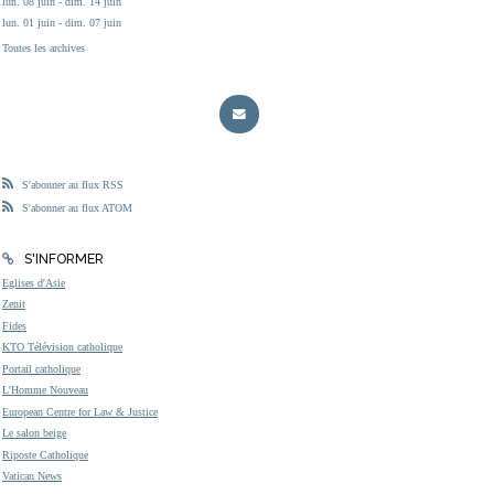
lun. 08 juin - dim. 14 juin
lun. 01 juin - dim. 07 juin
Toutes les archives
S'abonner au flux RSS
S'abonner au flux ATOM
S'INFORMER
Eglises d'Asie
Zenit
Fides
KTO Télévision catholique
Portail catholique
L'Homme Nouveau
European Centre for Law & Justice
Le salon beige
Riposte Catholique
Vatican News