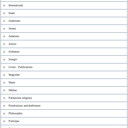
International
Islam
islamisme
Jeunes
Judaïsme
Justice
littérature
liturgie
Livres - Publications
Magistère
Marie
Médias
Patrimoine religieux
Persécutions antichrétiennes
Philosophie
Politique