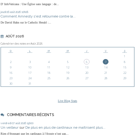
D' InfoVaticana : Une Église sans langage : de...
jeudi 06
août 2026
10h08
Comment Amnesty s'est retournée contre la...
De David Hahn sur le Catholic Herald :...
AOÛT 2026
Calendrier des notes en Août 2026
D
L
M
M
J
V
S
1
2
3
4
5
6
7
8
9
10
11
12
13
14
15
16
17
18
19
20
21
22
23
24
25
26
27
28
29
30
31
Live Blog Stats
COMMENTAIRES RÉCENTS
vendredi 07
août 2026
15h00
Un veilleur
sur
De plus en plus de cardinaux ne maîtrisent plus...
Rien d’étonnant que les cardinaux à l’écoute n’ont pas...