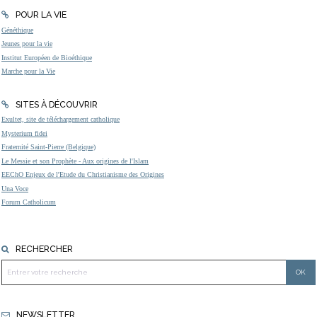
POUR LA VIE
Généthique
Jeunes pour la vie
Institut Européen de Bioéthique
Marche pour la Vie
SITES À DÉCOUVRIR
Exultet, site de téléchargement catholique
Mysterium fidei
Fraternité Saint-Pierre (Belgique)
Le Messie et son Prophète - Aux origines de l'Islam
EEChO Enjeux de l'Etude du Christianisme des Origines
Una Voce
Forum Catholicum
RECHERCHER
NEWSLETTER