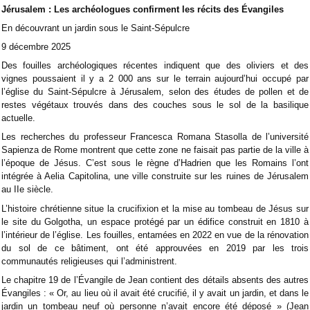
Jérusalem : Les archéologues confirment les récits des Évangiles
En découvrant un jardin sous le Saint-Sépulcre
9 décembre 2025
Des fouilles archéologiques récentes indiquent que des oliviers et des
vignes poussaient il y a 2 000 ans sur le terrain aujourd’hui occupé par
l’église du Saint-Sépulcre à Jérusalem, selon des études de pollen et de
restes végétaux trouvés dans des couches sous le sol de la basilique
actuelle.
Les recherches du professeur Francesca Romana Stasolla de l’université
Sapienza de Rome montrent que cette zone ne faisait pas partie de la ville à
l’époque de Jésus. C’est sous le règne d’Hadrien que les Romains l’ont
intégrée à Aelia Capitolina, une ville construite sur les ruines de Jérusalem
au IIe siècle.
L’histoire chrétienne situe la crucifixion et la mise au tombeau de Jésus sur
le site du Golgotha, un espace protégé par un édifice construit en 1810 à
l’intérieur de l’église. Les fouilles, entamées en 2022 en vue de la rénovation
du sol de ce bâtiment, ont été approuvées en 2019 par les trois
communautés religieuses qui l’administrent.
Le chapitre 19 de l’Évangile de Jean contient des détails absents des autres
Évangiles : « Or, au lieu où il avait été crucifié, il y avait un jardin, et dans le
jardin un tombeau neuf où personne n’avait encore été déposé » (Jean