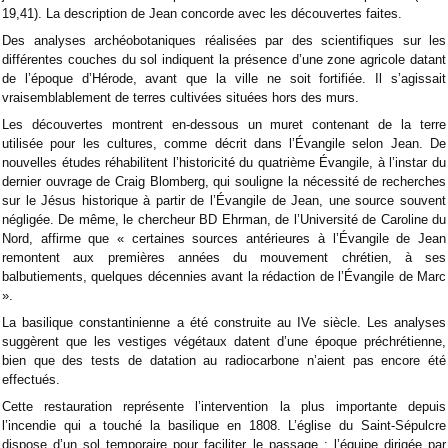
19,41). La description de Jean concorde avec les découvertes faites.
Des analyses archéobotaniques réalisées par des scientifiques sur les
différentes couches du sol indiquent la présence d’une zone agricole datant
de l’époque d’Hérode, avant que la ville ne soit fortifiée. Il s’agissait
vraisemblablement de terres cultivées situées hors des murs.
Les découvertes montrent en-dessous un muret contenant de la terre
utilisée pour les cultures, comme décrit dans l’Évangile selon Jean. De
nouvelles études réhabilitent l’historicité du quatrième Évangile, à l’instar du
dernier ouvrage de Craig Blomberg, qui souligne la nécessité de recherches
sur le Jésus historique à partir de l’Évangile de Jean, une source souvent
négligée. De même, le chercheur BD Ehrman, de l’Université de Caroline du
Nord, affirme que « certaines sources antérieures à l’Évangile de Jean
remontent aux premières années du mouvement chrétien, à ses
balbutiements, quelques décennies avant la rédaction de l’Évangile de Marc
».
La basilique constantinienne a été construite au IVe siècle. Les analyses
suggèrent que les vestiges végétaux datent d’une époque préchrétienne,
bien que des tests de datation au radiocarbone n’aient pas encore été
effectués.
Cette restauration représente l’intervention la plus importante depuis
l’incendie qui a touché la basilique en 1808. L’église du Saint-Sépulcre
dispose d’un sol temporaire pour faciliter le passage : l’équipe dirigée par