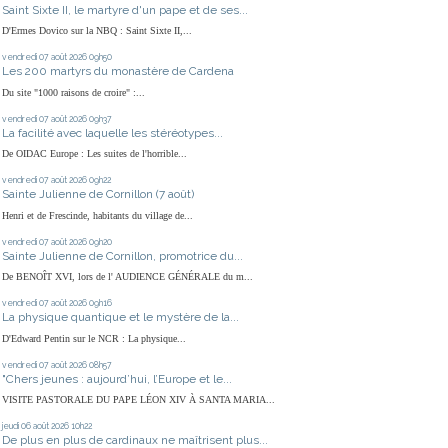
Saint Sixte II, le martyre d'un pape et de ses...
D'Ermes Dovico sur la NBQ : Saint Sixte II,...
vendredi 07
août 2026
09h50
Les 200 martyrs du monastère de Cardena
Du site "1000 raisons de croire" :...
vendredi 07
août 2026
09h37
La facilité avec laquelle les stéréotypes...
De OIDAC Europe : Les suites de l'horrible...
vendredi 07
août 2026
09h22
Sainte Julienne de Cornillon (7 août)
Henri et de Frescinde, habitants du village de...
vendredi 07
août 2026
09h20
Sainte Julienne de Cornillon, promotrice du...
De BENOÎT XVI, lors de l' AUDIENCE GÉNÉRALE du m...
vendredi 07
août 2026
09h16
La physique quantique et le mystère de la...
D'Edward Pentin sur le NCR : La physique...
vendredi 07
août 2026
08h57
"Chers jeunes : aujourd’hui, l’Europe et le...
VISITE PASTORALE DU PAPE LÉON XIV À SANTA MARIA...
jeudi 06
août 2026
10h22
De plus en plus de cardinaux ne maîtrisent plus...