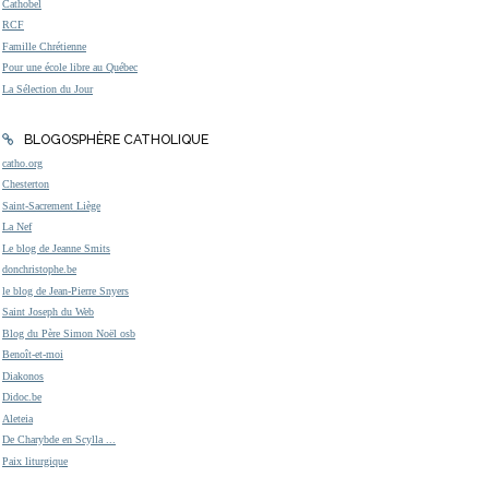
Cathobel
RCF
Famille Chrétienne
Pour une école libre au Québec
La Sélection du Jour
BLOGOSPHÈRE CATHOLIQUE
catho.org
Chesterton
Saint-Sacrement Liège
La Nef
Le blog de Jeanne Smits
donchristophe.be
le blog de Jean-Pierre Snyers
Saint Joseph du Web
Blog du Père Simon Noël osb
Benoît-et-moi
Diakonos
Didoc.be
Aleteia
De Charybde en Scylla ...
Paix liturgique