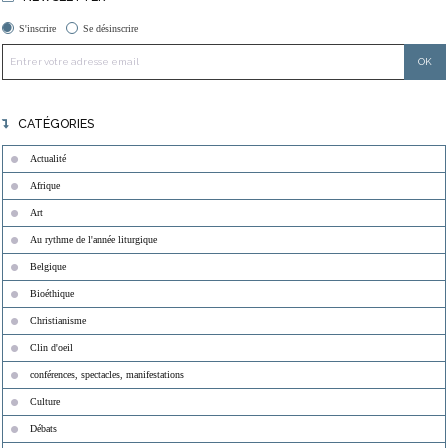
S'inscrire
Se désinscrire
CATÉGORIES
Actualité
Afrique
Art
Au rythme de l'année liturgique
Belgique
Bioéthique
Christianisme
Clin d'oeil
conférences, spectacles, manifestations
Culture
Débats