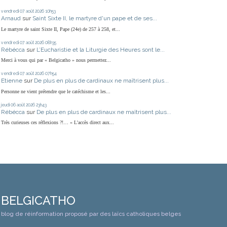
vendredi 07
août 2026
10h53
Arnaud
sur
Saint Sixte II, le martyre d'un pape et de ses...
Le martyre de saint Sixte II, Pape (24e) de 257 à 258, et...
vendredi 07
août 2026
08h35
Rébécca
sur
L’Eucharistie et la Liturgie des Heures sont le...
Merci à vous qui par « Belgicatho » nous permettez...
vendredi 07
août 2026
07h54
Etienne
sur
De plus en plus de cardinaux ne maîtrisent plus...
Personne ne vient prétendre que le catéchisme et les...
jeudi 06
août 2026
23h43
Rébécca
sur
De plus en plus de cardinaux ne maîtrisent plus...
Très curieuses ces réflexions ?!… « L'accès direct aux...
BELGICATHO
blog de réinformation proposé par des laïcs catholiques belges