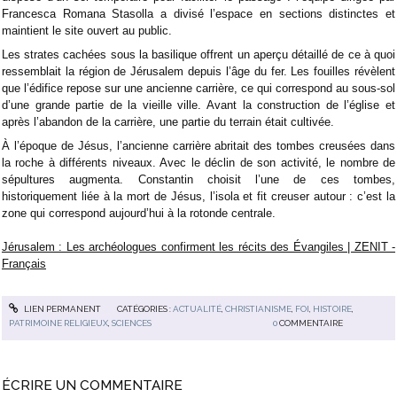
Francesca Romana Stasolla a divisé l’espace en sections distinctes et
maintient le site ouvert au public.
Les strates cachées sous la basilique offrent un aperçu détaillé de ce à quoi
ressemblait la région de Jérusalem depuis l’âge du fer. Les fouilles révèlent
que l’édifice repose sur une ancienne carrière, ce qui correspond au sous-sol
d’une grande partie de la vieille ville. Avant la construction de l’église et
après l’abandon de la carrière, une partie du terrain était cultivée.
À l’époque de Jésus, l’ancienne carrière abritait des tombes creusées dans
la roche à différents niveaux. Avec le déclin de son activité, le nombre de
sépultures augmenta. Constantin choisit l’une de ces tombes,
historiquement liée à la mort de Jésus, l’isola et fit creuser autour : c’est la
zone qui correspond aujourd’hui à la rotonde centrale.
Jérusalem : Les archéologues confirment les récits des Évangiles | ZENIT -
Français
LIEN PERMANENT
CATÉGORIES :
ACTUALITÉ
,
CHRISTIANISME
,
FOI
,
HISTOIRE
,
PATRIMOINE RELIGIEUX
,
SCIENCES
0
COMMENTAIRE
ÉCRIRE UN COMMENTAIRE