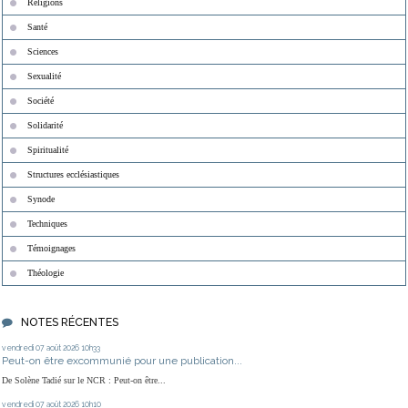
Religions
Santé
Sciences
Sexualité
Société
Solidarité
Spiritualité
Structures ecclésiastiques
Synode
Techniques
Témoignages
Théologie
NOTES RÉCENTES
vendredi 07
août 2026
10h33
Peut-on être excommunié pour une publication...
De Solène Tadié sur le NCR : Peut-on être...
vendredi 07
août 2026
10h10