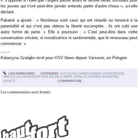
« S’opposer à l’idée que l’argent passe avant la famille serait stimulant pour
les jeunes qui n’ont peut-être jamais entendu parler d’autre chose », a-t-elle
déclaré.
Pakaluk a ajouté : « Nombreux sont ceux qui ont retardé ou renoncé à la
parentalité et qui n’ont pas obtenu la liberté escomptée ; ils ont subi une
autre forme de perte. » Elle a poursuivi : « C’est peut-être dans cette
conversation sincère, ni moralisatrice ni sentimentale, que le renouveau peut
commencer. »
– – –
Katarzyna Szalajko écrit pour OSV News depuis Varsovie, en Pologne.
LIEN PERMANENT
CATÉGORIES :
ACTUALITÉ
,
CHRISTIANISME
,
CONFÉRENCES,
SPECTACLES, MANIFESTATIONS
,
EGLISE
,
EUROPE
,
FAMILLE
,
FEMMES
,
MAGISTÈRE
,
SOCIÉTÉ
0
COMMENTAIRE
Les commentaires sont fermés.