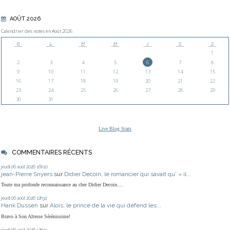
AOÛT 2026
Calendrier des notes en Août 2026
D
L
M
M
J
V
S
1
2
3
4
5
6
7
8
9
10
11
12
13
14
15
16
17
18
19
20
21
22
23
24
25
26
27
28
29
30
31
Live Blog Stats
COMMENTAIRES RÉCENTS
jeudi 06
août 2026
16h10
jean-Pierre Snyers
sur
Didier Decoin, le romancier qui savait qu' « il...
Toute ma profonde reconnaissance au cher Didier Decoin....
jeudi 06
août 2026
12h32
Hank Dussen
sur
Alois, le prince de la vie qui défend les...
Bravo à Son Altesse Sérénissime!
jeudi 06
août 2026
12h24