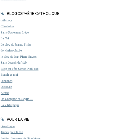
BLOGOSPHÈRE CATHOLIQUE
catho.org
Chesterton
Saint-Sacrement Liège
La Nef
Le blog de Jeanne Smits
donchristophe.be
le blog de Jean-Pierre Snyers
Saint Joseph du Web
Blog du Père Simon Noël osb
Benoît-et-moi
Diakonos
Didoc.be
Aleteia
De Charybde en Scylla ...
Paix liturgique
POUR LA VIE
Généthique
Jeunes pour la vie
Institut Européen de Bioéthique