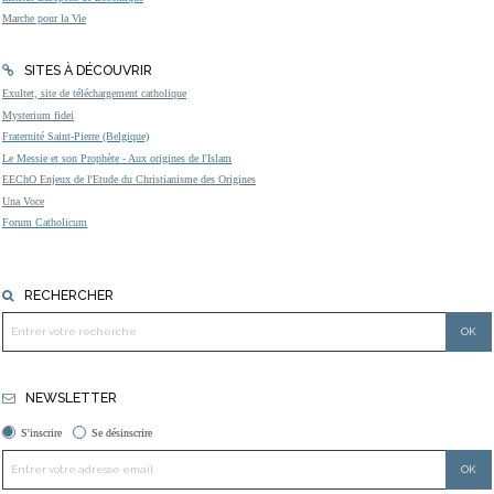
Marche pour la Vie
SITES À DÉCOUVRIR
Exultet, site de téléchargement catholique
Mysterium fidei
Fraternité Saint-Pierre (Belgique)
Le Messie et son Prophète - Aux origines de l'Islam
EEChO Enjeux de l'Etude du Christianisme des Origines
Una Voce
Forum Catholicum
RECHERCHER
NEWSLETTER
S'inscrire
Se désinscrire