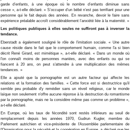
garde d’enfants, à une époque où le nombre d’enfants diminue sans
cesse », a-t-elle déclaré. « S’occuper d’un bébé n’est pas terrifiant pour une
personne qui le fait depuis des années. En revanche, devoir le faire sans
expérience préalable accroît considérablement l’anxiété liée à la maternité. »
Les politiques publiques à elles seules ne suffiront pas à inverser la
tendance.
Eberstadt a également souligné le rôle de l'imitation sociale. « Une autre
cause réside dans le fait que le comportement humain, comme l'a si bien
décrit René Girard, est mimétique », a-t-elle déclaré. « Dans un monde où
l'on connaît moins de personnes mariées, avec des enfants ou qui se
fiancent à 20 ans, on peut s'attendre à une multiplication des mêmes
tendances. »
Elle a ajouté que la pornographie est un autre facteur qui affecte les
relations et la formation des familles. « Cette force est si destructrice qu'il
semble peu probable d'y remédier sans un réveil religieux, car le monde
laïque non seulement n'offre aucune réponse à la destruction du romantisme
par la pornographie, mais ne la considère même pas comme un problème »,
a-t-elle déclaré.
En Europe, où les taux de fécondité sont restés inférieurs au seuil de
remplacement depuis les années 1970, Gudrun Kugler, membre du
Parlement autrichien et vice-présidente de l'Assemblée parlementaire de
l'Organisation pour la sécurité et la coopération en Europe, a déclaré que les