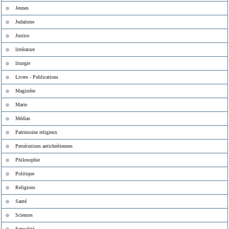
Jeunes
Judaïsme
Justice
littérature
liturgie
Livres - Publications
Magistère
Marie
Médias
Patrimoine religieux
Persécutions antichrétiennes
Philosophie
Politique
Religions
Santé
Sciences
Sexualité