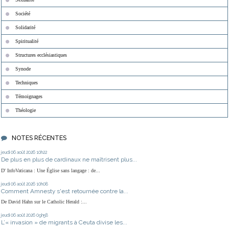
Société
Solidarité
Spiritualité
Structures ecclésiastiques
Synode
Techniques
Témoignages
Théologie
NOTES RÉCENTES
jeudi 06
août 2026
10h22
De plus en plus de cardinaux ne maîtrisent plus...
D' InfoVaticana : Une Église sans langage : de...
jeudi 06
août 2026
10h08
Comment Amnesty s'est retournée contre la...
De David Hahn sur le Catholic Herald :...
jeudi 06
août 2026
09h58
L’« invasion » de migrants à Ceuta divise les...