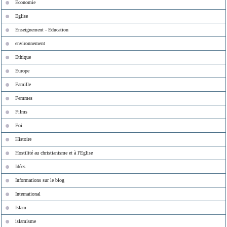
Economie
Eglise
Enseignement - Education
environnement
Ethique
Europe
Famille
Femmes
Films
Foi
Histoire
Hostilité au christianisme et à l'Eglise
Idées
Informations sur le blog
International
Islam
islamisme