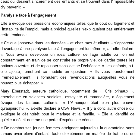
ceux qui désirent sincèrement des enfants et se trouvent dans l'impossibilité
d'y parvenir. »
Paralysie face à l'engagement
Elle a évoqué des pressions économiques telles que le coût du logement et
l'instabilité de l'emploi, mais a précisé qu'elles n'expliquaient pas entièrement
cette tendance.
« Ce que j’observe dans les données – et chez mes étudiants – s’apparente
davantage à une paralysie face à l’engagement lui-même », a-t-elle déclaré.
« Nous avons développé un idéal culturel de l’âge adulte où l’on est
constamment en train de se construire sa propre vie, de garder toutes les
options ouvertes et de repousser sans cesse l’échéance. » Les enfants, a-t-
elle ajouté, remettent ce modèle en question. « Ils vous transforment
irrémédiablement. Ils formulent des revendications auxquelles vous ne
pouvez plus échapper. »
Mary Eberstadt, auteure catholique, notamment de « Cris primaux »,
chercheuse en sciences sociales, essayiste et romancière, a également
évoqué des facteurs culturels. « L’Amérique était bien plus pauvre
qu’aujourd’hui », a-t-elle déclaré à OSV News. « Il y a donc autre chose qui
explique le désintérêt pour le mariage et la famille. » Elle a identifié ce
qu’elle a décrit comme une perte d’expérience vécue.
« De nombreuses jeunes femmes atteignent aujourd’hui la quarantaine sans
jamais avoir élevé d’enfant, faute d’expérience en matière de fratrie ou de