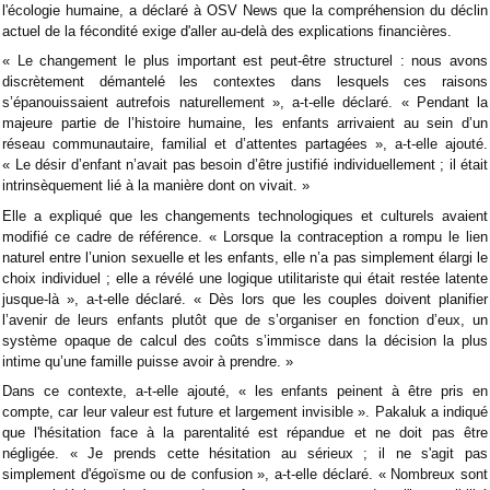
l'écologie humaine, a déclaré à OSV News que la compréhension du déclin
actuel de la fécondité exige d'aller au-delà des explications financières.
« Le changement le plus important est peut-être structurel : nous avons
discrètement démantelé les contextes dans lesquels ces raisons
s’épanouissaient autrefois naturellement », a-t-elle déclaré. « Pendant la
majeure partie de l’histoire humaine, les enfants arrivaient au sein d’un
réseau communautaire, familial et d’attentes partagées », a-t-elle ajouté.
« Le désir d’enfant n’avait pas besoin d’être justifié individuellement ; il était
intrinsèquement lié à la manière dont on vivait. »
Elle a expliqué que les changements technologiques et culturels avaient
modifié ce cadre de référence. « Lorsque la contraception a rompu le lien
naturel entre l’union sexuelle et les enfants, elle n’a pas simplement élargi le
choix individuel ; elle a révélé une logique utilitariste qui était restée latente
jusque-là », a-t-elle déclaré. « Dès lors que les couples doivent planifier
l’avenir de leurs enfants plutôt que de s’organiser en fonction d’eux, un
système opaque de calcul des coûts s’immisce dans la décision la plus
intime qu’une famille puisse avoir à prendre. »
Dans ce contexte, a-t-elle ajouté, « les enfants peinent à être pris en
compte, car leur valeur est future et largement invisible ». Pakaluk a indiqué
que l'hésitation face à la parentalité est répandue et ne doit pas être
négligée. « Je prends cette hésitation au sérieux ; il ne s'agit pas
simplement d'égoïsme ou de confusion », a-t-elle déclaré. « Nombreux sont