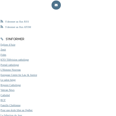
S'abonner au flux RSS
S'abonner au flux ATOM
S'INFORMER
Eglises d'Asie
Zenit
Fides
KTO Télévision catholique
Portail catholique
L'Homme Nouveau
European Centre for Law & Justice
Le salon beige
Riposte Catholique
Vatican News
Cathobel
RCF
Famille Chrétienne
Pour une école libre au Québec
La Sélection du Jour