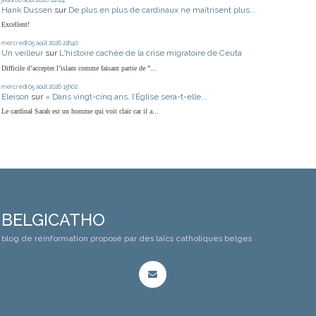
Hank Dussen
sur
De plus en plus de cardinaux ne maîtrisent plus...
Excellent!
mercredi 05
août 2026
22h40
Un veilleur
sur
L'histoire cachée de la crise migratoire de Ceuta
Difficile d’accepter l’islam comme faisant partie de ”...
mercredi 05
août 2026
15h02
Eleison
sur
« Dans vingt-cinq ans, l’Église sera-t-elle...
Le cardinal Sarah est un homme qui voit clair car il a...
BELGICATHO
blog de réinformation proposé par des laïcs catholiques belges