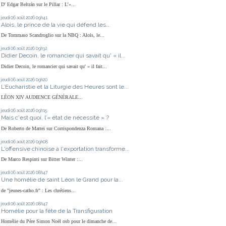
D' Edgar Beltrán sur le Pillar : L’«...
jeudi 06
août 2026
09h41
Alois, le prince de la vie qui défend les...
De Tommaso Scandroglio sur la NBQ : Alois, le...
jeudi 06
août 2026
09h32
Didier Decoin, le romancier qui savait qu' « il...
Didier Decoin, le romancier qui savait qu' « il fait...
jeudi 06
août 2026
09h20
L’Eucharistie et la Liturgie des Heures sont le...
LÉON XIV AUDIENCE GÉNÉRALE...
jeudi 06
août 2026
09h15
Mais c'est quoi, l’« état de nécessité » ?
De Roberto de Mattei sur Corrispondenza Romana :...
jeudi 06
août 2026
09h08
L'offensive chinoise à l'exportation transforme...
De Marco Respinti sur Bitter Winter :...
jeudi 06
août 2026
08h47
Une homélie de saint Léon le Grand pour la...
de "jeunes-catho.fr" : Les chrétiens...
jeudi 06
août 2026
08h47
Homélie pour la fête de la Transfiguration
Homélie du Père Simon Noël osb pour le dimanche de...