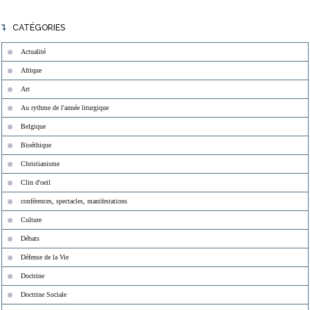
CATÉGORIES
Actualité
Afrique
Art
Au rythme de l'année liturgique
Belgique
Bioéthique
Christianisme
Clin d'oeil
conférences, spectacles, manifestations
Culture
Débats
Défense de la Vie
Doctrine
Doctrine Sociale