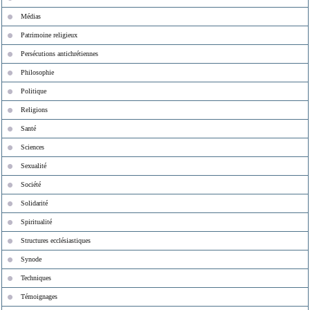
Médias
Patrimoine religieux
Persécutions antichrétiennes
Philosophie
Politique
Religions
Santé
Sciences
Sexualité
Société
Solidarité
Spiritualité
Structures ecclésiastiques
Synode
Techniques
Témoignages