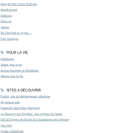
Blog du Père Simon Noël osb
Benoît-et-moi
Diakonos
Didoc.be
Aleteia
De Charybde en Scylla ...
Paix liturgique
POUR LA VIE
Généthique
Jeunes pour la vie
Institut Européen de Bioéthique
Marche pour la Vie
SITES À DÉCOUVRIR
Exultet, site de téléchargement catholique
Mysterium fidei
Fraternité Saint-Pierre (Belgique)
Le Messie et son Prophète - Aux origines de l'Islam
EEChO Enjeux de l'Etude du Christianisme des Origines
Una Voce
Forum Catholicum