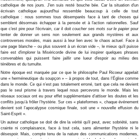
catholique de nos jours. J'en suis resté bouche bée. Car la situation d'un
écrivain catholique aujourd'hui ressemble beaucoup à celle de tout
catholique : nous sommes tous désemparés face à tant de choses qui
semblent désormais échapper à la pensée et à l'action rationnelles. Sauf
que c'est pire pour l'écrivain, car il doit
coucher ses mots sur le papier
pour
tenter de donner un sens non seulement aux grands mystères et aux
controverses morales, mais aussi à leur lien avec le chaos actuel. Face à
une page blanche – ou plus souvent à un écran vide –, le mieux qu'il puisse
faire est d'implorer la Miséricorde divine de lui inspirer quelques phrases
convenables qui puissent faire jaillir une lueur d'espoir au milieu des
ténèbres et du tumulte.
Notre époque est marquée par ce que le philosophe Paul Ricoeur appelait
une « herméneutique du soupçon » – à propos de tout, dans l’Église comme
dans le monde. Ce qui n’est pas totalement erroné, tant que cela ne devient
pas le seul prisme à travers lequel nous percevons le monde. Mais les
réseaux sociaux ont eu pour effet supplémentaire d’attiser les doutes et les
conflits jusqu’à frôler l’hystérie. Sur ces « plateformes », chaque événement
devient soit l’apocalypse cosmique finale, soit une « nouvelle effusion du
Saint-Esprit ».
Un auteur catholique se doit de dire la vérité qu'il peut, avec sobriété, sans
crainte ni complaisance, face à tout cela, sans alimenter l'hystérie ni le
désespoir. Mais, compte tenu de la nature des communications modernes,