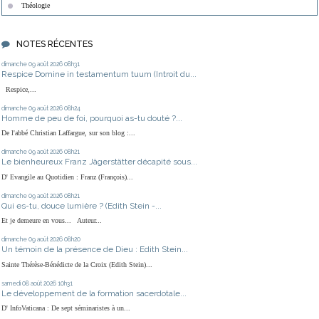
Théologie
NOTES RÉCENTES
dimanche 09
août 2026
08h31
Respice Domine in testamentum tuum (Introit du...
Respice,...
dimanche 09
août 2026
08h24
Homme de peu de foi, pourquoi as-tu douté ?...
De l'abbé Christian Laffargue, sur son blog :...
dimanche 09
août 2026
08h21
Le bienheureux Franz Jägerstätter décapité sous...
D' Evangile au Quotidien : Franz (François)...
dimanche 09
août 2026
08h21
Qui es-tu, douce lumière ? (Edith Stein -...
Et je demeure en vous... Auteur...
dimanche 09
août 2026
08h20
Un témoin de la présence de Dieu : Edith Stein...
Sainte Thérèse-Bénédicte de la Croix (Edith Stein)...
samedi 08
août 2026
10h31
Le développement de la formation sacerdotale...
D' InfoVaticana : De sept séminaristes à un...