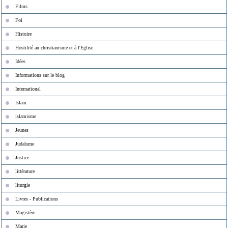
Films
Foi
Histoire
Hostilité au christianisme et à l'Eglise
Idées
Informations sur le blog
International
Islam
islamisme
Jeunes
Judaïsme
Justice
littérature
liturgie
Livres - Publications
Magistère
Marie