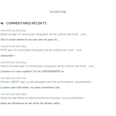
Live Blog Stats
COMMENTAIRES RÉCENTS
samedi 08
août 2026
21h25
Etienne
sur
Un exemple choquant de la culture de mort : une...
Tout le monde cherche les neo nazis dans les partis dit...
samedi 08
août 2026
19h51
RPM
sur
Un exemple choquant de la culture de mort : une...
Abominable !
samedi 08
août 2026
15h44
Hank Dussen
sur
Un exemple choquant de la culture de mort : une...
L'horreur et le crime suprême!! GG est CERTAINEMENT au...
samedi 08
août 2026
11h22
Pierre LIBERT
sur
Le développement de la formation sacerdotale...
La photo parle d'elle-même: ces jeunes ressemblent à des...
samedi 08
août 2026
08h37
Etienne
sur
Peut-on être excommunié pour une publication...
Quant aux déclarations en sens divers des déclarés cathos...