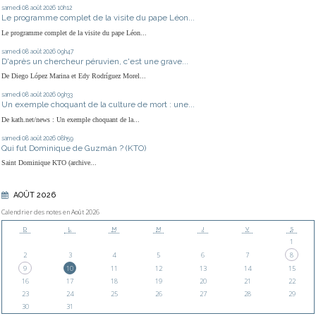
samedi 08
août 2026
10h12
Le programme complet de la visite du pape Léon...
Le programme complet de la visite du pape Léon...
samedi 08
août 2026
09h47
D'après un chercheur péruvien, c'est une grave...
De Diego López Marina et Edy Rodríguez Morel...
samedi 08
août 2026
09h33
Un exemple choquant de la culture de mort : une...
De kath.net/news : Un exemple choquant de la...
samedi 08
août 2026
08h59
Qui fut Dominique de Guzmán ? (KTO)
Saint Dominique KTO (archive...
AOÛT 2026
Calendrier des notes en Août 2026
D
L
M
M
J
V
S
1
2
3
4
5
6
7
8
9
10
11
12
13
14
15
16
17
18
19
20
21
22
23
24
25
26
27
28
29
30
31