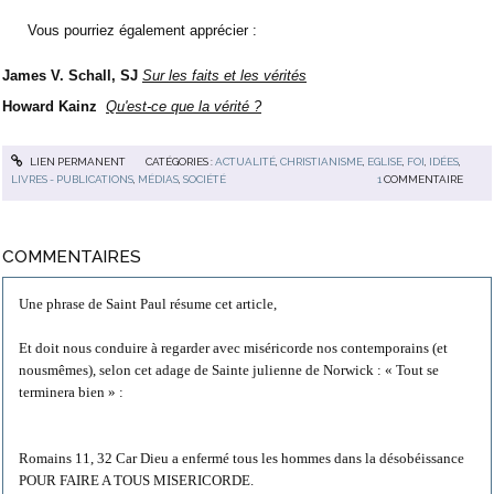
Vous pourriez également apprécier :
James V. Schall, SJ
Sur les faits et les vérités
Howard Kainz
Qu'est-ce que la vérité ?
LIEN PERMANENT
CATÉGORIES :
ACTUALITÉ
,
CHRISTIANISME
,
EGLISE
,
FOI
,
IDÉES
,
LIVRES - PUBLICATIONS
,
MÉDIAS
,
SOCIÉTÉ
1
COMMENTAIRE
COMMENTAIRES
Une phrase de Saint Paul résume cet article,
Et doit nous conduire à regarder avec miséricorde nos contemporains (et
nousmêmes), selon cet adage de Sainte julienne de Norwick : « Tout se
terminera bien » :
Romains 11, 32 Car Dieu a enfermé tous les hommes dans la désobéissance
POUR FAIRE A TOUS MISERICORDE.