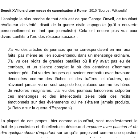
Benoît XVI lors d'une messe de canonisation à Rome
, 2010 [Source : Wikipédia]
L'analogie la plus proche de tout cela est ce que George Orwell, ce troublant
révélateur de vérité, disait de la guerre civile espagnole (qu'il a couverte
personnellement en tant que journaliste). Cela est encore plus vrai pour
divers conflits à l'ère des réseaux sociaux :
J'ai vu des articles de journaux qui ne correspondaient en rien aux
faits, pas même au lien sous-entendu dans un mensonge ordinaire.
J'ai vu des récits de grandes batailles où il n'y avait pas eu de
combats, et un silence complet là où des centaines d'hommes
avaient péri. J'ai vu des troupes qui avaient combattu avec bravoure
dénoncées comme des lâches et des traîtres, et d'autres, qui
n'avaient jamais vu un seul coup de feu, saluées comme les héros
de victoires imaginaires. J'ai vu des journaux londoniens colporter
ces mensonges et des intellectuels zélés bâtir des récits
émotionnels sur des événements qui ne s'étaient jamais produits.
(«
Retour sur la guerre d'Espagne
»)
La plupart de ces propos, hier comme aujourd'hui, sont manifestement le
fruit de journalistes et d'intellectuels désireux d'
exprimer
avec passion
et de
dire quelque chose d'important
sur ce qu'ils perçoivent comme une question