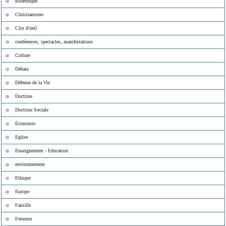
Bioéthique
Christianisme
Clin d'oeil
conférences, spectacles, manifestations
Culture
Débats
Défense de la Vie
Doctrine
Doctrine Sociale
Economie
Eglise
Enseignement - Education
environnement
Ethique
Europe
Famille
Femmes