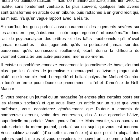
morale ou politique radicale – mais de manière abstraite, sans lien avec la
réalité, sans fondement vérifiable. Le plus souvent, quelques faits avérés
sont transformés en article ou en tribune, puis rattachés à un grand récit qui,
au mieux, n'a qu'un vague rapport avec la réalité.
Aujourd'hui, les gens portent aussi couramment des jugements sévères sur
les autres en ligne, à distance – notre pape argentin était passé maître dans
l'art de psychanalyser des prêtres et des laïcs traditionnels qu'il n'avait
jamais rencontrés – des jugements qu'ils ne porteraient jamais sur des
personnes qu'ils connaissent réellement, étant donné la difficulté de
vraiment connaître une autre personne, même soi-même.
Il existe un problème connexe concernant le journalisme de base, d'autant
plus que les écoles de journalisme encouragent l'activisme progressiste
plutôt que le simple récit. Le regretté et brillant polymathe Michael Crichton
a forgé un terme pour décrire ce phénomène : « l'effet d'amnésie de Gell-
Mann ».
Si vous prenez un journal ou un magazine (et encore plus certains posts sur
les réseaux sociaux) et que vous lisez un article sur un sujet que vous
maîtrisez, vous constaterez généralement que l'auteur a commis de
nombreuses erreurs, voire des contresens, dus à une approche hâtive,
superficielle ou partiale. Vous ignorez l'article. Mais ensuite, vous ouvrez un
autre article du même journal, portant sur un sujet qui vous est inconnu.
Vous oubliez aussitôt (d'où cette « amnésie ») à quel point la plupart des
auteurs sont faillibles et vous considérez le nouvel article comme fiable et