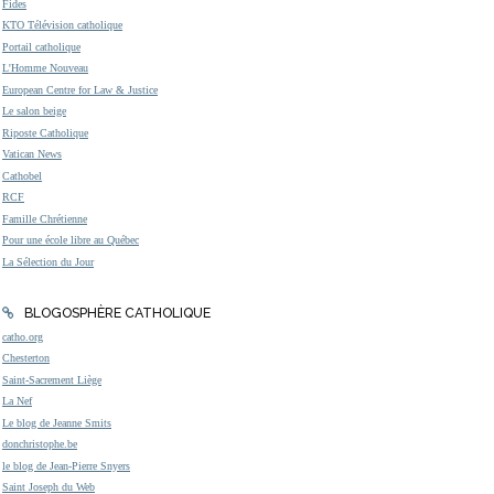
Fides
KTO Télévision catholique
Portail catholique
L'Homme Nouveau
European Centre for Law & Justice
Le salon beige
Riposte Catholique
Vatican News
Cathobel
RCF
Famille Chrétienne
Pour une école libre au Québec
La Sélection du Jour
BLOGOSPHÈRE CATHOLIQUE
catho.org
Chesterton
Saint-Sacrement Liège
La Nef
Le blog de Jeanne Smits
donchristophe.be
le blog de Jean-Pierre Snyers
Saint Joseph du Web