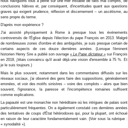
nous naviguons tous à peine sur une mer instable de faits mal compris, de
conclusions hâtives et, par conséquent, d'incertitudes quant aux questions
graves qui exigent prudence, réflexion et discernement – ​​un ascétisme, au
sens propre du terme.
D'après mon expérience ?
J'ai assisté physiquement à Rome à presque tous les événements
controversés de l'Église depuis l'élection du pape François en 2013. Malgré
de nombreuses zones d'ombre et des ambiguïtés, je suis presque certain de
certains aspects de ces douze dernières années. (Lorsque l'éminent
historien Henry Sire a publié son ouvrage
« Le Pape dictateur »
sur François
en 2018, j'étais convaincu qu'il avait déjà une vision d'ensemble à 75 %. Et
je le suis toujours.)
Mais le plus souvent, notamment dans les commentaires diffusés sur les
réseaux sociaux, j'ai observé des gens faire des suppositions, généralement
erronées, et voir des motifs sinistres – voire des complots – alors que bien
souvent, l'ignorance, la paresse et l'incompétence romaines suffisent
comme explications.
La papauté est une monarchie non héréditaire où les intrigues de palais sont
particulièrement fréquentes. On a également constaté ces dernières années
des tentatives de coups d'État hétérodoxes qui, pour la plupart, ont échoué
en raison de leur caractère fondamentalement vain. (Voir sous la rubrique :
« synodalité »).