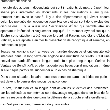
profondément divisée.
Il existe des acteurs indépendants qui sont impatients de mettre à profit leur
liberté pour interpréter les documents et les déclarations à leur guise,
rompant ainsi avec le passé. Il y a des départements qui vivent encore
selon les préjugés de l’époque du pape François et qui sont donc exclus des
discussions. Il y a aussi une Secrétairerie d’État qui semble être un
spectateur intéressé et vaguement impliqué. Le moment symbolique qui a
illustré cette situation a été lorsque le cardinal Parolin, secrétaire d’État du
Vatican, a été appelé à animer la présentation de l’encyclique elle-même, en
présence du pape.
Toutes les opinions sont arrivées de manière décousue et ont ensuite été
intégrées dans un long texte qui englobe une multitude de sujets. C’est une
encyclique particulièrement longue, trois fois plus longue que Caritas in
Veritate de Benoît XVI, et elle n’apporte pas beaucoup d’innovations, même
si elle risque parfois de succomber à un excès de rhétorique.
Dans cette situation, le latin – que plus personne parmi les initiés ne parle –
est devenu le dernier des soucis de quiconque.
En bref, l’institution et sa langue sont devenues le dernier des problèmes,
car les ministères eux-mêmes sont davantage engagés dans ce bras de fer
sur les responsabilités que dans la défense de la structure telle qu’elle est.
Ce n’est pas un plan, même si cela y ressemble.