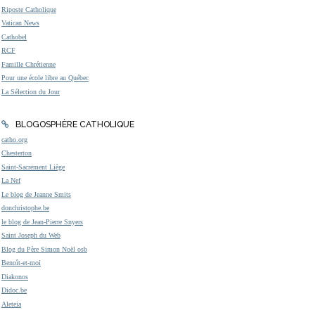
Riposte Catholique
Vatican News
Cathobel
RCF
Famille Chrétienne
Pour une école libre au Québec
La Sélection du Jour
BLOGOSPHÈRE CATHOLIQUE
catho.org
Chesterton
Saint-Sacrement Liège
La Nef
Le blog de Jeanne Smits
donchristophe.be
le blog de Jean-Pierre Snyers
Saint Joseph du Web
Blog du Père Simon Noël osb
Benoît-et-moi
Diakonos
Didoc.be
Aleteia