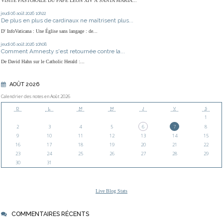
VISITE PASTORALE DU PAPE LÉON XIV À SANTA MARIA...
jeudi 06
août 2026
10h22
De plus en plus de cardinaux ne maîtrisent plus...
D' InfoVaticana : Une Église sans langage : de...
jeudi 06
août 2026
10h08
Comment Amnesty s'est retournée contre la...
De David Hahn sur le Catholic Herald :...
AOÛT 2026
Calendrier des notes en Août 2026
D
L
M
M
J
V
S
1
2
3
4
5
6
7
8
9
10
11
12
13
14
15
16
17
18
19
20
21
22
23
24
25
26
27
28
29
30
31
Live Blog Stats
COMMENTAIRES RÉCENTS