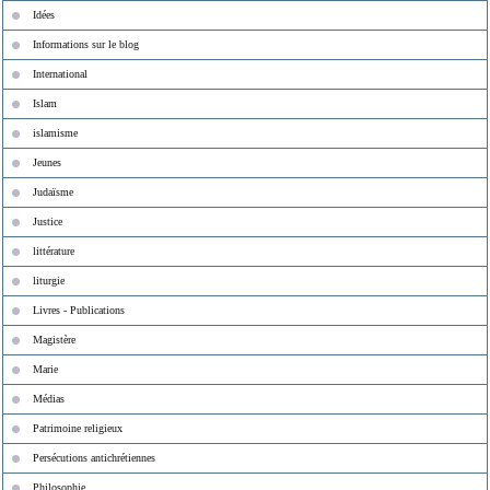
Idées
Informations sur le blog
International
Islam
islamisme
Jeunes
Judaïsme
Justice
littérature
liturgie
Livres - Publications
Magistère
Marie
Médias
Patrimoine religieux
Persécutions antichrétiennes
Philosophie