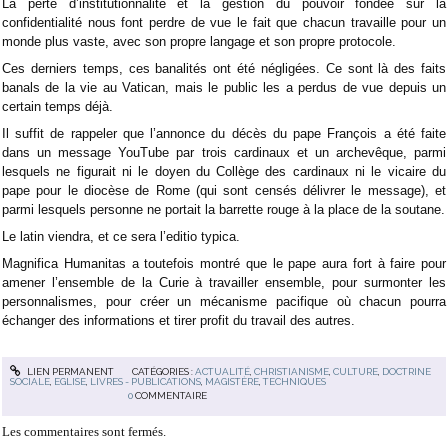
La perte d’institutionnalité et la gestion du pouvoir fondée sur la
confidentialité nous font perdre de vue le fait que chacun travaille pour un
monde plus vaste, avec son propre langage et son propre protocole.
Ces derniers temps, ces banalités ont été négligées. Ce sont là des faits
banals de la vie au Vatican, mais le public les a perdus de vue depuis un
certain temps déjà.
Il suffit de rappeler que l’annonce du décès du pape François a été faite
dans un message YouTube par trois cardinaux et un archevêque, parmi
lesquels ne figurait ni le doyen du Collège des cardinaux ni le vicaire du
pape pour le diocèse de Rome (qui sont censés délivrer le message), et
parmi lesquels personne ne portait la barrette rouge à la place de la soutane.
Le latin viendra, et ce sera l’editio typica.
Magnifica Humanitas a toutefois montré que le pape aura fort à faire pour
amener l’ensemble de la Curie à travailler ensemble, pour surmonter les
personnalismes, pour créer un mécanisme pacifique où chacun pourra
échanger des informations et tirer profit du travail des autres.
LIEN PERMANENT
CATÉGORIES :
ACTUALITÉ
,
CHRISTIANISME
,
CULTURE
,
DOCTRINE
SOCIALE
,
EGLISE
,
LIVRES - PUBLICATIONS
,
MAGISTÈRE
,
TECHNIQUES
0
COMMENTAIRE
Les commentaires sont fermés.