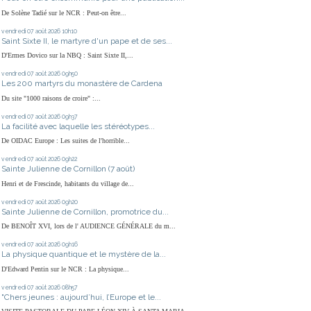
De Solène Tadié sur le NCR : Peut-on être...
vendredi 07
août 2026
10h10
Saint Sixte II, le martyre d'un pape et de ses...
D'Ermes Dovico sur la NBQ : Saint Sixte II,...
vendredi 07
août 2026
09h50
Les 200 martyrs du monastère de Cardena
Du site "1000 raisons de croire" :...
vendredi 07
août 2026
09h37
La facilité avec laquelle les stéréotypes...
De OIDAC Europe : Les suites de l'horrible...
vendredi 07
août 2026
09h22
Sainte Julienne de Cornillon (7 août)
Henri et de Frescinde, habitants du village de...
vendredi 07
août 2026
09h20
Sainte Julienne de Cornillon, promotrice du...
De BENOÎT XVI, lors de l' AUDIENCE GÉNÉRALE du m...
vendredi 07
août 2026
09h16
La physique quantique et le mystère de la...
D'Edward Pentin sur le NCR : La physique...
vendredi 07
août 2026
08h57
"Chers jeunes : aujourd’hui, l’Europe et le...