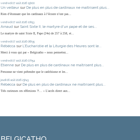
vendredi 07
août 2026
15h00
Un veilleur
sur
De plus en plus de cardinaux ne maîtrisent plus...
Rien d’étonnant que les cardinaux à l’écoute n’ont pas...
vendredi 07
août 2026
10h53
Arnaud
sur
Saint Sixte II, le martyre d'un pape et de ses...
Le martyre de saint Sixte II, Pape (24e) de 257 à 258, et...
vendredi 07
août 2026
08h35
Rébécca
sur
L’Eucharistie et la Liturgie des Heures sont le...
Merci à vous qui par « Belgicatho » nous permettez...
vendredi 07
août 2026
07h54
Etienne
sur
De plus en plus de cardinaux ne maîtrisent plus...
Personne ne vient prétendre que le catéchisme et les...
jeudi 06
août 2026
23h43
Rébécca
sur
De plus en plus de cardinaux ne maîtrisent plus...
Très curieuses ces réflexions ?!… « L'accès direct aux...
BELGICATHO