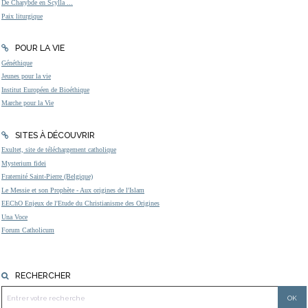
De Charybde en Scylla ...
Paix liturgique
POUR LA VIE
Généthique
Jeunes pour la vie
Institut Européen de Bioéthique
Marche pour la Vie
SITES À DÉCOUVRIR
Exultet, site de téléchargement catholique
Mysterium fidei
Fraternité Saint-Pierre (Belgique)
Le Messie et son Prophète - Aux origines de l'Islam
EEChO Enjeux de l'Etude du Christianisme des Origines
Una Voce
Forum Catholicum
RECHERCHER