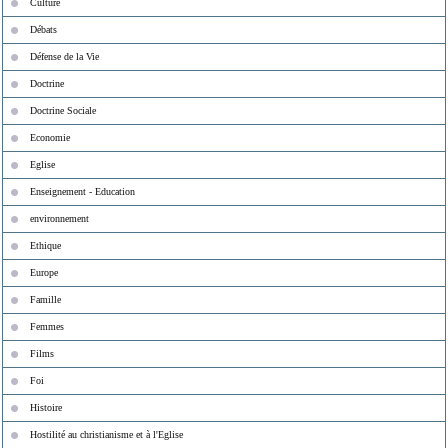
Culture
Débats
Défense de la Vie
Doctrine
Doctrine Sociale
Economie
Eglise
Enseignement - Education
environnement
Ethique
Europe
Famille
Femmes
Films
Foi
Histoire
Hostilité au christianisme et à l'Eglise