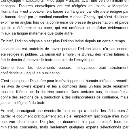
L’encyclique « Laudato Si’ » du pape François avait une version initiale en
espagnol. D’autres encycliques ont été rédigées en italien. « Magnifica
Humanitas » est probablement basée sur l’anglais, car elle a été rédigée par
le bureau dirigé par le cardinal canadien Michael Czerny, qui s’est d’ailleurs
exprimé en anglais lors de la conférence de presse de présentation, et parce
qu’elle a été remise au pape, qui est américain et maîtrise évidemment
mieux sa langue maternelle que toute autre.
En bref, l’édition originale n’est plus l’édition latine depuis un certain temps.
La question est toutefois de savoir pourquoi l’édition latine n’a pas encore
été rédigée et publiée. La raison est simple : le Bureau des lettres latines a
été le dernier à recevoir le texte complet de l’encyclique.
Comme tous les documents papaux, l’encyclique était strictement
confidentielle jusqu’à sa publication.
C’est pourquoi le Dicastère pour le développement humain intégral a recueilli
les avis de divers experts et les a compilés dans un long texte résumant
tous les thèmes de la doctrine sociale. Dans certains cas, le dicastère a
confié des sections de la traduction à des collaborateurs de confiance, mais
jamais l’intégralité du texte.
En bref, on craignait une éventuelle fuite, ce qui a conduit les rédacteurs à
garder le document pratiquement sous clé, empêchant quiconque d’en avoir
une vue d’ensemble. De plus, le document n’a pas impliqué tous les
ministères concernés, mais seulement quelques experts sélectionnés par