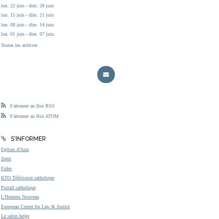
lun. 22 juin - dim. 28 juin
lun. 15 juin - dim. 21 juin
lun. 08 juin - dim. 14 juin
lun. 01 juin - dim. 07 juin
Toutes les archives
S'abonner au flux RSS
S'abonner au flux ATOM
S'INFORMER
Eglises d'Asie
Zenit
Fides
KTO Télévision catholique
Portail catholique
L'Homme Nouveau
European Centre for Law & Justice
Le salon beige