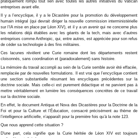
pratiquement rompu tout lien avec toutes les autres initiatives du Vatican
entreprises avant elle.
Il y a l’encyclique, il y a le Dicastère pour la promotion du développement
humain intégral (qui devrait diriger la nouvelle commission interministérielle
sur l’IA mise en place par Léon XIV), et il y a un avenir qui ne concerne plus
les relations déjà établies avec les géants de la tech, mais avec d’autres
entreprises comme Anthropic, qui, entre autres, est appréciée pour son refus
de céder sa technologie à des fins militaires.
Ces lacunes révèlent une Curie romaine dont les départements restent
cloisonnés, sans coordination et (paradoxalement) sans histoire.
La mémoire du travail accompli au sein de la Curie semble avoir été effacée,
remplacée par de nouvelles formulations. Il est vrai que l’encyclique contient
une section substantielle résumant les encycliques précédentes sur la
doctrine sociale. Mais celle-ci est purement didactique et ne parvient pas à
mettre véritablement en lumière les conséquences concrètes de ce travail
sur la doctrine sociale.
En effet, le document Antiqua et Nova des Dicastères pour la Doctrine de la
Foi et pour la Culture et l’Éducation, consacré précisément au thème de
l’intelligence artificielle, n’apparaît pour la première fois qu’à la note 123.
Que nous apprend cette situation ?
D'une part, cela signifie que la Curie héritée de Léon XIV est toujours