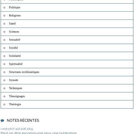
Politique
Religions
Santé
Sciences
Sexualité
Société
Solidarité
Spiritualité
Structures ecclésiastiques
Synode
Techniques
Témoignages
Théologie
NOTES RÉCENTES
vendredi 07
août 2026
10h33
Peut-on être excommunié pour une publication...