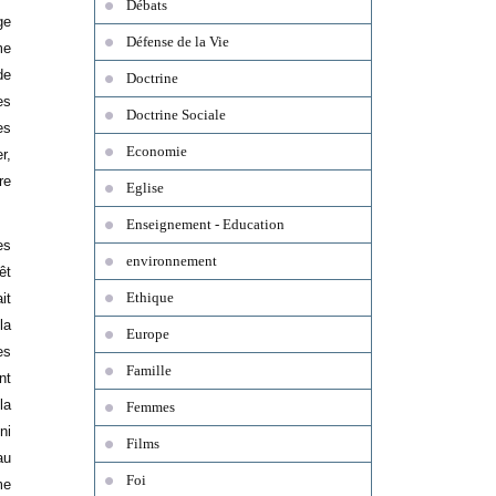
Débats
ge
Défense de la Vie
me
de
Doctrine
es
Doctrine Sociale
es
Economie
r,
re
Eglise
Enseignement - Education
es
environnement
êt
Ethique
it
la
Europe
es
Famille
nt
la
Femmes
ni
Films
au
Foi
me