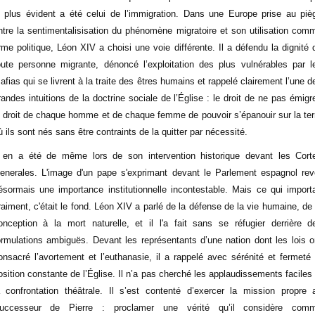
e plus évident a été celui de l’immigration. Dans une Europe prise au piè
ntre la sentimentalisisation du phénomène migratoire et son utilisation com
rme politique, Léon XIV a choisi une voie différente. Il a défendu la dignité 
oute personne migrante, dénoncé l’exploitation des plus vulnérables par l
afias qui se livrent à la traite des êtres humains et rappelé clairement l’une d
randes intuitions de la doctrine sociale de l’Église : le droit de ne pas émigre
e droit de chaque homme et de chaque femme de pouvoir s’épanouir sur la ter
ù ils sont nés sans être contraints de la quitter par nécessité.
l en a été de même lors de son intervention historique devant les Cort
enerales. L'image d'un pape s'exprimant devant le Parlement espagnol rev
ésormais une importance institutionnelle incontestable. Mais ce qui importa
raiment, c'était le fond. Léon XIV a parlé de la défense de la vie humaine, de 
onception à la mort naturelle, et il l'a fait sans se réfugier derrière d
ormulations ambiguës. Devant les représentants d’une nation dont les lois o
onsacré l’avortement et l’euthanasie, il a rappelé avec sérénité et fermeté 
osition constante de l’Église. Il n’a pas cherché les applaudissements faciles 
a confrontation théâtrale. Il s’est contenté d’exercer la mission propre 
uccesseur de Pierre : proclamer une vérité qu’il considère com