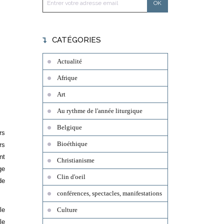
CATÉGORIES
Actualité
Afrique
Art
Au rythme de l'année liturgique
Belgique
rs
Bioéthique
rs
nt
Christianisme
ge
Clin d'oeil
de
conférences, spectacles, manifestations
le
Culture
le