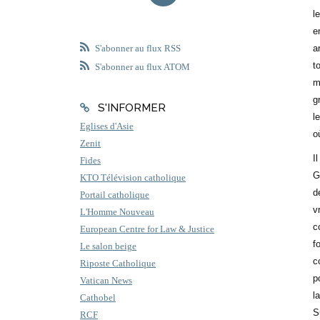
l
e
a
S'abonner au flux RSS
t
S'abonner au flux ATOM
m
g
S'INFORMER
l
Eglises d'Asie
o
Zenit
I
Fides
G
KTO Télévision catholique
d
Portail catholique
v
L'Homme Nouveau
c
European Centre for Law & Justice
f
Le salon beige
c
Riposte Catholique
p
Vatican News
l
Cathobel
S
RCF