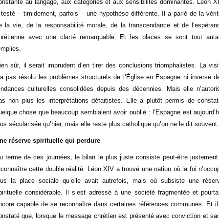
onstante au langage, aux catégories et aux sensibilités dominantes. Léon X
 testé – timidement, parfois – une hypothèse différente. Il a parlé de la vérit
e la vie, de la responsabilité morale, de la transcendance et de l’espéran
hrétienne avec une clarté remarquable. Et les places se sont tout auta
emplies.
ien sûr, il serait imprudent d’en tirer des conclusions triomphalistes. La visi
’a pas résolu les problèmes structurels de l’Église en Espagne ni inversé d
endances culturelles consolidées depuis des décennies. Mais elle n’autori
as non plus les interprétations défaitistes. Elle a plutôt permis de constat
uelque chose que beaucoup semblaient avoir oublié : l’Espagne est aujourd’h
lus sécularisée qu’hier, mais elle reste plus catholique qu’on ne le dit souvent.
ne réserve spirituelle qui perdure
u terme de ces journées, le bilan le plus juste consiste peut-être justement
econnaître cette double réalité. Léon XIV a trouvé une nation où la foi n’occu
lus la place sociale qu’elle avait autrefois, mais où subsiste une réser
pirituelle considérable. Il s’est adressé à une société fragmentée et pourta
ncore capable de se reconnaître dans certaines références communes. Et il
onstaté que, lorsque le message chrétien est présenté avec conviction et sa