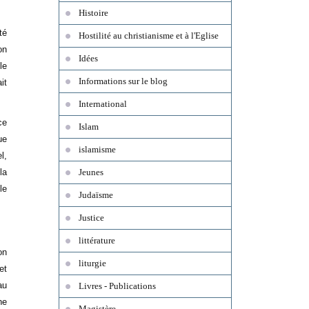
Histoire
té
Hostilité au christianisme et à l'Eglise
on
Idées
le
Informations sur le blog
it
International
ce
Islam
ue
islamisme
l,
la
Jeunes
le
Judaïsme
Justice
littérature
on
liturgie
et
au
Livres - Publications
ne
Magistère