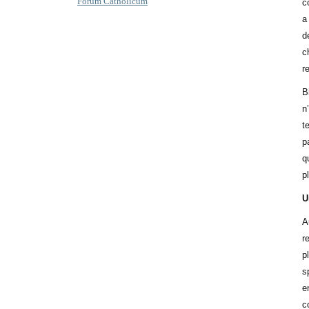
Forum Catholicum
c
a
d
c
r
B
n
t
p
q
p
U
A
r
p
s
e
c