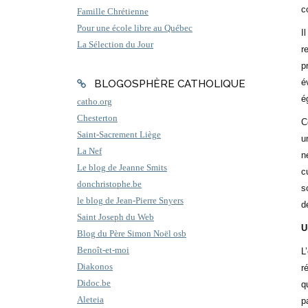
c
Famille Chrétienne
Pour une école libre au Québec
I
La Sélection du Jour
r
p
é
BLOGOSPHÈRE CATHOLIQUE
é
catho.org
Chesterton
C
Saint-Sacrement Liège
u
La Nef
n
Le blog de Jeanne Smits
c
donchristophe.be
s
le blog de Jean-Pierre Snyers
d
Saint Joseph du Web
U
Blog du Père Simon Noël osb
Benoît-et-moi
L
Diakonos
r
Didoc.be
q
Aleteia
p