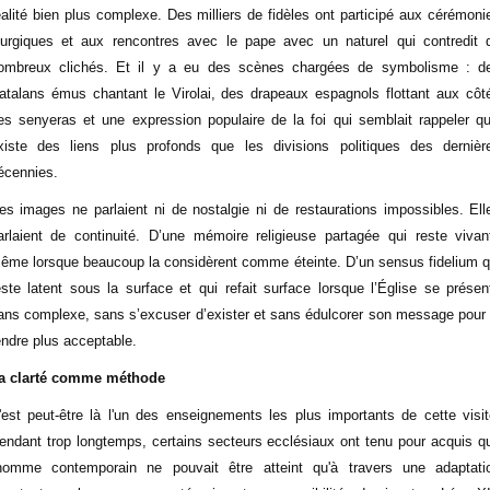
éalité bien plus complexe. Des milliers de fidèles ont participé aux cérémoni
iturgiques et aux rencontres avec le pape avec un naturel qui contredit 
ombreux clichés. Et il y a eu des scènes chargées de symbolisme : d
atalans émus chantant le Virolai, des drapeaux espagnols flottant aux côt
es senyeras et une expression populaire de la foi qui semblait rappeler qu’
xiste des liens plus profonds que les divisions politiques des dernièr
écennies.
es images ne parlaient ni de nostalgie ni de restaurations impossibles. Ell
arlaient de continuité. D’une mémoire religieuse partagée qui reste vivan
ême lorsque beaucoup la considèrent comme éteinte. D’un sensus fidelium q
este latent sous la surface et qui refait surface lorsque l’Église se présen
ans complexe, sans s’excuser d’exister et sans édulcorer son message pour 
endre plus acceptable.
a clarté comme méthode
'est peut-être là l'un des enseignements les plus importants de cette visit
endant trop longtemps, certains secteurs ecclésiaux ont tenu pour acquis q
'homme contemporain ne pouvait être atteint qu'à travers une adaptati