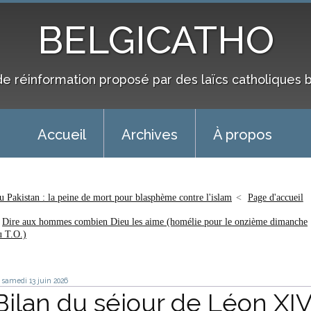
BELGICATHO
de réinformation proposé par des laïcs catholiques 
Accueil
Archives
À propos
u Pakistan : la peine de mort pour blasphème contre l'islam
Page d'accueil
Dire aux hommes combien Dieu les aime (homélie pour le onzième dimanche
u T.O.)
samedi 13
juin 2026
Bilan du séjour de Léon XI