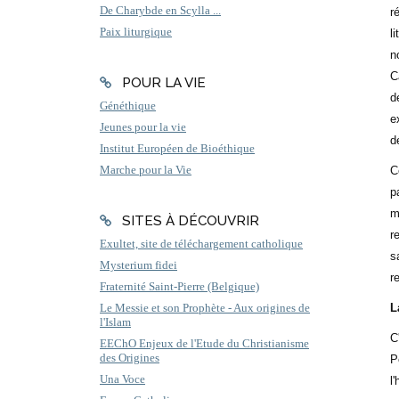
De Charybde en Scylla ...
r
Paix liturgique
l
n
C
POUR LA VIE
d
Généthique
e
Jeunes pour la vie
d
Institut Européen de Bioéthique
Marche pour la Vie
C
p
m
SITES À DÉCOUVRIR
r
Exultet, site de téléchargement catholique
s
Mysterium fidei
r
Fraternité Saint-Pierre (Belgique)
L
Le Messie et son Prophète - Aux origines de
l'Islam
C
EEChO Enjeux de l'Etude du Christianisme
des Origines
P
Una Voce
l