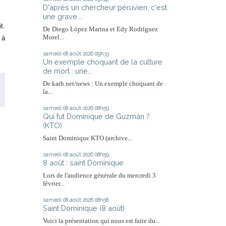
D'après un chercheur péruvien, c'est
une grave...
t.
De Diego López Marina et Edy Rodríguez
Morel...
 à
samedi 08
août 2026
09h33
Un exemple choquant de la culture
de mort : une...
,
De kath.net/news : Un exemple choquant de
la...
samedi 08
août 2026
08h59
Qui fut Dominique de Guzmán ?
(KTO)
Saint Dominique KTO (archive...
samedi 08
août 2026
08h59
8 août : saint Dominique
Lors de l'audience générale du mercredi 3
février...
samedi 08
août 2026
08h58
Saint Dominique (8 août)
Voici la présentation qui nous est faite du...