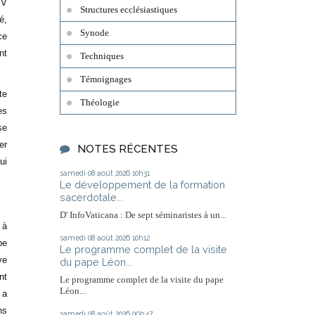
IV
Structures ecclésiastiques
é,
Synode
ce
nt
Techniques
Témoignages
te
Théologie
es
se
er
NOTES RÉCENTES
ui
samedi 08
août 2026
10h31
Le développement de la formation
sacerdotale...
D' InfoVaticana : De sept séminaristes à un...
 à
samedi 08
août 2026
10h12
pe
Le programme complet de la visite
ve
du pape Léon...
nt
Le programme complet de la visite du pape
Léon...
 a
ns
samedi 08
août 2026
09h47