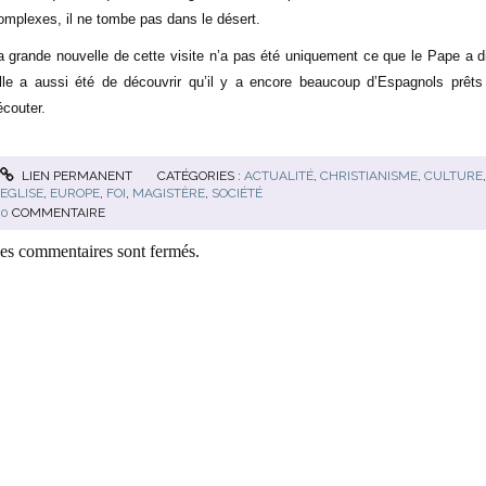
omplexes, il ne tombe pas dans le désert.
a grande nouvelle de cette visite n’a pas été uniquement ce que le Pape a di
lle a aussi été de découvrir qu’il y a encore beaucoup d’Espagnols prêts
’écouter.
LIEN PERMANENT
CATÉGORIES :
ACTUALITÉ
,
CHRISTIANISME
,
CULTURE
EGLISE
,
EUROPE
,
FOI
,
MAGISTÈRE
,
SOCIÉTÉ
0
COMMENTAIRE
es commentaires sont fermés.