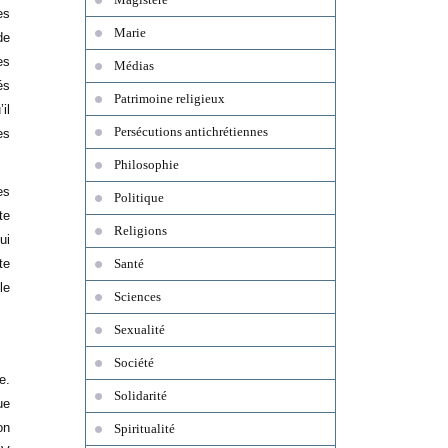
es
Marie
de
es
Médias
és
Patrimoine religieux
il
Persécutions antichrétiennes
es
Philosophie
es
Politique
te
Religions
ui
te
Santé
le
Sciences
Sexualité
Société
e.
Solidarité
ue
on
Spiritualité