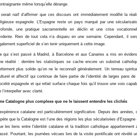
ontraignante même lorsqu’elle dérange.
l serait naïf d’affirmer que ces discours ont immédiatement modifié la réali
eligieuse espagnole. L’Espagne reste un pays marqué par une sécularisati
rofonde, une pratique sacramentelle en déclin et une crise vocationnel
vidente. Rien de tout cela n’a disparu en une semaine. Cependant, il sera
galement superficiel de s’en tenir uniquement à cette image.
e qui s’est passé à Madrid, à Barcelone et aux Canaries a mis en éviden
ne réalité : derrière les statistiques se cache encore un substrat catholiq
ettement plus solide qu’on ne le reconnaît généralement. Un terreau spiritue
ulturel et affectif qui continue de faire partie de l’identité de larges pans de 
ociété espagnole et qui refait surface chaque fois qu’il trouve une voix capab
e l’interpeller avec clarté.
ne Catalogne plus complexe que ne le laissent entendre les clichés
’expérience catalane est particulièrement significative. Depuis des années, 
épète que la Catalogne est l’une des régions les plus sécularisées d’Espagne 
ue les liens entre l’identité catalane et la tradition catholique appartiennent 
assé. Pourtant, les journées vécues lors de la visite pontificale ont révélé u