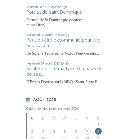
samedi 08
août 2026
08h58
Portrait de saint Dominique
Portrait de St Dominique (source :
missel.free)...
vendredi 07
août 2026
10h33
Peut-on être excommunié pour une
publication...
De Solène Tadié sur le NCR : Peut-on être...
vendredi 07
août 2026
10h10
Saint Sixte II, le martyre d'un pape et
de ses...
D'Ermes Dovico sur la NBQ : Saint Sixte II,...
AOÛT 2026
Calendrier des notes en Août 2026
D
L
M
M
J
V
S
1
2
3
4
5
6
7
8
9
10
11
12
13
14
15