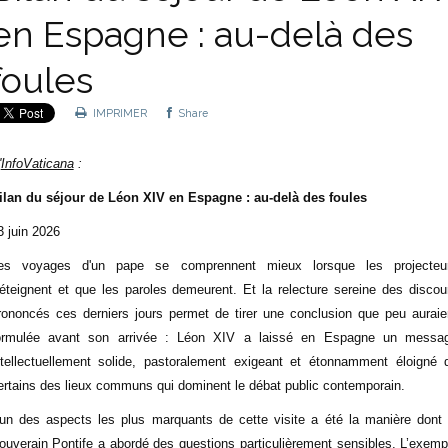
en Espagne : au-delà des
foules
IMPRIMER
Share
'
InfoVaticana
:
ilan du séjour de Léon XIV en Espagne : au-delà des foules
3 juin 2026
es voyages d'un pape se comprennent mieux lorsque les projecteu
'éteignent et que les paroles demeurent. Et la relecture sereine des discou
rononcés ces derniers jours permet de tirer une conclusion que peu auraie
ormulée avant son arrivée : Léon XIV a laissé en Espagne un messa
ntellectuellement solide, pastoralement exigeant et étonnamment éloigné 
ertains des lieux communs qui dominent le débat public contemporain.
’un des aspects les plus marquants de cette visite a été la manière dont 
ouverain Pontife a abordé des questions particulièrement sensibles. L’exemp