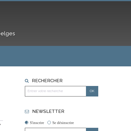
belges
RECHERCHER
NEWSLETTER
S'inscrire
Se désinscrire
V