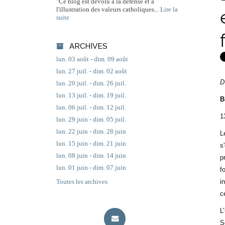
"Ce blog est dévolu à la défense et à
l'illustration des valeurs catholiques...
Lire la
suite
ARCHIVES
lun. 03 août - dim. 09 août
lun. 27 juil. - dim. 02 août
D
lun. 20 juil. - dim. 26 juil.
lun. 13 juil. - dim. 19 juil.
B
lun. 06 juil. - dim. 12 juil.
1
lun. 29 juin - dim. 05 juil.
lun. 22 juin - dim. 28 juin
L
lun. 15 juin - dim. 21 juin
s
lun. 08 juin - dim. 14 juin
p
lun. 01 juin - dim. 07 juin
f
i
Toutes les archives
c
L
S