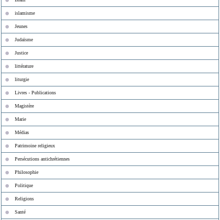
islamisme
Jeunes
Judaïsme
Justice
littérature
liturgie
Livres - Publications
Magistère
Marie
Médias
Patrimoine religieux
Persécutions antichrétiennes
Philosophie
Politique
Religions
Santé