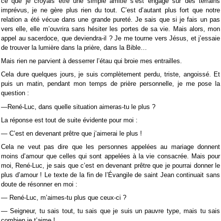
ce que je croyais être une simple amitié s’est engagé sur des terrains
imprévus, je ne gère plus rien du tout. C’est d’autant plus fort que notre
relation a été vécue dans une grande pureté. Je sais que si je fais un pas
vers elle, elle m’ouvrira sans hésiter les portes de sa vie. Mais alors, mon
appel au sacerdoce, que deviendra-il ? Je me tourne vers Jésus, et j’essaie
de trouver la lumière dans la prière, dans la Bible…
Mais rien ne parvient à desserrer l’étau qui broie mes entrailles.
Cela dure quelques jours, je suis complètement perdu, triste, angoissé. Et
puis un matin, pendant mon temps de prière personnelle, je me pose la
question :
—René-Luc, dans quelle situation aimeras-tu le plus ?
La réponse est tout de suite évidente pour moi :
— C’est en devenant prêtre que j’aimerai le plus !
Cela ne veut pas dire que les personnes appelées au mariage donnent
moins d’amour que celles qui sont appelées à la vie consacrée. Mais pour
moi, René-Luc, je sais que c’est en devenant prêtre que je pourrai donner le
plus d’amour ! Le texte de la fin de l’Évangile de saint Jean continuait sans
doute de résonner en moi :
— René-Luc, m’aimes-tu plus que ceux-ci ?
— Seigneur, tu sais tout, tu sais que je suis un pauvre type, mais tu sais
combien je t’aime !