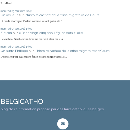
Excellent!
mercredi 05
août 2026
22h40
Un veilleur
sur
L'histoire cachée de la crise migratoire de Ceuta
Difficile d’accepter l’islam comme faisant partie de ”...
mercredi 05
août 2026
15h02
Eleison
sur
« Dans vingt-cinq ans, l’Église sera-t-elle...
Le cardinal Sarah est un homme qui voit clair car il a...
mercredi 05
août 2026
13h02
Un autre Philippe
sur
L'histoire cachée de la crise migratoire de Ceuta
L’histoire n’est pas encore écrite et sans tomber dans le...
BELGICATHO
blog de réinformation proposé par des laïcs catholiques belges