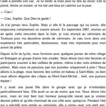
l’aide à prendre son sac. Je lui tends la main pour lui dire au revoir. Elle la
prend, hésite un instant, et me fait une bise en catimini sur la joue.
— Ciao !
— Ciao, Sophie. Que Dieu te garde !
Je n’ai jamais revu Sophie. Mais si elle lit le passage qui va suivre, elle
esquissera certainement un sourire amusé. En septembre 1987, environ un
an après cette rencontre dans le train, je suis envoyé au séminaire de
Toulouse pour ma deuxième année de séminaire. Je vais vivre alors une
expérience très particulière, douloureuse, mais très importante pour mon
avenir de prêtre.
Depuis la fin du lycée, nous formions avec quelques jeunes de notre village
en Bretagne un groupe d’amis très soudés. Nous étions tous très fervents et
participions souvent à des veillées de prières, même à des nuits entières de
prières. Mais nous ne passions pas nos journées uniquement à prier ! Nous
allions à la plage, nous faisions des sorties en bateau à Saint-Malo, ou bien
nous allions déguster des crêpes au Mont-Saint-Michel… bref, une joyeuse
équipe !
Il y avait une jeune fille dans le groupe avec qui je m’entendais
particulièrement bien. Elle avait un an de moins que moi. Nous étions très
amis, mais en tout bien tout honneur puisqu’elle savait que je voulais
devenir prêtre et qu’elle cheminait de son côté avec quelqu’un. Pendant l’été
qui a précédé mon entrée au séminaire, elle a rompu avec son petit ami.