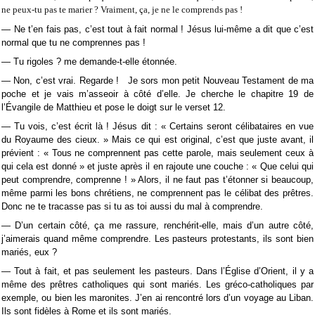
ne peux-tu pas te marier ? Vraiment, ça, je ne le comprends pas !
— Ne t’en fais pas, c’est tout à fait normal ! Jésus lui-même a dit que c’est
normal que tu ne comprennes pas !
— Tu rigoles ? me demande-t-elle étonnée.
— Non, c’est vrai. Regarde !
Je sors mon petit Nouveau Testament de ma
poche et je vais m
’
asseoir
à
c
ô
t
é
d
’
elle. Je cherche le chapitre 19 de
l
’É
vangile de Matthieu et pose le doigt sur le verset 12.
— Tu vois, c’est écrit là ! Jésus dit : « Certains seront célibataires en vue
du Royaume des cieux. » Mais ce qui est original, c’est que juste avant, il
prévient : « Tous ne comprennent pas cette parole, mais seulement ceux à
qui cela est donné » et juste après il en rajoute une couche : « Que celui qui
peut comprendre, comprenne ! » Alors, il ne faut pas t’étonner si beaucoup,
même parmi les bons chrétiens, ne comprennent pas le célibat des prêtres.
Donc ne te tracasse pas si tu as toi aussi du mal à comprendre.
— D’un certain côté, ça me rassure, renchérit-elle, mais d’un autre côté,
j’aimerais quand même comprendre. Les pasteurs protestants, ils sont bien
mariés, eux ?
— Tout à fait, et pas seulement les pasteurs. Dans l’Église d’Orient, il y a
même des prêtres catholiques qui sont mariés. Les gréco-catholiques par
exemple, ou bien les maronites. J’en ai rencontré lors d’un voyage au Liban.
Ils sont fidèles à Rome et ils sont mariés.