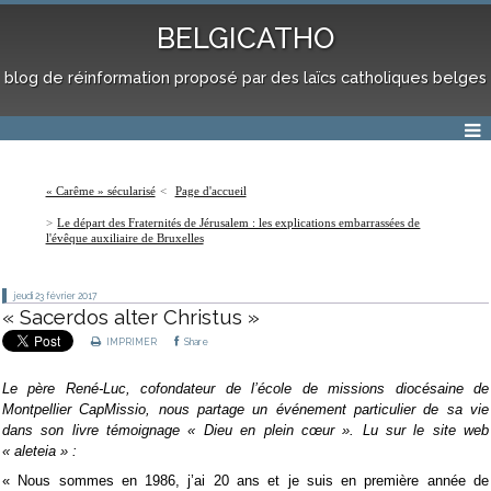
BELGICATHO
blog de réinformation proposé par des laïcs catholiques belges
« Carême » sécularisé
Page d'accueil
Le départ des Fraternités de Jérusalem : les explications embarrassées de
l'évêque auxiliaire de Bruxelles
jeudi 23
février 2017
« Sacerdos alter Christus »
IMPRIMER
Share
Le père René-Luc, cofondateur de l’école de missions diocésaine de
Montpellier CapMissio, nous partage un événement particulier de sa vie
dans son livre témoignage « Dieu en plein cœur ». Lu sur le site web
« aleteia » :
« Nous sommes en 1986, j’ai 20 ans et je suis en première année de