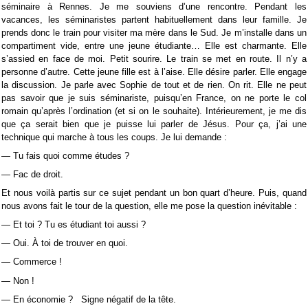
séminaire à Rennes. Je me souviens d’une rencontre. Pendant les
vacances, les séminaristes partent habituellement dans leur famille. Je
prends donc le train pour visiter ma mère dans le Sud. Je m’installe dans un
compartiment vide, entre une jeune étudiante… Elle est charmante. Elle
s’assied en face de moi. Petit sourire. Le train se met en route. Il n’y a
personne d’autre. Cette jeune fille est à l’aise. Elle désire parler. Elle engage
la discussion. Je parle avec Sophie de tout et de rien. On rit. Elle ne peut
pas savoir que je suis séminariste, puisqu’en France, on ne porte le col
romain qu’après l’ordination (et si on le souhaite). Intérieurement, je me dis
que ça serait bien que je puisse lui parler de Jésus. Pour ça, j’ai une
technique qui marche à tous les coups. Je lui demande :
— Tu fais quoi comme études ?
— Fac de droit.
Et nous voilà partis sur ce sujet pendant un bon quart d’heure. Puis, quand
nous avons fait le tour de la question, elle me pose la question inévitable :
— Et toi ? Tu es étudiant toi aussi ?
— Oui. À toi de trouver en quoi.
— Commerce !
— Non !
— En économie ?
Signe n
é
gatif de la t
ê
te.