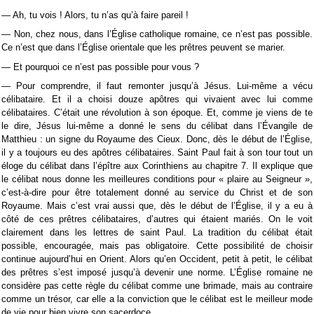
— Ah, tu vois ! Alors, tu n’as qu’à faire pareil !
— Non, chez nous, dans l’Église catholique romaine, ce n’est pas possible.
Ce n’est que dans l’Église orientale que les prêtres peuvent se marier.
— Et pourquoi ce n’est pas possible pour vous ?
— Pour comprendre, il faut remonter jusqu’à Jésus. Lui-même a vécu
célibataire. Et il a choisi douze apôtres qui vivaient avec lui comme
célibataires. C’était une révolution à son époque. Et, comme je viens de te
le dire, Jésus lui-même a donné le sens du célibat dans l’Évangile de
Matthieu : un signe du Royaume des Cieux. Donc, dès le début de l’Église,
il y a toujours eu des apôtres célibataires. Saint Paul fait à son tour tout un
éloge du célibat dans l’épître aux Corinthiens au chapitre 7. Il explique que
le célibat nous donne les meilleures conditions pour « plaire au Seigneur »,
c’est-à-dire pour être totalement donné au service du Christ et de son
Royaume. Mais c’est vrai aussi que, dès le début de l’Église, il y a eu à
côté de ces prêtres célibataires, d’autres qui étaient mariés. On le voit
clairement dans les lettres de saint Paul. La tradition du célibat était
possible, encouragée, mais pas obligatoire. Cette possibilité de choisir
continue aujourd’hui en Orient. Alors qu’en Occident, petit à petit, le célibat
des prêtres s’est imposé jusqu’à devenir une norme. L’Église romaine ne
considère pas cette règle du célibat comme une brimade, mais au contraire
comme un trésor, car elle a la conviction que le célibat est le meilleur mode
de vie pour bien vivre son sacerdoce.