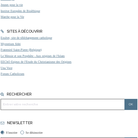
Jeunes pour la vie
Institut Européen de Bioéthique
Marche pour la Vie
SITES À DÉCOUVRIR
Exultet, site de téléchargement catholique
Mysterium fidei
Fraternité Saint-Pierre (Belgique)
Le Messie et son Prophète - Aux origines de l'Islam
EEChO Enjeux de l'Etude du Christianisme des Origines
Una Voce
Forum Catholicum
RECHERCHER
NEWSLETTER
S'inscrire
Se désinscrire