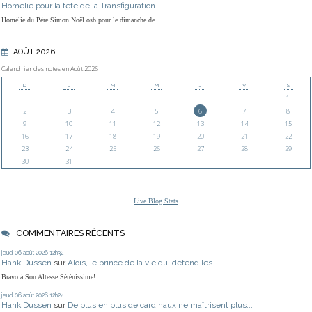
Homélie pour la fête de la Transfiguration
Homélie du Père Simon Noël osb pour le dimanche de...
AOÛT 2026
Calendrier des notes en Août 2026
D
L
M
M
J
V
S
1
2
3
4
5
6
7
8
9
10
11
12
13
14
15
16
17
18
19
20
21
22
23
24
25
26
27
28
29
30
31
Live Blog Stats
COMMENTAIRES RÉCENTS
jeudi 06
août 2026
12h32
Hank Dussen
sur
Alois, le prince de la vie qui défend les...
Bravo à Son Altesse Sérénissime!
jeudi 06
août 2026
12h24
Hank Dussen
sur
De plus en plus de cardinaux ne maîtrisent plus...