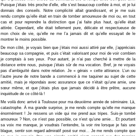
Puisque j’étais très proche d’elle, elle s’est beaucoup confiée à moi, et je lui
donnais des conseils. Notre complicité allait grandissant, et je me suis
rendu compte qu’elle était en train de tomber amoureuse de moi ou, en tout
cas et pour reprendre la distinction que j’ai faite plus haut, qu’elle était
attirée. Cependant, elle était tellement pure, délicate et respectueuse de
mon choix de vie, qu’elle ne me l’a jamais dit et qu’elle essayait de le
montrer le moins possible.
De mon côté, je voyais bien que j’étais moi aussi attiré par elle, j’appréciais
beaucoup sa compagnie, et puis c’était valorisant pour moi de voir combien
je comptais à ses yeux. Pour autant, je n’ai pas cherché à mettre de la
distance entre nous, puisque j’étais sûr de ma vocation. Bref, je ne voyais
pas d’ambiguïté dans notre relation. Je « gérais » cette attirance. L’un ou
l’autre jeune de notre bande a commencé à me taquiner au sujet de cette
amitié, mais je répondais avec assurance que ce n’était qu’une amie, une
sœur même, et que j’étais plus que jamais décidé à être prêtre, aucune
inquiétude de ce côté-là !
Me voilà donc arrivé à Toulouse pour ma deuxième année de séminaire. Là,
catastrophe. À ma grande surprise, je me rends compte qu’elle me manque
énormément ! Je ressens un vide qui me prend aux tripes. Suis-je tombé
amoureux ? Non, ce n’est pas possible, ce n’est qu’une amie… Et pourtant
sa voix me manque, je voudrais l’entendre, la voir rire lorsque je fais une
blague, sentir son regard admiratif posé sur moi… Je me rends compte que