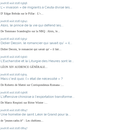
jeudi 06
août 2026
09h58
L’« invasion » de migrants à Ceuta divise les...
D' Edgar Beltrán sur le Pillar : L’«...
jeudi 06
août 2026
09h41
Alois, le prince de la vie qui défend les...
De Tommaso Scandroglio sur la NBQ : Alois, le...
jeudi 06
août 2026
09h32
Didier Decoin, le romancier qui savait qu' « il...
Didier Decoin, le romancier qui savait qu' « il fait...
jeudi 06
août 2026
09h20
L’Eucharistie et la Liturgie des Heures sont le...
LÉON XIV AUDIENCE GÉNÉRALE...
jeudi 06
août 2026
09h15
Mais c'est quoi, l’« état de nécessité » ?
De Roberto de Mattei sur Corrispondenza Romana :...
jeudi 06
août 2026
09h08
L'offensive chinoise à l'exportation transforme...
De Marco Respinti sur Bitter Winter :...
jeudi 06
août 2026
08h47
Une homélie de saint Léon le Grand pour la...
de "jeunes-catho.fr" : Les chrétiens...
jeudi 06
août 2026
08h47