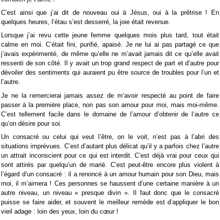
C’est ainsi que j’ai dit de nouveau oui à Jésus, oui à la prêtrise ! En
quelques heures, l’étau s’est desserré, la joie était revenue.
Lorsque j’ai revu cette jeune femme quelques mois plus tard, tout était
calme en moi. C’était fini, purifié, apaisé. Je ne lui ai pas partagé ce que
j’avais expérimenté, de même qu’elle ne m’avait jamais dit ce qu’elle avait
ressenti de son côté. Il y avait un trop grand respect de part et d’autre pour
dévoiler des sentiments qui auraient pu être source de troubles pour l’un et
l’autre.
Je ne la remercierai jamais assez de m’avoir respecté au point de faire
passer à la première place, non pas son amour pour moi, mais moi-même.
C’est tellement facile dans le domaine de l’amour d’obtenir de l’autre ce
qu’on désire pour soi.
Un consacré ou celui qui veut l’être, on le voit, n’est pas à l’abri des
situations imprévues. C’est d’autant plus délicat qu’il y a parfois chez l’autre
un attrait inconscient pour ce qui est interdit. C’est déjà vrai pour ceux qui
sont attirés par quelqu’un de marié. C’est peut-être encore plus violent à
l’égard d’un consacré : il a renoncé à un amour humain pour son Dieu, mais
moi, il m’aimera ! Ces personnes se haussent d’une certaine manière à un
autre niveau, un niveau « presque divin ». Il faut donc que le consacré
puisse se faire aider, et souvent le meilleur remède est d’appliquer le bon
vieil adage : loin des yeux, loin du cœur !