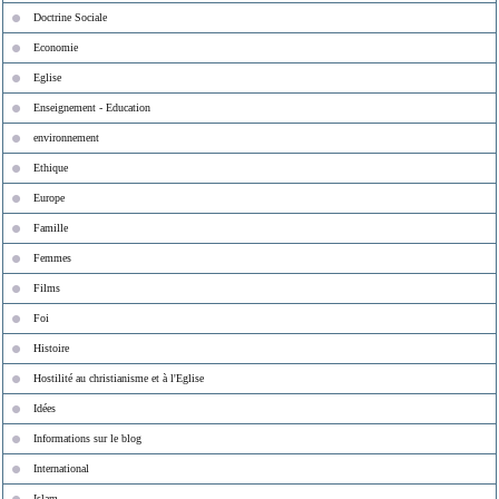
Doctrine Sociale
Economie
Eglise
Enseignement - Education
environnement
Ethique
Europe
Famille
Femmes
Films
Foi
Histoire
Hostilité au christianisme et à l'Eglise
Idées
Informations sur le blog
International
Islam