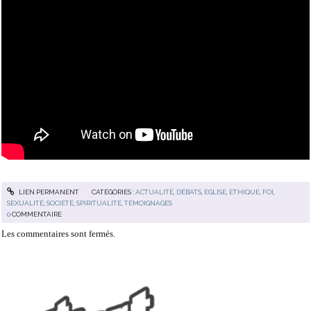
LIEN PERMANENT
CATÉGORIES :
ACTUALITÉ
,
DÉBATS
,
EGLISE
,
ETHIQUE
,
FOI
,
SEXUALITÉ
,
SOCIÉTÉ
,
SPIRITUALITÉ
,
TÉMOIGNAGES
0
COMMENTAIRE
Les commentaires sont fermés.