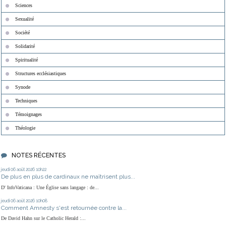
Sciences
Sexualité
Société
Solidarité
Spiritualité
Structures ecclésiastiques
Synode
Techniques
Témoignages
Théologie
NOTES RÉCENTES
jeudi 06
août 2026
10h22
De plus en plus de cardinaux ne maîtrisent plus...
D' InfoVaticana : Une Église sans langage : de...
jeudi 06
août 2026
10h08
Comment Amnesty s'est retournée contre la...
De David Hahn sur le Catholic Herald :...