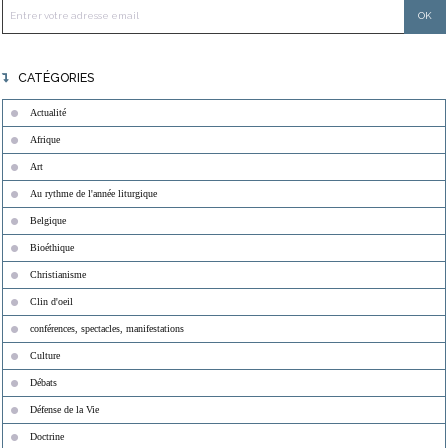
CATÉGORIES
Actualité
Afrique
Art
Au rythme de l'année liturgique
Belgique
Bioéthique
Christianisme
Clin d'oeil
conférences, spectacles, manifestations
Culture
Débats
Défense de la Vie
Doctrine