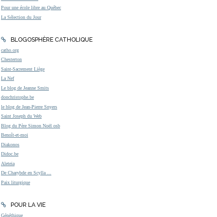
Pour une école libre au Québec
La Sélection du Jour
BLOGOSPHÈRE CATHOLIQUE
catho.org
Chesterton
Saint-Sacrement Liège
La Nef
Le blog de Jeanne Smits
donchristophe.be
le blog de Jean-Pierre Snyers
Saint Joseph du Web
Blog du Père Simon Noël osb
Benoît-et-moi
Diakonos
Didoc.be
Aleteia
De Charybde en Scylla ...
Paix liturgique
POUR LA VIE
Généthique