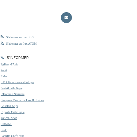
S'abonner au flux RSS
S'abonner au flux ATOM
S'INFORMER
Eglises d'Asie
Zenit
Fides
KTO Télévision catholique
Portail catholique
L'Homme Nouveau
European Centre for Law & Justice
Le salon beige
Riposte Catholique
Vatican News
Cathobel
RCF
Famille Chrétienne