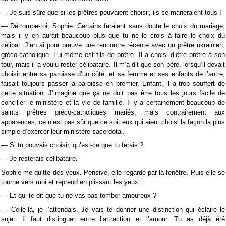
— Je suis sûre que si les prêtres pouvaient choisir, ils se marieraient tous !
— Détrompe-toi, Sophie. Certains feraient sans doute le choix du mariage,
mais il y en aurait beaucoup plus que tu ne le crois à faire le choix du
célibat. J’en ai pour preuve une rencontre récente avec un prêtre ukrainien,
gréco-catholique. Lui-même est fils de prêtre. Il a choisi d’être prêtre à son
tour, mais il a voulu rester célibataire. Il m’a dit que son père, lorsqu’il devait
choisir entre sa paroisse d’un côté, et sa femme et ses enfants de l’autre,
faisait toujours passer la paroisse en premier. Enfant, il a trop souffert de
cette situation. J’imagine que ça ne doit pas être tous les jours facile de
concilier le ministère et la vie de famille. Il y a certainement beaucoup de
saints prêtres gréco-catholiques mariés, mais contrairement aux
apparences, ce n’est pas sûr que ce soit eux qui aient choisi la façon la plus
simple d’exercer leur ministère sacerdotal.
— Si tu pouvais choisir, qu’est-ce que tu ferais ?
— Je resterais célibataire.
Sophie me quitte des yeux. Pensive, elle regarde par la fenêtre. Puis elle se
tourne vers moi et reprend en plissant les yeux :
— Et qui te dit que tu ne vas pas tomber amoureux ?
— Celle-là, je l’attendais. Je vais te donner une distinction qui éclaire le
sujet. Il faut distinguer entre l’attraction et l’amour. Tu as déjà été