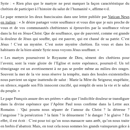
Syrie : « Rien plus que le martyre ne peut marquer la façon caractéristique du
chrétien de participer à l’histoire du salut de l’humanité », affirme-t-il.
Le pape remercie les deux franciscains dans une lettre publiée par
Vatican News
en italien
: « Je désire partager votre souffrance et vous dire que je suis proche de
vous et de vos communautés chrétiennes si éprouvées par la souffrance vécue
dans la foi en Jésus-Christ. Que de souffrance, que de pauvreté, comme est grande
la douleur de Jésus qui souffre, qui est pauvre, qui est chassé de sa patrie. C’est
Jésus ! C’est un mystère. C’est notre mystère chrétien. En vous et dans les
habitants de la bien-aimée Syrie nous voyons Jésus souffrant. »
« Les martyrs poursuivent le Royaume de Dieu, sèment des chrétiens pour
l’avenir, sont la vraie gloire de l’Eglise et notre espérance, poursuit-il. Un tel
témoignage est un avertissement à ne pas se perdre même au milieu des orages.
Souvent la mer de la vie nous réserve la tempête, mais des houles existentielles
nous parvient un signe inattendu de salut : Marie la Mère du Seigneur, stupéfaite,
en silence, regarde son Fils innocent crucifié, qui remplit de sens la vie et le salut
du peuple. »
Le pape François assure des ses prières « afin que l’indicible douleur se transfigure
dans la divine espérance que l’Apôtre Paul nous confirme dans la Lettre aux
Romains : ‘Qui pourra nous séparer de l’amour du Christ ? la détresse ?
l’angoisse ? la persécution ? la faim ? le dénuement ? le danger ? le glaive ? En
effet, il est écrit : C’est pour toi qu’on nous massacre sans arrêt, qu’on nous traite
en brebis d’abattoir. Mais, en tout cela nous sommes les grands vainqueurs grâce à