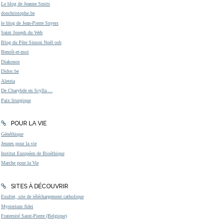
Le blog de Jeanne Smits
donchristophe.be
le blog de Jean-Pierre Snyers
Saint Joseph du Web
Blog du Père Simon Noël osb
Benoît-et-moi
Diakonos
Didoc.be
Aleteia
De Charybde en Scylla ...
Paix liturgique
POUR LA VIE
Généthique
Jeunes pour la vie
Institut Européen de Bioéthique
Marche pour la Vie
SITES À DÉCOUVRIR
Exultet, site de téléchargement catholique
Mysterium fidei
Fraternité Saint-Pierre (Belgique)