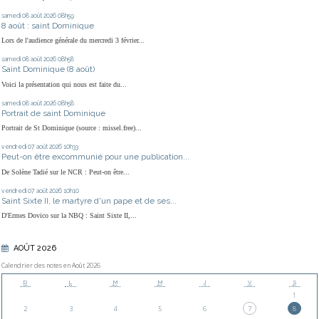
samedi 08
août 2026
08h59
8 août : saint Dominique
Lors de l'audience générale du mercredi 3 février...
samedi 08
août 2026
08h58
Saint Dominique (8 août)
Voici la présentation qui nous est faite du...
samedi 08
août 2026
08h58
Portrait de saint Dominique
Portrait de St Dominique (source : missel.free)...
vendredi 07
août 2026
10h33
Peut-on être excommunié pour une publication...
De Solène Tadié sur le NCR : Peut-on être...
vendredi 07
août 2026
10h10
Saint Sixte II, le martyre d'un pape et de ses...
D'Ermes Dovico sur la NBQ : Saint Sixte II,...
AOÛT 2026
Calendrier des notes en Août 2026
D
L
M
M
J
V
S
1
2
3
4
5
6
7
8