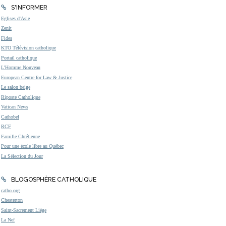
S'INFORMER
Eglises d'Asie
Zenit
Fides
KTO Télévision catholique
Portail catholique
L'Homme Nouveau
European Centre for Law & Justice
Le salon beige
Riposte Catholique
Vatican News
Cathobel
RCF
Famille Chrétienne
Pour une école libre au Québec
La Sélection du Jour
BLOGOSPHÈRE CATHOLIQUE
catho.org
Chesterton
Saint-Sacrement Liège
La Nef