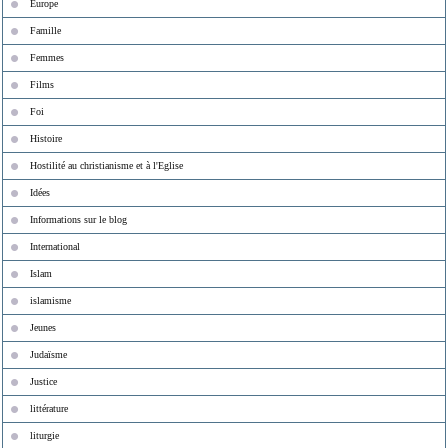
Europe
Famille
Femmes
Films
Foi
Histoire
Hostilité au christianisme et à l'Eglise
Idées
Informations sur le blog
International
Islam
islamisme
Jeunes
Judaïsme
Justice
littérature
liturgie