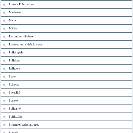
Livres - Publications
Magistère
Marie
Médias
Patrimoine religieux
Persécutions antichrétiennes
Philosophie
Politique
Religions
Santé
Sciences
Sexualité
Société
Solidarité
Spiritualité
Structures ecclésiastiques
Synode