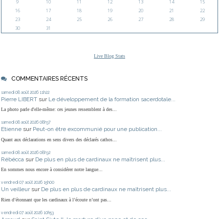
9
10
11
12
13
14
15
16
17
18
19
20
21
22
23
24
25
26
27
28
29
30
31
Live Blog Stats
COMMENTAIRES RÉCENTS
samedi 08
août 2026
11h22
Pierre LIBERT
sur
Le développement de la formation sacerdotale...
La photo parle d'elle-même: ces jeunes ressemblent à des...
samedi 08
août 2026
08h37
Etienne
sur
Peut-on être excommunié pour une publication...
Quant aux déclarations en sens divers des déclarés cathos...
samedi 08
août 2026
08h32
Rébécca
sur
De plus en plus de cardinaux ne maîtrisent plus...
En sommes nous encore à considérer notre langue...
vendredi 07
août 2026
15h00
Un veilleur
sur
De plus en plus de cardinaux ne maîtrisent plus...
Rien d’étonnant que les cardinaux à l’écoute n’ont pas...
vendredi 07
août 2026
10h53