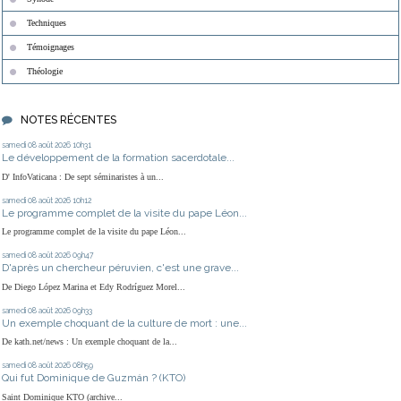
Techniques
Témoignages
Théologie
NOTES RÉCENTES
samedi 08
août 2026
10h31
Le développement de la formation sacerdotale...
D' InfoVaticana : De sept séminaristes à un...
samedi 08
août 2026
10h12
Le programme complet de la visite du pape Léon...
Le programme complet de la visite du pape Léon...
samedi 08
août 2026
09h47
D'après un chercheur péruvien, c'est une grave...
De Diego López Marina et Edy Rodríguez Morel...
samedi 08
août 2026
09h33
Un exemple choquant de la culture de mort : une...
De kath.net/news : Un exemple choquant de la...
samedi 08
août 2026
08h59
Qui fut Dominique de Guzmán ? (KTO)
Saint Dominique KTO (archive...