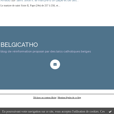
Arnaud
sur
Saint Sixte II, le martyre d'un pape et de ses...
Le martyre de saint Sixte II, Pape (24e) de 257 à 258, et...
BELGICATHO
blog de réinformation proposé par des laïcs catholiques belges
Déclarer un contenu illicite
|
Mentions légales de ce blog
En poursuivant votre navigation sur ce site, vous acceptez l'utilisation de cookies. Ces