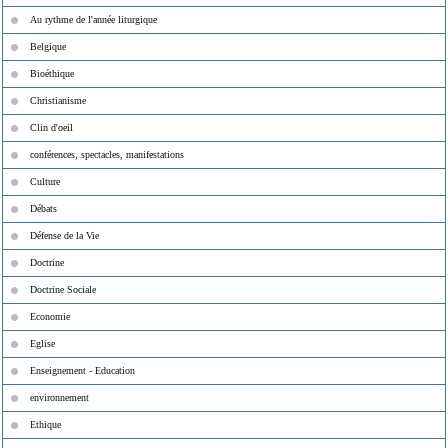
Au rythme de l'année liturgique
Belgique
Bioéthique
Christianisme
Clin d'oeil
conférences, spectacles, manifestations
Culture
Débats
Défense de la Vie
Doctrine
Doctrine Sociale
Economie
Eglise
Enseignement - Education
environnement
Ethique